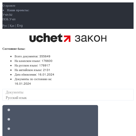
О проекте
Наши проекты:
Учёт.kz
ПОБ.Учёт
Рус
|
Қаз
|
Eng
Состояние базы:
Всего документов:
355649
На казахском языке:
176600
На русском языке:
176917
На английском языке:
2131
Дата обновления:
16.01.2024
Документы по состоянию на:
16.01.2024
Документы
Русский язык