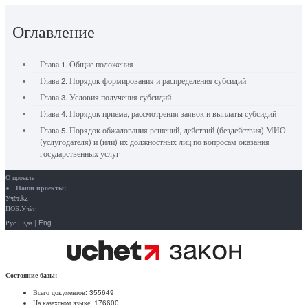
Оглавление
Глава 1. Общие положения
Глава 2. Порядок формирования и распределения субсидий
Глава 3. Условия получения субсидий
Глава 4. Порядок приема, рассмотрения заявок и выплаты субсидий
Глава 5. Порядок обжалования решений, действий (бездействия) МИО
(услугодателя) и (или) их должностных лиц по вопросам оказания
государственных услуг
О проекте
Наши проекты:
Учёт.kz
ПОБ.Учёт
Рус
|
Қаз
|
Eng
Состояние базы:
Всего документов:
355649
На казахском языке:
176600