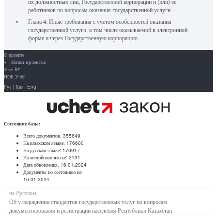
их должностных лиц, Государственной корпорации и (или) ее
работников по вопросам оказания государственной услуги
Глава 4. Иные требования с учетом особенностей оказания
государственной услуги, в том числе оказываемой в электронной
форме и через Государственную корпорацию
О проекте
Наши проекты:
Учёт.kz
ПОБ.Учёт
Рус
|
Қаз
|
Eng
Состояние базы:
Всего документов:
355649
На казахском языке:
176600
На русском языке:
176917
На английском языке:
2131
Дата обновления:
16.01.2024
Документы по состоянию на:
16.01.2024
на Русском
Об утверждении стандартов государственных услуг по вопросам
документирования и регистрации населения Республики Казахстан