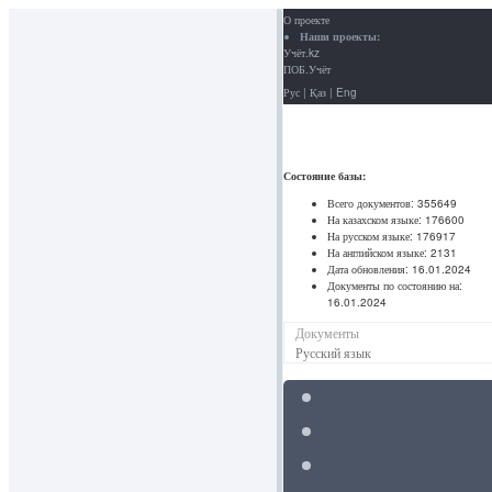
О проекте
Наши проекты:
Учёт.kz
ПОБ.Учёт
Рус
|
Қаз
|
Eng
Состояние базы:
Всего документов:
355649
На казахском языке:
176600
На русском языке:
176917
На английском языке:
2131
Дата обновления:
16.01.2024
Документы по состоянию на:
16.01.2024
Документы
Русский язык