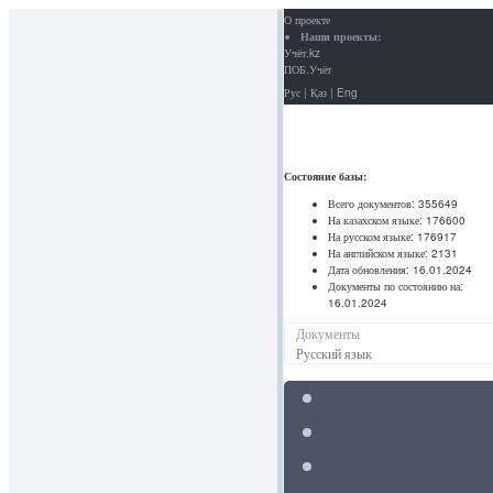
О проекте
Наши проекты:
Учёт.kz
ПОБ.Учёт
Рус
|
Қаз
|
Eng
Состояние базы:
Всего документов:
355649
На казахском языке:
176600
На русском языке:
176917
На английском языке:
2131
Дата обновления:
16.01.2024
Документы по состоянию на:
16.01.2024
Документы
Русский язык