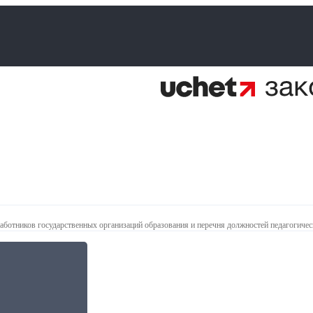
ботников государственных организаций образования и перечня должностей педагогичес