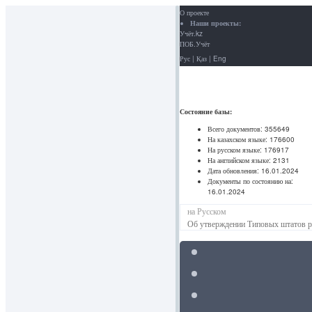
О проекте
Наши проекты:
Учёт.kz
ПОБ.Учёт
Рус
|
Қаз
|
Eng
Состояние базы:
Всего документов:
355649
На казахском языке:
176600
На русском языке:
176917
На английском языке:
2131
Дата обновления:
16.01.2024
Документы по состоянию на:
16.01.2024
на Русском
Об утверждении Типовых штатов ра