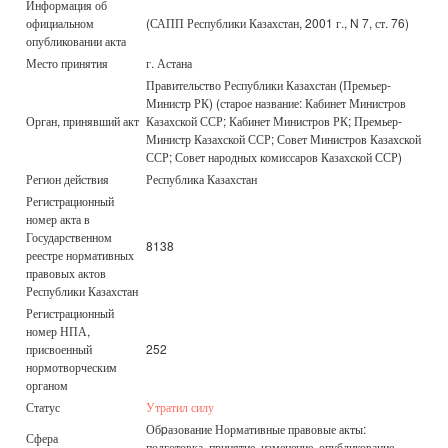
Информация об
официальном
(САПП Республики Казахстан, 2001 г., N 7, ст. 76)
опубликовании акта
Место принятия
г. Астана
Правительство Республики Казахстан (Премьер-
Министр РК) (старое название: Кабинет Министров
Орган, принявший акт
Казахской ССР; Кабинет Министров РК; Премьер-
Министр Казахской ССР; Совет Министров Казахской
ССР; Совет народных комиссаров Казахской ССР)
Регион действия
Республика Казахстан
Регистрационный
номер акта в
Государственном
8138
реестре нормативных
правовых актов
Республики Казахстан
Регистрационный
номер НПА,
присвоенный
252
нормотворческим
органом
Статус
Утратил силу
Обpазование Нормативные правовые акты:
Сфера
подготовка, принятие, изменение, опубликование,