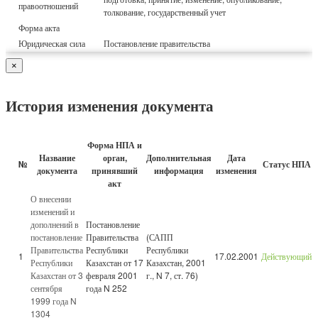
правоотношений
толкование, государственный учет
Форма акта
Юридическая сила
Постановление правительства
×
История изменения документа
Форма НПА и
Название
орган,
Дополнительная
Дата
№
Статус НПА
документа
принявший
информация
изменения
акт
О внесении
изменений и
дополнений в
Постановление
постановление
Правительства
(САПП
Правительства
Республики
Республики
1
17.02.2001
Действующий
Республики
Казахстан от 17
Казахстан, 2001
Казахстан от 3
февраля 2001
г., N 7, ст. 76)
сентября
года N 252
1999 года N
1304