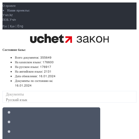
О проекте
Наши проекты:
Учёт.kz
ПОБ.Учёт
Рус
|
Қаз
|
Eng
Состояние базы:
Всего документов:
355649
На казахском языке:
176600
На русском языке:
176917
На английском языке:
2131
Дата обновления:
16.01.2024
Документы по состоянию на:
16.01.2024
Документы
Русский язык