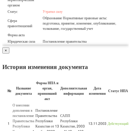
органом
Статус
Утратил силу
Обpазование Нормативные правовые акты:
Сфера
подготовка, принятие, изменение, опубликование,
правоотношений
толкование, государственный учет
Форма акта
Юридическая сила
Постановление правительства
×
История изменения документа
Форма НПА и
Название
орган,
Дополнительная
Дата
№
Статус НПА
документа
принявший
информация
изменения
акт
О внесении
дополнения в
Постановление
постановление
Правительства
САПП
Правительства
Республики
Республики
1
13.11.2003
Действующий
Республики
Казахстан от 13
Казахстан, 2003