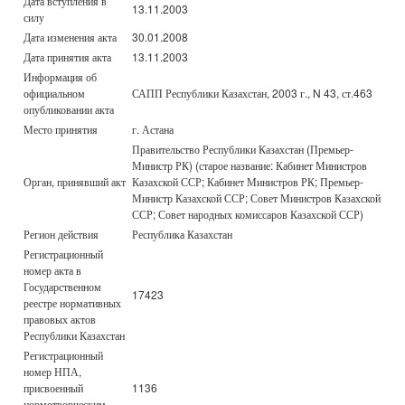
Дата вступления в
13.11.2003
силу
Дата изменения акта
30.01.2008
Дата принятия акта
13.11.2003
Информация об
официальном
САПП Республики Казахстан, 2003 г., N 43, ст.463
опубликовании акта
Место принятия
г. Астана
Правительство Республики Казахстан (Премьер-
Министр РК) (старое название: Кабинет Министров
Орган, принявший акт
Казахской ССР; Кабинет Министров РК; Премьер-
Министр Казахской ССР; Совет Министров Казахской
ССР; Совет народных комиссаров Казахской ССР)
Регион действия
Республика Казахстан
Регистрационный
номер акта в
Государственном
17423
реестре нормативных
правовых актов
Республики Казахстан
Регистрационный
номер НПА,
присвоенный
1136
нормотворческим