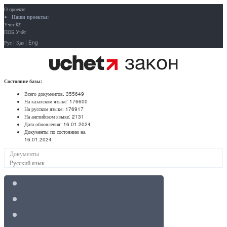
О проекте
Наши проекты:
Учёт.kz
ПОБ.Учёт
Рус
|
Қаз
|
Eng
Состояние базы:
Всего документов:
355649
На казахском языке:
176600
На русском языке:
176917
На английском языке:
2131
Дата обновления:
16.01.2024
Документы по состоянию на:
16.01.2024
Документы
Русский язык