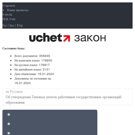
О проекте
Наши проекты:
Учёт.kz
ПОБ.Учёт
Рус
|
Қаз
|
Eng
Состояние базы:
Всего документов:
355649
На казахском языке:
176600
На русском языке:
176917
На английском языке:
2131
Дата обновления:
16.01.2024
Документы по состоянию на:
16.01.2024
на Русском
Об утверждении Типовых штатов работников государственных организаций
образования