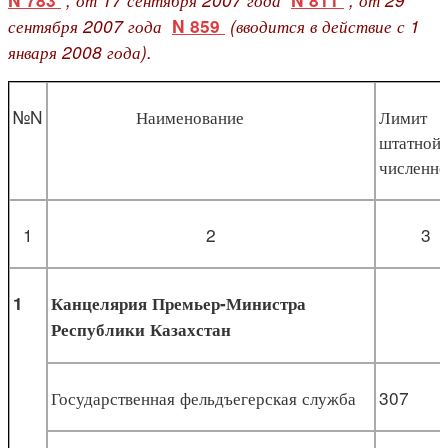
N 783
N 811
сентября 2007 года
(вводится в действие с 1
N 859
января 2008 года).
№N
Наименование
Лимит
штатной
численно
1
2
3
1
Канцелярия Премьер-Министра
Республики Казахстан
Государственная фельдъегерская служба
307