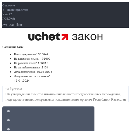
О проекте
Наши проекты:
Учёт.kz
ПОБ.Учёт
Рус
|
Қаз
|
Eng
Состояние базы:
Всего документов:
355649
На казахском языке:
176600
На русском языке:
176917
На английском языке:
2131
Дата обновления:
16.01.2024
Документы по состоянию на:
16.01.2024
на Русском
Об утверждении лимитов штатной численности государственных учреждений,
подведомственных центральным исполнительным органам Республики Казахстан