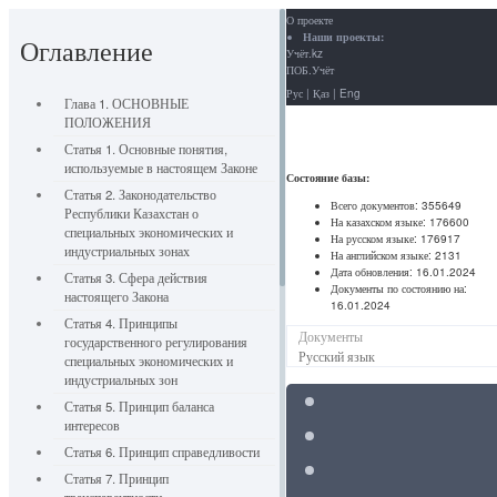
О проекте
Наши проекты:
Оглавление
Учёт.kz
ПОБ.Учёт
Рус
|
Қаз
|
Eng
Глава 1. ОСНОВНЫЕ
ПОЛОЖЕНИЯ
Статья 1. Основные понятия,
используемые в настоящем Законе
Состояние базы:
Статья 2. Законодательство
Всего документов:
355649
Республики Казахстан о
На казахском языке:
176600
специальных экономических и
На русском языке:
176917
индустриальных зонах
На английском языке:
2131
Дата обновления:
16.01.2024
Статья 3. Сфера действия
Документы по состоянию на:
настоящего Закона
16.01.2024
Статья 4. Принципы
Документы
государственного регулирования
Русский язык
специальных экономических и
индустриальных зон
Статья 5. Принцип баланса
интересов
Статья 6. Принцип справедливости
Статья 7. Принцип