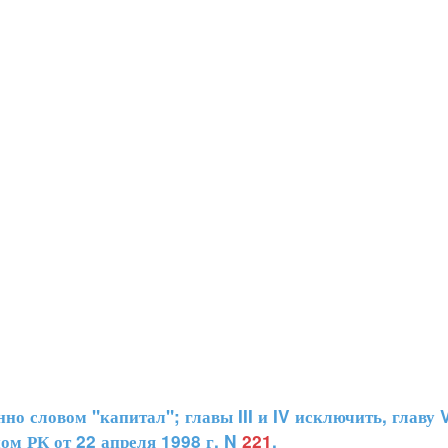
о словом "капитал"; главы III и IV исключить, главу 
оном РК от 22 апреля 1998 г. N
221
.