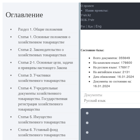
О проекте
Наши проекты:
Оглавление
Учёт.kz
ПОБ.Учёт
Рус
|
Қаз
|
Eng
Раздел 1. Общие положения
Статья 1. Основные положения о
хозяйственном товариществе
Статья 2. Законодательство о
Состояние базы:
хозяйственных товариществах
Всего документов:
355649
Статья 2-1. Основные цели, задачи
На казахском языке:
176600
На русском языке:
176917
и принципы настоящего Закона
На английском языке:
2131
Статья 3. Участники
Дата обновления:
16.01.2024
хозяйственного товарищества
Документы по состоянию на:
16.01.2024
Статья 4. Учредительные
документы хозяйственного
Документы
товарищества. Государственная
Русский язык
регистрация хозяйственного
товарищества
Статья 5. Имущество
хозяйственного товарищества
Статья 6. Уставный фонд
хозяйственного товарищества