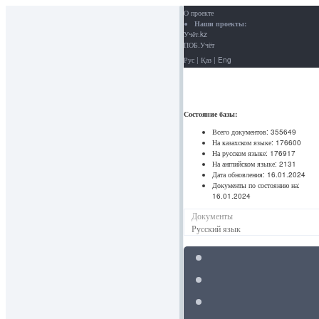
О проекте
Наши проекты:
Учёт.kz
ПОБ.Учёт
Рус
|
Қаз
|
Eng
Состояние базы:
Всего документов:
355649
На казахском языке:
176600
На русском языке:
176917
На английском языке:
2131
Дата обновления:
16.01.2024
Документы по состоянию на:
16.01.2024
Документы
Русский язык