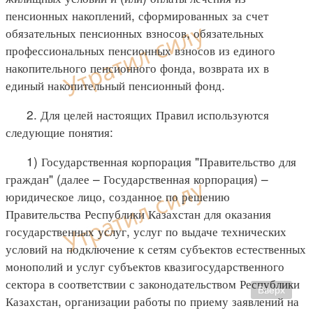
пенсионных накоплений, сформированных за счет
обязательных пенсионных взносов, обязательных
профессиональных пенсионных взносов из единого
накопительного пенсионного фонда, возврата их в
единый накопительный пенсионный фонд.
2. Для целей настоящих Правил используются
следующие понятия:
1) Государственная корпорация "Правительство для
граждан" (далее – Государственная корпорация) –
юридическое лицо, созданное по решению
Правительства Республики Казахстан для оказания
государственных услуг, услуг по выдаче технических
условий на подключение к сетям субъектов естественных
монополий и услуг субъектов квазигосударственного
сектора в соответствии с законодательством Республики
Вверх
Казахстан, организации работы по приему заявлений на