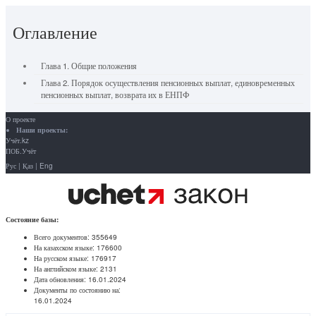
Оглавление
Глава 1. Общие положения
Глава 2. Порядок осуществления пенсионных выплат, единовременных
пенсионных выплат, возврата их в ЕНПФ
О проекте
Наши проекты:
Учёт.kz
ПОБ.Учёт
Рус
|
Қаз
|
Eng
Состояние базы:
Всего документов:
355649
На казахском языке:
176600
На русском языке:
176917
На английском языке:
2131
Дата обновления:
16.01.2024
Документы по состоянию на:
16.01.2024