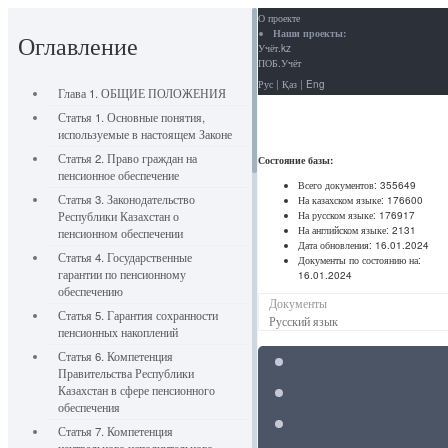
О проекте
Наши проекты:
Оглавление
Учёт.kz
ПОБ.Учёт
Рус
|
Қаз
|
Eng
Глава 1. ОБЩИЕ ПОЛОЖЕНИЯ
Статья 1. Основные понятия,
используемые в настоящем Законе
Статья 2. Право граждан на
Состояние базы:
пенсионное обеспечение
Всего документов:
355649
Статья 3. Законодательство
На казахском языке:
176600
На русском языке:
176917
Республики Казахстан о
На английском языке:
2131
пенсионном обеспечении
Дата обновления:
16.01.2024
Статья 4. Государственные
Документы по состоянию на:
гарантии по пенсионному
16.01.2024
обеспечению
Документы
Статья 5. Гарантия сохранности
Русский язык
пенсионных накоплений
Статья 6. Компетенция
Правительства Республики
Казахстан в сфере пенсионного
обеспечения
Статья 7. Компетенция