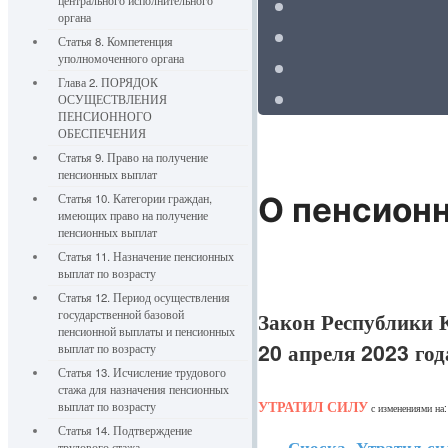
центрального исполнительного
органа
Статья 8. Компетенция
уполномоченного органа
Глава 2. ПОРЯДОК
ОСУЩЕСТВЛЕНИЯ
ПЕНСИОННОГО
ОБЕСПЕЧЕНИЯ
Статья 9. Право на получение
пенсионных выплат
Статья 10. Категории граждан,
О пенсионн
имеющих право на получение
пенсионных выплат
Статья 11. Назначение пенсионных
выплат по возрасту
Статья 12. Период осуществления
Закон Республики К
государственной базовой
пенсионной выплаты и пенсионных
20 апреля 2023 год
выплат по возрасту
Статья 13. Исчисление трудового
стажа для назначения пенсионных
УТРАТИЛ СИЛУ
выплат по возрасту
с изменениями на
Статья 14. Подтверждение
Сноска. Утратил силу
трудового стажа