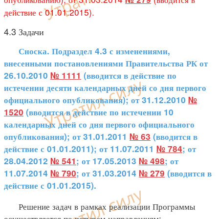
действие с 01.01.2015).
4.3 Задачи
Сноска. Подраздел 4.3 с изменениями,
внесенными постановлениями Правительства РК от
26.10.2010
№ 1111
(вводится в действие по
истечении десяти календарных дней со дня первого
официального опубликования); от 31.12.2010
№
1520
(вводится в действие по истечении 10
календарных дней со дня первого официального
опубликования); от 31.01.2011
№ 63
(вводится в
действие с 01.01.2011); от 11.07.2011
№ 784
; от
28.04.2012
№ 541
; от 17.05.2013
№ 498
; от
11.07.2014
№ 790
; от 31.03.2014
№ 279
(вводится в
действие с 01.01.2015).
Решение задач в рамках реализации Программы
осуществляется по четырем направлениям: