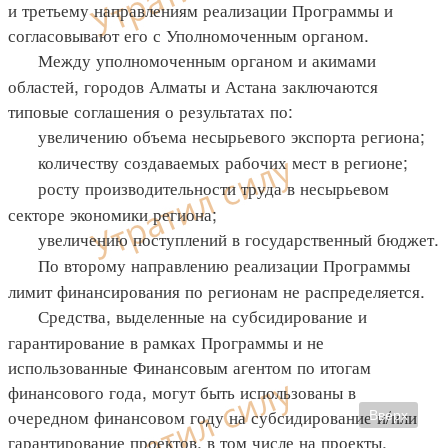
и третьему направлениям реализации Программы и
согласовывают его с Уполномоченным органом.
Между уполномоченным органом и акимами
областей, городов Алматы и Астана заключаются
типовые соглашения о результатах по:
увеличению объема несырьевого экспорта региона;
количеству создаваемых рабочих мест в регионе;
росту производительности труда в несырьевом
секторе экономики региона;
увеличению поступлений в государственный бюджет.
По второму направлению реализации Программы
лимит финансирования по регионам не распределяется.
Средства, выделенные на субсидирование и
гарантирование в рамках Программы и не
использованные Финансовым агентом по итогам
финансового года, могут быть использованы в
очередном финансовом году на субсидирование и/или
Вверх
гарантирование проектов, в том числе на проекты,