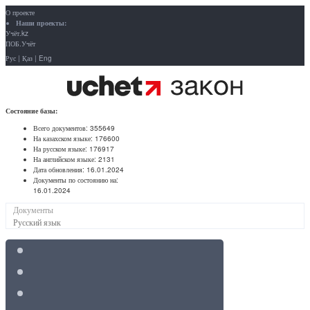
О проекте
Наши проекты:
Учёт.kz
ПОБ.Учёт
Рус
|
Қаз
|
Eng
Состояние базы:
Всего документов:
355649
На казахском языке:
176600
На русском языке:
176917
На английском языке:
2131
Дата обновления:
16.01.2024
Документы по состоянию на:
16.01.2024
Документы
Русский язык