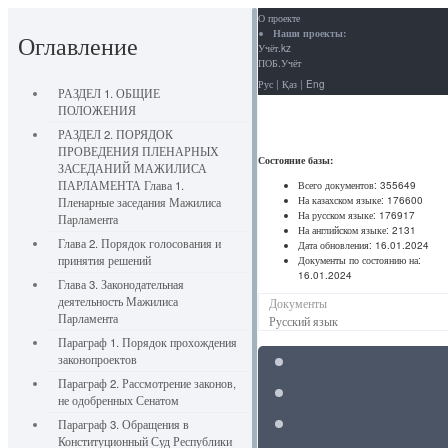
О проекте
Наши проекты:
Оглавление
Учёт.kz
ПОБ.Учёт
Рус
|
Қаз
|
Eng
РАЗДЕЛ 1. ОБЩИЕ
ПОЛОЖЕНИЯ
РАЗДЕЛ 2. ПОРЯДОК
ПРОВЕДЕНИЯ ПЛЕНАРНЫХ
Состояние базы:
ЗАСЕДАНИЙ МАЖИЛИСА
ПАРЛАМЕНТА Глава 1.
Всего документов:
355649
На казахском языке:
176600
Пленарные заседания Мажилиса
На русском языке:
176917
Парламента
На английском языке:
2131
Глава 2. Порядок голосования и
Дата обновления:
16.01.2024
принятия решений
Документы по состоянию на:
16.01.2024
Глава 3. Законодательная
деятельность Мажилиса
Документы
Парламента
Русский язык
Параграф 1. Порядок прохождения
законопроектов
Параграф 2. Рассмотрение законов,
не одобренных Сенатом
Параграф 3. Обращения в
Конституционный Суд Республики