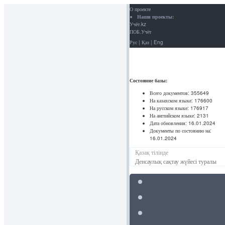
О проекте
Наши проекты:
Учёт.kz
ПОБ.Учёт
Рус
|
Қаз
|
Eng
Состояние базы:
Всего документов:
355649
На казахском языке:
176600
На русском языке:
176917
На английском языке:
2131
Дата обновления:
16.01.2024
Документы по состоянию на:
16.01.2024
Қазақ тілінде
Денсаулық сақтау жүйесі туралы