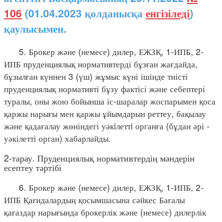
106
(01.04.2023 қолданысқа
енгізіледі
)
қаулысымен.
5. Брокер және (немесе) дилер, ЕЖЗҚ, 1-ИПБ, 2-
ИПБ пруденциялық нормативтерді бұзған жағдайда,
бұзылған күннен 3 (үш) жұмыс күні ішінде тиісті
пруденциялық нормативті бұзу фактісі және себептері
туралы, оны жою бойынша іс-шаралар жоспарымен қоса
қаржы нарығы мен қаржы ұйымдарын реттеу, бақылау
және қадағалау жөніндегі уәкiлеттi органға (бұдан әрі -
уәкілетті орган) хабарлайды.
2-тарау. Пруденциялық нормативтердің мәндерін
есептеу тәртібі
6. Брокер және (немесе) дилер, ЕЖЗҚ, 1-ИПБ, 2-
ИПБ Қағидалардың қосымшасына сәйкес Бағалы
қағаздар нарығында брокерлік және (немесе) дилерлік