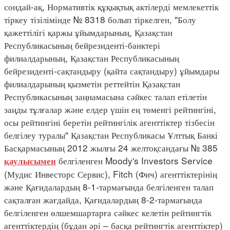
сондай-ақ, Нормативтік құқықтық актілерді мемлекеттік
тіркеу тізілімінде № 8318 болып тіркелген, "Болу
қажеттілігі қаржы ұйымдарының, Қазақстан
Республикасының бейрезиденті-банктері
филиалдарының, Қазақстан Республикасының
бейрезиденті-сақтандыру (қайта сақтандыру) ұйымдары
филиалдарының қызметін реттейтін Қазақстан
Республикасының заңнамасына сәйкес талап етілетін
заңды тұлғалар және елдер үшін ең төменгі рейтингіні,
осы рейтингіні беретін рейтингілік агенттіктер тізбесін
белгілеу туралы" Қазақстан Республикасы Ұлттық Банкі
Басқармасының 2012 жылғы 24 желтоқсандағы № 385
белгіленген Moody's Investors Service
қаулысымен
(Мудис Инвесторс Сервис), Fitch (Фич) агенттіктерінің
және Қағидалардың 8-1-тармағында белгіленген талап
сақталған жағдайда, Қағидалардың 8-2-тармағында
белгіленген өлшемшартарға сәйкес келетін рейтингтік
агенттіктердің (бұдан әрі – басқа рейтингтік агенттіктер)