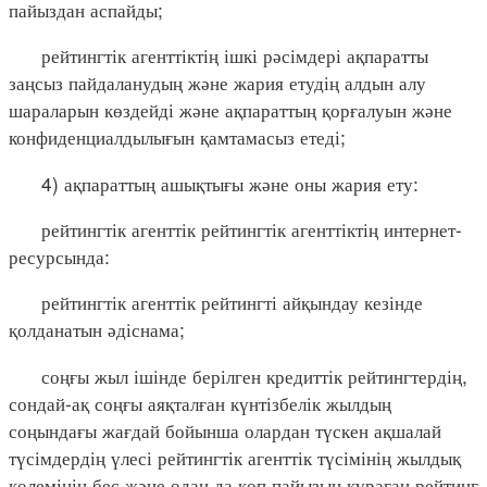
пайыздан аспайды;
рейтингтік агенттіктің ішкі рәсімдері ақпаратты
заңсыз пайдаланудың және жария етудің алдын алу
шараларын көздейді және ақпараттың қорғалуын және
конфиденциалдылығын қамтамасыз етеді;
4) ақпараттың ашықтығы және оны жария ету:
рейтингтік агенттік рейтингтік агенттіктің интернет-
ресурсында:
рейтингтік агенттік рейтингті айқындау кезінде
қолданатын әдіснама;
соңғы жыл ішінде берілген кредиттік рейтингтердің,
сондай-ақ соңғы аяқталған күнтізбелік жылдың
соңындағы жағдай бойынша олардан түскен ақшалай
түсімдердің үлесі рейтингтік агенттік түсімінің жылдық
көлемінің бес және одан да көп пайызын құраған рейтинг