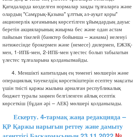
Қағидаларда көзделген нормалар заңды тұлғаларға және
олардың "Самұрық-Қазына" ұлттық әл-ауқат қоры"
акционерлік қоғамының көрсетілген ұйымдардың дауыс
беретін акцияларының жиырма бес және одан астам
пайызын тікелей (банктер бойынша – жанама) иеленуі
нәтижесінде брокермен және (немесе) дилермен, ЕЖЗҚ-
мен, 1-ИПБ-мен, 2-ИПБ-мен үлестес болып табылатын
үлестес тұлғаларына қолданылмайды.
4. Меншікті капиталдың ең төменгі мөлшерін және
операциялық тәуекелдің көрсеткіштерін есептеу мақсаты
үшін тиісті қаржы жылына арналған республикалық
бюджет туралы заңмен белгіленген айлық есептік
көрсеткіш (бұдан әрі – АЕК) мөлшері қолданылады.
Ескерту. 4-тармақ жаңа редакцияда –
ҚР Қаржы нарығын реттеу және дамыту
агенттігі Басқармасының 23.11.2022
№