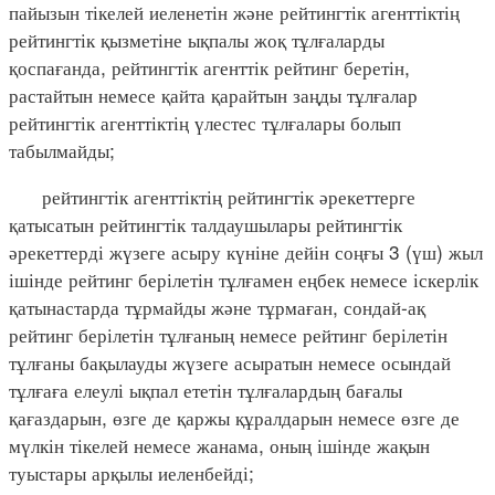
пайызын тікелей иеленетін және рейтингтік агенттіктің
рейтингтік қызметіне ықпалы жоқ тұлғаларды
қоспағанда, рейтингтік агенттік рейтинг беретін,
растайтын немесе қайта қарайтын заңды тұлғалар
рейтингтік агенттіктің үлестес тұлғалары болып
табылмайды;
рейтингтік агенттіктің рейтингтік әрекеттерге
қатысатын рейтингтік талдаушылары рейтингтік
әрекеттерді жүзеге асыру күніне дейін соңғы 3 (үш) жыл
ішінде рейтинг берілетін тұлғамен еңбек немесе іскерлік
қатынастарда тұрмайды және тұрмаған, сондай-ақ
рейтинг берілетін тұлғаның немесе рейтинг берілетін
тұлғаны бақылауды жүзеге асыратын немесе осындай
тұлғаға елеулі ықпал ететін тұлғалардың бағалы
қағаздарын, өзге де қаржы құралдарын немесе өзге де
мүлкін тікелей немесе жанама, оның ішінде жақын
туыстары арқылы иеленбейді;