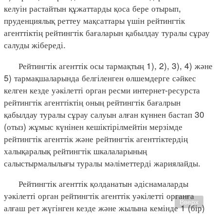
келуін растайтын құжаттарды қоса бере отырып,
пруденциялық реттеу мақсаттары үшін рейтингтік
агенттіктің рейтингтік бағаларын қабылдау туралы сұрау
салуды жібереді.
Рейтингтік агенттік осы тармақтың 1), 2), 3), 4) және
5) тармақшаларында белгіленген өлшемдерге сәйкес
келген кезде уәкілетті орган ресми интернет-ресурста
рейтингтік агенттіктің оның рейтингтік бағалрын
қабылдау туралы сұрау салуын алған күннен бастап 30
(отыз) жұмыс күнінен кешіктірілмейтін мерзімде
рейтингтік агенттік және рейтингтік агенттіктердің
халықаралық рейтингтік шкалаларының
салыстырмалылығы туралы мәліметтерді жариялайды.
Рейтингтік агенттік қолданатын әдіснамаларды
уәкілетті орган рейтингтік агенттік уәкілетті органға
Вверх
алғаш рет жүгінген кезде және жылына кемінде 1 (бір)