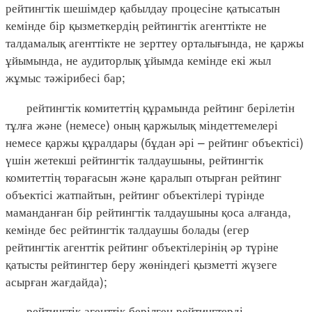
рейтингтік шешімдер қабылдау процесіне қатысатын
кемінде бір қызметкердің рейтингтік агенттікте не
талдамалық агенттікте не зерттеу орталығында, не қаржы
ұйымында, не аудиторлық ұйымда кемінде екі жыл
жұмыс тәжірибесі бар;
рейтингтік комитеттің құрамында рейтинг берілетін
тұлға және (немесе) оның қаржылық міндеттемелері
немесе қаржы құралдары (бұдан әрі – рейтинг объектісі)
үшін жетекші рейтингтік талдаушыны, рейтингтік
комитеттің төрағасын және қаралып отырған рейтинг
объектісі жатпайтын, рейтинг объектілері түрінде
маманданған бір рейтингтік талдаушыны қоса алғанда,
кемінде бес рейтингтік талдаушы болады (егер
рейтингтік агенттік рейтинг объектілерінің әр түріне
қатысты рейтингтер беру жөніндегі қызметті жүзеге
асырған жағдайда);
рейтингтік агенттік берілген рейтингтерді