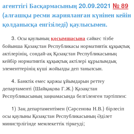
агенттігі Басқармасының 20.09.2021
№ 89
(алғашқы ресми жарияланған күнінен кейін
қолданысқа енгізіледі) қаулысымен.
3. Осы қаулының
сәйкес тізбе
қосымшасына
бойынша Қазақстан Республикасы нормативтік құқықтық
актілерінің, сондай-ақ Қазақстан Республикасының
кейбір нормативтік құқықтық актілері құрылымдық
элементтерінің күші жойылды деп танылсын.
4. Банктік емес қаржы ұйымдарын реттеу
департаменті (Шайқақова Г.Ж.) Қазақстан
Республикасының заңнамасында белгіленген тәртіппен:
1) Заң департаментімен (Сәрсенова Н.В.) бірлесіп
осы қаулыны Қазақстан Республикасының Әділет
министрлігінде мемлекеттік тіркеуді;