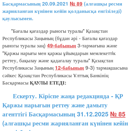
Басқармасының 20.09.2021
№ 89
(алғашқы ресми
жарияланған күнінен кейін қолданысқа енгізіледі)
қаулысымен.
"Бағалы қағаздар рыногы туралы" Қазақстан
Республикасы Заңының (бұдан әрі - Бағалы қағаздар
рыногы туралы заң)
3-тармағына және
49-бабының
"Қаржы нарығы мен қаржы ұйымдарын мемлекеттiк
реттеу, бақылау және қадағалау туралы" Қазақстан
Республикасы Заңының
9-3) тармақшасына
12-бабының
сәйкес Қазақстан Республикасы Ұлттық Банкінің
Басқармасы
ҚАУЛЫ ЕТЕДІ:
Ескерту. Кіріспе жаңа редакцияда - ҚР
Қаржы нарығын реттеу және дамыту
агенттігі Басқармасының 31.12.2025
№ 85
(алғашқы ресми жарияланған күнінен кейін