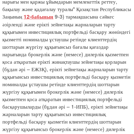
нарығы мен қаржы ұйымдарын мемлекеттік реттеу,
бақылау және қадағалау туралы" Қазақстан Республикасы
Заңының
9-3) тармақшасына сәйкес
12-бабының
әзірленді және ерікті зейнетақы жарналарын тарту
құқығымен инвестициялық портфельді басқару жөніндегі
қызметті номиналды ұстаушы ретінде клиенттердің
шоттарын жүргізу құқығынсыз бағалы қағаздар
нарығында брокерлік және (немесе) дилерлік қызметпен
қоса атқаратын ерікті жинақтаушы зейнетақы қорларын
(бұдан әрі – ЕЖЗҚ), ерікті зейнетақы жарналарын тарту
құқығынсыз инвестициялық портфельді басқару қызметін
номиналды ұстаушы ретінде клиенттердің шоттарын
жүргізу құқығымен брокерлік және (немесе) дилерлік
қызметпен қоса атқаратын инвестициялық портфельді
басқарушыларды (бұдан әрі – 1-ИПБ), ерікті зейнетақы
жарналарын тарту құқығынсыз инвестициялық
портфельді басқару қызметін клиенттердің шоттарын
жүргізу құқығынсыз брокерлік және (немесе) дилерлік