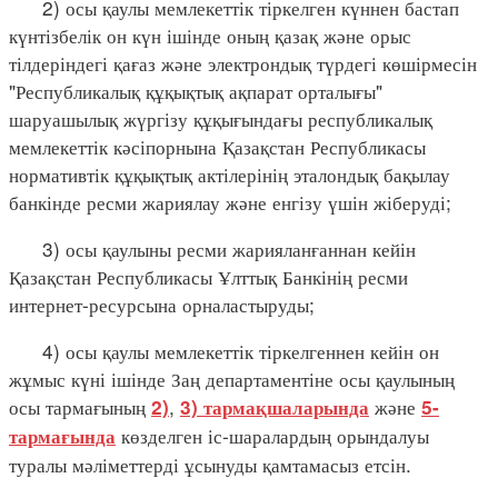
2) осы қаулы мемлекеттік тіркелген күннен бастап
күнтізбелік он күн ішінде оның қазақ және орыс
тілдеріндегі қағаз және электрондық түрдегі көшірмесін
"Республикалық құқықтық ақпарат орталығы"
шаруашылық жүргізу құқығындағы республикалық
мемлекеттік кәсіпорнына Қазақстан Республикасы
нормативтік құқықтық актілерінің эталондық бақылау
банкінде ресми жариялау және енгізу үшін жіберуді;
3) осы қаулыны ресми жарияланғаннан кейін
Қазақстан Республикасы Ұлттық Банкінің ресми
интернет-ресурсына орналастыруды;
4) осы қаулы мемлекеттік тіркелгеннен кейін он
жұмыс күні ішінде Заң департаментіне осы қаулының
осы тармағының
,
және
2)
3) тармақшаларында
5-
көзделген іс-шаралардың орындалуы
тармағында
туралы мәліметтерді ұсынуды қамтамасыз етсін.