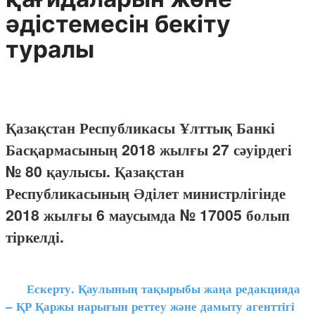
әдістемесін бекіту
туралы
Қазақстан Республикасы Ұлттық Банкі
Басқармасының 2018 жылғы 27 сәуірдегі
№ 80 қаулысы. Қазақстан
Республикасының Әділет министрлігінде
2018 жылғы 6 маусымда № 17005 болып
тіркелді.
Ескерту. Қаулының тақырыбы жаңа редакцияда
– ҚР Қаржы нарығын реттеу және дамыту агенттігі