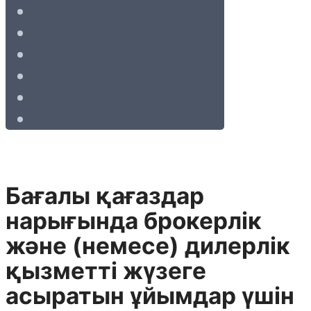
Бағалы қағаздар
нарығында брокерлік
және (немесе) дилерлік
қызметті жүзеге
асыратын ұйымдар үшін