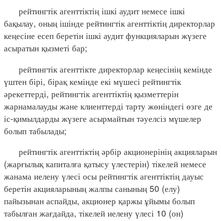
рейтингтік агенттіктің ішкі аудит немесе ішкі
бақылау, оның ішінде рейтингтік агенттіктің директорлар
кеңесіне есеп беретін ішкі аудит функцияларын жүзеге
асыратын қызметі бар;
рейтингтік агенттікте директорлар кеңесінің кемінде
үштен бірі, бірақ кемінде екі мүшесі рейтингтік
әрекеттерді, рейтингтік агенттіктің қызметтерін
жарнамалауды және клиенттерді тарту жөніндегі өзге де
іс-қимылдарды жүзеге асырмайтын тәуелсіз мүшелер
болып табылады;
рейтингтік агенттіктің әрбір акционерінің акцияларын
(жарғылық капиталға қатысу үлестерін) тікелей немесе
жанама иелену үлесі осы рейтингтік агенттіктің дауыс
беретін акцияларының жалпы санының 50 (елу)
пайызынан аспайды, акционер қаржы ұйымы болып
табылған жағдайда, тікелей иелену үлесі 10 (он)