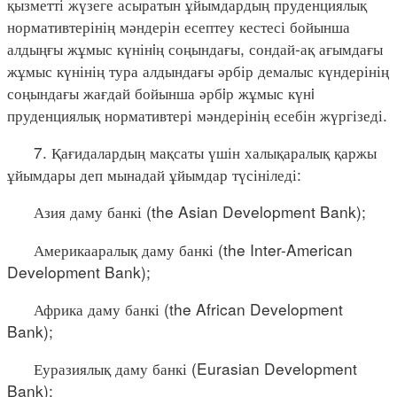
қызметті жүзеге асыратын ұйымдардың пруденциялық
нормативтерінің мәндерін есептеу кестесі бойынша
алдыңғы жұмыс күнінiң соңындағы, сондай-ақ ағымдағы
жұмыс күнінің тура алдындағы әрбір демалыс күндерінің
соңындағы жағдай бойынша әрбiр жұмыс күнi
пруденциялық нормативтері мәндерінің есебін жүргізеді.
7. Қағидалардың мақсаты үшін халықаралық қаржы
ұйымдары деп мынадай ұйымдар түсініледі:
Азия даму банкі (the Asian Development Bank);
Америкааралық даму банкі (the Inter-American
Development Bank);
Африка даму банкі (the African Development
Bank);
Еуразиялық даму банкі (Eurasian Development
Bank);