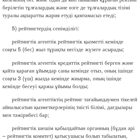
берілетін тұлғалардың және өзге де тұлғалардың тізімі
туралы ақпаратты жария етуді қамтамасыз етеді;
5) рейтингтердің сенімділігі:
рейтингтік агенттік рейтингтік қызметті кемінде
соңғы 5 (бес) жыл тұрақты негізде жүзеге асырады;
рейтингтік агенттік кредиттік рейтингті берген және
қайта қараған ұйымдар саны кемінде отыз, оның ішінде
соңғы 3 (үш) жылда кемінде жиырма, оның ішінде
кемінде бесеуі қаржы ұйымы болды;
рейтингтік агенттіктің рейтинг тағайындаумен тікелей
айналысатын қызметкерлерінің тиісті білімі, дағдылары
мен тәжірибесі бар;
рейтингтік шешім қабылдайтын органның (бұдан әрі
– рейтингтік комитет) қатысушысы болып табылатын,