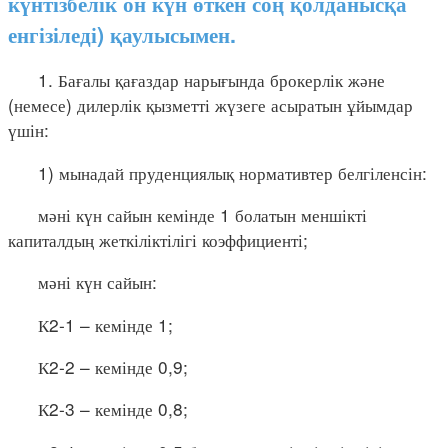
күнтізбелік он күн өткен соң қолданысқа
енгізіледі) қаулысымен.
1. Бағалы қағаздар нарығында брокерлік және
(немесе) дилерлік қызметті жүзеге асыратын ұйымдар
үшін:
1) мынадай пруденциялық нормативтер белгіленсін:
мәні күн сайын кемінде 1 болатын меншікті
капиталдың жеткіліктілігі коэффициенті;
мәні күн сайын:
К2-1 – кемінде 1;
К2-2 – кемінде 0,9;
К2-3 – кемінде 0,8;