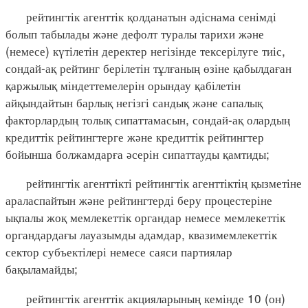
рейтингтік агенттік қолданатын әдіснама сенімді
болып табылады және дефолт туралы тарихи және
(немесе) күтілетін деректер негізінде тексерілуге тиіс,
сондай-ақ рейтинг берілетін тұлғаның өзіне қабылдаған
қаржылық міндеттемелерін орындау қабілетін
айқындайтын барлық негізгі сандық және сапалық
факторлардың толық сипаттамасын, сондай-ақ олардың
кредиттік рейтингтерге және кредиттік рейтингтер
бойынша болжамдарға әсерін сипаттауды қамтиды;
рейтингтік агенттікті рейтингтік агенттіктің қызметіне
араласпайтын және рейтингтерді беру процестеріне
ықпалы жоқ мемлекеттік органдар немесе мемлекеттік
органдардағы лауазымды адамдар, квазимемлекеттік
сектор субъектілері немесе саяси партиялар
бақыламайды;
рейтингтік агенттік акцияларының кемінде 10 (он)