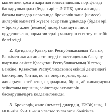
қызметпен қоса атқаратын инвестициялық портфельді
басқарушыларды (бұдан әрі – 2-ИПБ) қоса алғанда,
бағалы қағаздар нарығында брокерлік және (немесе)
дилерлік қызметті жүзеге асыратын ұйымдар (бұдан әрі
– брокер және (немесе) дилер) сақтауға тиісті
пруденциялық нормативтердің мәндерін есептеу тәртібін
белгілейді.
2. Қағидалар Қазақстан Республикасының Ұлттық
Банкімен жасалған активтерді инвестициялық басқару
шартына сәйкес Қазақстан Республикасының Ұлттық
Банкіне, Қазақстан Республикасының екінші деңгейдегі
банктеріне, Ұлттық почта операторына, ерікті
жинақтаушы зейнетақы қорларына, бірыңғай жинақтаушы
зейнетақы қорының зейнетақы активтерін
басқарушыларға қолданылмайды.
3. Брокердің және (немесе) дилердің, ЕЖЗҚ-ның, 1-
ИПБ-дің, 2-ИПБ-нің үлестес тұлғалары бөлігінде