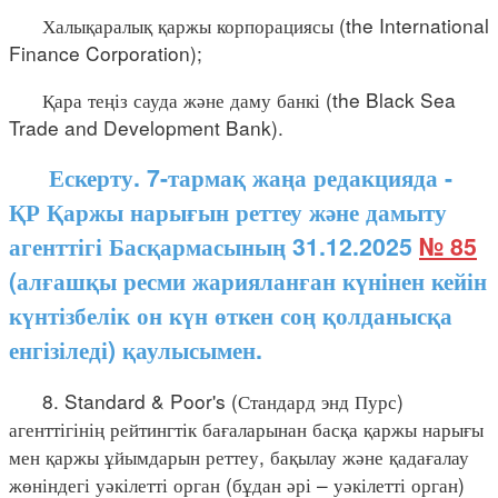
Халықаралық қаржы корпорациясы (the International
Finance Corporation);
Қара теңіз сауда және даму банкі (the Black Sea
Trade and Development Bank).
Ескерту. 7-тармақ жаңа редакцияда -
ҚР Қаржы нарығын реттеу және дамыту
агенттігі Басқармасының 31.12.2025
№ 85
(алғашқы ресми жарияланған күнінен кейін
күнтізбелік он күн өткен соң қолданысқа
енгізіледі) қаулысымен.
8. Standard & Poor's (Стандард энд Пурс)
агенттігінің рейтингтік бағаларынан басқа қаржы нарығы
мен қаржы ұйымдарын реттеу, бақылау және қадағалау
жөніндегі уәкілетті орган (бұдан әрі – уәкілетті орган)