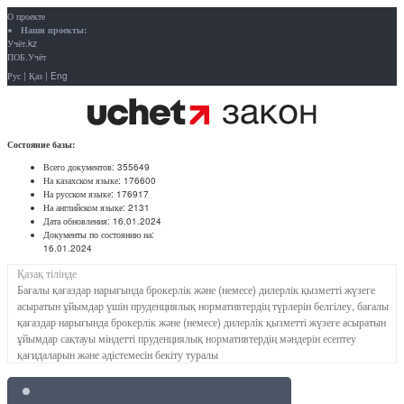
О проекте
Наши проекты:
Учёт.kz
ПОБ.Учёт
Рус
|
Қаз
|
Eng
Состояние базы:
Всего документов:
355649
На казахском языке:
176600
На русском языке:
176917
На английском языке:
2131
Дата обновления:
16.01.2024
Документы по состоянию на:
16.01.2024
Қазақ тілінде
Бағалы қағаздар нарығында брокерлік және (немесе) дилерлік қызметті жүзеге
асыратын ұйымдар үшін пруденциялық нормативтердің түрлерін белгілеу, бағалы
қағаздар нарығында брокерлік және (немесе) дилерлік қызметті жүзеге асыратын
ұйымдар сақтауы міндетті пруденциялық нормативтердің мәндерін есептеу
қағидаларын және әдістемесін бекіту туралы