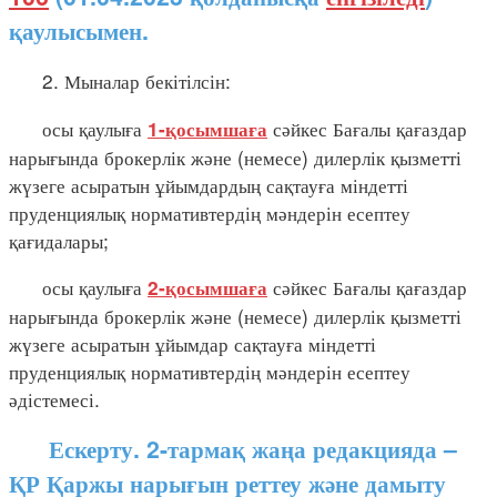
қаулысымен.
2. Мыналар бекітілсін:
осы қаулыға
сәйкес Бағалы қағаздар
1-қосымшаға
нарығында брокерлік және (немесе) дилерлік қызметті
жүзеге асыратын ұйымдардың сақтауға міндетті
пруденциялық нормативтердің мәндерін есептеу
қағидалары;
осы қаулыға
сәйкес Бағалы қағаздар
2-қосымшаға
нарығында брокерлік және (немесе) дилерлік қызметті
жүзеге асыратын ұйымдар сақтауға міндетті
пруденциялық нормативтердің мәндерін есептеу
әдістемесі.
Ескерту. 2-тармақ жаңа редакцияда –
ҚР Қаржы нарығын реттеу және дамыту