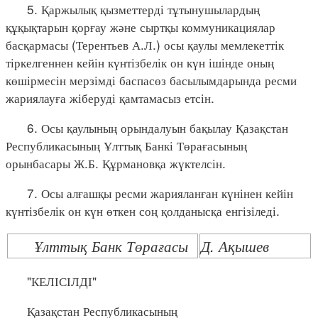
5. Қаржылық қызметтерді тұтынушылардың
құқықтарын қорғау және сыртқы коммуникациялар
басқармасы (Терентьев А.Л.) осы қаулы мемлекеттік
тіркелгеннен кейін күнтізбелік он күн ішінде оның
көшірмесін мерзімді баспасөз басылымдарында ресми
жариялауға жіберуді қамтамасыз етсін.
6. Осы қаулының орындалуын бақылау Қазақстан
Республикасының Ұлттық Банкі Төрағасының
орынбасары Ж.Б. Құрмановқа жүктелсін.
7. Осы алғашқы ресми жарияланған күнінен кейін
күнтізбелік он күн өткен соң қолданысқа енгізіледі.
Ұлттық Банк Төрағасы
Д. Ақышев
"КЕЛІСІЛДІ"
Қазақстан Республикасының