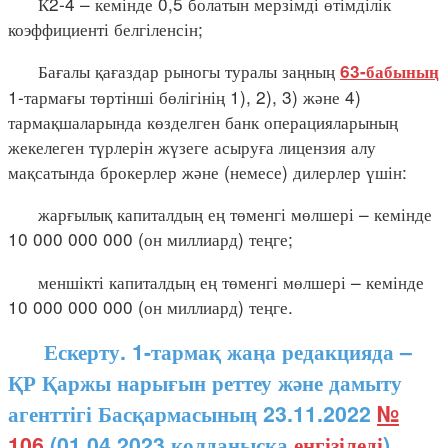
К2-4 – кемінде 0,5 болатын мерзімді өтімділік
коэффициенті белгіленсін;
Бағалы қағаздар рыногы туралы заңның
63-бабының
1-тармағы төртінші бөлігінің 1), 2), 3) және 4)
тармақшаларында көзделген банк операцияларының
жекелеген түрлерін жүзеге асыруға лицензия алу
мақсатында брокерлер және (немесе) дилерлер үшін:
жарғылық капиталдың ең төменгі мөлшері – кемінде
10 000 000 000 (он миллиард) теңге;
меншікті капиталдың ең төменгі мөлшері – кемінде
10 000 000 000 (он миллиард) теңге.
Ескерту. 1-тармақ жаңа редакцияда –
ҚР Қаржы нарығын реттеу және дамыту
агенттігі Басқармасының 23.11.2022
№
106
(01.04.2023 қолданысқа
енгізіледі
)