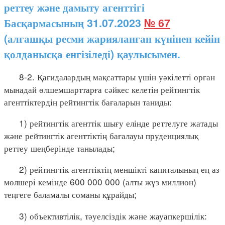
реттеу және дамыту агенттігі
Басқармасының 31.07.2023
№ 67
(алғашқы ресми жарияланған күнінен кейін
қолданысқа енгізіледі) қаулысымен.
8-2. Қағидалардың мақсаттары үшін уәкілетті орган
мынадай өлшемшарттарға сәйкес келетін рейтингтік
агенттіктердің рейтингтік бағаларын таниды:
1) рейтингтік агенттік шығу елінде реттелуге жатады
және рейтингтік агенттіктің бағалауы пруденциялық
реттеу шеңберінде танылады;
2) рейтингтік агенттіктің меншікті капиталының ең аз
мөлшері кемінде 600 000 000 (алты жүз миллион)
теңгеге баламалы соманы құрайды;
3) объективтілік, тәуелсіздік және жауапкершілік: