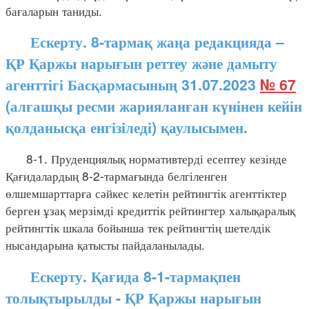
бағаларын таниды.
Ескерту. 8-тармақ жаңа редакцияда –
ҚР Қаржы нарығын реттеу және дамыту
агенттігі Басқармасының 31.07.2023
№ 67
(алғашқы ресми жарияланған күнінен кейін
қолданысқа енгізіледі) қаулысымен.
8-1. Пруденциялық нормативтерді есептеу кезінде
Қағидалардың 8-2-тармағында белгіленген
өлшемшарттарға сәйкес келетін рейтингтік агенттіктер
берген ұзақ мерзімді кредиттік рейтингтер халықаралық
рейтингтік шкала бойынша тек рейтингтің шетелдік
нысандарына қатысты пайдаланылады.
Ескерту. Қағида 8-1-тармақпен
толықтырылды - ҚР Қаржы нарығын