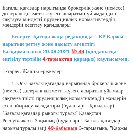
Бағалы қағаздар нарығында брокерлік және (немесе)
дилерлік қызметті жүзеге асыратын ұйымдардың
сақтауға міндетті пруденциялық нормативтердің
мәндерін есептеу қағидалары
Ескерту. Қағида жаңа редакцияда – ҚР Қаржы
нарығын реттеу және дамыту агенттігі
Басқармасының 20.09.2021
№ 89
(қолданысқа
енгізілу тәртібін
4-тармақтан
қараңыз) қаулысымен.
1-тарау. Жалпы ережелер
1. Осы Бағалы қағаздар нарығында брокерлік және
(немесе) дилерлік қызметті жүзеге асыратын ұйымдар
сақтауға тиісті пруденциялық нормативтердің мәндерін
есеп айырысу қағидалары (бұдан әрі - Қағидалар)
"Бағалы қағаздар рыногы туралы" Қазақстан
Республикасы Заңының (бұдан әрі - Бағалы қағаздар
нарығы туралы заң)
3-тармағына, "Қаржы
49-бабының