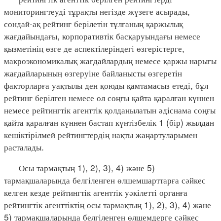
мониторингтеуді тұрақты негізде жүзеге асырады,
сондай-ақ рейтинг берілетін тұлғаның қаржылық
жағдайындағы, корпоративтік басқаруындағы немесе
қызметінің өзге де аспектілеріндегі өзгерістерге,
макроэкономикалық жағдайлардың немесе қаржы нарығы
жағдайларының өзгеруіне байланысты өзгеретін
факторларға уақтылы ден қоюды қамтамасыз етеді, бұл
рейтинг берілген немесе ол соңғы қайта қаралған күннен
немесе рейтингтік агенттік қолданылатын әдіснама соңғы
қайта қаралған күннен бастап күнтізбелік 1 (бір) жылдан
кешіктірілмей рейтингтердің нақты жаңартуларымен
расталады.
Осы тармақтың 1), 2), 3), 4) және 5)
тармақшаларында белгіленген өлшемшарттарға сәйкес
келген кезде рейтингтік агенттік уәкілетті органға
рейтингтік агенттіктің осы тармақтың 1), 2), 3), 4) және
5) тармақшаларында белгіленген өлшемдерге сәйкес