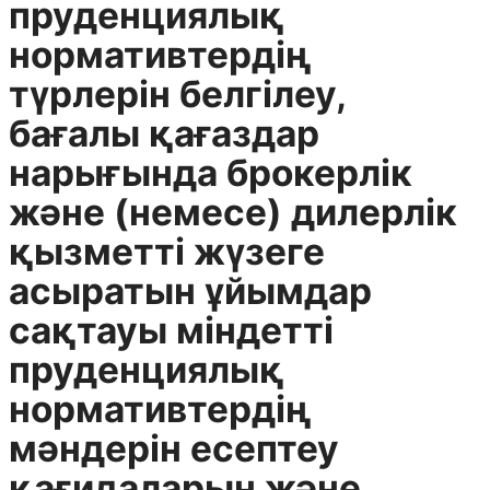
пруденциялық
нормативтердің
түрлерін белгілеу,
бағалы қағаздар
нарығында брокерлік
және (немесе) дилерлік
қызметті жүзеге
асыратын ұйымдар
сақтауы міндетті
пруденциялық
нормативтердің
мәндерін есептеу
қағидаларын және