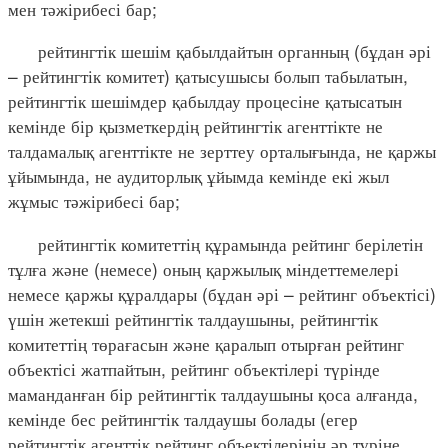
мен тәжірибесі бар;
рейтингтік шешім қабылдайтын органның (бұдан әрі
– рейтингтік комитет) қатысушысы болып табылатын,
рейтингтік шешімдер қабылдау процесіне қатысатын
кемінде бір қызметкердің рейтингтік агенттікте не
талдамалық агенттікте не зерттеу орталығында, не қаржы
ұйымында, не аудиторлық ұйымда кемінде екі жыл
жұмыс тәжірибесі бар;
рейтингтік комитеттің құрамында рейтинг берілетін
тұлға және (немесе) оның қаржылық міндеттемелері
немесе қаржы құралдары (бұдан әрі – рейтинг объектісі)
үшін жетекші рейтингтік талдаушыны, рейтингтік
комитеттің төрағасын және қаралып отырған рейтинг
объектісі жатпайтын, рейтинг объектілері түрінде
маманданған бір рейтингтік талдаушыны қоса алғанда,
кемінде бес рейтингтік талдаушы болады (егер
рейтингтік агенттік рейтинг объектілерінің әр түріне