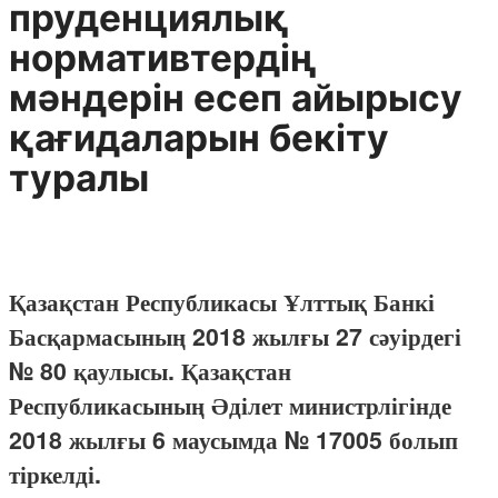
пруденциялық
нормативтердің
мәндерін есеп айырысу
қағидаларын бекіту
туралы
Қазақстан Республикасы Ұлттық Банкі
Басқармасының 2018 жылғы 27 сәуірдегі
№ 80 қаулысы. Қазақстан
Республикасының Әділет министрлігінде
2018 жылғы 6 маусымда № 17005 болып
тіркелді.