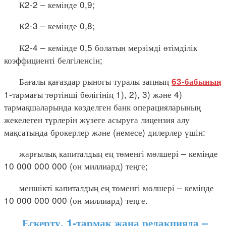
К2-2 – кемінде 0,9;
К2-3 – кемінде 0,8;
К2-4 – кемінде 0,5 болатын мерзімді өтімділік
коэффициенті белгіленсін;
Бағалы қағаздар рыногы туралы заңның
63-бабының
1-тармағы төртінші бөлігінің 1), 2), 3) және 4)
тармақшаларында көзделген банк операцияларының
жекелеген түрлерін жүзеге асыруға лицензия алу
мақсатында брокерлер және (немесе) дилерлер үшін:
жарғылық капиталдың ең төменгі мөлшері – кемінде
10 000 000 000 (он миллиард) теңге;
меншікті капиталдың ең төменгі мөлшері – кемінде
10 000 000 000 (он миллиард) теңге.
Ескерту. 1-тармақ жаңа редакцияда –