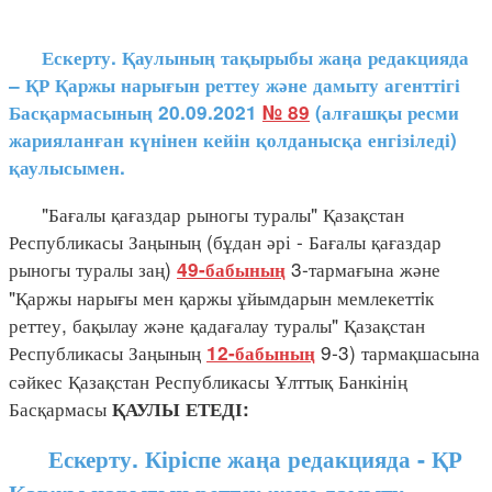
Ескерту. Қаулының тақырыбы жаңа редакцияда
– ҚР Қаржы нарығын реттеу және дамыту агенттігі
Басқармасының 20.09.2021
№ 89
(алғашқы ресми
жарияланған күнінен кейін қолданысқа енгізіледі)
қаулысымен.
"Бағалы қағаздар рыногы туралы" Қазақстан
Республикасы Заңының (бұдан әрі - Бағалы қағаздар
рыногы туралы заң)
3-тармағына және
49-бабының
"Қаржы нарығы мен қаржы ұйымдарын мемлекеттiк
реттеу, бақылау және қадағалау туралы" Қазақстан
Республикасы Заңының
9-3) тармақшасына
12-бабының
сәйкес Қазақстан Республикасы Ұлттық Банкінің
Басқармасы
ҚАУЛЫ ЕТЕДІ:
Ескерту. Кіріспе жаңа редакцияда - ҚР