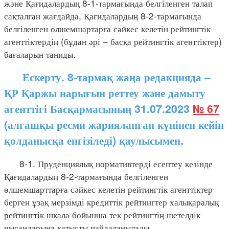
және Қағидалардың 8-1-тармағында белгіленген талап
сақталған жағдайда, Қағидалардың 8-2-тармағында
белгіленген өлшемшартарға сәйкес келетін рейтингтік
агенттіктердің (бұдан әрі – басқа рейтингтік агенттіктер)
бағаларын таниды.
Ескерту. 8-тармақ жаңа редакцияда –
ҚР Қаржы нарығын реттеу және дамыту
агенттігі Басқармасының 31.07.2023
№ 67
(алғашқы ресми жарияланған күнінен кейін
қолданысқа енгізіледі) қаулысымен.
8-1. Пруденциялық нормативтерді есептеу кезінде
Қағидалардың 8-2-тармағында белгіленген
өлшемшарттарға сәйкес келетін рейтингтік агенттіктер
берген ұзақ мерзімді кредиттік рейтингтер халықаралық
рейтингтік шкала бойынша тек рейтингтің шетелдік
нысандарына қатысты пайдаланылады.