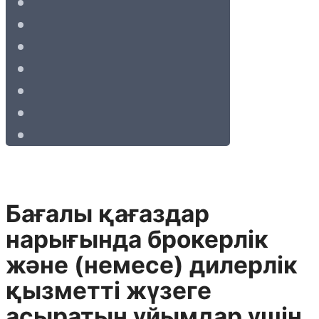
Бағалы қағаздар
нарығында брокерлік
және (немесе) дилерлік
қызметті жүзеге
асыратын ұйымдар үшін