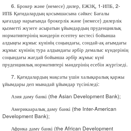
6. Брокер және (немесе) дилер, ЕЖЗҚ, 1-ИПБ, 2-
ИПБ Қағидалардың қосымшасына сәйкес Бағалы
қағаздар нарығында брокерлік және (немесе) дилерлік
қызметті жүзеге асыратын ұйымдардың пруденциялық
нормативтерінің мәндерін есептеу кестесі бойынша
алдыңғы жұмыс күнінiң соңындағы, сондай-ақ ағымдағы
жұмыс күнінің тура алдындағы әрбір демалыс күндерінің
соңындағы жағдай бойынша әрбiр жұмыс күнi
пруденциялық нормативтері мәндерінің есебін жүргізеді.
7. Қағидалардың мақсаты үшін халықаралық қаржы
ұйымдары деп мынадай ұйымдар түсініледі:
Азия даму банкі (the Asian Development Bank);
Америкааралық даму банкі (the Inter-American
Development Bank);
Африка даму банкі (the African Development