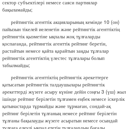
сектор субъектілері немесе саяси партиялар
бақыламайды;
рейтингтік агенттік акцияларының кемінде 10 (он)
пайызын тікелей иеленетін және рейтингтік агенттіктің
рейтингтік қызметіне ықпалы жоқ тұлғаларды
қоспағанда, рейтингтік агенттік рейтинг беретін,
растайтын немесе қайта қарайтын заңды тұлғалар
рейтингтік агенттіктің үлестес тұлғалары болып
табылмайды;
рейтингтік агенттіктің рейтингтік әрекеттерге
қатысатын рейтингтік талдаушылары рейтингтік
әрекеттерді жүзеге асыру күніне дейін соңғы 3 (үш) жыл
ішінде рейтинг берілетін тұлғамен еңбек немесе іскерлік
қатынастарда тұрмайды және тұрмаған, сондай-ақ
рейтинг берілетін тұлғаның немесе рейтинг берілетін
тұлғаны бақылауды жүзеге асыратын немесе осындай
тұлғаға елеулі ықпал ететін тұлғалардың бағалы