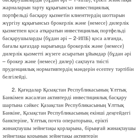
жарналарын тарту құқығынсыз инвестициялық
портфельді басқару қызметін клиенттердің шоттарын
жүргізу құқығынсыз брокерлік және (немесе) дилерлік
қызметпен қоса атқаратын инвестициялық портфельді
басқарушыларды (бұдан әрі – 2-ИПБ) қоса алғанда,
бағалы қағаздар нарығында брокерлік және (немесе)
дилерлік қызметті жүзеге асыратын ұйымдар (бұдан әрі
– брокер және (немесе) дилер) сақтауға тиісті
пруденциялық нормативтердің мәндерін есептеу тәртібін
белгілейді.
2. Қағидалар Қазақстан Республикасының Ұлттық
Банкімен жасалған активтерді инвестициялық басқару
шартына сәйкес Қазақстан Республикасының Ұлттық
Банкіне, Қазақстан Республикасының екінші деңгейдегі
банктеріне, Ұлттық почта операторына, ерікті
жинақтаушы зейнетақы қорларына, бірыңғай жинақтаушы
зейнетақы қорының зейнетақы активтерін