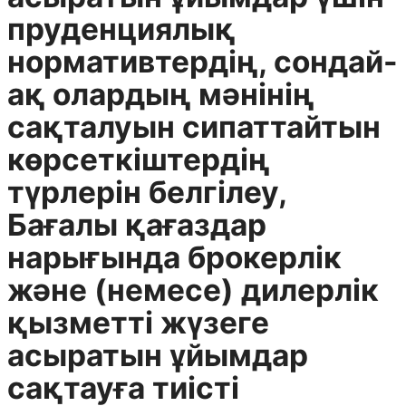
пруденциялық
нормативтердің, сондай-
ақ олардың мәнiнiң
сақталуын сипаттайтын
көрсеткiштердiң
түрлерін белгілеу,
Бағалы қағаздар
нарығында брокерлік
және (немесе) дилерлік
қызметті жүзеге
асыратын ұйымдар
сақтауға тиiстi