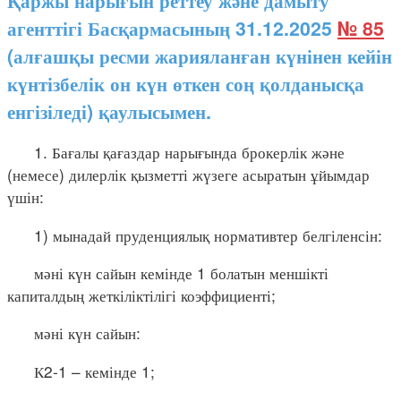
Қаржы нарығын реттеу және дамыту
агенттігі Басқармасының 31.12.2025
№ 85
(алғашқы ресми жарияланған күнінен кейін
күнтізбелік он күн өткен соң қолданысқа
енгізіледі) қаулысымен.
1. Бағалы қағаздар нарығында брокерлік және
(немесе) дилерлік қызметті жүзеге асыратын ұйымдар
үшін:
1) мынадай пруденциялық нормативтер белгіленсін:
мәні күн сайын кемінде 1 болатын меншікті
капиталдың жеткіліктілігі коэффициенті;
мәні күн сайын:
К2-1 – кемінде 1;