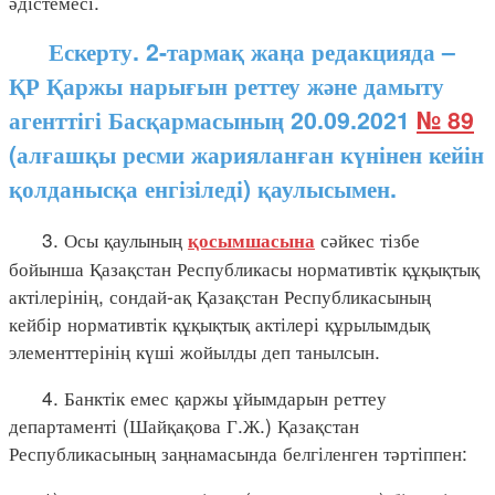
әдістемесі.
Ескерту. 2-тармақ жаңа редакцияда –
ҚР Қаржы нарығын реттеу және дамыту
агенттігі Басқармасының 20.09.2021
№ 89
(алғашқы ресми жарияланған күнінен кейін
қолданысқа енгізіледі) қаулысымен.
3. Осы қаулының
сәйкес тізбе
қосымшасына
бойынша Қазақстан Республикасы нормативтік құқықтық
актілерінің, сондай-ақ Қазақстан Республикасының
кейбір нормативтік құқықтық актілері құрылымдық
элементтерінің күші жойылды деп танылсын.
4. Банктік емес қаржы ұйымдарын реттеу
департаменті (Шайқақова Г.Ж.) Қазақстан
Республикасының заңнамасында белгіленген тәртіппен: