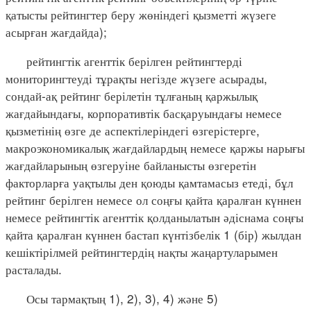
қатысты рейтингтер беру жөніндегі қызметті жүзеге
асырған жағдайда);
рейтингтік агенттік берілген рейтингтерді
мониторингтеуді тұрақты негізде жүзеге асырады,
сондай-ақ рейтинг берілетін тұлғаның қаржылық
жағдайындағы, корпоративтік басқаруындағы немесе
қызметінің өзге де аспектілеріндегі өзгерістерге,
макроэкономикалық жағдайлардың немесе қаржы нарығы
жағдайларының өзгеруіне байланысты өзгеретін
факторларға уақтылы ден қоюды қамтамасыз етеді, бұл
рейтинг берілген немесе ол соңғы қайта қаралған күннен
немесе рейтингтік агенттік қолданылатын әдіснама соңғы
қайта қаралған күннен бастап күнтізбелік 1 (бір) жылдан
кешіктірілмей рейтингтердің нақты жаңартуларымен
расталады.
Осы тармақтың 1), 2), 3), 4) және 5)