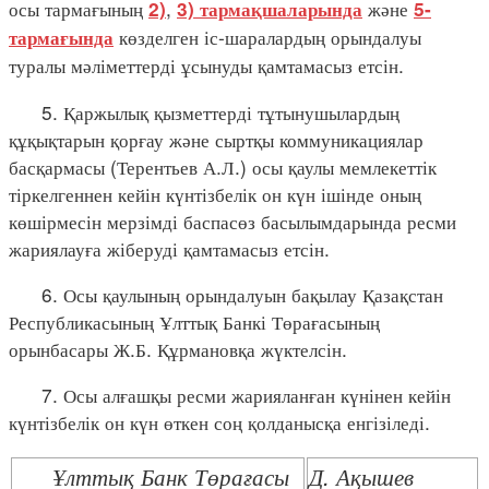
осы тармағының
,
және
2)
3) тармақшаларында
5-
көзделген іс-шаралардың орындалуы
тармағында
туралы мәліметтерді ұсынуды қамтамасыз етсін.
5. Қаржылық қызметтерді тұтынушылардың
құқықтарын қорғау және сыртқы коммуникациялар
басқармасы (Терентьев А.Л.) осы қаулы мемлекеттік
тіркелгеннен кейін күнтізбелік он күн ішінде оның
көшірмесін мерзімді баспасөз басылымдарында ресми
жариялауға жіберуді қамтамасыз етсін.
6. Осы қаулының орындалуын бақылау Қазақстан
Республикасының Ұлттық Банкі Төрағасының
орынбасары Ж.Б. Құрмановқа жүктелсін.
7. Осы алғашқы ресми жарияланған күнінен кейін
күнтізбелік он күн өткен соң қолданысқа енгізіледі.
Ұлттық Банк Төрағасы
Д. Ақышев