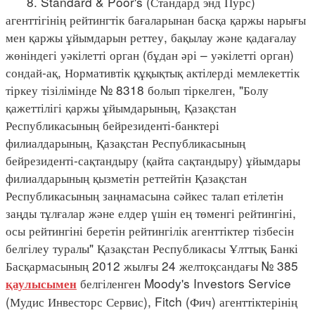
8. Standard & Poor's (Стандард энд Пурс)
агенттігінің рейтингтік бағаларынан басқа қаржы нарығы
мен қаржы ұйымдарын реттеу, бақылау және қадағалау
жөніндегі уәкілетті орган (бұдан әрі – уәкілетті орган)
сондай-ақ, Нормативтік құқықтық актілерді мемлекеттік
тіркеу тізілімінде № 8318 болып тіркелген, "Болу
қажеттілігі қаржы ұйымдарының, Қазақстан
Республикасының бейрезиденті-банктері
филиалдарының, Қазақстан Республикасының
бейрезиденті-сақтандыру (қайта сақтандыру) ұйымдары
филиалдарының қызметін реттейтін Қазақстан
Республикасының заңнамасына сәйкес талап етілетін
заңды тұлғалар және елдер үшін ең төменгі рейтингіні,
осы рейтингіні беретін рейтингілік агенттіктер тізбесін
белгілеу туралы" Қазақстан Республикасы Ұлттық Банкі
Басқармасының 2012 жылғы 24 желтоқсандағы № 385
белгіленген Moody's Investors Service
қаулысымен
(Мудис Инвесторс Сервис), Fitch (Фич) агенттіктерінің