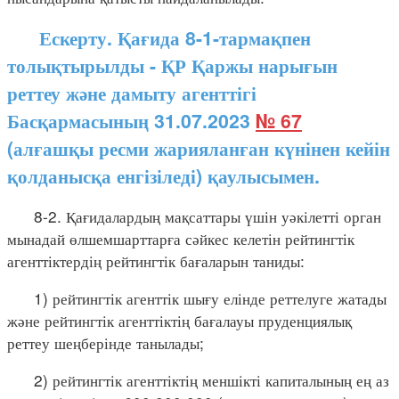
Ескерту. Қағида 8-1-тармақпен
толықтырылды - ҚР Қаржы нарығын
реттеу және дамыту агенттігі
Басқармасының 31.07.2023
№ 67
(алғашқы ресми жарияланған күнінен кейін
қолданысқа енгізіледі) қаулысымен.
8-2. Қағидалардың мақсаттары үшін уәкілетті орган
мынадай өлшемшарттарға сәйкес келетін рейтингтік
агенттіктердің рейтингтік бағаларын таниды:
1) рейтингтік агенттік шығу елінде реттелуге жатады
және рейтингтік агенттіктің бағалауы пруденциялық
реттеу шеңберінде танылады;
2) рейтингтік агенттіктің меншікті капиталының ең аз