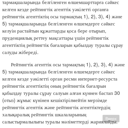
тармақшаларында белгіленген өлшемшарттарға сәйкес
келген кезде рейтингтік агенттік уәкілетті органға
рейтингтік агенттіктің осы тармақтың 1), 2), 3), 4) және
5) тармақшаларында белгіленген өлшемдерге сәйкес
келуін растайтын құжаттарды қоса бере отырып,
пруденциялық реттеу мақсаттары үшін рейтингтік
агенттіктің рейтингтік бағаларын қабылдау туралы сұрау
салуды жібереді.
Рейтингтік агенттік осы тармақтың 1), 2), 3), 4) және
5) тармақшаларында белгіленген өлшемдерге сәйкес
келген кезде уәкілетті орган ресми интернет-ресурста
рейтингтік агенттіктің оның рейтингтік бағалрын
қабылдау туралы сұрау салуын алған күннен бастап 30
(отыз) жұмыс күнінен кешіктірілмейтін мерзімде
рейтингтік агенттік және рейтингтік агенттіктердің
халықаралық рейтингтік шкалаларының
Вверх
салыстырмалылығы туралы мәліметтерді жариялайды.