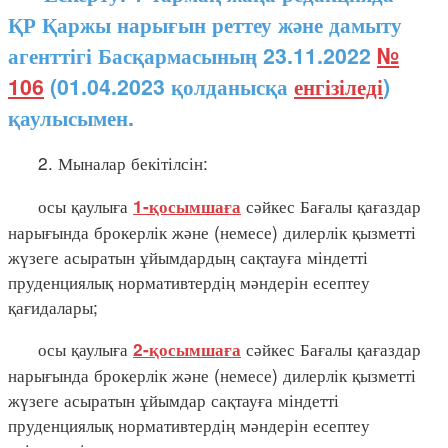
ҚР Қаржы нарығын реттеу және дамыту
агенттігі Басқармасының 23.11.2022
№
106
(01.04.2023 қолданысқа
енгізіледі
)
қаулысымен.
2. Мыналар бекітілсін:
осы қаулыға
сәйкес Бағалы қағаздар
1-қосымшаға
нарығында брокерлік және (немесе) дилерлік қызметті
жүзеге асыратын ұйымдардың сақтауға міндетті
пруденциялық нормативтердің мәндерін есептеу
қағидалары;
осы қаулыға
сәйкес Бағалы қағаздар
2-қосымшаға
нарығында брокерлік және (немесе) дилерлік қызметті
жүзеге асыратын ұйымдар сақтауға міндетті
пруденциялық нормативтердің мәндерін есептеу