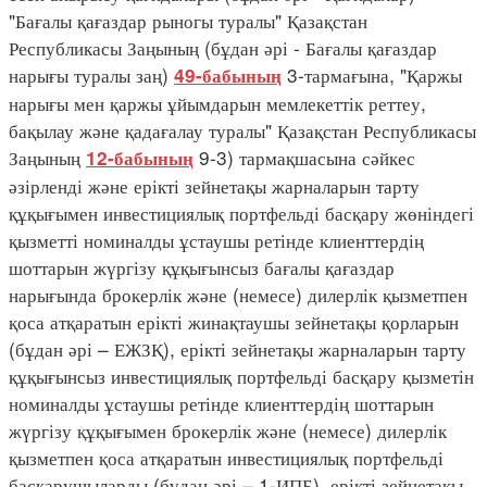
"Бағалы қағаздар рыногы туралы" Қазақстан
Республикасы Заңының (бұдан әрі - Бағалы қағаздар
нарығы туралы заң)
3-тармағына, "Қаржы
49-бабының
нарығы мен қаржы ұйымдарын мемлекеттік реттеу,
бақылау және қадағалау туралы" Қазақстан Республикасы
Заңының
9-3) тармақшасына сәйкес
12-бабының
әзірленді және ерікті зейнетақы жарналарын тарту
құқығымен инвестициялық портфельді басқару жөніндегі
қызметті номиналды ұстаушы ретінде клиенттердің
шоттарын жүргізу құқығынсыз бағалы қағаздар
нарығында брокерлік және (немесе) дилерлік қызметпен
қоса атқаратын ерікті жинақтаушы зейнетақы қорларын
(бұдан әрі – ЕЖЗҚ), ерікті зейнетақы жарналарын тарту
құқығынсыз инвестициялық портфельді басқару қызметін
номиналды ұстаушы ретінде клиенттердің шоттарын
жүргізу құқығымен брокерлік және (немесе) дилерлік
қызметпен қоса атқаратын инвестициялық портфельді
басқарушыларды (бұдан әрі – 1-ИПБ), ерікті зейнетақы