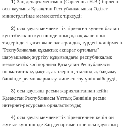
1) Заң департаментімен (Сәрсенова Н.В.) бірлесіп
осы қаулыны Қазақстан Республикасының Әділет
министрлігінде мемлекеттік тіркеуді;
2) осы қаулы мемлекеттік тіркелген күннен бастап
күнтізбелік он күн ішінде оның қазақ және орыс
тілдеріндегі қағаз және электрондық түрдегі көшірмесін
"Республикалық құқықтық ақпарат орталығы"
шаруашылық жүргізу құқығындағы республикалық
мемлекеттік кәсіпорнына Қазақстан Республикасы
нормативтік құқықтық актілерінің эталондық бақылау
банкінде ресми жариялау және енгізу үшін жіберуді;
3) осы қаулыны ресми жарияланғаннан кейін
Қазақстан Республикасы Ұлттық Банкінің ресми
интернет-ресурсына орналастыруды;
4) осы қаулы мемлекеттік тіркелгеннен кейін он
жұмыс күні ішінде Заң департаментіне осы қаулының