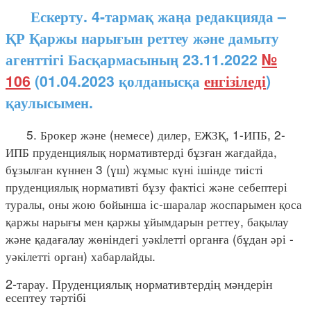
Ескерту. 4-тармақ жаңа редакцияда –
ҚР Қаржы нарығын реттеу және дамыту
агенттігі Басқармасының 23.11.2022
№
106
(01.04.2023 қолданысқа
енгізіледі
)
қаулысымен.
5. Брокер және (немесе) дилер, ЕЖЗҚ, 1-ИПБ, 2-
ИПБ пруденциялық нормативтерді бұзған жағдайда,
бұзылған күннен 3 (үш) жұмыс күні ішінде тиісті
пруденциялық нормативті бұзу фактісі және себептері
туралы, оны жою бойынша іс-шаралар жоспарымен қоса
қаржы нарығы мен қаржы ұйымдарын реттеу, бақылау
және қадағалау жөніндегі уәкiлеттi органға (бұдан әрі -
уәкілетті орган) хабарлайды.
2-тарау. Пруденциялық нормативтердің мәндерін
есептеу тәртібі