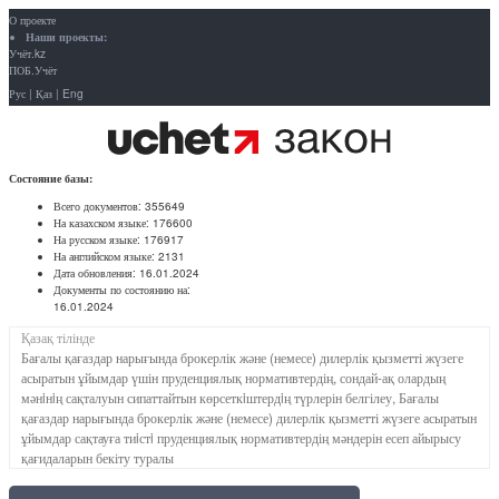
О проекте
Наши проекты:
Учёт.kz
ПОБ.Учёт
Рус
|
Қаз
|
Eng
Состояние базы:
Всего документов:
355649
На казахском языке:
176600
На русском языке:
176917
На английском языке:
2131
Дата обновления:
16.01.2024
Документы по состоянию на:
16.01.2024
Қазақ тілінде
Бағалы қағаздар нарығында брокерлік және (немесе) дилерлік қызметті жүзеге
асыратын ұйымдар үшін пруденциялық нормативтердің, сондай-ақ олардың
мәнiнiң сақталуын сипаттайтын көрсеткiштердiң түрлерін белгілеу, Бағалы
қағаздар нарығында брокерлік және (немесе) дилерлік қызметті жүзеге асыратын
ұйымдар сақтауға тиiстi пруденциялық нормативтердің мәндерін есеп айырысу
қағидаларын бекіту туралы