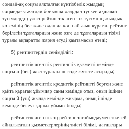
сондай-ақ соңғы аяқталған күнтізбелік жылдың
соңындағы жағдай бойынша олардан түскен ақшалай
түсімдердің үлесі рейтингтік агенттік түсімінің жылдық
көлемінің бес және одан да көп пайызын құраған рейтинг
берілетін тұлғалардың және өзге де тұлғалардың тізімі
туралы ақпаратты жария етуді қамтамасыз етеді;
5) рейтингтердің сенімділігі:
рейтингтік агенттік рейтингтік қызметті кемінде
соңғы 5 (бес) жыл тұрақты негізде жүзеге асырады;
рейтингтік агенттік кредиттік рейтингті берген және
қайта қараған ұйымдар саны кемінде отыз, оның ішінде
соңғы 3 (үш) жылда кемінде жиырма, оның ішінде
кемінде бесеуі қаржы ұйымы болды;
рейтингтік агенттіктің рейтинг тағайындаумен тікелей
айналысатын қызметкерлерінің тиісті білімі, дағдылары