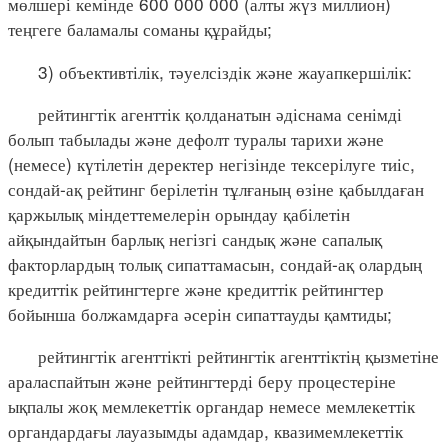
мөлшері кемінде 600 000 000 (алты жүз миллион)
теңгеге баламалы соманы құрайды;
3) объективтілік, тәуелсіздік және жауапкершілік:
рейтингтік агенттік қолданатын әдіснама сенімді
болып табылады және дефолт туралы тарихи және
(немесе) күтілетін деректер негізінде тексерілуге тиіс,
сондай-ақ рейтинг берілетін тұлғаның өзіне қабылдаған
қаржылық міндеттемелерін орындау қабілетін
айқындайтын барлық негізгі сандық және сапалық
факторлардың толық сипаттамасын, сондай-ақ олардың
кредиттік рейтингтерге және кредиттік рейтингтер
бойынша болжамдарға әсерін сипаттауды қамтиды;
рейтингтік агенттікті рейтингтік агенттіктің қызметіне
араласпайтын және рейтингтерді беру процестеріне
ықпалы жоқ мемлекеттік органдар немесе мемлекеттік
органдардағы лауазымды адамдар, квазимемлекеттік