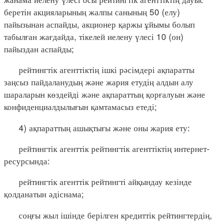
беретін акцияларының жалпы санының 50 (елу)
пайызынан аспайды, акционер қаржы ұйымы болып
табылған жағдайда, тікелей иелену үлесі 10 (он)
пайыздан аспайды;
рейтингтік агенттіктің ішкі рәсімдері ақпаратты
заңсыз пайдаланудың және жария етудің алдын алу
шараларын көздейді және ақпараттың қорғалуын және
конфиденциалдылығын қамтамасыз етеді;
4) ақпараттың ашықтығы және оны жария ету:
рейтингтік агенттік рейтингтік агенттіктің интернет-
ресурсында:
рейтингтік агенттік рейтингті айқындау кезінде
қолданатын әдіснама;
соңғы жыл ішінде берілген кредиттік рейтингтердің,