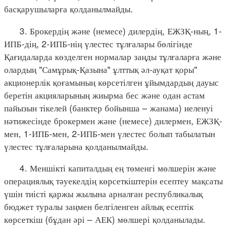
басқарушыларға қолданылмайды.
3. Брокердің және (немесе) дилердің, ЕЖЗҚ-ның, 1-
ИПБ-дің, 2-ИПБ-нің үлестес тұлғалары бөлігінде
Қағидаларда көзделген нормалар заңды тұлғаларға және
олардың "Самұрық-Қазына" ұлттық әл-ауқат қоры"
акционерлік қоғамының көрсетілген ұйымдардың дауыс
беретін акцияларының жиырма бес және одан астам
пайызын тікелей (банктер бойынша – жанама) иеленуі
нәтижесінде брокермен және (немесе) дилермен, ЕЖЗҚ-
мен, 1-ИПБ-мен, 2-ИПБ-мен үлестес болып табылатын
үлестес тұлғаларына қолданылмайды.
4. Меншікті капиталдың ең төменгі мөлшерін және
операциялық тәуекелдің көрсеткіштерін есептеу мақсаты
үшін тиісті қаржы жылына арналған республикалық
бюджет туралы заңмен белгіленген айлық есептік
көрсеткіш (бұдан әрі – АЕК) мөлшері қолданылады.