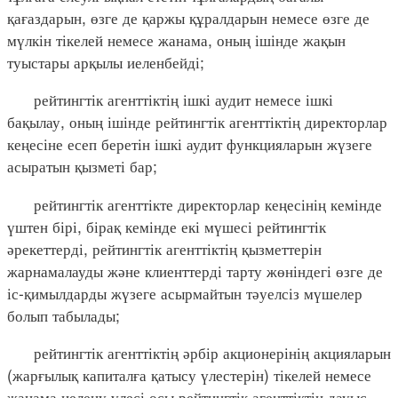
қағаздарын, өзге де қаржы құралдарын немесе өзге де
мүлкін тікелей немесе жанама, оның ішінде жақын
туыстары арқылы иеленбейді;
рейтингтік агенттіктің ішкі аудит немесе ішкі
бақылау, оның ішінде рейтингтік агенттіктің директорлар
кеңесіне есеп беретін ішкі аудит функцияларын жүзеге
асыратын қызметі бар;
рейтингтік агенттікте директорлар кеңесінің кемінде
үштен бірі, бірақ кемінде екі мүшесі рейтингтік
әрекеттерді, рейтингтік агенттіктің қызметтерін
жарнамалауды және клиенттерді тарту жөніндегі өзге де
іс-қимылдарды жүзеге асырмайтын тәуелсіз мүшелер
болып табылады;
рейтингтік агенттіктің әрбір акционерінің акцияларын
(жарғылық капиталға қатысу үлестерін) тікелей немесе
жанама иелену үлесі осы рейтингтік агенттіктің дауыс