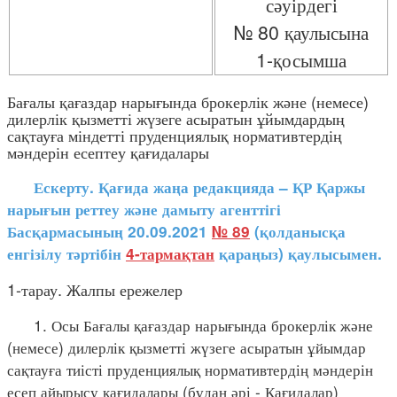
сәуірдегі
№ 80 қаулысына
1-қосымша
Бағалы қағаздар нарығында брокерлік және (немесе)
дилерлік қызметті жүзеге асыратын ұйымдардың
сақтауға міндетті пруденциялық нормативтердің
мәндерін есептеу қағидалары
Ескерту. Қағида жаңа редакцияда – ҚР Қаржы
нарығын реттеу және дамыту агенттігі
Басқармасының 20.09.2021
№ 89
(қолданысқа
енгізілу тәртібін
4-тармақтан
қараңыз) қаулысымен.
1-тарау. Жалпы ережелер
1. Осы Бағалы қағаздар нарығында брокерлік және
(немесе) дилерлік қызметті жүзеге асыратын ұйымдар
сақтауға тиісті пруденциялық нормативтердің мәндерін
есеп айырысу қағидалары (бұдан әрі - Қағидалар)