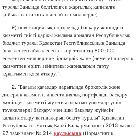
туралы Заңында белгіленген жарғылық капиталға
қойылатын талаптан аспайтын мөлшерде;
9) инвестициялық портфельді басқару жөніндегі
қызметті тиісті қаржы жылына арналған Республикалық
бюджет туралы Қазақстан Республикасының Заңында
белгіленген айлық есептік көрсеткіштің 800 000
еселенген мөлшерінде брокерлік және (немесе) дилерлік
қызметпен ерікті зейнетақы жарналарын тарту
құқығымен қоса атқару.".
2. "Бағалы қағаздар нарығында брокерлік және
дилерлік қызметті, инвестициялық портфельді басқару
жөніндегі қызметті жүзеге асыратын ұйымдар үшін
тәуекелдерді басқару мен ішкі бақылау жүйесін
қалыптастыру қағидаларын бекіту туралы" Қазақстан
Республикасы Ұлттық Банкі Басқармасының 2013 жылғы
27 тамыздағы № 214
(Нормативтік
қаулысына