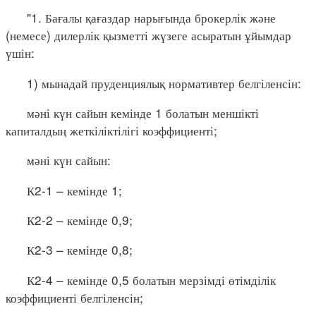
"1. Бағалы қағаздар нарығында брокерлік және
(немесе) дилерлік қызметті жүзеге асыратын ұйымдар
үшін:
1) мынадай пруденциялық нормативтер белгіленсін:
мәні күн сайын кемінде 1 болатын меншікті
капиталдың жеткіліктілігі коэффициенті;
мәні күн сайын:
К2-1 – кемінде 1;
К2-2 – кемінде 0,9;
К2-3 – кемінде 0,8;
К2-4 – кемінде 0,5 болатын мерзімді өтімділік
коэффициенті белгіленсін;