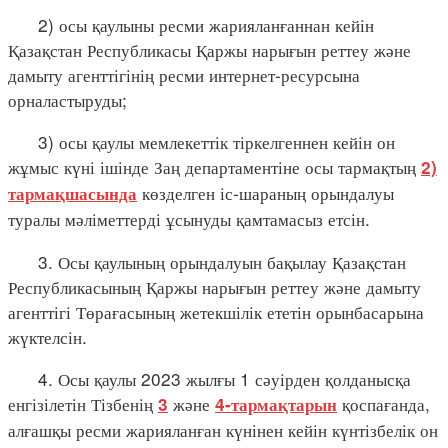
2) осы қаулыны ресми жарияланғаннан кейін
Қазақстан Республикасы Қаржы нарығын реттеу және
дамыту агенттігінің ресми интернет-ресурсына
орналастыруды;
3) осы қаулы мемлекеттік тіркелгеннен кейін он
жұмыс күні ішінде Заң департаментіне осы тармақтың
2)
көзделген іс-шараның орындалуы
тармақшасында
туралы мәліметтерді ұсынуды қамтамасыз етсін.
3. Осы қаулының орындалуын бақылау Қазақстан
Республикасының Қаржы нарығын реттеу және дамыту
агенттігі Төрағасының жетекшілік ететін орынбасарына
жүктелсін.
4. Осы қаулы 2023 жылғы 1 сәуірден қолданысқа
енгізілетін Тізбенің
және
қоспағанда,
3
4-тармақтарын
алғашқы ресми жарияланған күнінен кейін күнтізбелік он