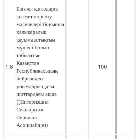
Бағалы қағаздарға
қызмет көрсету
мәселелері бойынша
халықаралық
қауымдастықтың
мүшесі болып
табылатын
Қазақстан
1.8
100
Республикасының
бейрезидент
ұйымдарындағы
шоттардағы ақша
((Интернэшнл
Секьюритис
Сервисис
Асошиайшн))