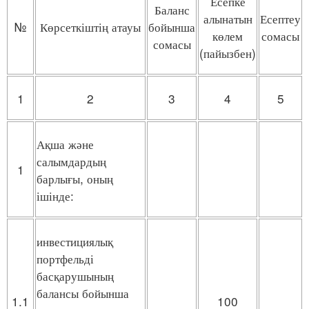
Есепке
Баланс
алынатын
Есептеу
№
Көрсеткіштің атауы
бойынша
көлем
сомасы
сомасы
(пайызбен)
1
2
3
4
5
Ақша және
салымдардың
1
барлығы, оның
ішінде:
инвестициялық
портфельді
басқарушының
балансы бойынша
1.1
100