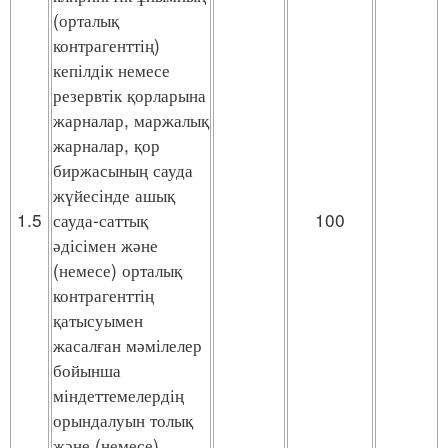
(орталық
контрагенттің)
кепілдік немесе
резервтік қорларына
жарналар, маржалық
жарналар, қор
биржасының сауда
жүйесінде ашық
1.5
сауда-саттық
100
әдісімен және
(немесе) орталық
контрагенттің
қатысуымен
жасалған мәмілелер
бойынша
міндеттемелердің
орындалуын толық
және (немесе)