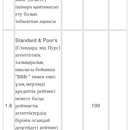
ішінара қамтамасыз
ету болып
табылатын ақшасы
Standard & Poor's
(Стандард энд Пурс)
агенттігінің
халықаралық
шкаласы бойынша
"ВВВ-" төмен емес
ұзақ мерзімді
кредиттік рейтингі
немесе басқа
1.6
рейтингтік
100
агенттіктердің
бірінің осындай
деңгейдегі рейтингі