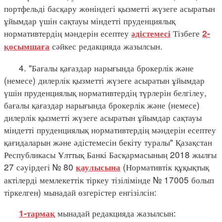
портфельді басқару жөніндегі қызметті жүзеге асыратын
ұйымдар үшін сақтауы міндетті пруденциялық
нормативтердің мәндерін есептеу
Тізбеге
әдістемесі
2-
сәйкес редакцияда жазылсын.
қосымшаға
4. "Бағалы қағаздар нарығында брокерлік және
(немесе) дилерлік қызметті жүзеге асыратын ұйымдар
үшін пруденциялық нормативтердің түрлерін белгілеу,
бағалы қағаздар нарығында брокерлік және (немесе)
дилерлік қызметті жүзеге асыратын ұйымдар сақтауы
міндетті пруденциялық нормативтердің мәндерін есептеу
қағидаларын және әдістемесін бекіту туралы" Қазақстан
Республикасы Ұлттық Банкі Басқармасының 2018 жылғы
27 сәуірдегі № 80
(Нормативтік құқықтық
қаулысына
актілерді мемлекеттік тіркеу тізілімінде № 17005 болып
тіркелген) мынадай өзгерістер енгізілсін:
мынадай редакцияда жазылсын:
1-тармақ