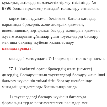
құқықтық актілерді мемлекеттік тіркеу тізілімінде №
8796 болып тіркелген) мынадай толықтыру енгізілсін:
көрсетілген қаулымен бекітілген Бағалы қағаздар
нарығында брокерлік және дилерлік қызметті,
инвестициялық портфельді басқару жөніндегі қызметті
жүзеге асыратын ұйымдар үшін тәуекелдерді басқару
мен ішкі бақылау жүйесін қалыптастыру
:
қағидаларында
мынадай мазмұндағы 7-1-тармақпен толықтырылсын:
"7-1. Уәкілетті орган брокердің және (немесе)
дилердің, Басқарушының тәуекелдерді басқару және ішкі
бақылау жүйесінің тиімділігін бағалау шеңберінде
мынадай қағидаттарды басшылыққа алады:
1) тәуекелдерді басқару жүйесін бағалауда
формальды түрде регламенттелген рәсімдер мен