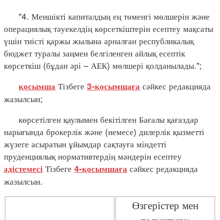
"4. Меншікті капиталдың ең төменгі мөлшерін және
операциялық тәуекелдің көрсеткіштерін есептеу мақсаты
үшін тиісті қаржы жылына арналған республикалық
бюджет туралы заңмен белгіленген айлық есептік
көрсеткіш (бұдан әрі – АЕК) мөлшері қолданылады.";
Тізбеге
сәйкес редакцияда
қосымша
3-қосымшаға
жазылсын;
көрсетілген қаулымен бекітілген Бағалы қағаздар
нарығында брокерлік және (немесе) дилерлік қызметті
жүзеге асыратын ұйымдар сақтауға міндетті
пруденциялық нормативтердің мәндерін есептеу
Тізбеге
сәйкес редакцияда
әдістемесі
4-қосымшаға
жазылсын.
Өзгерістер мен