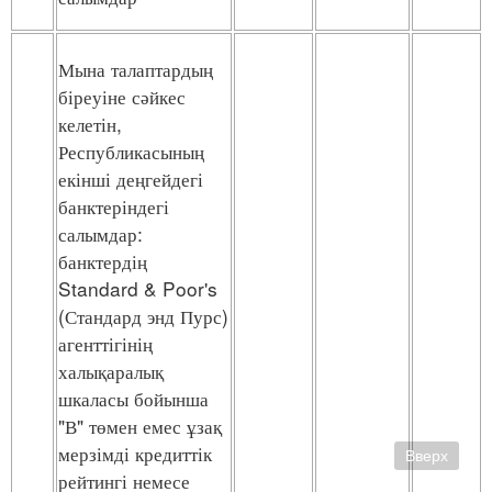
Мына талаптардың
біреуіне сәйкес
келетін,
Республикасының
екінші деңгейдегі
банктеріндегі
салымдар:
банктердің
Standard & Poor's
(Стандард энд Пурс)
агенттігінің
халықаралық
шкаласы бойынша
"В" төмен емес ұзақ
мерзімді кредиттік
Вверх
рейтингі немесе