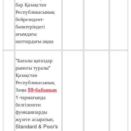
бар Қазақстан
Республикасының
бейрезидент-
банктеріндегі
ағымдағы
шоттардағы ақша
"Бағалы қағаздар
рыногы туралы"
Қазақстан
Республикасының
Заңы
59-бабының
1-тармағында
белгіленген
функцияларды
жүзеге асыратын,
Standard & Poor's