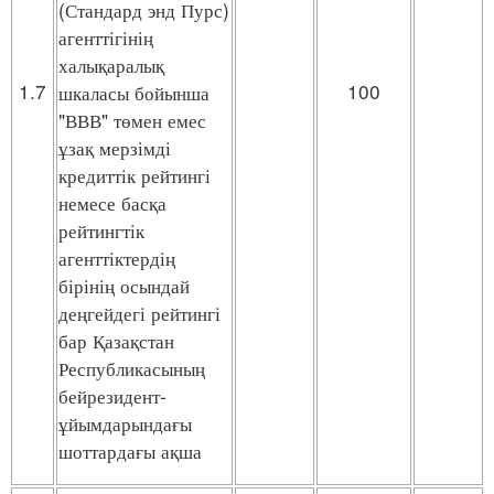
(Стандард энд Пурс)
агенттігінің
халықаралық
1.7
100
шкаласы бойынша
"ВВВ" төмен емес
ұзақ мерзімді
кредиттік рейтингі
немесе басқа
рейтингтік
агенттіктердің
бірінің осындай
деңгейдегі рейтингі
бар Қазақстан
Республикасының
бейрезидент-
ұйымдарындағы
шоттардағы ақша