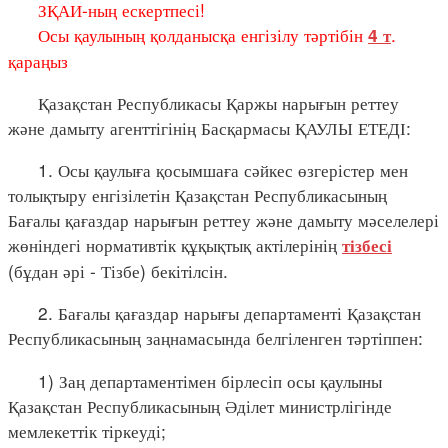
ЗҚАИ-ның ескертпесі!
Осы қаулының қолданысқа енгізілу тәртібін
.
4 т
қараңыз
Қазақстан Республикасы Қаржы нарығын реттеу
және дамыту агенттігінің Басқармасы ҚАУЛЫ ЕТЕДІ:
1. Осы қаулыға қосымшаға сәйкес өзгерістер мен
толықтыру енгізілетін Қазақстан Республикасының
Бағалы қағаздар нарығын реттеу және дамыту мәселелері
жөніндегі нормативтік құқықтық актілерінің
тізбесі
(бұдан әрі - Тізбе) бекітілсін.
2. Бағалы қағаздар нарығы департаменті Қазақстан
Республикасының заңнамасында белгіленген тәртіппен:
1) Заң департаментімен бірлесіп осы қаулыны
Қазақстан Республикасының Әділет министрлігінде
мемлекеттік тіркеуді;