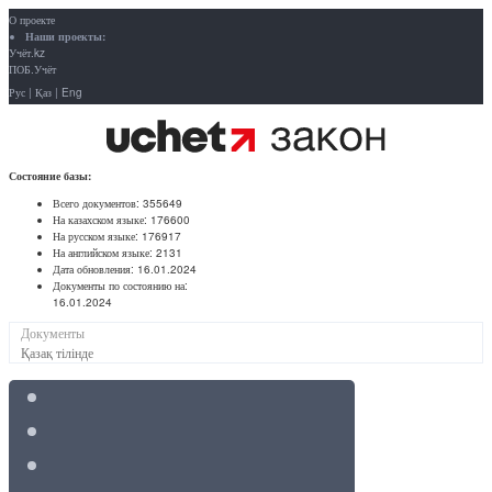
О проекте
Наши проекты:
Учёт.kz
ПОБ.Учёт
Рус
|
Қаз
|
Eng
Состояние базы:
Всего документов:
355649
На казахском языке:
176600
На русском языке:
176917
На английском языке:
2131
Дата обновления:
16.01.2024
Документы по состоянию на:
16.01.2024
Документы
Қазақ тілінде