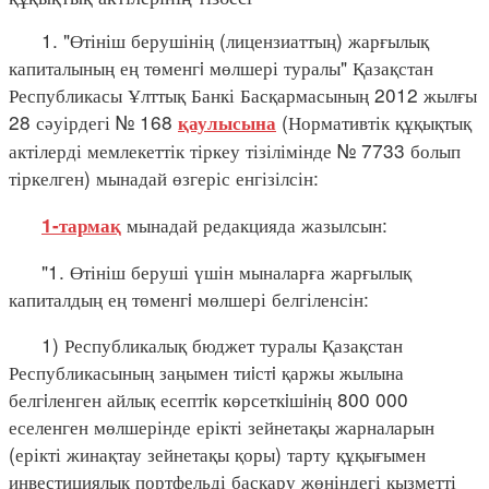
1. "Өтініш берушінің (лицензиаттың) жарғылық
капиталының ең төменгi мөлшері туралы" Қазақстан
Республикасы Ұлттық Банкі Басқармасының 2012 жылғы
28 сәуірдегі № 168
(Нормативтік құқықтық
қаулысына
актілерді мемлекеттік тіркеу тізілімінде № 7733 болып
тіркелген) мынадай өзгеріс енгізілсін:
мынадай редакцияда жазылсын:
1-тармақ
"1. Өтініш беруші үшін мыналарға жарғылық
капиталдың ең төменгi мөлшері белгіленсін:
1) Республикалық бюджет туралы Қазақстан
Республикасының заңымен тиiстi қаржы жылына
белгiленген айлық есептiк көрсеткiшiнiң 800 000
еселенген мөлшерінде ерікті зейнетақы жарналарын
(ерікті жинақтау зейнетақы қоры) тарту құқығымен
инвестициялық портфельді басқару жөніндегі қызметті