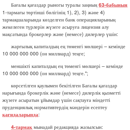
Бағалы қағаздар рыногы туралы заңның
63-бабының
1-тармағы төртінші бөлігінің 1), 2), 3) және 4)
тармақшаларында көзделген банк операцияларының
жекелеген түрлерін жүзеге асыруға лицензия алу
мақсатында брокерлер және (немесе) дилерлер үшін:
жарғылық капиталдың ең төменгі мөлшері – кемінде
10 000 000 000 (он миллиард) теңге;
меншікті капиталдың ең төменгі мөлшері – кемінде
10 000 000 000 (он миллиард) теңге.";
көрсетілген қаулымен бекітілген Бағалы қағаздар
нарығында брокерлік және (немесе) дилерлік қызметті
жүзеге асыратын ұйымдар үшін сақтауға міндетті
пруденциялық нормативтердің мәндерін есептеу
:
қағидаларында
мынадай редакцияда жазылсын:
4-тармақ