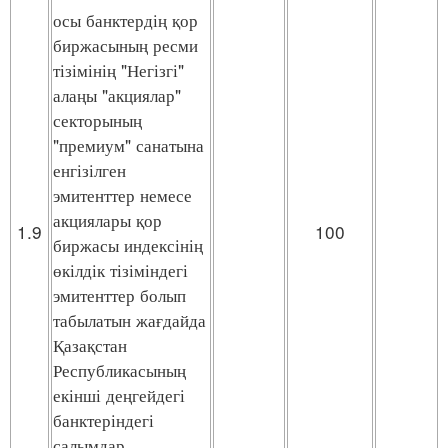
осы банктердің қор
биржасының ресми
тізімінің "Негізгі"
алаңы "акциялар"
секторының
"премиум" санатына
енгізілген
эмитенттер немесе
акциялары қор
1.9
100
биржасы индексінің
өкілдік тізіміндегі
эмитенттер болып
табылатын жағдайда
Қазақстан
Республикасының
екінші деңгейдегі
банктеріндегі
салымдар