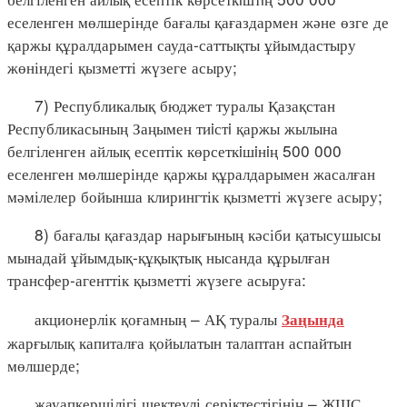
еселенген мөлшерінде бағалы қағаздармен және өзге де
қаржы құралдарымен сауда-саттықты ұйымдастыру
жөніндегі қызметті жүзеге асыру;
7) Республикалық бюджет туралы Қазақстан
Республикасының Заңымен тиiстi қаржы жылына
белгіленген айлық есептік көрсеткiшiнiң 500 000
еселенген мөлшерінде қаржы құралдарымен жасалған
мәмілелер бойынша клирингтік қызметті жүзеге асыру;
8) бағалы қағаздар нарығының кәсіби қатысушысы
мынадай ұйымдық-құқықтық нысанда құрылған
трансфер-агенттік қызметті жүзеге асыруға:
акционерлік қоғамның – АҚ туралы
Заңында
жарғылық капиталға қойылатын талаптан аспайтын
мөлшерде;
жауапкершілігі шектеулі серіктестігінің – ЖШС