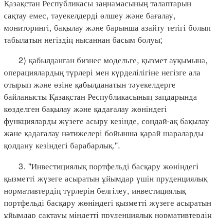
Қазақстан Республикасы заңнамасының талаптарын
сақтау емес, тәуекелдерді өлшеу және бағалау,
мониторингі, бақылау және барынша азайту тетігі болып
табылатын негіздің нысаннан басым болуы;
2) қабылданған бизнес модельге, қызмет ауқымына,
операциялардың түрлері мен күрделілігіне негізге ала
отырып және өзіне қабылданатын тәуекелдерге
байланысты Қазақстан Республикасының заңдарында
көзделген бақылау және қадағалау жөніндегі
функцияларды жүзеге асыру кезінде, сондай-ақ бақылау
және қадағалау нәтижелері бойынша қарай шараларды
қолдану кезіндегі барабарлық.".
3. "Инвестициялық портфельді басқару жөніндегі
қызметті жүзеге асыратын ұйымдар үшін пруденциялық
нормативтердің түрлерін белгілеу, инвестициялық
портфельді басқару жөніндегі қызметті жүзеге асыратын
ұйымдар сақтауы міндетті пруденциялық нормативтердің