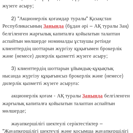
жүзеге асыру;
2) "Акционерлік қоғамдар туралы" Қазақстан
Республикасының
(бұдан әрі – АҚ туралы Заң)
Заңында
белгіленген жарғылық капиталға қойылатын талаптан
аспайтын мөлшерде номиналды ұстаушы ретінде
клиенттердің шоттарын жүргізу құқығымен брокерлік
және (немесе) дилерлік қызметті жүзеге асыру;
3) клиенттердің шоттарын ұйымдық-құқықтық
нысанда жүргізу құқығынсыз брокерлік және (немесе)
дилерлік қызметті жүзеге асыруға:
акционерлік қоғам - АҚ туралы
белгіленген
Заңында
жарғылық капиталға қойылатын талаптан аспайтын
мөлшерде;
жауапкершілігі шектеулі серіктестіктер –
"Жауапкершілігі шектеулі және қосымша жауапкершілігі