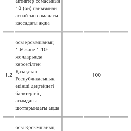
активтер сомасының
10 (он) пайызынан
аспайтын сомадағы
кассадағы ақша
осы қосымшаның
1.9 және 1.10-
жолдарында
көрсетілген
Қазақстан
1.2
100
Республикасының
екінші деңгейдегі
банктерінің
ағымдағы
шоттарындағы ақша
осы Қосымшаның