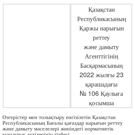
Қазақстан
Республикасының
Қаржы нарығын
реттеу
және дамыту
Агенттігінің
Басқармасының
2022 жылғы 23
қарашадағы
№ 106 Қаулыға
қосымша
Өзгерістер мен толықтыру енгізілетін Қазақстан
Республикасының Бағалы қағаздар нарығын реттеу
және дамыту мәселелері жөніндегі нормативтік
құқықтық актілерінің тізбесі