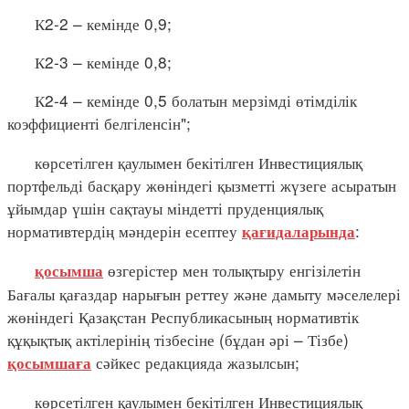
К2-2 – кемінде 0,9;
К2-3 – кемінде 0,8;
К2-4 – кемінде 0,5 болатын мерзімді өтімділік
коэффициенті белгіленсін";
көрсетілген қаулымен бекітілген Инвестициялық
портфельді басқару жөніндегі қызметті жүзеге асыратын
ұйымдар үшін сақтауы міндетті пруденциялық
нормативтердің мәндерін есептеу
:
қағидаларында
өзгерістер мен толықтыру енгізілетін
қосымша
Бағалы қағаздар нарығын реттеу және дамыту мәселелері
жөніндегі Қазақстан Республикасының нормативтік
құқықтық актілерінің тізбесіне (бұдан әрі – Тізбе)
сәйкес редакцияда жазылсын;
қосымшаға
көрсетілген қаулымен бекітілген Инвестициялық