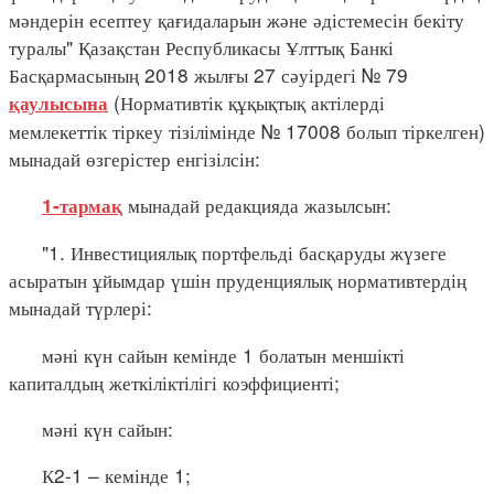
мәндерін есептеу қағидаларын және әдістемесін бекіту
туралы" Қазақстан Республикасы Ұлттық Банкі
Басқармасының 2018 жылғы 27 сәуірдегі № 79
(Нормативтік құқықтық актілерді
қаулысына
мемлекеттік тіркеу тізілімінде № 17008 болып тіркелген)
мынадай өзгерістер енгізілсін:
мынадай редакцияда жазылсын:
1-тармақ
"1. Инвестициялық портфельді басқаруды жүзеге
асыратын ұйымдар үшін пруденциялық нормативтердің
мынадай түрлері:
мәні күн сайын кемінде 1 болатын меншікті
капиталдың жеткіліктілігі коэффициенті;
мәні күн сайын:
К2-1 – кемінде 1;