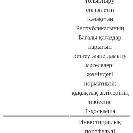
толықтыру
енгізілетін
Қазақстан
Республикасының
Бағалы қағаздар
нарығын
реттеу және дамыту
мәселелері
жөніндегі
нормативтік
құқықтық актілерінің
тізбесіне
1-қосымша
Инвестициялық
портфельді