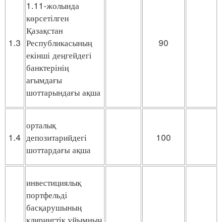
1.11-жолында
көрсетілген
Қазақстан
1.3
Республикасының
90
екінші деңгейдегі
банктерінің
ағымдағы
шоттарындағы ақша
орталық
1.4
депозитарийдегі
100
шоттардағы ақша
инвестициялық
портфельді
басқарушының
клирингтік ұйымның