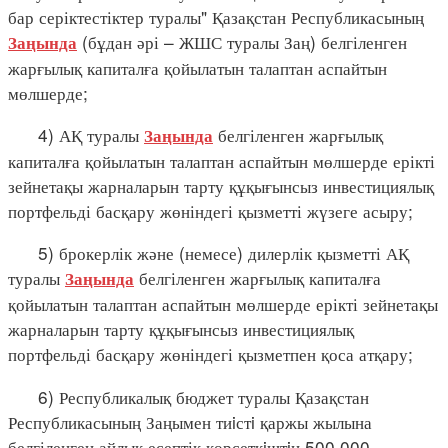
бар серіктестіктер туралы" Қазақстан Республикасының
(бұдан әрі – ЖШС туралы Заң) белгіленген
Заңында
жарғылық капиталға қойылатын талаптан аспайтын
мөлшерде;
4) АҚ туралы
белгіленген жарғылық
Заңында
капиталға қойылатын талаптан аспайтын мөлшерде ерікті
зейнетақы жарналарын тарту құқығынсыз инвестициялық
портфельді басқару жөніндегі қызметті жүзеге асыру;
5) брокерлік және (немесе) дилерлік қызметті АҚ
туралы
белгіленген жарғылық капиталға
Заңында
қойылатын талаптан аспайтын мөлшерде ерікті зейнетақы
жарналарын тарту құқығынсыз инвестициялық
портфельді басқару жөніндегі қызметпен қоса атқару;
6) Республикалық бюджет туралы Қазақстан
Республикасының Заңымен тиiстi қаржы жылына
белгіленген айлық есептік көрсеткiштiң 500 000