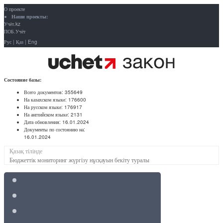
О проекте
Наши проекты:
Учёт.kz
ПОБ.Учёт
Рус
|
Қаз
|
Eng
Состояние базы:
Всего документов:
355649
На казахском языке:
176600
На русском языке:
176917
На английском языке:
2131
Дата обновления:
16.01.2024
Документы по состоянию на:
16.01.2024
Қазақ тілінде
Бюджеттік мониторинг жүргізу нұсқауын бекіту туралы