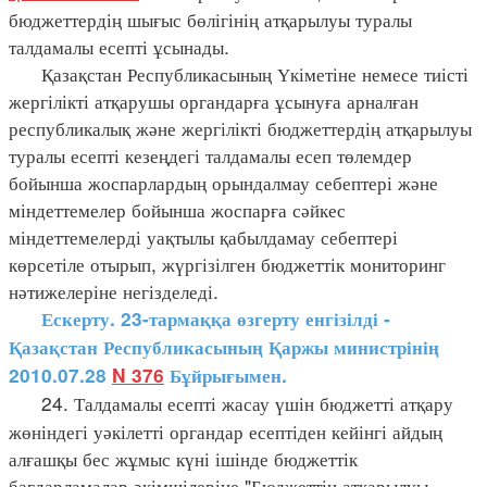
бюджеттердің шығыс бөлігінің атқарылуы туралы
талдамалы есепті ұсынады.
Қазақстан Республикасының Үкіметіне немесе тиісті
жергілікті атқарушы органдарға ұсынуға арналған
республикалық және жергілікті бюджеттердің атқарылуы
туралы есепті кезеңдегі талдамалы есеп төлемдер
бойынша жоспарлардың орындалмау себептері және
міндеттемелер бойынша жоспарға сәйкес
міндеттемелерді уақтылы қабылдамау себептері
көрсетіле отырып, жүргізілген бюджеттік мониторинг
нәтижелеріне негізделеді.
Ескерту. 23-тармаққа өзгерту енгізілді -
Қазақстан Республикасының Қаржы министрінің
2010.07.28
N 376
Бұйрығымен.
24. Талдамалы есепті жасау үшін бюджетті атқару
жөніндегі уәкілетті органдар есептіден кейінгі айдың
алғашқы бес жұмыс күні ішінде бюджеттік
бағдарламалар әкімшілеріне "Бюджеттің атқарылуы