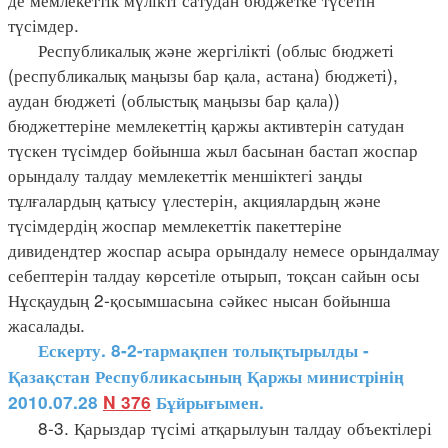
түсімдер.
Республикалық және жергілікті (облыс бюджеті
(республикалық маңызы бар қала, астана) бюджеті),
аудан бюджеті (облыстық маңызы бар қала))
бюджеттеріне мемлекеттің қаржы активтерін сатудан
түскен түсімдер бойынша жыл басынан бастап жоспар
орындалу талдау мемлекеттік меншіктегі заңды
тұлғалардың қатысу үлестерін, акциялардың және
түсімдердің жоспар мемлекеттік пакеттеріне
дивидендтер жоспар асыра орындалу немесе орындалмау
себептерін талдау көрсетіле отырып, тоқсан сайын осы
Нұсқаудың 2-қосымшасына сәйкес нысан бойынша
жасалады.
Ескерту. 8-2-тармақпен толықтырылды -
Қазақстан Республикасының Қаржы министрінің
2010.07.28
N 376
Бұйрығымен.
8-3. Қарыздар түсімі атқарылуын талдау объектілері