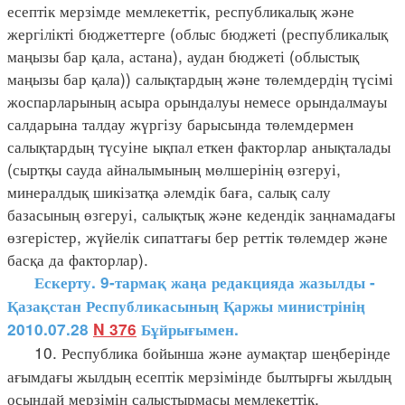
есептік мерзімде мемлекеттік, республикалық және
жергілікті бюджеттерге (облыс бюджеті (республикалық
маңызы бар қала, астана), аудан бюджеті (облыстық
маңызы бар қала)) салықтардың және төлемдердің түсімі
жоспарларының асыра орындалуы немесе орындалмауы
салдарына талдау жүргізу барысында төлемдермен
салықтардың түсуіне ықпал еткен факторлар анықталады
(сыртқы сауда айналымының мөлшерінің өзгеруі,
минералдық шикізатқа әлемдік баға, салық салу
базасының өзгеруі, салықтық және кедендік заңнамадағы
өзгерістер, жүйелік сипаттағы бер реттік төлемдер және
басқа да факторлар).
Ескерту. 9-тармақ жаңа редакцияда жазылды -
Қазақстан Республикасының Қаржы министрінің
2010.07.28
N 376
Бұйрығымен.
10. Республика бойынша және аумақтар шеңберінде
ағымдағы жылдың есептік мерзімінде былтырғы жылдың
осындай мерзімін салыстырмасы мемлекеттік,