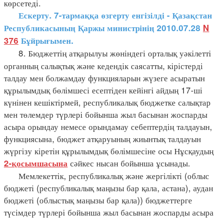
көрсетеді.
Ескерту. 7-тармаққа өзгерту енгізілді - Қазақстан
Республикасының Қаржы министрінің 2010.07.28
N
376
Бұйрығымен.
8. Бюджеттің атқарылуы жөніндегі орталық уәкілетті
органның салықтық және кедендік саясатты, кірістерді
талдау мен болжамдау функцияларын жүзеге асыратын
құрылымдық бөлімшесі есептіден кейінгі айдың 17-ші
күнінен кешіктірмей, республикалық бюджетке салықтар
мен төлемдер түрлері бойынша жыл басынан жоспарды
асыра орындау немесе орындамау себептердің талдауын,
функциясына, бюджет атқаруының жиынтық талдауын
жүргізу кіретін құрылымдық бөлімшесіне осы Нұсқаудың
сәйкес нысан бойынша ұсынады.
2-қосымшасына
Мемлекеттік, республикалық және жергілікті (облыс
бюджеті (республикалық маңызы бар қала, астана), аудан
бюджеті (облыстық маңызы бар қала)) бюджеттерге
түсімдер түрлері бойынша жыл басынан жоспарды асыра