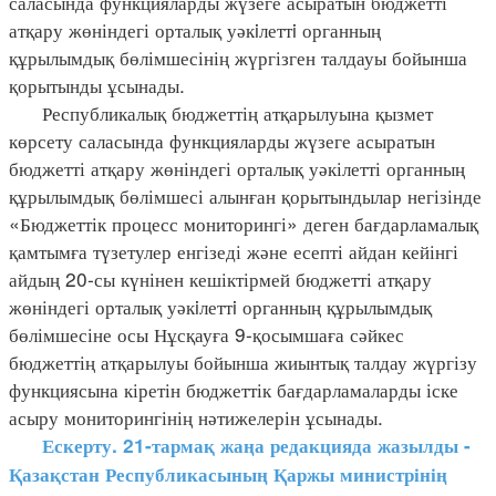
саласында функцияларды жүзеге асыратын бюджетті
атқару жөніндегі орталық уәкiлеттi органның
құрылымдық бөлімшесінің жүргізген талдауы бойынша
қорытынды ұсынады.
Республикалық бюджеттің атқарылуына қызмет
көрсету саласында функцияларды жүзеге асыратын
бюджетті атқару жөніндегі орталық уәкілетті органның
құрылымдық бөлімшесі алынған қорытындылар негізінде
«Бюджеттік процесс мониторингі» деген бағдарламалық
қамтымға түзетулер енгізеді және есепті айдан кейінгі
айдың 20-сы күнінен кешіктірмей бюджетті атқару
жөніндегі орталық уәкiлеттi органның құрылымдық
бөлімшесіне осы Нұсқауға 9-қосымшаға сәйкес
бюджеттің атқарылуы бойынша жиынтық талдау жүргізу
функциясына кіретін бюджеттік бағдарламаларды іске
асыру мониторингінің нәтижелерін ұсынады.
Ескерту. 21-тармақ жаңа редакцияда жазылды -
Қазақстан Республикасының Қаржы министрінің