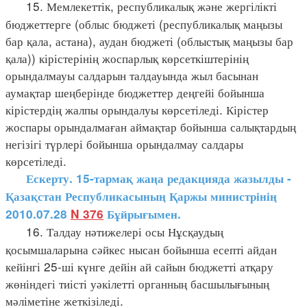
15. Мемлекеттік, республикалық және жергілікті
бюджеттерге (облыс бюджеті (республикалық маңызы
бар қала, астана), аудан бюджеті (облыстық маңызы бар
қала)) кірістерінің жоспарлық көрсеткіштерінің
орындалмауы салдарын талдауында жыл басынан
аумақтар шеңберінде бюджеттер деңгейі бойынша
кірістердің жалпы орындалуы көрсетіледі. Кірістер
жоспары орындалмаған аймақтар бойынша салықтардың
негізігі түрлері бойынша орындалмау салдары
көрсетіледі.
Ескерту. 15-тармақ жаңа редакцияда жазылды -
Қазақстан Республикасының Қаржы министрінің
2010.07.28
N 376
Бұйрығымен.
16. Талдау нәтижелері осы Нұсқаудың
қосымшаларына сәйкес нысан бойынша есепті айдан
кейінгі 25-ші күнге дейін ай сайын бюджетті атқару
жөніндегі тиісті уәкілетті органның басшылығының
мәліметіне жеткізіледі.