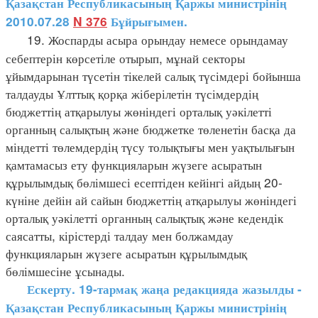
Қазақстан Республикасының Қаржы министрінің
2010.07.28
N 376
Бұйрығымен.
19. Жоспарды асыра орындау немесе орындамау
себептерін көрсетіле отырып, мұнай секторы
ұйымдарынан түсетін тікелей салық түсімдері бойынша
талдауды Ұлттық қорқа жіберілетін түсімдердің
бюджеттің атқарылуы жөніндегі орталық уәкілетті
органның салықтың және бюджетке төленетін басқа да
міндетті төлемдердің түсу толықтығы мен уақтылығын
қамтамасыз ету функцияларын жүзеге асыратын
құрылымдық бөлімшесі есептіден кейінгі айдың 20-
күніне дейін ай сайын бюджеттің атқарылуы жөніндегі
орталық уәкілетті органның салықтық және кедендік
саясатты, кірістерді талдау мен болжамдау
функцияларын жүзеге асыратын құрылымдық
бөлімшесіне ұсынады.
Ескерту. 19-тармақ жаңа редакцияда жазылды -
Қазақстан Республикасының Қаржы министрінің