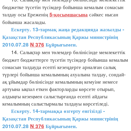
бюджетке түсетін түсімдер бойынша кемалым сомасын
талдау осы Ереженің
сәйкес нысан
5-қосымшасына
бойынша жасалады.
Ескерту. 13-тармақ жаңа редакцияда жазылды -
Қазақстан Республикасының Қаржы министрінің
2010.07.28
N 376
Бұйрығымен.
14. Салықтар мен төлемдер бөлінісінде мемлекеттік
бюджет бюджеттерге түсетін түсімдер бойынша кемалым
сомасын талдауда есепті кезеңдерге арналған салық
түрлері бойынша кемалымның ахуалына талдау, сондай-
ақ ұйымдар бөлінісінде кемалымның кемуіне немесе
артуына ықпал еткен факторларды көрсете отырып,
алдыңғы кезеңмен салыстырғанда есепті айдағы
кемалымның салыстырмалы талдауы көрсетіледі.
Ескерту. 14-тармаққа өзгерту енгізілді -
Қазақстан Республикасының Қаржы министрінің
2010.07.28
N 376
Бұйрығымен.