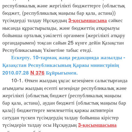
республикалық және жергілікті бюджеттерге (облыстық
бюджет, (республикалық маңызы бар қала, астана))
түсімдерді талдау Нұсқаудың
сәйкес
3-қосымшасына
нысанда құрастырылады, және бюджеттің атқарылуы
бойынша орталық уәкілетті органмен (жергілікті атқару
органдарымен) тоқсан сайын 25 күнге дейін Қазақстан
Республикасының Үкіметіне табыс етеді.
Ескерту. 10-тармақ жаңа редакцияда жазылды -
Қазақстан Республикасының Қаржы министрінің
2010.07.28
N 376
Бұйрығымен.
10-1. Өткен жылдың ұқсас кезеңімен салыстырғанда
ағымдағы жылдың есепті кезеңінде республикалық және
жергілікті (облыстық бюджет (республикалық маңызы
бар қала, астана), аудан бюджеті (облыстық маңызы бар
қала)) бюджеттерге мемлекеттің қаржы активтерін
сатудан түскен түсімдердің талдау бойынша кірістер
түсімдерін талдау осы Нұсқаудың
3-қосымшасына