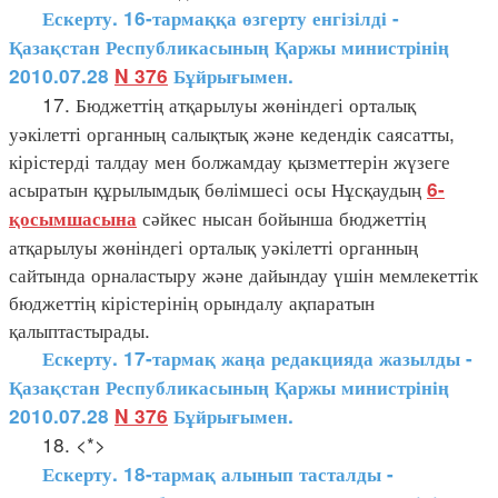
Ескерту. 16-тармаққа өзгерту енгізілді -
Қазақстан Республикасының Қаржы министрінің
2010.07.28
N 376
Бұйрығымен.
17. Бюджеттің атқарылуы жөніндегі орталық
уәкілетті органның салықтық және кедендік саясатты,
кірістерді талдау мен болжамдау қызметтерін жүзеге
асыратын құрылымдық бөлімшесі осы Нұсқаудың
6-
сәйкес нысан бойынша бюджеттің
қосымшасына
атқарылуы жөніндегі орталық уәкілетті органның
сайтында орналастыру және дайындау үшін мемлекеттік
бюджеттің кірістерінің орындалу ақпаратын
қалыптастырады.
Ескерту. 17-тармақ жаңа редакцияда жазылды -
Қазақстан Республикасының Қаржы министрінің
2010.07.28
N 376
Бұйрығымен.
18. <*>
Ескерту. 18-тармақ алынып тасталды -