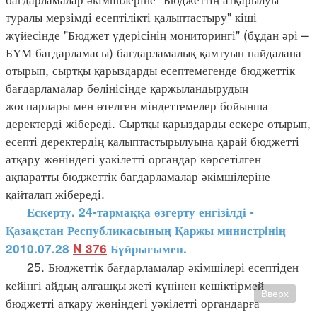
туралы мерзімді есептілікті қалыптастыру" кіші
жүйесінде "Бюджет үдерісінің мониторингі" (бұдан әрі –
БҮМ бағдарламасы) бағдарламалық қамтуын пайдалана
отырып, сыртқы қарыздарды есептемегенде бюджеттік
бағдарламалар бөлінісінде қаржыландырудың
жоспарлары мен өтелген міндеттемелер бойынша
деректерді жібереді. Сыртқы қарыздарды ескере отырып,
есепті деректердің қалыптастырылуына қарай бюджетті
атқару жөніндегі уәкілетті органдар көрсетілген
ақпаратты бюджеттік бағдарламалар әкімшілеріне
қайталап жібереді.
Ескерту. 24-тармаққа өзгерту енгізілді -
Қазақстан Республикасының Қаржы министрінің
2010.07.28
N 376
Бұйрығымен.
25. Бюджеттік бағдарламалар әкімшілері есептіден
кейінгі айдың алғашқы жеті күнінен кешіктірмей
Вверх
бюджетті атқару жөніндегі уәкілетті органдарға