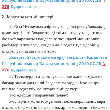
Республикасының Қаржы министрінің 2010.07.28
N
376
Бұйрығымен.
2. Мақсаты мен міндеттері
2. Осы Нұсқаудың әзірлену мақсаты республикалық
және жергілікті бюджеттерді тиімді атқару мақсатында
бюджет қаражатын пайдалану жөніндегі мониторинг
рәсімдерін жүйелеу, сондай-ақ бюджет түсімдерінің
атқарылуын қадағалап отыру.
Ескерту. 2-тармаққа өзгерту енгізілді - Қазақстан
Республикасының Қаржы министрінің 2010.07.28
N
376
Бұйрығымен.
3. Түсімдердің атқарылуы кезінде және бюджеттік
бағдарламаларды (кіші бағдарламаларды) іске асыру
кезінде бюджеттік мониторинг міндеттері:
түсімдердің атқарылуын талдау;
жоспарлық және іс жүзіндегі көлемдерді салыстыра
отырып, бюджеттік бағдарламалар әкімшілерінің бюджет