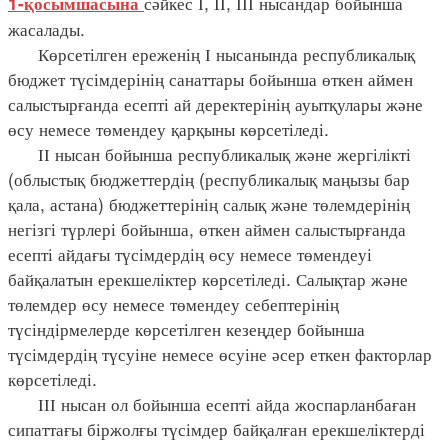
сәйкес І, ІІ, ІІІ нысандар бойынша
1-қосымшасына
жасалады.
Көрсетілген ереженің І нысанында республикалық
бюджет түсімдерінің санаттары бойынша өткен аймен
салыстырғанда есепті ай деректерінің ауытқулары және
өсу немесе төмендеу қарқыны көрсетіледі.
ІІ нысан бойынша республикалық және жергілікті
(облыстық бюджеттердің (республикалық маңызы бар
қала, астана) бюджеттерінің салық және төлемдерінің
негізгі түрлері бойынша, өткен аймен салыстырғанда
есепті айдағы түсімдердің өсу немесе төмендеуі
байқалатын ерекшеліктер көрсетіледі. Салықтар және
төлемдер өсу немесе төмендеу себептерінің
түсіндірмелерде көрсетілген кезеңдер бойынша
түсімдердің түсуіне немесе өсуіне әсер еткен факторлар
көрсетіледі.
ІІІ нысан ол бойынша есепті айда жоспарланбаған
сипаттағы біржолғы түсімдер байқалған ерекшеліктерді