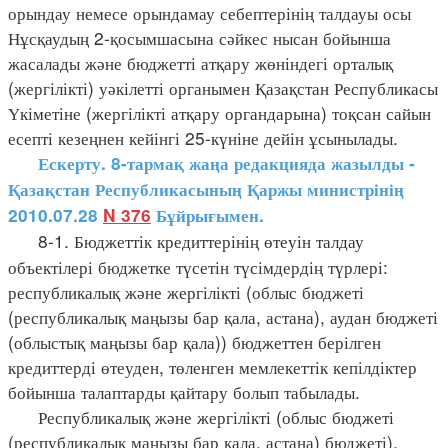
орындау немесе орындамау себептерінің талдауы осы
Нұсқаудың 2-қосымшасына сәйкес нысан бойынша
жасалады және бюджетті атқару жөніндегі орталық
(жергілікті) уәкілетті органымен Қазақстан Республикасы
Үкіметіне (жергілікті атқару органдарына) тоқсан сайын
есепті кезеңнен кейінгі 25-күніне дейін ұсынылады.
Ескерту. 8-тармақ жаңа редакцияда жазылды -
Қазақстан Республикасының Қаржы министрінің
2010.07.28
N 376
Бұйрығымен.
8-1. Бюджеттік кредиттерінің өтеуін талдау
объектілері бюджетке түсетін түсімдердің түрлері:
республикалық және жергілікті (облыс бюджеті
(республикалық маңызы бар қала, астана), аудан бюджеті
(облыстық маңызы бар қала)) бюджеттен берілген
кредиттерді өтеуден, төленген мемлекеттік кепілдіктер
бойынша талаптарды қайтару болып табылады.
Республикалық және жергілікті (облыс бюджеті
(республикалық маңызы бар қала, астана) бюджеті),