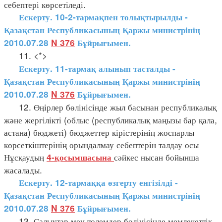
себептері көрсетіледі.
Ескерту. 10-2-тармақпен толықтырылды -
Қазақстан Республикасының Қаржы министрінің
2010.07.28
N 376
Бұйрығымен.
11. <*>
Ескерту. 11-тармақ алынып тасталды -
Қазақстан Республикасының Қаржы министрінің
2010.07.28
N 376
Бұйрығымен.
12. Өңірлер бөлінісінде жыл басынан республикалық
және жергілікті (облыс (республикалық маңызы бар қала,
астана) бюджеті) бюджеттер кірістерінің жоспарлы
көрсеткіштерінің орындалмау себептерін талдау осы
Нұсқаудың
сәйкес нысан бойынша
4-қосымшасына
жасалады.
Ескерту. 12-тармаққа өзгерту енгізілді -
Қазақстан Республикасының Қаржы министрінің
2010.07.28
N 376
Бұйрығымен.
13. Салықтар мен төлемдер бөлінісінде мемлекеттік