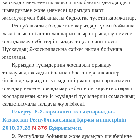
қарыздар мемлекеттік эмиссиялық бағалы қағаздардың
шығаруымен және (немесе) қарыздар шарт
жасасулармен байланысты бюджетке түсетін қаражаттар.
Республикалық бюджетіне қарыздар түсімі бойынша
жыл басынан бастап жоспарын асыра орындалу немесе
орындалмау себептерін талдау тоқсан сайын осы
Нұсқаудың 2-қосымшасына сәйкес нысан бойынша
жасалады.
Қарыздар түсімдерінің жоспарын орындау
талдауында жылдың басынан бастап ерекшеліктер
бөлігінде қарыздар түсімдерінің жоспарын артығымен
орындау немесе орындамау себептерін көрсете отырып
жоспарланған және іс жүзіндегі түсімдердің сомасының
салыстырмалы талдауы жүргізіледі.
Ескерту. 8-3-тармақпен толықтырылды -
Қазақстан Республикасының Қаржы министрінің
2010.07.28
N 376
Бұйрығымен.
9. Республика бойынша және аумақтар шеңберінде