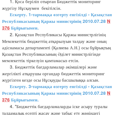
1. Қоса беріліп отырған Бюджеттік мониторинг
жүргізу Нұсқаумен бекітілсін.
Ескерту. 1-тармаққа өзгерту енгізілді - Қазақстан
Республикасының Қаржы министрінің 2010.07.28
N
376
Бұйрығымен.
2. Қазақстан Республикасы Қаржы министрлігінің
Мемлекеттік бюджеттің атқарылуын талдау және оның
әдіснамасы департаменті (Қалиева А.Н.) осы бұйрықтың
Қазақстан Республикасының Әділет министрлігінде
мемлекеттік тіркелуін қамтамасыз етсін.
3. Бюджеттік бағдарламалар әкімшілері және
жергілікті атқарушы органдар бюджеттік мониторинг
жүргізген кезде осы Нұсқауды басшылыққа алсын.
Ескерту. 3-тармаққа өзгерту енгізілді - Қазақстан
Республикасының Қаржы министрінің 2010.07.28
N
376
Бұйрығымен.
4. "Бюджеттік бағдарламаларды іске асыру туралы
талдамалық есепті жасау және табыс ету жөніндегі