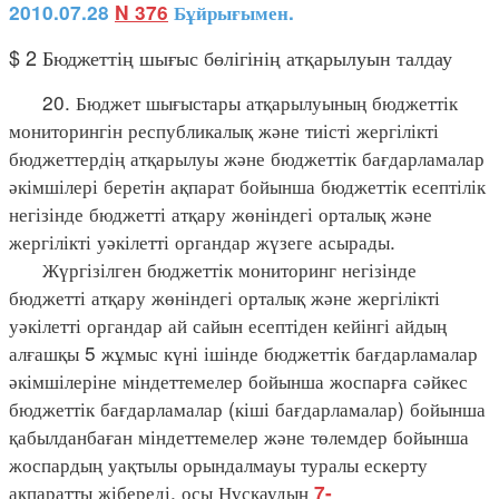
2010.07.28
N 376
Бұйрығымен.
$ 2 Бюджеттің шығыс бөлігінің атқарылуын талдау
20. Бюджет шығыстары атқарылуының бюджеттік
мониторингін республикалық және тиісті жергілікті
бюджеттердің атқарылуы және бюджеттік бағдарламалар
әкімшілері беретін ақпарат бойынша бюджеттік есептілік
негізінде бюджетті атқару жөніндегі орталық және
жергілікті уәкілетті органдар жүзеге асырады.
Жүргізілген бюджеттік мониторинг негізінде
бюджетті атқару жөніндегі орталық және жергілікті
уәкілетті органдар ай сайын есептіден кейінгі айдың
алғашқы 5 жұмыс күні ішінде бюджеттік бағдарламалар
әкімшілеріне міндеттемелер бойынша жоспарға сәйкес
бюджеттік бағдарламалар (кіші бағдарламалар) бойынша
қабылданбаған міндеттемелер және төлемдер бойынша
жоспардың уақтылы орындалмауы туралы ескерту
ақпаратты жібереді, осы Нұсқаудың
7-