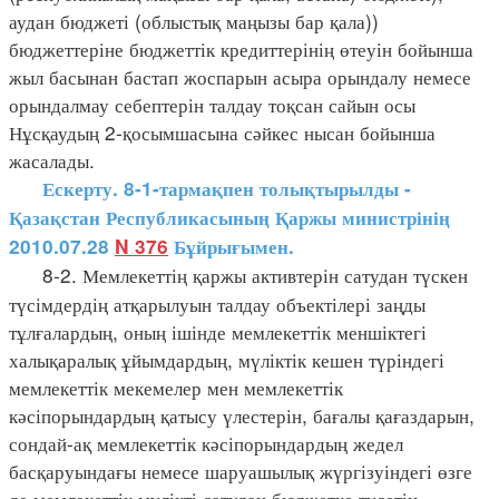
аудан бюджеті (облыстық маңызы бар қала))
бюджеттеріне бюджеттік кредиттерінің өтеуін бойынша
жыл басынан бастап жоспарын асыра орындалу немесе
орындалмау себептерін талдау тоқсан сайын осы
Нұсқаудың 2-қосымшасына сәйкес нысан бойынша
жасалады.
Ескерту. 8-1-тармақпен толықтырылды -
Қазақстан Республикасының Қаржы министрінің
2010.07.28
N 376
Бұйрығымен.
8-2. Мемлекеттің қаржы активтерін сатудан түскен
түсімдердің атқарылуын талдау объектілері заңды
тұлғалардың, оның ішінде мемлекеттік меншіктегі
халықаралық ұйымдардың, мүліктік кешен түріндегі
мемлекеттік мекемелер мен мемлекеттік
кәсіпорындардың қатысу үлестерін, бағалы қағаздарын,
сондай-ақ мемлекеттік кәсіпорындардың жедел
басқаруындағы немесе шаруашылық жүргізуіндегі өзге
де мемлекеттік мүлікті сатудан бюджетке түсетін