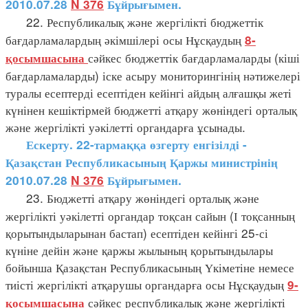
2010.07.28
N 376
Бұйрығымен.
22. Республикалық және жергілікті бюджеттік
бағдарламалардың әкімшілері осы Нұсқаудың
8-
сәйкес бюджеттік бағдарламаларды (кіші
қосымшасына
бағдарламаларды) іске асыру мониторингінің нәтижелері
туралы есептерді есептіден кейінгі айдың алғашқы жеті
күнінен кешіктірмей бюджетті атқару жөніндегі орталық
және жергілікті уәкілетті органдарға ұсынады.
Ескерту. 22-тармаққа өзгерту енгізілді -
Қазақстан Республикасының Қаржы министрінің
2010.07.28
N 376
Бұйрығымен.
23. Бюджетті атқару жөніндегі орталық және
жергілікті уәкілетті органдар тоқсан сайын (І тоқсанның
қорытындыларынан бастап) есептіден кейінгі 25-сі
күніне дейін және қаржы жылының қорытындылары
бойынша Қазақстан Республикасының Үкіметіне немесе
тиісті жергілікті атқарушы органдарға осы Нұсқаудың
9-
сәйкес республикалық және жергілікті
қосымшасына