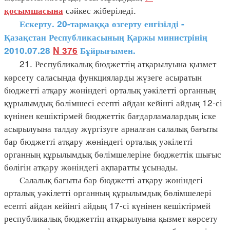
сәйкес жіберіледі.
қосымшасына
Ескерту. 20-тармаққа өзгерту енгізілді -
Қазақстан Республикасының Қаржы министрінің
2010.07.28
N 376
Бұйрығымен.
21. Республикалық бюджеттің атқарылуына қызмет
көрсету саласында функцияларды жүзеге асыратын
бюджетті атқару жөніндегі орталық уәкілетті органның
құрылымдық бөлімшесі есепті айдан кейінгі айдың 12-сі
күнінен кешіктірмей бюджеттік бағдарламалардың іске
асырылуына талдау жүргізуге арналған салалық бағыты
бар бюджетті атқару жөніндегі орталық уәкілетті
органның құрылымдық бөлімшелеріне бюджеттік шығыс
бөлігін атқару жөніндегі ақпаратты ұсынады.
Салалық бағыты бар бюджетті атқару жөніндегі
орталық уәкілетті органның құрылымдық бөлімшелері
есепті айдан кейінгі айдың 17-сі күнінен кешіктірмей
республикалық бюджеттің атқарылуына қызмет көрсету