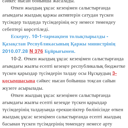
сәйкес нысан бойынша жасалады.
Өткен жылдың ұқсас кезеңімен салыстырғанда
ағымдағы жылдың қаржы активтерін сатудан түскен
түсімдер талдауда түсімдерінің өсу немесе төмендеу
себептері көрсетіледі.
Ескерту. 10-1-тармақпен толықтырылды -
Қазақстан Республикасының Қаржы министрінің
2010.07.28
N 376
Бұйрығымен.
10-2. Өткен жылдың ұқсас кезеңімен салыстырғанда
ағымдағы жылғы есепті кезеңге республикалық бюджетке
түскен қарыздар түсімдерін талдау осы Нұсқаудың
3-
сәйкес нысан бойынша тоқсан сайын
қосымшасына
жүзеге асырылады.
Өткен жылдың ұқсас кезеңімен салыстырғанда
ағымдағы жылғы есепті кезеңде түскен қарыздар
түсімдерінің талдауында ерекшеліктер бөлінісінде өткен
жылдың ұқсас кезеңімен салыстырғанда есепті жылдың
басынан түскен түсімдерінің төмендеу немесе арту