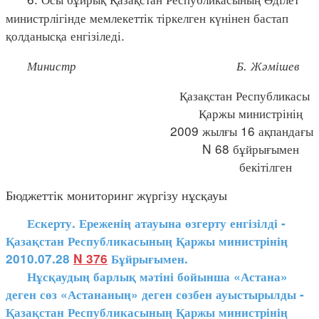
министрлігінде мемлекеттік тіркелген күнінен бастап
қолданысқа енгізіледі.
Министр Б. Жәмішев
Қазақстан Республикасы
Қаржы министрінің
2009 жылғы 16 ақпандағы
N 68 бұйрығымен
бекітілген
Бюджеттік мониторинг жүргізу нұсқауы
Ескерту. Ереженің атауына өзгерту енгізілді -
Қазақстан Республикасының Қаржы министрінің
2010.07.28
N 376
Бұйрығымен.
Нұсқаудың барлық мәтіні бойынша «Астана»
деген сөз «Астананың» деген сөзбен ауыстырылды -
Қазақстан Республикасының Қаржы министрінің