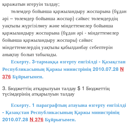
қаражатын игеруін талдау;
төлемдер бойынша қаржыландыру жоспарына (бұдан
әрі – төлемдер бойынша жоспар) сәйкес төлемдердің
уақтылы жүргізілмеу және міндеттемелер бойынша
қаржыландыру жоспарына (бұдан әрі - міндеттемелер
бойынша қаржыландыру жоспары) сәйкес
міндеттемелердің уақтылы қабылданбау себептерін
анықтау болып табылады.
Ескерту. 3-тармаққа өзгерту енгізілді - Қазақстан
Республикасының Қаржы министрінің 2010.07.28
N
376
Бұйрығымен.
3. Бюджеттің атқарылуын талдау $ 1 Бюджеттің
түсімдерінің атқарылуын талдау
Ескерту. 1 параграфтың атауына өзгерту енгізілді
- Қазақстан Республикасының Қаржы министрінің
2010.07.28
N 376
Бұйрығымен.