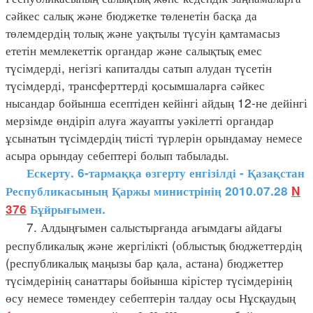
сәйкес салық және бюджетке төленетін басқа да
төлемдердің толық және уақтылы түсуін қамтамасыз
ететін мемлекеттік органдар және салықтық емес
түсімдерді, негізгі капиталды сатып алудан түсетін
түсімдерді, трансферттерді қосымшаларға сәйкес
нысандар бойынша есептіден кейінгі айдың 12-не дейінгі
мерзімде өндіріп алуға жауапты уәкілетті органдар
ұсынатын түсімдердің тиісті түрлерін орындамау немесе
асыра орындау себептері болып табылады.
Ескерту. 6-тармаққа өзгерту енгізілді - Қазақстан
Республикасының Қаржы министрінің 2010.07.28
N
376
Бұйрығымен.
7. Алдыңғымен салыстырғанда ағымдағы айдағы
республикалық және жергілікті (облыстық бюджеттердің
(республикалық маңызы бар қала, астана) бюджеттер
түсімдерінің санаттары бойынша кірістер түсімдерінің
өсу немесе төмендеу себептерін талдау осы Нұсқаудың