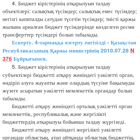
4. Бюджет кірістерінің атқарылуын талдау
объектілері: салықтық түсімдер; салықтық емес түсімдер;
негізгі капиталды сатудан түсетін түсімдер; тиісті қаржы
жылына арналған бюджет түсімдерінде көзделген ресми
трансферттер түсімдері болып табылады.
Ескерту. 4-тармаққа өзгерту енгізілді - Қазақстан
Республикасының Қаржы министрінің 2010.07.28
N
376
Бұйрығымен.
5. Бюджет кірістерінің атқарылуын талдау
субъектілері бюджетті атқару жөніндегі уәкілетті орган,
өндіріп алуға жауапты және олардың түсуіне бақылауды
жүзеге асыратын уәкілетті мемлекеттік органдар болып
табылады.
Бюджетті атқару жөніндегі орталық уәкілетті орган
мемлекеттік, республикалық және жергілікті
бюджеттердің атқарылуы бойынша талдау жүргізеді.
Бюджетті атқару жөніндегі жергілікті уәкілетті
органдар облыстың, атап айтқанда облыстық бюджеттің,