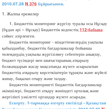
2010.07.28
N 376
Бұйрығымен.
1. Жалпы ережелер
1. Бюджеттік мониторинг жүргізу туралы осы Нұсқау
(бұдан әрі – Нұсқау) Бюджеттік кодекстің
112-бабына
сәйкес әзірленген.
Бюджеттік мониторинг - міндеттемелердің уақтылы
қабылданбау, бюджеттік бағдарламалар бойынша
төлемдердің уақтылы жүргізілмеу себептерін анықтау,
бюджет түсімдері мен шығыстарының атқарылу
болжамдарын жасау мақсатында жүзеге асырылатын
бюджеттің атқарылу көрсеткіштерін тұрақты және жүйелі
жинау, бақылап отыру және талдау.
Бюджеттік мониторингті бюджеттік бағдарламалар
әкімшілері, бюджетті атқару жөніндегі орталық және
жергілікті уәкілетті органдар жүзеге асырады.
Ескерту. 1-тармаққа өзгерту енгізілді - Қазақстан