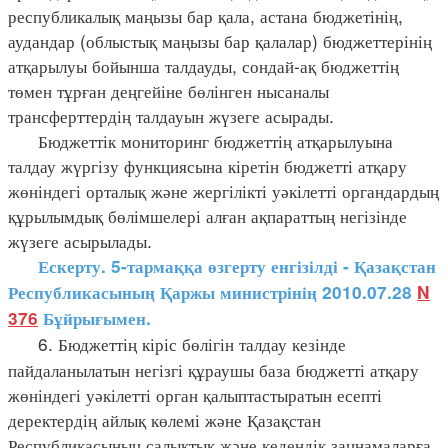
республикалық маңызы бар қала, астана бюджетінің,
аудандар (облыстық маңызы бар қалалар) бюджеттерінің
атқарылуы бойынша талдауды, сондай-ақ бюджеттің
төмен тұрған деңгейіне бөлінген нысаналы
трансферттердің талдауын жүзеге асырады.
Бюджеттік мониторинг бюджеттің атқарылуына
талдау жүргізу функциясына кіретін бюджетті атқару
жөніндегі орталық және жергілікті уәкілетті органдардың
құрылымдық бөлімшелері алған ақпараттың негізінде
жүзеге асырылады.
Ескерту. 5-тармаққа өзгерту енгізілді - Қазақстан
Республикасының Қаржы министрінің 2010.07.28
N
376
Бұйрығымен.
6. Бюджеттің кіріс бөлігін талдау кезінде
пайдаланылатын негізгі құраушы база бюджетті атқару
жөніндегі уәкілетті орган қалыптастыратын есепті
деректердің айлық көлемі және Қазақстан
Республикасының салықтық және кедендік заңнамаларға