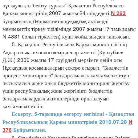
нұсқаулықты бекіту туралы" Қазақстан Республикасы
Қаржы министрінің 2007 жылғы 24 шілдедегі
N 263
бұйрығының (Нормативтік құқықтық актілерді
мемлекеттік тіркеу тізілімінде 2007 жылғы 17 тамыздағы
N 4881 болып тіркелген) күші жойылды деп танылсын.
5. Қазақстан Республикасы Қаржы министрлігінің
Ақпараттық технологиялар департаменті (Күнтубаев
Д.Ж.) 2009 жылғы 17 сәуірдегі мерзімге дейін осы
Нұсқаудың қосымшаларын ескере отырып, "Бюджеттік
процесс мониторингі" бағдарламалық қамтамасыз етуін
пысықтасын және оның бюджеттік мониторинг жүргізу
үшін республикалық және жергілікті бюджеттік
бағдарламалардың әкімшілерінде орнатылуын
қамтамасыз етсін.
Ескерту. 5-тармаққа өзгерту енгізілді - Қазақстан
Республикасының Қаржы министрінің 2010.07.28
N
376
Бұйрығымен.
6. Осы бұйрық Қазақстан Республикасының Әділет