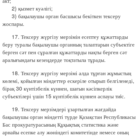
акт;
2) қызмет куәлігі;
3) бақылаушы орган басшысы бекіткен тексеру
жоспары.
17. Тексеру жүргізу мерзімін есептеу құжаттарды
беру туралы бақылаушы органның талаптарын субъектіге
берген сәт пен сұралған құжаттарды нақты берген сәт
аралығындағы кезеңдерде тоқтатыла тұрады.
18. Тексеру жүргізу мерзімі алда тұрған жұмыстың
көлемі, қойылған міндеттер ескеріле отырып белгіленеді,
бірақ 30 күнтізбелік күннен, шағын кәсіпкерлік
субъектілері үшін 15 күнтізбелік күннен аспауы тиiс.
19. Тексеру мерзімдері ұзартылған жағдайда
бақылаушы орган міндетті түрде Қазақстан Республикасы
Бас прокуратурасының Құқықтық статистика және
арнайы есепке алу жөніндегі комитетінде немесе оның