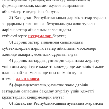
фармацевтикалық қызмет жүзеге асырылатын
объектілерге кедергісіз баруға;
2) Қазақстан Республикасының дәрілік заттар туралы
заңдарының талаптарын бұзушылықты жою туралы
дәрілік заттар айналымы саласындағы
субъектілерге
беруге;
нұсқамалар
3) дәрілік заттар айналымы саласындағы
субъектілерден дәрілік заттар айналымы мәселелері
жөнінде ақпарат, есептілік сұратып алуға;
4) дәрілік заттардың үлгілерін сараптама жүргізу
үшін оны жүргізуге қажетті көлемдерде жеткілікті және
одан аспайтын мөлшерде осы өнімнің құнын
өтемей
;
алып қоюға
5) фармацевтикалық қызметке және дәрілік
заттардың сапасына бақылау жүргізу үшін қажетті
құжаттардың көшірмелерін алуға;
6) Қазақстан Республикасының аумағына жарамсыз
болған, жалған, жарамдылық мерзімі өткен және