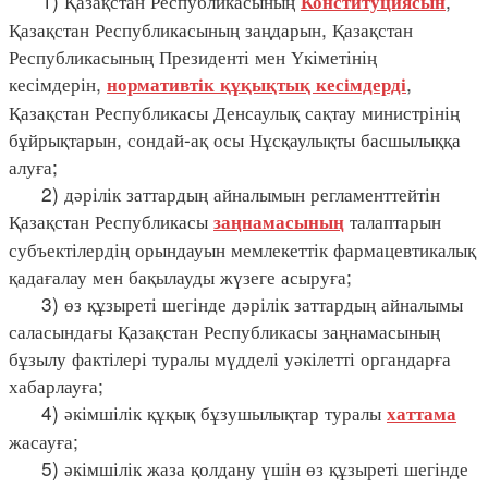
1) Қазақстан Республикасының
,
Конституциясын
Қазақстан Республикасының заңдарын, Қазақстан
Республикасының Президенті мен Үкіметінің
кесімдерін,
,
нормативтік құқықтық кесімдерді
Қазақстан Республикасы Денсаулық сақтау министрінің
бұйрықтарын, сондай-ақ осы Нұсқаулықты басшылыққа
алуға;
2) дәрілік заттардың айналымын регламенттейтін
Қазақстан Республикасы
талаптарын
заңнамасының
субъектілердің орындауын мемлекеттік фармацевтикалық
қадағалау мен бақылауды жүзеге асыруға;
3) өз құзыреті шегінде дәрілік заттардың айналымы
саласындағы Қазақстан Республикасы заңнамасының
бұзылу фактілері туралы мүдделі уәкілетті органдарға
хабарлауға;
4) әкімшілік құқық бұзушылықтар туралы
хаттама
жасауға;
5) әкімшілік жаза қолдану үшін өз құзыреті шегінде