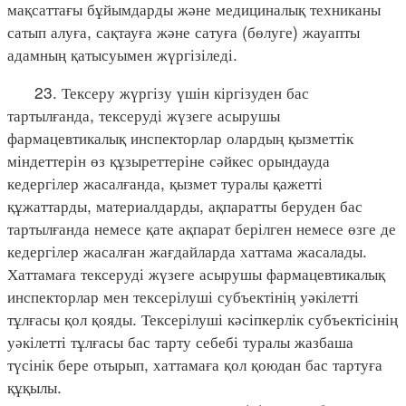
мақсаттағы бұйымдарды және медициналық техниканы
сатып алуға, сақтауға және сатуға (бөлуге) жауапты
адамның қатысуымен жүргізіледі.
23. Тексеру жүргізу үшін кіргізуден бас
тартылғанда, тексеруді жүзеге асырушы
фармацевтикалық инспекторлар олардың қызметтік
міндеттерін өз құзыреттеріне сәйкес орындауда
кедергілер жасалғанда, қызмет туралы қажетті
құжаттарды, материалдарды, ақпаратты беруден бас
тартылғанда немесе қате ақпарат берілген немесе өзге де
кедергілер жасалған жағдайларда хаттама жасалады.
Хаттамаға тексеруді жүзеге асырушы фармацевтикалық
инспекторлар мен тексерілуші субъектінің уәкілетті
тұлғасы қол қояды. Тексерілуші кәсіпкерлік субъектісінің
уәкілетті тұлғасы бас тарту себебі туралы жазбаша
түсінік бере отырып, хаттамаға қол қоюдан бас тартуға
құқылы.