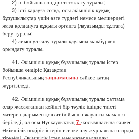
2) іс бойынша өндірісті тоқтату туралы;
3) істі қарауға сотқа, осы әкімшілік құқық
бұзушылықтар үшін өзге түрдегі немесе мөлшердегі
жаза қолдануға құқылы органға (лауазымды тұлғаға)
беру туралы;
4) айыппұл салу туралы қаулыны мәжбүрлеп
орындату туралы.
41. Әкімшілік құқық бұзушылық туралы істер
бойынша өндіріс Қазақстан
Республикасының
сәйкес қатаң
заңнамасына
жүргізіледі.
42. Әкімшілік құқық бұзушылық туралы хаттама
олар жасалғаннан кейінгі бір тәулік ішінде тиісті
материалдарымен қолхат бойынша жауапты маманға
беріледі, ол осы Нұсқаулықтың
-қосымшасына сәйкес
7
Әкімшілік өндіріс істерін есепке алу журналына оларды
тіркейді. Әкімшілік істер мен материалдарды