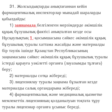
31. Жолсыздықтарды анықтағаннан кейін
фармацевтикалық инспекторлар мынадай шараларды
қабылдайды:
1)
белгіленген мерзімдерде әкімшілік
заңнамада
құқық бұзушылық фактісі анықталған кезде осы
Нұсқаулықтың
-қосымшасына сәйкес әкімшілік құқық
1
бұзушылық туралы хаттама жасайды және материалды
бір тәулік ішінде Қазақстан Республикасының
заңнамасына сәйкес әкімшілік құқық бұзушылық туралы
істерді қарауға уәкілетті органға (лауазымды тұлғаға)
беру;
2) материалды сотқа жібереді;
3) лицензиялау туралы заңнама бұзылған кезде
материалды салық органдарына жібереді;
4) фармацевтикалық және медициналық қызметке
мемлекеттік лицензияның қолданылуын тоқтата тұру
туралы лицензиар органға ұсыныс береді.