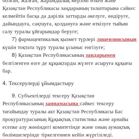
Қазақстан Республикасы заңдарының талаптарына сәйкес
келмейтін басқа да дәрілік заттарды әкелуге, өндіруге,
дайындауға, сақтауға, қолдануға және өткізуге тыйым
салу туралы ұйғарымдар беруге;
7) фармацевтикалық қызмет түрлері
лицензиясының
күшін тоқтата тұру туралы ұсыныс енгізуге;
8) Қазақстан Республикасының
заңдарымен
белгіленген өзге де құқықтарды жүзеге асыруға құқығы
бар.
4. Тексерулерді ұйымдастыру
9. Субъектілерді тексеру Қазақстан
Республикасының
сәйкес тексеру
заңнамасына
тағайындау туралы акт Қазақстан Республикасы Бас
прокуратурасының Құқықтық статистика және арнайы
есепке алу жөніндегі комитетінде және оның аумақтық
бөлімшелерінде тіркелгеннен кейін жүргізіледі.