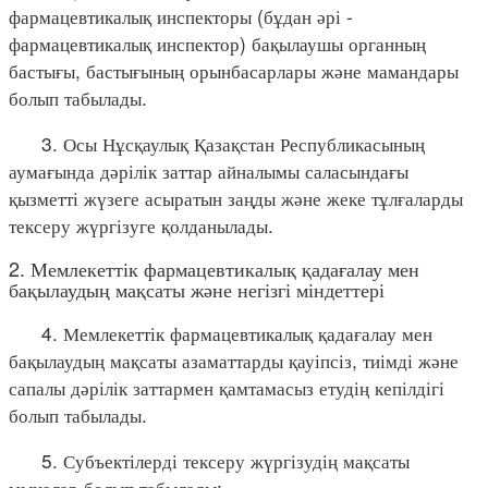
фармацевтикалық инспекторы (бұдан әрі -
фармацевтикалық инспектор) бақылаушы органның
бастығы, бастығының орынбасарлары және мамандары
болып табылады.
3. Осы Нұсқаулық Қазақстан Республикасының
аумағында дәрілік заттар айналымы саласындағы
қызметті жүзеге асыратын заңды және жеке тұлғаларды
тексеру жүргізуге қолданылады.
2. Мемлекеттік фармацевтикалық қадағалау мен
бақылаудың мақсаты және негізгі міндеттері
4. Мемлекеттік фармацевтикалық қадағалау мен
бақылаудың мақсаты азаматтарды қауіпсіз, тиімді және
сапалы дәрілік заттармен қамтамасыз етудің кепілдігі
болып табылады.
5. Субъектілерді тексеру жүргізудің мақсаты
мыналар болып табылады: