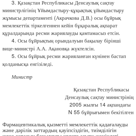
3. Қазақстан Республикасы Денсаулық сақтау
министрлігінің Ұйымдастыру-құқықтық ұйымдастыру
жұмысы департаменті (Акрачкова Д.В.) осы бұйрық
мемлекеттік тіркелгеннен кейін бұқаралық ақпарат
құралдарында ресми жариялауды қамтамасыз етсін.
4. Осы бұйрықтың орындалуын бақылау бірінші
вице-министрі А.А. Ақановқа жүктелсін.
5. Осы бұйрық ресми жарияланған күнінен бастап
қолданысқа енгізіледі.
Министр
Қазақстан Республикасы
Денсаулық сақтау министрінің
2005 жылғы 14 ақпандағы
N 55 бұйрығымен бекітілген
Фармацевтикалық қызметті мемлекеттік қадағалауды
және дәрілік заттардың қауіпсіздігін, тиімділігін
және сапасын бақылауды жүзеге асыру жөніндегі