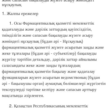
нұсқаулық
1. Жалпы ережелер
1. Осы Фармацевтикалық қызметті мемлекеттік
қадағалауды және дәрілік заттардың қауіпсіздігін,
тиімділігін және сапасын бақылауды жүзеге асыру
жөніндегі нұсқаулық (бұдан әрі - Нұсқаулық)
фармацевтикалық қызметті жүзеге асыратын заңды және
жеке тұлғалары (бұдан әрі - субъектілер) бақылауды
жүргізу тәртібін детальдау, дәрілік заттар айналымы
саласындағы жеке және заңды тұлғалардың
фармацевтикалық қызметін бақылау және қадағалау
функцияларын жүзеге асыратын ведомствоның (бұдан
әрі - бақылаушы орган) аумақтық бөлімшелері жүргізетін
тексерулерді тәртіпке келтіру және сапасын арттыру
мақсатында әзірленген.
2. Қазақстан Республикасының мемлекеттік