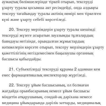
аумақтық бөлімшелерінде тіркей отырып, тексеруді
ұзарту туралы қосымша акт ресімдейді, онда алдыңғы
тексеру тағайындау туралы актінің нөмірі мен тіркелген
күні және ұзарту себебі көрсетіледі.
20. Тексеру мерзімдерін ұзарту туралы шешімді
тексеруді жүзеге асыратын лауазымды тұлғалардың
баяндауы негізінде, орындалған жұмыстардың
нәтижелерін көрсете отырып, тексеру мерзімдерін ұзарту
қажеттілігінің негіздемесімен бақылаушы органның
басшысы қабылдайды.
21. Субъектілерді тексеруді құрамы 2 адамнан кем
емес фармацевтикалық инспекторлар жүргізеді.
22. Тексеру ұйым басшысының, ол болмаған
жағдайда орынбасарының немесе ұйым басшысы
міндетін атқарушының, сондай-ақ дәріхана немесе
медицина ұйымдарында дәрілік заттарды, медициналық