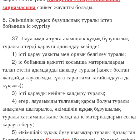
сәйкес жауапты болады.
заңнамасына
8. Әкімшілік құқық бұзушылық туралы істер
бойынша іс жүргізу
37. Лауазымды тұлға әкімшілік құқық бұзушылық
туралы істерді қарауға дайындау кезінде:
1) істі қарау уақыты мен орнын белгілеу туралы;
2) іс бойынша қажетті қосымша материалдарды
талап ететін адамдарды шақыру туралы (қажет болған
жағдайда лауазымды тұлға сараптама тағайындауға да
құқылы);
3) істі қарауды кейінге қалдыру туралы;
4) егер, лауазымды тұлғаның қарсы болуы туралы
анықтама шығарылса, әкімшілік құқық бұзушылық
туралы хаттаманы және басқа да іс материалдарын сотқа
қарауға беру;
5) Әкімшілік құқық бұзушылықтар туралы Қазақстан
Республикасының
(бұдан әрі - Кодекс) сәйкес
Кодексіне