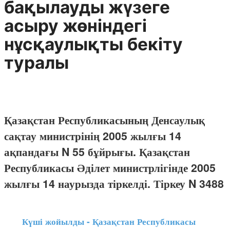
бақылауды жүзеге
асыру жөніндегі
нұсқаулықты бекіту
туралы
Қазақстан Республикасының Денсаулық
сақтау министрінің 2005 жылғы 14
ақпандағы N 55 бұйрығы. Қазақстан
Республикасы Әділет министрлігінде 2005
жылғы 14 наурызда тіркелді. Тіркеу N 3488
Күші жойылды - Қазақстан Республикасы