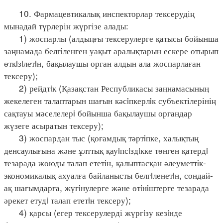
10. Фармацевтикалық инспекторлар тексерудің
мынадай түрлерін жүргізе алады:
1) жоспарлы (алдыңғы тексерулерге қатысы бойынша
заңнамада белгiленген уақыт аралықтарын ескере отырып
өткiзiлетiн, бақылаушы орган алдын ала жоспарлаған
тексеру);
2) рейдтiк (Қазақстан Республикасы заңнамасының
жекелеген талаптарын шағын кәсiпкерлiк субъектілерінің
сақтауы мәселелерi бойынша бақылаушы органдар
жүзеге асыратын тексеру);
3) жоспардан тыс (қоғамдық тәртiпке, халықтың
денсаулығына және ұлттық қауiпсiздiкке төнген қатердi
тезарада жоюды талап ететiн, қалыптасқан әлеуметтiк-
экономикалық ахуалға байланысты белгiленетiн, сондай-
ақ шағымдарға, жүгiнулерге және өтiнiштерге тезарада
әрекет етудi талап ететiн тексеру);
4) қарсы (егер тексерулерді жүргiзу кезiнде