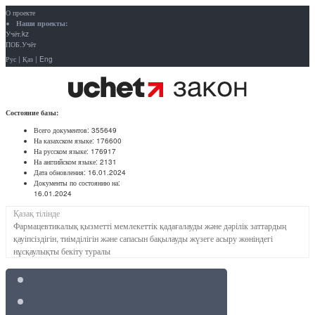
О проекте
Наши проекты:
Учёт.kz
ПОБ.Учёт
Рус
|
Қаз
|
Eng
Состояние базы:
Всего документов:
355649
На казахском языке:
176600
На русском языке:
176917
На английском языке:
2131
Дата обновления:
16.01.2024
Документы по состоянию на:
16.01.2024
Қазақ тілінде
Фармацевтикалық қызметті мемлекеттік қадағалауды және дәрілік заттардың
қауіпсіздігін, тиімділігін және сапасын бақылауды жүзеге асыру жөніндегі
нұсқаулықты бекіту туралы