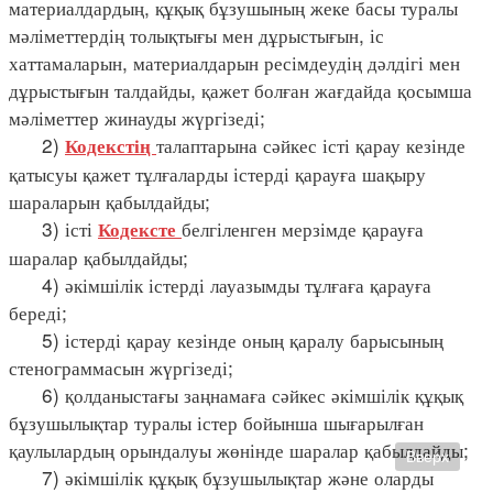
материалдардың, құқық бұзушының жеке басы туралы
мәліметтердің толықтығы мен дұрыстығын, іс
хаттамаларын, материалдарын ресімдеудің дәлдігі мен
дұрыстығын талдайды, қажет болған жағдайда қосымша
мәліметтер жинауды жүргізеді;
2)
талаптарына сәйкес істі қарау кезінде
Кодекстің
қатысуы қажет тұлғаларды істерді қарауға шақыру
шараларын қабылдайды;
3) істі
белгіленген мерзімде қарауға
Кодексте
шаралар қабылдайды;
4) әкімшілік істерді лауазымды тұлғаға қарауға
береді;
5) істерді қарау кезінде оның қаралу барысының
стенограммасын жүргізеді;
6) қолданыстағы заңнамаға сәйкес әкімшілік құқық
бұзушылықтар туралы істер бойынша шығарылған
қаулылардың орындалуы жөнінде шаралар қабылдайды;
Вверх
7) әкімшілік құқық бұзушылықтар және оларды