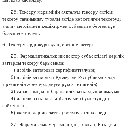
25. Тексеру мерзімінің аяқталуы тексеру актісін
тексеру тағайындау туралы актіде көрсетілген тексеруді
аяқтау мерзімінен кешіктірмей субъектіге берген күн
болып есептеледі.
6. Тексерулерді жүргізудің ерекшеліктері
26. Фармацевтикалық инспектор субъектідегі дәрілік
заттарды тексеру барысында:
1) дәрілік заттардың сертификатталуын;
2) дәрілік заттардың Қазақстан Республикасында
тіркелгенін және қолдануға рұқсат етілгенін;
3) сапасының міні бар дәрілік заттардың болмауын;
4) дәрілік заттарды таңбалау мен буып-түюдің
сәйкестігін;
5) жалған дәрілік заттың болмауын тексереді.
27. Жарамдылық мерзімі асқан, жалған, Қазақстан