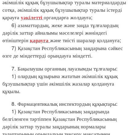
әкімшілік құқық бұзушылықтар туралы материалдарды
сотқа, әкімшілік құқық бұзушылықтар туралы істерді
қарауға
органдарға жолдауға;
уәкілетті
6) азаматтардың, жеке және заңда тұлғалардың
дәрілік заттар айналымы мәселелері жөніндегі
өтініштерін
және тиісті шаралар қолдануға;
қарауға
7) Қазақстан Республикасының заңдарына сәйкес
өзге де міндеттерді орындауға міндетті.
7. Бақылаушы органның лауазымды тұлғалары:
1) олардың құзырына жататын әкімшілік құқық
бұзушылықтар үшін әкімшілік жазалар қолдануға
құқылы.
8. Фармацевтикалық инспектордың құқықтары:
1) Қазақстан Республикасының заңдарында
белгіленген тәртіппен Қазақстан Республикасының
дәрілік заттар туралы заңдарының нормалары
талаптарының орындалуын тексеру мақсатымен,