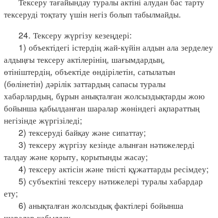
Тексеру тағайындау туралы актіні алудан бас тарту
тексеруді тоқтату үшін негіз болып табылмайды.
24. Тексеру жүргізу кезеңдері:
1) объектідегі істердің жай-күйін алдын ала зерделеу
алдыңғы тексеру актілерінің, шағымдардың,
өтініштердің, объектіде өндірілетін, сатылатын
(бөлінетін) дәрілік заттардың сапасы туралы
хабарлардың, бұрын анықталған жолсыздықтарды жою
бойынша қабылданған шаралар жөніндегі ақпараттың
негізінде жүргізіледі;
2) тексеруді байқау және сипаттау;
3) тексеру жүргізу кезінде алынған нәтижелерді
талдау және қорыту, қорытынды жасау;
4) тексеру актісін және тиісті құжаттарды ресімдеу;
5) субъектіні тексеру нәтижелері туралы хабардар
ету;
6) анықталған жолсыздық фактілері бойынша
шаралар қабылдау.