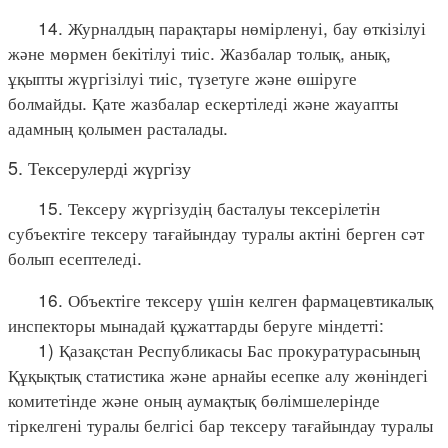
14. Журналдың парақтары нөмірленуі, бау өткізілуі
және мөрмен бекітілуі тиіс. Жазбалар толық, анық,
ұқыпты жүргізілуі тиіс, түзетуге және өшіруге
болмайды. Қате жазбалар ескертіледі және жауапты
адамның қолымен расталады.
5. Тексерулерді жүргізу
15. Тексеру жүргізудің басталуы тексерілетін
субъектіге тексеру тағайындау туралы актіні берген сәт
болып есептеледі.
16. Объектіге тексеру үшін келген фармацевтикалық
инспекторы мынадай құжаттарды беруге міндетті:
1) Қазақстан Республикасы Бас прокуратурасының
Құқықтық статистика және арнайы есепке алу жөніндегі
комитетінде және оның аумақтық бөлімшелерінде
тіркелгені туралы белгісі бар тексеру тағайындау туралы