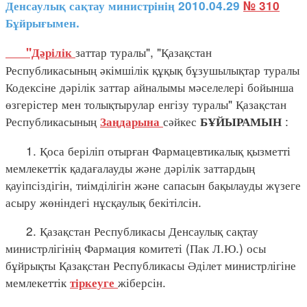
Денсаулық сақтау министрінің 2010.04.29
№ 310
Бұйрығымен.
заттар туралы", "Қазақстан
"Дәрілік
Республикасының әкімшілік құқық бұзушылықтар туралы
Кодексіне дәрілік заттар айналымы мәселелері бойынша
өзгерістер мен толықтырулар енгізу туралы" Қазақстан
Республикасының
сәйкес
:
Заңдарына
БҰЙЫРАМЫН
1. Қоса беріліп отырған Фармацевтикалық қызметті
мемлекеттік қадағалауды және дәрілік заттардың
қауіпсіздігін, тиімділігін және сапасын бақылауды жүзеге
асыру жөніндегі нұсқаулық бекітілсін.
2. Қазақстан Республикасы Денсаулық сақтау
министрлігінің Фармация комитеті (Пак Л.Ю.) осы
бұйрықты Қазақстан Республикасы Әділет министрлігіне
мемлекеттік
жіберсін.
тіркеуге