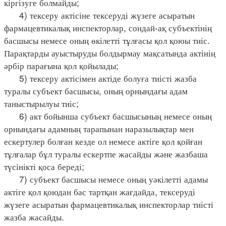
кіргізуге болмайды;
4) тексеру актісіне тексеруді жүзеге асыратын
фармацевтикалық инспекторлар, сондай-ақ субъектінің
басшысы немесе оның өкілетті тұлғасы қол қоюы тиіс.
Парақтарды ауыстыруды болдырмау мақсатында актінің
әрбір парағына қол қойылады;
5) тексеру актісімен актіде болуға тиісті жазба
туралы субъект басшысы, оның орнындағы адам
таныстырылуы тиіс;
6) акт бойынша субъект басшысының немесе оның
орнындағы адамның тарапынан наразылықтар мен
ескертулер болған кезде ол немесе актіге қол қойған
тұлғалар бұл туралы ескертпе жасайды және жазбаша
түсінікті қоса береді;
7) субъект басшысы немесе оның уәкілетті адамы
актіге қол қоюдан бас тартқан жағдайда, тексеруді
жүзеге асыратын фармацевтикалық инспекторлар тиісті
жазба жасайды.