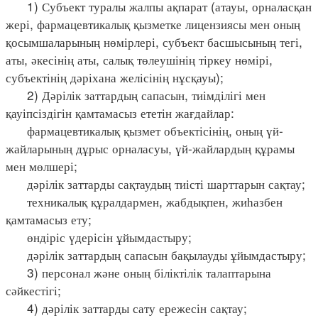
1) Субъект туралы жалпы ақпарат (атауы, орналасқан
жері, фармацевтикалық қызметке лицензиясы мен оның
қосымшаларының нөмірлері, субъект басшысының тегі,
аты, әкесінің аты, салық төлеушінің тіркеу нөмірі,
субъектінің дәріхана желісінің нұсқауы);
2) Дәрілік заттардың сапасын, тиімділігі мен
қауіпсіздігін қамтамасыз ететін жағдайлар:
фармацевтикалық қызмет объектісінің, оның үй-
жайларының дұрыс орналасуы, үй-жайлардың құрамы
мен мөлшері;
дәрілік заттарды сақтаудың тиісті шарттарын сақтау;
техникалық құралдармен, жабдықпен, жиһазбен
қамтамасыз ету;
өндіріс үдерісін ұйымдастыру;
дәрілік заттардың сапасын бақылауды ұйымдастыру;
3) персонал және оның біліктілік талаптарына
сәйкестігі;
4) дәрілік заттарды сату ережесін сақтау;