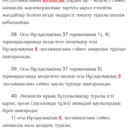
әкімшілік жауапкершілікке тартуға ықпал етпейтін
жағдайлар болған кезде өндірісті тоқтату туралы шешім
қабылдайды.
38. Осы Нұсқаулықтың 37-тармағының 1), 4)
тармақшаларында көзделген шешімдер осы
Нұсқаулықтың
-қосымшасына сәйкес анықтама түрінде
4
шығарылады.
39. Осы Нұсқаулықтың 37-тармағының 5)
тармақшасында көзделген шешім осы Нұсқаулықтың
5
-қосымшасына сәйкес қаулы түрінде шығарылады.
40. Әкімшілік құқық бұзушылықтар туралы істі
қарап, орган (лауазымды тұлға) мынадай қаулылардың
бірін шығарады:
1) осы Нұсқаулықтың
-қосымшасына сәйкес
6
әкімшілік жаза қолдану туралы;