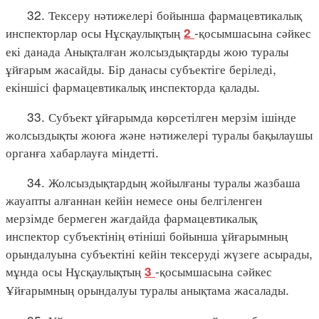
32. Тексеру нәтижелері бойынша фармацевтикалық
инспекторлар осы Нұсқаулықтың
-қосымшасына сәйкес
2
екі данада Анықталған жолсыздықтарды жою туралы
ұйғарым жасайды. Бір данасы субъектіге беріледі,
екіншісі фармацевтикалық инспекторда қалады.
33. Субъект ұйғарымда көрсетілген мерзім ішінде
жолсыздықты жоюға және нәтижелері туралы бақылаушы
органға хабарлауға міндетті.
34. Жолсыздықтардың жойылғаны туралы жазбаша
жауапты алғаннан кейін немесе оны белгіленген
мерзімде бермеген жағдайда фармацевтикалық
инспектор субъектінің өтініші бойынша ұйғарымның
орындалуына субъектіні кейін тексеруді жүзеге асырады,
мұнда осы Нұсқаулықтың
-қосымшасына сәйкес
3
Ұйғарымның орындалуы туралы анықтама жасалады.