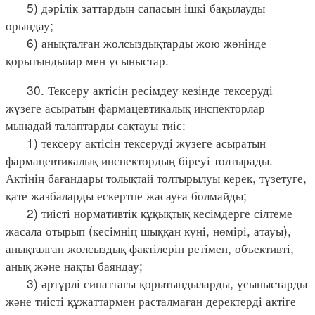
5) дәрілік заттардың сапасын ішкі бақылауды
орындау;
6) анықталған жолсыздықтарды жою жөнінде
қорытындылар мен ұсыныстар.
30. Тексеру актісін ресімдеу кезінде тексеруді
жүзеге асыратын фармацевтикалық инспекторлар
мынадай талаптарды сақтауы тиіс:
1) тексеру актісін тексеруді жүзеге асыратын
фармацевтикалық инспектордың біреуі толтырады.
Актінің бағандары толықтай толтырылуы керек, түзетуге,
қате жазбаларды ескертпе жасауға болмайды;
2) тиісті нормативтік құқықтық кесімдерге сілтеме
жасала отырып (кесімнің шыққан күні, нөмірі, атауы),
анықталған жолсыздық фактілерін ретімен, объективті,
анық және нақты баяндау;
3) әртүрлі сипаттағы қорытындыларды, ұсыныстарды
және тиісті құжаттармен расталмаған деректерді актіге