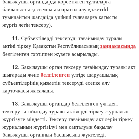
бақылаушы органдарда көрсетілген тұлғаларға
байланысты қосымша ақпаратты алу қажеттiгi
туындайтын жағдайда үшiншi тұлғаларға қатысты
жүргiзiлетiн тексеру).
11. Субъектілерді тексеруді тағайындау туралы
актіні тіркеу Қазақстан Республикасының
заңнамасында
белгіленген тәртіппен жүзеге асырылады.
12. Бақылаушы орган тексеру тағайындау туралы акт
шығарады және
үлгіде шаруашылық
белгіленген
субъектілерінің қызметін тексеруді есепке алу
карточкасы жасалады.
13. Бақылаушы органдар белгіленген үлгідегі
тексеру тағайындау туралы актілерді тіркеу журналын
жүргізуге міндетті. Тексеру тағайындау актілерін тіркеу
журналының жүргізілуі мен сақталуын бақылау
бақылаушы органның басшысына жүктеледі.