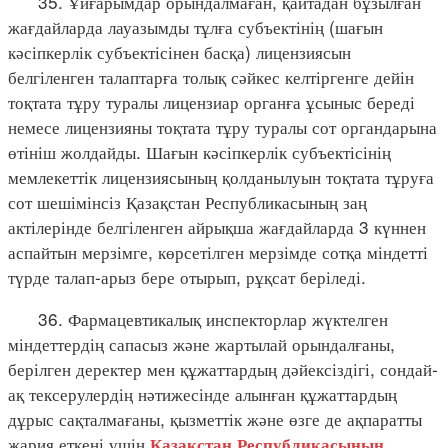
35. Ұйғарымдар орындалмаған, қайтадан бұзылған
жағдайларда лауазымды тұлға субъектінің (шағын
кәсіпкерлік субъектісінен басқа) лицензиясын
белгіленген талаптарға толық сәйкес келтіргенге дейін
тоқтата тұру туралы лицензиар органға ұсыныс береді
немесе лицензияны тоқтата тұру туралы сот органдарына
өтініш жолдайды. Шағын кәсіпкерлік субъектісінің
мемлекеттік лицензиясының қолданылуын тоқтата тұруға
сот шешімінсіз Қазақстан Республикасының заң
актілерінде белгіленген айрықша жағдайларда 3 күннен
аспайтын мерзімге, көрсетілген мерзімде сотқа міндетті
түрде талап-арыз бере отырып, рұқсат беріледі.
36. Фармацевтикалық инспекторлар жүктелген
міндеттердің сапасыз және жартылай орындалғаны,
берілген деректер мен құжаттардың дәйексіздігі, сондай-
ақ тексерулердің нәтижесінде алынған құжаттардың
дұрыс сақталмағаны, қызметтік және өзге де ақпаратты
жария еткені үшін
Қазақстан Республикасының