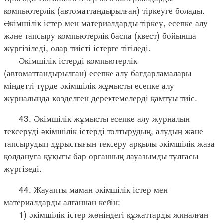
компьютерлік (автоматтандырылған) тіркеуге болады.
Әкімшілік істер мен материалдарды тіркеу, есепке алу
және тапсыру компьютерлік баспа (квест) бойынша
жүргізіледі, олар тиісті істерге тігіледі.
Әкімшілік істерді компьютерлік
(автоматтандырылған) есепке алу бағдарламалары
міндетті түрде әкімшілік жұмысты есепке алу
журналында көзделген деректемелерді қамтуы тиіс.
43. Әкімшілік жұмысты есепке алу журналын
тексеруді әкімшілік істерді толтырудың, алудың және
тапсырудың дұрыстығын тексеру арқылы әкімшілік жаза
қолдануға құқығы бар органның лауазымды тұлғасы
жүргізеді.
44. Жауапты маман әкімшілік істер мен
материалдарды алғаннан кейін:
1) әкімшілік істер жөніндегі құжаттарды жиналған