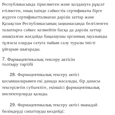
Республикасында тіркелмеген және қолдануға рұқсат
етілмеген, оның ішінде сәйкестік сертификаты бірге
жүрген сертификатталмаған дәрілік заттар және
Қазақстан Республикасының заңнамасында белгіленген
талаптарға сәйкес келмейтін басқа да дәрілік заттар
анықталған жағдайда бақылаушы органның лауазымды
тұлғасы оларды сатуға тыйым салу туралы тиісті
ұйғарым шығарады.
7. Фармацевтикалық тексеру актісін
толтыру тәртібі
28. Фармацевтикалық тексеру актісі
қосымшаларымен екі данада жасалады, бір данасы
тексерілетін субъектіге, екіншісі фармацевтикалық
инспекторларда қалады.
29. Фармацевтикалық тексеру актісі мынадай
бөлімдерді сипаттауды көздейді: