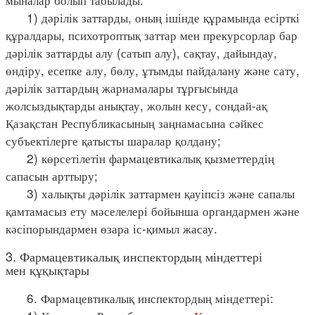
1) дәрілік заттарды, оның ішінде құрамында есірткі
құралдары, психотроптық заттар мен прекурсорлар бар
дәрілік заттарды алу (сатып алу), сақтау, дайындау,
өндіру, есепке алу, бөлу, ұтымды пайдалану және сату,
дәрілік заттардың жарнамалары тұрғысында
жолсыздықтарды анықтау, жолын кесу, сондай-ақ
Қазақстан Республикасының заңнамасына сәйкес
субъектілерге қатысты шаралар қолдану;
2) көрсетілетін фармацевтикалық қызметтердің
сапасын арттыру;
3) халықты дәрілік заттармен қауіпсіз және сапалы
қамтамасыз ету мәселелері бойынша органдармен және
кәсіпорындармен өзара іс-қимыл жасау.
3. Фармацевтикалық инспектордың міндеттері
мен құқықтары
6. Фармацевтикалық инспектордың міндеттері: