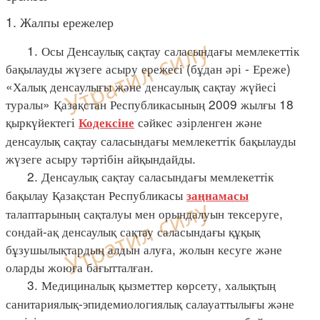
1. Жалпы ережелер
1. Осы Денсаулық сақтау саласындағы мемлекеттік
бақылауды жүзеге асыру ережесі (бұдан әрі - Ереже)
«Халық денсаулығы және денсаулық сақтау жүйесі
туралы» Қазақстан Республикасының 2009 жылғы 18
қыркүйектегі
сәйкес әзірленген және
Кодексіне
денсаулық сақтау саласындағы мемлекеттік бақылауды
жүзеге асыру тәртібін айқындайды.
2. Денсаулық сақтау саласындағы мемлекеттік
бақылау Қазақстан Республикасы
заңнамасы
талаптарының сақталуы мен орындалуын тексеруге,
сондай-ақ денсаулық сақтау саласындағы құқық
бұзушылықтардың алдын алуға, жолын кесуге және
оларды жоюға бағытталған.
3. Медициналық қызметтер көрсету, халықтың
санитариялық-эпидемиологиялық салауаттылығы және