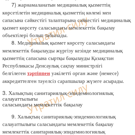
7) жарнамаланатын медициналық қызметтің
көрсетілетін медициналық қызметтің көлемі мен
сапасына сәйкестігі талаптарына сәйкестігі медициналық
қызмет көрсету саласындағы мемлекеттік бақылау
объектілері болып табылады.
8. Медициналық қызмет көрсету саласындағы
мемлекеттік бақылауды жүргізу кезінде медициналық
қызметтің сапасына сыртқы бақылауды Қазақстан
Республикасы Денсаулық сақтау министрлігі
белгілеген
уәкілетті орган және (немесе)
тәртіппен
аккредиттелген тәуелсіз сарапшылар жүзеге асырады.
3. Халықтың санитариялық-эпидемиологиялық
салауаттылығы
саласындағы мемлекеттік бақылау
9. Халықтың санитариялық-эпидемиологиялық
салауаттылығы саласындағы мемлекеттік бақылау
мемлекеттік санитариялық-эпидемиологиялық