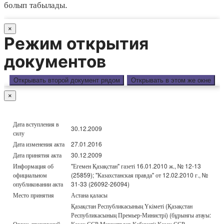
болып табылады.
×
Режим открытия
документов
Открывать второй документ рядом
Открывать в этом же окне
×
Дата вступления в
30.12.2009
силу
Дата изменения акта
27.01.2016
Дата принятия акта
30.12.2009
Информация об
"Егемен Қазақстан" газеті 16.01.2010 ж., № 12-13
официальном
(25859); "Казахстанская правда" от 12.02.2010 г., №
опубликовании акта
31-33 (26092-26094)
Место принятия
Астана қаласы
Қазақстан Республикасының Үкіметі (Қазақстан
Республикасының Премьер-Министрі) (бұрынғы атауы:
Орган, принявший
Қазақ ССР Министрлер Кабинеті; Қазақ ССР