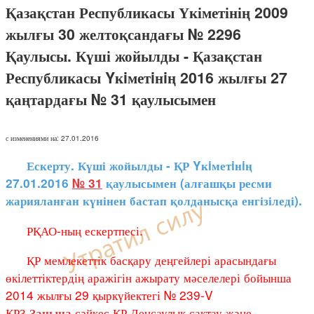
Қазақстан Республикасы Үкіметінің 2009
жылғы 30 желтоқсандағы № 2296
Қаулысы. Күші жойылды - Қазақстан
Республикасы Yкiметiнiң 2016 жылғы 27
қаңтардағы № 31 қаулысымен
с изменениями на: 27.01.2016
Ескерту. Күші жойылды - ҚР Yкiметiнiң
27.01.2016
№ 31
қаулысымен (алғашқы ресми
жарияланған күнінен бастап қолданысқа енгізіледі).
РҚАО-ның ескертпесі.
ҚР мемлекеттік басқару деңгейлері арасындағы
өкілеттіктердің аражігін ажырату мәселелері бойынша
2014 жылғы 29 қыркүйектегі № 239-V
ҚРЗ
сәйкес ҚР Денсаулық сақтау және
Заңына