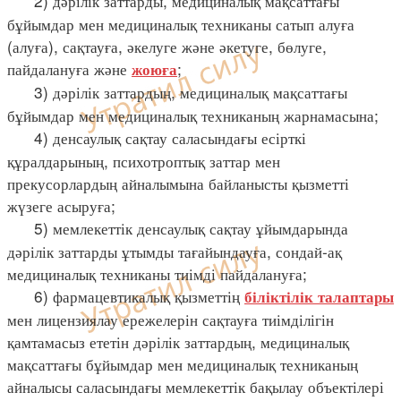
2) дәрілік заттарды, медициналық мақсаттағы
бұйымдар мен медициналық техниканы сатып алуға
(алуға), сақтауға, әкелуге және әкетуге, бөлуге,
пайдалануға және
;
жоюға
3) дәрілік заттардың, медициналық мақсаттағы
бұйымдар мен медициналық техниканың жарнамасына;
4) денсаулық сақтау саласындағы есірткі
құралдарының, психотроптық заттар мен
прекусорлардың айналымына байланысты қызметті
жүзеге асыруға;
5) мемлекеттік денсаулық сақтау ұйымдарында
дәрілік заттарды ұтымды тағайындауға, сондай-ақ
медициналық техниканы тиімді пайдалануға;
6) фармацевтикалық қызметтің
біліктілік талаптары
мен лицензиялау ережелерін сақтауға тиімділігін
қамтамасыз ететін дәрілік заттардың, медициналық
мақсаттағы бұйымдар мен медициналық техниканың
айналысы саласындағы мемлекеттік бақылау объектілері