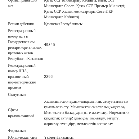
акт
Министрлер Советі; Қазақ ССР Премьер-Министрі;
Қазақ ССР Халық комиссарлары Советі; ҚР
Министрлер Кабинеті)
Регион действия
Қазақстан Республикасы
Регистрационный
номер акта в
Государственном
49845
реестре нормативных
правовых актов
Республики Казахстан
Регистрационный
номер НПА,
присвоенный
2296
нормотворческим
органом
Статус акта
Халықтың санитарлық-эпидемиялық салауаттылығын
қамтамасыз ету. Мемлекеттік санитарлық қадағалау
Сфера
Мемлекеттік басқарудың өзге мәселелері Нормативтік
правоотношений
құқықтық актілер: дайындау, қабылдау, өзгерту,
жариялау, түсіндіру, мемлекеттік есепке алу
Форма акта
Юридическая сила
Үкіметтің қаулысы