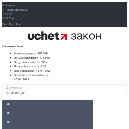
О проекте
Наши проекты:
Учёт.kz
ПОБ.Учёт
Рус
|
Қаз
|
Eng
Состояние базы:
Всего документов:
355649
На казахском языке:
176600
На русском языке:
176917
На английском языке:
2131
Дата обновления:
16.01.2024
Документы по состоянию на:
16.01.2024
Документы
Қазақ тілінде