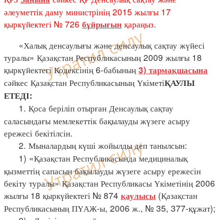
әлеуметтік даму министрінің 2015 жылғы 17
қыркүйектегі № 726
қараңыз.
бұйрығын
«Халық денсаулығы және денсаулық сақтау жүйесі
туралы» Қазақстан Республикасының 2009 жылғы 18
қыркүйектегі Кодексінің 6-бабының
3) тармақшасына
сәйкес Қазақстан Республикасының Үкіметі
ҚАУЛЫ
ЕТЕДІ:
1. Қоса беріліп отырған Денсаулық сақтау
саласындағы мемлекеттік бақылауды жүзеге асыру
ережесі бекітілсін.
2. Мыналардың күші жойылды деп танылсын:
1) «Қазақстан Республикасында медициналық
қызметтің сапасын бақылауды жүзеге асыру ережесін
бекіту туралы» Қазақстан Республикасы Үкіметінің 2006
жылғы 18 қыркүйектегі № 874
(Қазақстан
қаулысы
Республикасының ПҮАЖ-ы, 2006 ж., № 35, 377-құжат);