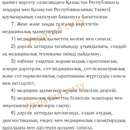
қызмет корсету саласындағы Қазақстан Республикасы
заңдары мен Қазақстан Республикасының Үкімет}
қаулыларының сақталуын бақылауға бағытталған.
7. Жеке және заңды тұлғалар көрсететін
медициналық қызметтердің:
1) медициналық қызметтің көлемі мен сапасы;
2) дәрілік заттарды тағайындау ұтымдылығы, сондай-
ақ медициналық техниканы тиімді пайдалану;
3) еңбекке уақытша жарамсыздық сараптамасын,
әскери-дәрігерлік, сот-медициналық, сот-психиатриялық
және сот-наркологиялық сараптаманы жүргізудің сапасы
мен негізділігі;
4) медицина қызметкерлерінің біліктілік деңгейі;
5) медициналық қызметтің біліктілік талаптары мен
лицензиялау ережелерін сақтау;
6) дәрілік заттарды қоспағанда, алдын алудың,
диагностиканың, емдеу мен медициналық сауықтырудың
құралдары мен әдістерін қолдану сапасы;