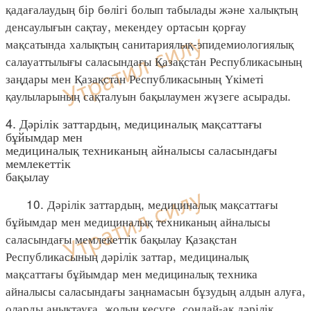
қадағалаудың бір бөлігі болып табылады және халықтың
денсаулығын сақтау, мекендеу ортасын қорғау
мақсатында халықтың санитариялық-эпидемиологиялық
салауаттылығы саласындағы Қазақстан Республикасының
заңдары мен Қазақстан Республикасының Үкіметі
қаулыларының сақталуын бақылаумен жүзеге асырады.
4. Дәрілік заттардың, медициналық мақсаттағы
бұйымдар мен
медициналық техниканың айналысы саласындағы
мемлекеттік
бақылау
10. Дәрілік заттардың, медициналық мақсаттағы
бұйымдар мен медициналық техниканың айналысы
саласындағы мемлекеттік бақылау Қазақстан
Республикасының дәрілік заттар, медициналық
мақсаттағы бұйымдар мен медициналық техника
айналысы саласындағы заңнамасын бұзудың алдын алуға,
оларды анықтауға, жолын кесуге, сондай-ақ дәрілік