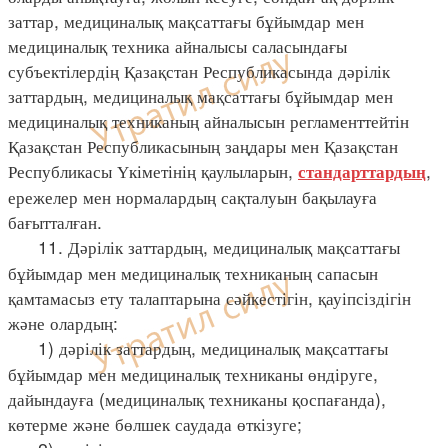
заттар, медициналық мақсаттағы бұйымдар мен
медициналық техника айналысы саласындағы
субъектілердің Қазақстан Республикасында дәрілік
заттардың, медициналық мақсаттағы бұйымдар мен
медициналық техниканың айналысын регламенттейтін
Қазақстан Республикасының заңдары мен Қазақстан
Республикасы Үкіметінің қаулыларын,
,
стандарттардың
ережелер мен нормалардың сақталуын бақылауға
бағытталған.
11. Дәрілік заттардың, медициналық мақсаттағы
бұйымдар мен медициналық техниканың сапасын
қамтамасыз ету талаптарына сәйкестігін, қауіпсіздігін
және олардың:
1) дәрілік заттардың, медициналық мақсаттағы
бұйымдар мен медициналық техниканы өндіруге,
дайындауға (медициналық техниканы қоспағанда),
көтерме және бөлшек саудада өткізуге;