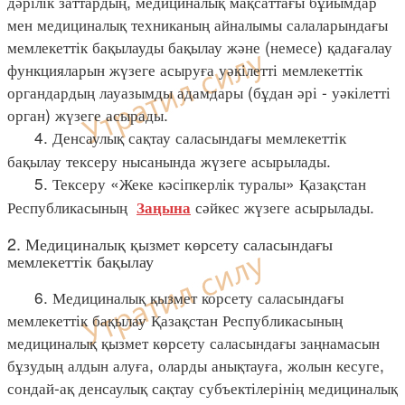
дәрілік заттардың, медициналық мақсаттағы бұйымдар
мен медициналық техниканың айналымы салаларындағы
мемлекеттік бақылауды бақылау және (немесе) қадағалау
функцияларын жүзеге асыруға уәкілетті мемлекеттік
органдардың лауазымды адамдары (бұдан әрі - уәкілетті
орган) жүзеге асырады.
4. Денсаулық сақтау саласындағы мемлекеттік
бақылау тексеру нысанында жүзеге асырылады.
5. Тексеру «Жеке кәсіпкерлік туралы» Қазақстан
Республикасының
сәйкес жүзеге асырылады.
Заңына
2. Медициналық қызмет көрсету саласындағы
мемлекеттік бақылау
6. Медициналық қызмет корсету саласындағы
мемлекеттік бақылау Қазақстан Республикасының
медициналық қызмет көрсету саласындағы заңнамасын
бұзудың алдын алуға, оларды анықтауға, жолын кесуге,
сондай-ақ денсаулық сақтау субъектілерінің медициналық