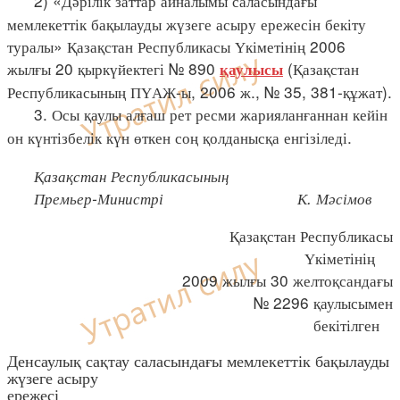
2) «Дәрілік заттар айналымы саласындағы
мемлекеттік бақылауды жүзеге асыру ережесін бекіту
туралы» Қазақстан Республикасы Үкіметінің 2006
жылғы 20 қыркүйектегі № 890
(Қазақстан
қаулысы
Республикасының ПҮАЖ-ы, 2006 ж., № 35, 381-құжат).
3. Осы қаулы алғаш рет ресми жарияланғаннан кейін
он күнтізбелік күн өткен соң қолданысқа енгізіледі.
Қазақстан Республикасының
Премьер-Министрі К. Мәсімов
Қазақстан Республикасы
Үкіметінің
2009 жылғы 30 желтоқсандағы
№ 2296 қаулысымен
бекітілген
Денсаулық сақтау саласындағы мемлекеттік бақылауды
жүзеге асыру
ережесі