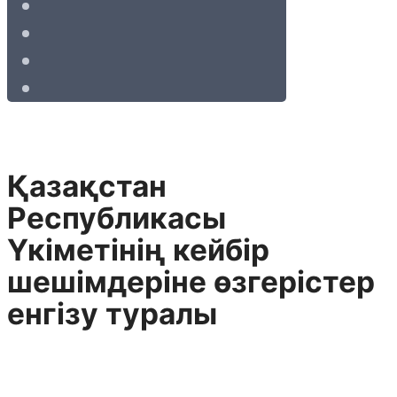
Қазақстан
Республикасы
Үкіметінің кейбір
шешімдеріне өзгерістер
енгізу туралы