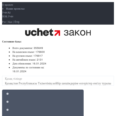
О проекте
Наши проекты:
Учёт.kz
ПОБ.Учёт
Рус
|
Қаз
|
Eng
Состояние базы:
Всего документов:
355649
На казахском языке:
176600
На русском языке:
176917
На английском языке:
2131
Дата обновления:
16.01.2024
Документы по состоянию на:
16.01.2024
Қазақ тілінде
Қазақстан Республикасы Үкіметінің кейбір шешімдеріне өзгерістер енгізу туралы