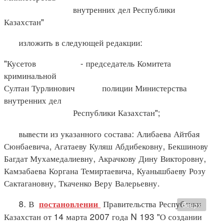
внутренних дел Республики
Казахстан"
изложить в следующей редакции:
"Кусетов - председатель Комитета
криминальной
Султан Турлинович полиции Министерства
внутренних дел
Республики Казахстан";
вывести из указанного состава: Алибаева Айтбая
Сюнбаевича, Агатаеву Куляш Абдибековну, Бекшинову
Багдат Мухамедалиевну, Акрачкову Дину Викторовну,
Камзабаева Коргана Темиртаевича, Куанышбаеву Розу
Сактагановну, Ткаченко Веру Валерьевну.
8. В
Правительства Республики
постановлении
Вверх
Казахстан от 14 марта 2007 года N 193 "О создании