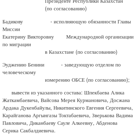
Президенте Республики Казахстан
(по согласованию)
Бадикову - исполняющую обязанности Главы
Миссии
Екатерину Викторовну Международной организации
по миграции
в Казахстане (по согласованию)
Эуджению Бенини - заведующую отделом по
человеческому
измерению ОБСЕ (по согласованию);
вывести из указанного состава: Шпекбаева Алика
Жаткамбаевича, Вайсова Мерея Курмановича, Досжана
Ардака Дукенбайулы, Никитинского Евгения Сергеевича,
Карайганова Аргынгазы Токтабаевича, Зверькова Вадима
Павловича, Диканбаеву Сауле Алкеевну, Абденова
Серика Сакбалдиевича.