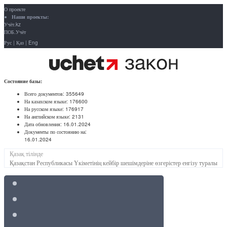
О проекте
Наши проекты:
Учёт.kz
ПОБ.Учёт
Рус
|
Қаз
|
Eng
Состояние базы:
Всего документов:
355649
На казахском языке:
176600
На русском языке:
176917
На английском языке:
2131
Дата обновления:
16.01.2024
Документы по состоянию на:
16.01.2024
Қазақ тілінде
Қазақстан Республикасы Үкіметінің кейбір шешімдеріне өзгерістер енгізу туралы