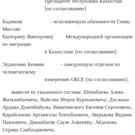
Президенте Республики Казахстан
(по согласованию)
Бадикову - исполняющую обязанности Главы
Миссии
Екатерину Викторовну Международной организации
по миграции
в Казахстане (по согласованию)
Эуджению Бенини - заведующую отделом по
человеческому
измерению ОБСЕ (по согласованию);
вывести из указанного состава: Шпекбаева Алика
Жаткамбаевича, Вайсова Мерея Курмановича, Досжана
Ардака Дукенбайулы, Никитинского Евгения Сергеевича,
Карайганова Аргынгазы Токтабаевича, Зверькова Вадима
Павловича, Диканбаеву Сауле Алкеевну, Абденова
Серика Сакбалдиевича.