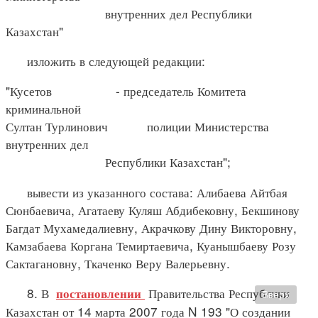
внутренних дел Республики
Казахстан"
изложить в следующей редакции:
"Кусетов - председатель Комитета
криминальной
Султан Турлинович полиции Министерства
внутренних дел
Республики Казахстан";
вывести из указанного состава: Алибаева Айтбая
Сюнбаевича, Агатаеву Куляш Абдибековну, Бекшинову
Багдат Мухамедалиевну, Акрачкову Дину Викторовну,
Камзабаева Коргана Темиртаевича, Куанышбаеву Розу
Сактагановну, Ткаченко Веру Валерьевну.
8. В
Правительства Республики
постановлении
Вверх
Казахстан от 14 марта 2007 года N 193 "О создании