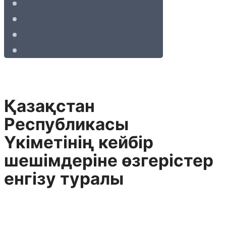
Қазақстан
Республикасы
Үкіметінің кейбір
шешімдеріне өзгерістер
енгізу туралы