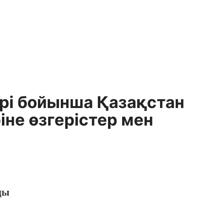
рi бойынша Қазақстан
iне өзгерiстер мен
ңы