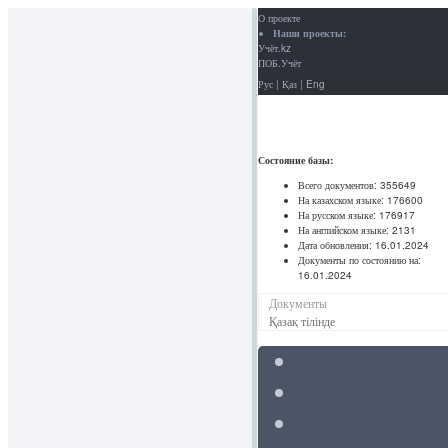
О проекте
Наши проекты:
Учёт.kz
ПОБ.Учёт
Рус
|
Қаз
|
Eng
Состояние базы:
Всего документов:
355649
На казахском языке:
176600
На русском языке:
176917
На английском языке:
2131
Дата обновления:
16.01.2024
Документы по состоянию на:
16.01.2024
Документы
Қазақ тілінде