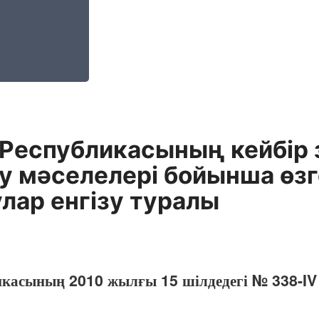
 Республикасының кейбір 
у мәселелері бойынша өзг
лар енгізу туралы
икасының 2010 жылғы 15 шілдедегі № 338-IV