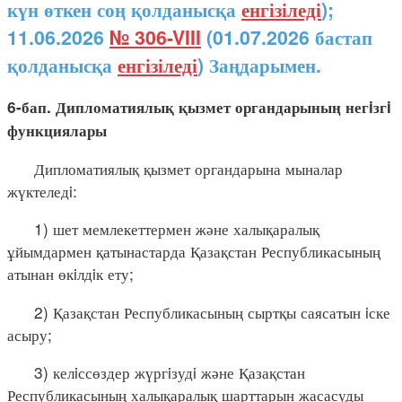
күн өткен соң қолданысқа
енгізіледі
);
11.06.2026
№ 306-VIII
(01.07.2026 бастап
қолданысқа
енгізіледі
) Заңдарымен.
6-бап. Дипломатиялық қызмет органдарының негiзгi
функциялары
Дипломатиялық қызмет органдарына мыналар
жүктеледi:
1) шет мемлекеттермен және халықаралық
ұйымдармен қатынастарда Қазақстан Республикасының
атынан өкiлдiк ету;
2) Қазақстан Республикасының сыртқы саясатын iске
асыру;
3) келiссөздер жүргiзудi және Қазақстан
Республикасының халықаралық шарттарын жасасуды