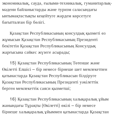
экономикалық, сауда, ғылыми-техникалық, гуманитарлық-
мәдени байланыстарды және туризм саласындағы
ынтымақтастықты кеңейтуге жәрдем көрсетуге
бағытталған бір бөлігі.
Қазақстан Республикасының консулдық қызметі өз
жұмысын Қазақстан Республикасының Президенті
бекітетін Қазақстан Республикасының Консулдық
жарғысына сәйкес жүзеге асырады;
15) Қазақстан Республикасының Төтенше және
Өкілетті Елшісі – бір немесе бірнеше шет мемлекетпен
қатынастарда Қазақстан Республикасын білдіруге
Қазақстан Республикасының Президенті уәкілеттік
берген мемлекеттік саяси қызметші;
16) Қазақстан Республикасының халықаралық ұйым
жанындағы Тұрақты (Өкілетті) өкілі – бір немесе
бірнеше халықаралық ұйыммен қатынастарда Қазақстан