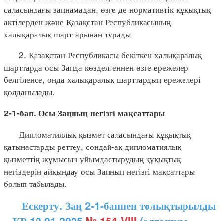
саласындағы заңнамадан, өзге де нормативтік құқықтық
актілерден және Қазақстан Республикасының
халықаралық шарттарынан тұрады.
2. Қазақстан Республикасы бекіткен халықаралық
шарттарда осы Заңда көзделгеннен өзге ережелер
белгіленсе, онда халықаралық шарттардың ережелері
қолданылады.
2-1-бап. Осы Заңның негізгі мақсаттары
Дипломатиялық қызмет саласындағы құқықтық
қатынастарды реттеу, сондай-ақ дипломатиялық
қызметтің жұмысын ұйымдастырудың құқықтық
негіздерін айқындау осы Заңның негізгі мақсаттары
болып табылады.
Ескерту. Заң 2-1-баппен толықтырылды
– ҚР 10.01.2025
№ 154-VIII
(алғашқы