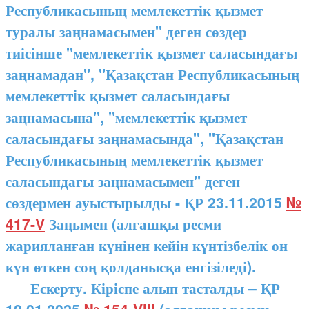
Республикасының мемлекеттік қызмет
туралы заңнамасымен" деген сөздер
тиісінше "мемлекеттік қызмет саласындағы
заңнамадан", "Қазақстан Республикасының
мемлекеттiк қызмет саласындағы
заңнамасына", "мемлекеттік қызмет
саласындағы заңнамасында", "Қазақстан
Республикасының мемлекеттік қызмет
саласындағы заңнамасымен" деген
сөздермен ауыстырылды - ҚР 23.11.2015
№
417-V
Заңымен (алғашқы ресми
жарияланған күнінен кейін күнтізбелік он
күн өткен соң қолданысқа енгізіледі).
Ескерту. Кіріспе алып тасталды – ҚР