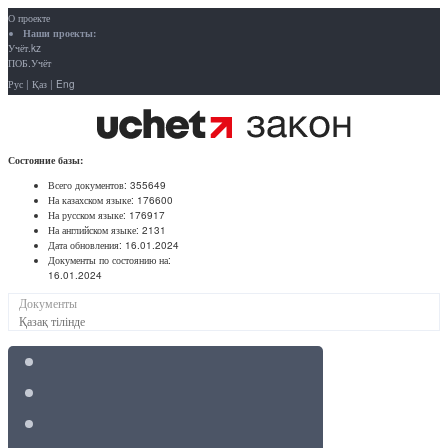
О проекте
Наши проекты:
Учёт.kz
ПОБ.Учёт
Рус
|
Қаз
|
Eng
Состояние базы:
Всего документов:
355649
На казахском языке:
176600
На русском языке:
176917
На английском языке:
2131
Дата обновления:
16.01.2024
Документы по состоянию на:
16.01.2024
Документы
Қазақ тілінде