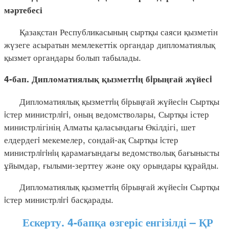
мәртебесі
Қазақстан Республикасының сыртқы саяси қызметін
жүзеге асыратын мемлекеттік органдар дипломатиялық
қызмет органдары болып табылады.
4-бап. Дипломатиялық қызметтiң бiрыңғай жүйесi
Дипломатиялық қызметтiң бiрыңғай жүйесiн Сыртқы
iстер министрлiгi, оның ведомстволары, Сыртқы істер
министрлігінің Алматы қаласындағы Өкілдігі, шет
елдердегi мекемелер, сондай-ақ Сыртқы iстер
министрлiгiнiң қарамағындағы ведомстволық бағынысты
ұйымдар, ғылыми-зерттеу және оқу орындары құрайды.
Дипломатиялық қызметтiң бiрыңғай жүйесiн Сыртқы
iстер министрлiгi басқарады.
Ескерту. 4-бапқа өзгеріс енгізілді – ҚР