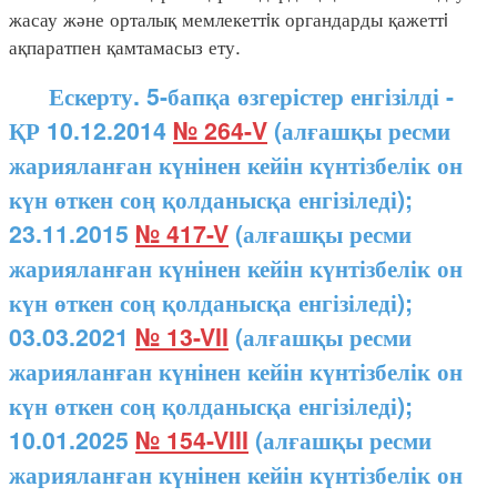
жасау және орталық мемлекеттiк органдарды қажеттi
ақпаратпен қамтамасыз ету.
Ескерту. 5-бапқа өзгерістер енгізілді -
ҚР 10.12.2014
№ 264-V
(алғашқы ресми
жарияланған күнінен кейін күнтізбелік он
күн өткен соң қолданысқа енгізіледі);
23.11.2015
№ 417-V
(алғашқы ресми
жарияланған күнінен кейін күнтізбелік он
күн өткен соң қолданысқа енгізіледі);
03.03.2021
№ 13-VII
(алғашқы ресми
жарияланған күнінен кейін күнтізбелік он
күн өткен соң қолданысқа енгізіледі);
10.01.2025
№ 154-VIII
(алғашқы ресми
жарияланған күнінен кейін күнтізбелік он