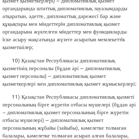
қызмет қызметкерлерi) – дипломатиялық қызмет
органдарында штаттық дипломатиялық лауазымдарды
атқаратын, әдетте, дипломаттық дәрежесi бар және
құқықтары мен мiндеттерiн дипломатиялық қызмет
органдарына жүктелген мiндеттер мен функцияларды
iске асыру мақсатында жүзеге асыратын мемлекеттiк
қызметшілер;
10) Қазақстан Республикасы дипломатиялық
қызметінің персоналы (бұдан әрі – дипломатиялық
қызмет персоналы) – дипломатиялық қызмет
қызметкерлері мен дипломатиялық қызмет жұмыскерлері;
11) Қазақстан Республикасы дипломатиялық қызметі
персоналының бірге жүретін отбасы мүшелері (бұдан әрі
− дипломатиялық қызмет персоналының бірге жүретін
отбасы мүшелері) – дипломатиялық қызмет
персоналының жұбайы (зайыбы), кәмелетке толмаған
балалары, кәмелетке толмаған асырап алған балалары,