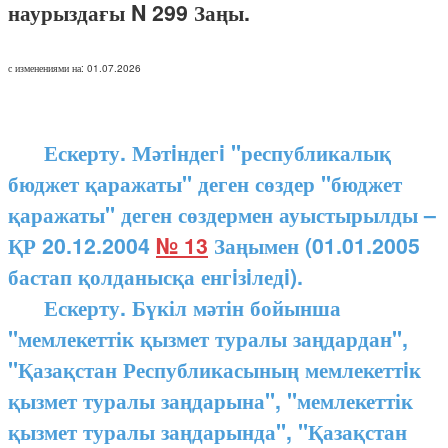
наурыздағы N 299 Заңы.
с изменениями на: 01.07.2026
Ескерту. Мәтiндегi "республикалық
бюджет қаражаты" деген сөздер "бюджет
қаражаты" деген сөздермен ауыстырылды –
ҚР 20.12.2004
№ 13
Заңымен (01.01.2005
бастап қолданысқа енгiзiледi).
Ескерту. Бүкіл мәтін бойынша
"мемлекеттік қызмет туралы заңдардан",
"Қазақстан Республикасының мемлекеттiк
қызмет туралы заңдарына", "мемлекеттік
қызмет туралы заңдарында", "Қазақстан