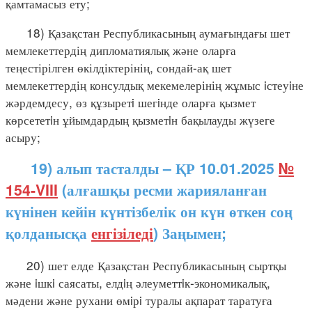
қамтамасыз ету;
18) Қазақстан Республикасының аумағындағы шет
мемлекеттердің дипломатиялық және оларға
теңестірілген өкілдіктерінің, сондай-ақ шет
мемлекеттердің консулдық мекемелерінің жұмыс iстеуiне
жәрдемдесу, өз құзыретi шегiнде оларға қызмет
көрсететiн ұйымдардың қызметiн бақылауды жүзеге
асыру;
19) алып тасталды – ҚР 10.01.2025
№
154-VIII
(алғашқы ресми жарияланған
күнінен кейін күнтізбелік он күн өткен соң
қолданысқа
енгізіледі
) Заңымен;
20) шет елде Қазақстан Республикасының сыртқы
және iшкi саясаты, елдiң әлеуметтiк-экономикалық,
мәдени және рухани өмiрi туралы ақпарат таратуға