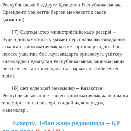
Республикасын білдіруге Қазақстан Республикасының
Президенті уәкілеттік берген мемлекеттік саяси
қызметші;
17) Сыртқы істер министрлігінің кадр резерві –
бұрын дипломатиялық қызмет персоналы лауазымдарын
атқарған, дипломатиялық қызмет органдарындағы бос
немесе уақытша бос лауазымдарға орналасуға үміткер
адамдардың Қазақстан Республикасының заңнамасында
белгіленген тәртіппен қалыптастырылған, жүйеленген
тізімі;
18) шет елдердегi мекемелер – Қазақстан
Республикасының шет елдегі дипломатиялық және оларға
теңестiрiлген өкілдiктерi, сондай-ақ консулдық
мекемелерi.
Ескерту. 1-бап жаңа редакцияда – ҚР