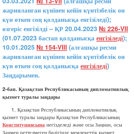
03.03.2021
№ 13-VII
(алғашқы ресми
жарияланған күнінен кейін күнтізбелік он
күн өткен соң қолданысқа енгізіледі);
өзгеріс енгізілді – ҚР 20.04.2023
№ 226-VII
(01.07.2023 бастап қолданысқа
енгізіледі
);
10.01.2025
№ 154-VIII
(алғашқы ресми
жарияланған күнінен кейін күнтізбелік он
күн өткен соң қолданысқа
енгізіледі
)
Заңдарымен.
2-бап. Қазақстан Республикасының дипломатиялық
қызмет туралы заңдары
1. Қазақстан Республикасының дипломатиялық
қызмет туралы заңдары Қазақстан Республикасының
негізделеді және осы Заңнан, осы
Конституциясына
Заңмен реттелмеген бөлігінде мемлекеттік қызмет