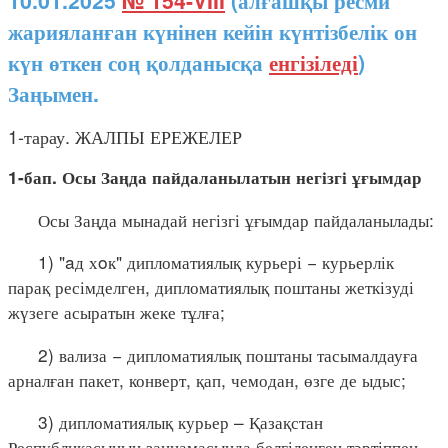
10.01.2025
№ 154-VIII
(алғашқы ресми
жарияланған күнінен кейін күнтізбелік он
күн өткен соң қолданысқа
енгізіледі
)
Заңымен.
1-тарау. ЖАЛПЫ ЕРЕЖЕЛЕР
1-бап. Осы Заңда пайдаланылатын негізгі ұғымдар
Осы Заңда мынадай негізгі ұғымдар пайдаланылады:
1) "aд хoк" дипломатиялық курьері − курьерлік
парақ ресімделген, дипломатиялық поштаны жеткізуді
жүзеге асыратын жеке тұлға;
2) вализа − дипломатиялық поштаны тасымалдауға
арналған пакет, конверт, қап, чемодан, өзге де ыдыс;
3) дипломатиялық курьер – Қазақстан
Республикасының заңнамасында белгіленген тәртіппен