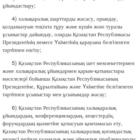
ұйымдастыру;
4) халықаралық шарттарды жасасу, орындау,
қолданылуын тоқтата тұру және күшiн жою туралы
ұсыныстар дайындау, оларды Қазақстан Республикасы
Президентiнiң немесе Yкiметiнiң қарауына белгiленген
тәртiппен енгiзу;
5) Қазақстан Республикасының шет мемлекеттермен
және халықаралық ұйымдармен қарым-қатынастары
мәселелерi бойынша Қазақстан Республикасының
Президентiне, Құрылтайына және Yкiметiне белгiленген
тәртiппен ұсыныстар мен ұсынымдар жасау;
6) Қазақстан Республикасының халықаралық
ұйымдардың, конференциялардың, кеңестердiң,
форумдардың қызметiне қатысуын қамтамасыз ету,
Қазақстан Республикасының халықаралық қоғамдастық
мүшесi ретiнде ғаламдық және аймақтық проблемаларды