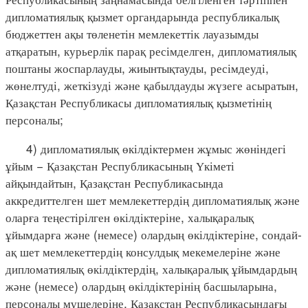
дипломатиялық қызмет органдарында республикалық
бюджеттен ақы төленетін мемлекеттік лауазымды
атқаратын, курьерлік парақ ресімделген, дипломатиялық
поштаны жоспарлауды, жиынтықтауды, ресімдеуді,
жөнелтуді, жеткізуді және қабылдауды жүзеге асыратын,
Қазақстан Республикасы дипломатиялық қызметінің
персоналы;
4) дипломатиялық өкілдіктермен жұмыс жөніндегі
ұйым − Қазақстан Республикасының Үкіметі
айқындайтын, Қазақстан Республикасында
аккредиттелген шет мемлекеттердің дипломатиялық және
оларға теңестірілген өкілдіктеріне, халықаралық
ұйымдарға және (немесе) олардың өкілдіктеріне, сондай-
ақ шет мемлекеттердің консулдық мекемелеріне және
дипломатиялық өкілдіктердің, халықаралық ұйымдардың
және (немесе) олардың өкілдіктерінің басшыларына,
персоналы мүшелеріне, Қазақстан Республикасындағы