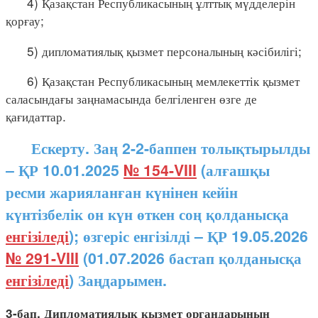
4) Қазақстан Республикасының ұлттық мүдделерін
қорғау;
5) дипломатиялық қызмет персоналының кәсібилігі;
6) Қазақстан Республикасының мемлекеттік қызмет
саласындағы заңнамасында белгіленген өзге де
қағидаттар.
Ескерту. Заң 2-2-баппен толықтырылды
– ҚР 10.01.2025
№ 154-VIII
(алғашқы
ресми жарияланған күнінен кейін
күнтізбелік он күн өткен соң қолданысқа
енгізіледі
); өзгеріс енгізілді – ҚР 19.05.2026
№ 291-VIII
(01.07.2026 бастап қолданысқа
енгізіледі
) Заңдарымен.
3-бап. Дипломатиялық қызмет органдарының