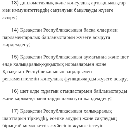
13) дипломатиялық және консулдық артықшылықтар
мен иммунитеттердiң сақталуын бақылауды жүзеге
асыру;
14) Қазақстан Республикасының басқа елдермен
парламентаралық байланыстарын жүзеге асыруға
жәрдемдесу;
15) Қазақстан Республикасының аумағында және шет
елде халықаралық-құқықтық нормалармен және
Қазақстан Республикасының заңдарымен
регламенттелетiн консулдық функцияларды жүзеге асыру;
16) шет елде тұратын отандастармен байланыстарды
және қарым-қатынастарды дамытуға жәрдемдесу;
17) Қазақстан Республикасының халықаралық
шарттарын тiркеудiң, есепке алудың және сақтаудың
бiрыңғай мемлекеттiк жүйесiнiң жұмыс iстеуiн