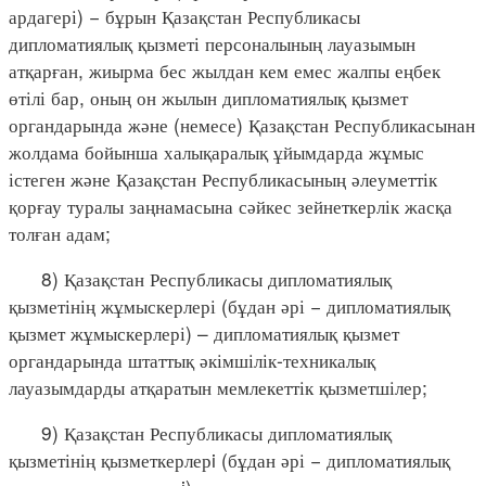
ардагері) − бұрын Қазақстан Республикасы
дипломатиялық қызметі персоналының лауазымын
атқарған, жиырма бес жылдан кем емес жалпы еңбек
өтілі бар, оның он жылын дипломатиялық қызмет
органдарында және (немесе) Қазақстан Республикасынан
жолдама бойынша халықаралық ұйымдарда жұмыс
істеген және Қазақстан Республикасының әлеуметтік
қорғау туралы заңнамасына сәйкес зейнеткерлік жасқа
толған адам;
8) Қазақстан Республикасы дипломатиялық
қызметінің жұмыскерлері (бұдан әрі − дипломатиялық
қызмет жұмыскерлері) – дипломатиялық қызмет
органдарында штаттық әкімшілік-техникалық
лауазымдарды атқаратын мемлекеттік қызметшілер;
9) Қазақстан Республикасы дипломатиялық
қызметінің қызметкерлерi (бұдан әрі − дипломатиялық