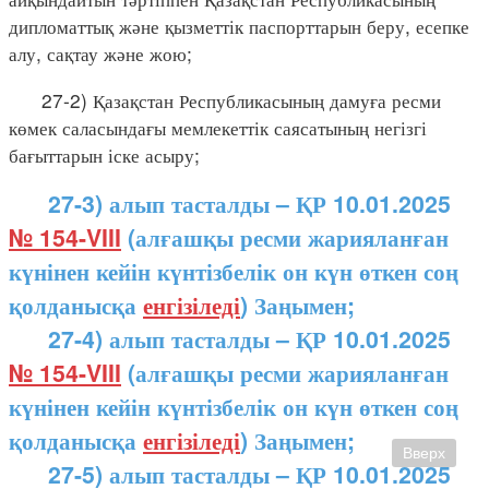
дипломаттық және қызметтік паспорттарын беру, есепке
алу, сақтау және жою;
27-2) Қазақстан Республикасының дамуға ресми
көмек саласындағы мемлекеттік саясатының негізгі
бағыттарын іске асыру;
27-3) алып тасталды – ҚР 10.01.2025
№ 154-VIII
(алғашқы ресми жарияланған
күнінен кейін күнтізбелік он күн өткен соң
қолданысқа
енгізіледі
) Заңымен;
27-4) алып тасталды – ҚР 10.01.2025
№ 154-VIII
(алғашқы ресми жарияланған
күнінен кейін күнтізбелік он күн өткен соң
қолданысқа
енгізіледі
) Заңымен;
Вверх
27-5) алып тасталды – ҚР 10.01.2025