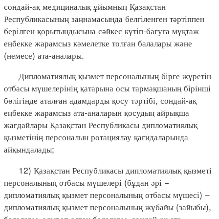
сондай-ақ медициналық ұйымның Қазақстан
Республикасының заңнамасында белгіленген тәртіппен
берілген қорытындысына сәйкес күтіп-бағуға мұқтаж
еңбекке жарамсыз кәмелетке толған балалары және
(немесе) ата-аналары.
Дипломатиялық қызмет персоналының бірге жүретін
отбасы мүшелерінің қатарына осы тармақшаның бірінші
бөлігінде аталған адамдарды қосу тәртібі, сондай-ақ
еңбекке жарамсыз ата-аналарын қосудың айрықша
жағдайлары Қазақстан Республикасы дипломатиялық
қызметінің персоналын ротациялау қағидаларында
айқындалады;
12) Қазақстан Республикасы дипломатиялық қызметі
персоналының отбасы мүшелері (бұдан әрі −
дипломатиялық қызмет персоналының отбасы мүшесі) –
дипломатиялық қызмет персоналының жұбайы (зайыбы),
балалары, асырап алған балалары, сондай-ақ ата-