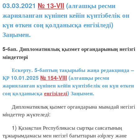
03.03.2021
№ 13-VII
(алғашқы ресми
жарияланған күнінен кейін күнтізбелік он
күн өткен соң қолданысқа енгізіледі)
Заңымен.
5-бап. Дипломатиялық қызмет органдарының негізгі
міндеттері
Ескерту. 5-баптың тақырыбы жаңа редакцияда –
ҚР 10.01.2025
№ 154-VIII
(алғашқы ресми
жарияланған күнінен кейін күнтізбелік он күн өткен
соң қолданысқа
енгізіледі
) Заңымен.
Дипломатиялық қызмет органдарына мынадай негізгі
мiндеттер жүктеледi:
1) Қазақстан Республикасы сыртқы саясатының
тұжырымдамасы мен негізгi бағыттарын әзiрлеу және