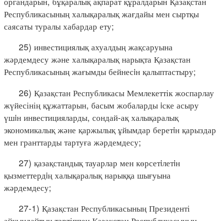
органдарын, бұқаралық ақпарат құралдарын Қазақстан
Республикасының халықаралық жағдайы мен сыртқы
саясаты туралы хабардар ету;
25) инвестициялық ахуалдың жақсаруына
жәрдемдесу және халықаралық нарықта Қазақстан
Республикасының жағымды бейнесiн қалыптастыру;
26) Қазақстан Республикасы Мемлекеттік жоспарлау
жүйесінің құжаттарын, басым жобаларды iске асыру
үшiн инвестицияларды, сондай-ақ халықаралық
экономикалық және қаржылық ұйымдар беретiн қарыздар
мен гранттарды тартуға жәрдемдесу;
27) қазақстандық тауарлар мен көрсетiлетiн
қызметтердiң халықаралық нарыққа шығуына
жәрдемдесу;
27-1) Қазақстан Республикасының Президенті
айқындайтын тәртіппен Қазақстан Республикасының