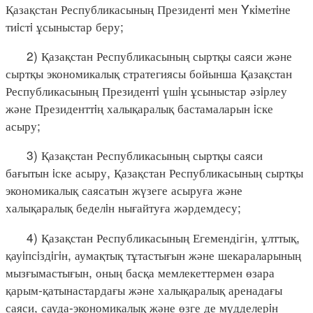
Қазақстан Республикасының Президентi мен Yкiметiне
тиiстi ұсыныстар беру;
2) Қазақстан Республикасының сыртқы саяси және
сыртқы экономикалық стратегиясы бойынша Қазақстан
Республикасының Президентi үшiн ұсыныстар әзiрлеу
және Президенттiң халықаралық бастамаларын iске
асыру;
3) Қазақстан Республикасының сыртқы саяси
бағытын iске асыру, Қазақстан Республикасының сыртқы
экономикалық саясатын жүзеге асыруға және
халықаралық беделiн нығайтуға жәрдемдесу;
4) Қазақстан Республикасының Егемендігін, ұлттық,
қауiпсiздiгiн, аумақтық тұтастығын және шекараларының
мызғымастығын, оның басқа мемлекеттермен өзара
қарым-қатынастардағы және халықаралық аренадағы
саяси, сауда-экономикалық және өзге де мүдделерiн