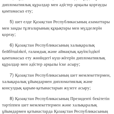
дипломатиялық құралдар мен әдiстер арқылы қорғауды
қамтамасыз ету;
5) шет елде Қазақстан Республикасының азаматтары
мен заңды тұлғаларының құқықтары мен мүдделерiн
қорғау;
6) Қазақстан Республикасының халықаралық
бейбiтшiлiктi, ғаламдық және аймақтық қауiпсiздiктi
қамтамасыз ету жөнiндегi күш-жiгерiн дипломатиялық
құралдар мен әдiстер арқылы iске асыру;
7) Қазақстан Республикасының шет мемлекеттермен,
халықаралық ұйымдармен дипломатиялық және
консулдық қарым-қатынастарын жүзеге асыру;
8) Қазақстан Республикасының Президенті бекітетін
тәртіппен шет мемлекеттермен және халықаралық
ұйымдармен қатынастарда Қазақстан Республикасының