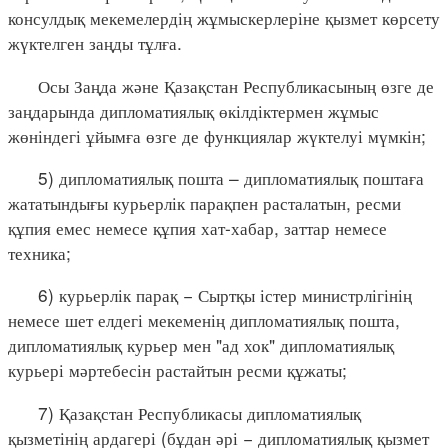
консулдық мекемелердің жұмыскерлеріне қызмет көрсету
жүктелген заңды тұлға.
Осы Заңда және Қазақстан Республикасының өзге де
заңдарында дипломатиялық өкілдіктермен жұмыс
жөніндегі ұйымға өзге де функциялар жүктелуі мүмкін;
5) дипломатиялық пошта – дипломатиялық поштаға
жататындығы курьерлік парақпен расталатын, ресми
құпия емес немесе құпия хат-хабар, заттар немесе
техника;
6) курьерлік парақ − Сыртқы істер министрлігінің
немесе шет елдегі мекеменің дипломатиялық пошта,
дипломатиялық курьер мен "ад хок" дипломатиялық
курьері мәртебесін растайтын ресми құжаты;
7) Қазақстан Республикасы дипломатиялық
қызметінің ардагері (бұдан әрі − дипломатиялық қызмет