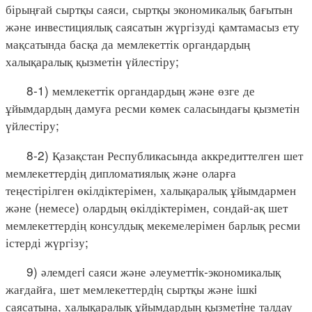
бірыңғай сыртқы саяси, сыртқы экономикалық бағытын
және инвестициялық саясатын жүргізуді қамтамасыз ету
мақсатында басқа да мемлекеттік органдардың
халықаралық қызметін үйлестіру;
8-1) мемлекеттік органдардың және өзге де
ұйымдардың дамуға ресми көмек саласындағы қызметін
үйлестіру;
8-2) Қазақстан Республикасында аккредиттелген шет
мемлекеттердің дипломатиялық және оларға
теңестірілген өкілдіктерімен, халықаралық ұйымдармен
және (немесе) олардың өкілдіктерімен, сондай-ақ шет
мемлекеттердің консулдық мекемелерімен барлық ресми
істерді жүргізу;
9) әлемдегi саяси және әлеуметтiк-экономикалық
жағдайға, шет мемлекеттердiң сыртқы және iшкi
саясатына, халықаралық ұйымдардың қызметiне талдау