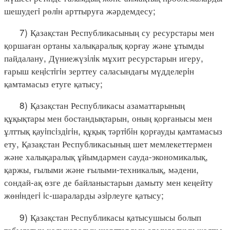
шешудегi рөлiн арттыруға жәрдемдесу;
7) Қазақстан Республикасының су ресурстары мен
қоршаған ортаны халықаралық қорғау және ұтымды
пайдалану, Дүниежүзiлiк мұхит ресурстарын игеру,
ғарыш кеңiстiгiн зерттеу саласындағы мүдделерiн
қамтамасыз етуге қатысу;
8) Қазақстан Республикасы азаматтарының
құқықтары мен бостандықтарын, оның қорғанысы мен
ұлттық қауiпсiздiгiн, құқық тәртiбiн қорғауды қамтамасыз
ету, Қазақстан Республикасының шет мемлекеттермен
және халықаралық ұйымдармен сауда-экономикалық,
қаржы, ғылыми және ғылыми-техникалық, мәдени,
сондай-ақ өзге де байланыстарын дамыту мен кеңейту
жөнiндегi iс-шараларды әзiрлеуге қатысу;
9) Қазақстан Республикасы қатысушысы болып
табылатын халықаралық шарттардың орындалуын жалпы