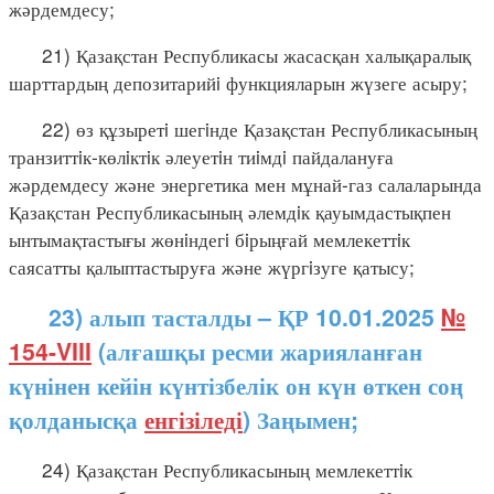
жәрдемдесу;
21) Қазақстан Республикасы жасасқан халықаралық
шарттардың депозитарийi функцияларын жүзеге асыру;
22) өз құзыретi шегiнде Қазақстан Республикасының
транзиттiк-көлiктiк әлеуетiн тиiмдi пайдалануға
жәрдемдесу және энергетика мен мұнай-газ салаларында
Қазақстан Республикасының әлемдiк қауымдастықпен
ынтымақтастығы жөнiндегi бiрыңғай мемлекеттiк
саясатты қалыптастыруға және жүргiзуге қатысу;
23) алып тасталды – ҚР 10.01.2025
№
154-VIII
(алғашқы ресми жарияланған
күнінен кейін күнтізбелік он күн өткен соң
қолданысқа
енгізіледі
) Заңымен;
24) Қазақстан Республикасының мемлекеттiк