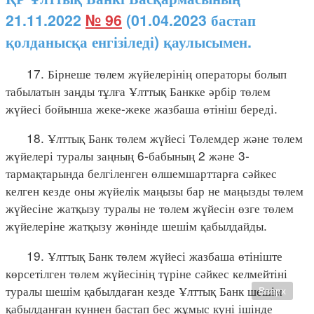
21.11.2022
№ 96
(01.04.2023 бастап
қолданысқа енгізіледі) қаулысымен.
17. Бірнеше төлем жүйелерінің операторы болып
табылатын заңды тұлға Ұлттық Банкке әрбір төлем
жүйесі бойынша жеке-жеке жазбаша өтініш береді.
18. Ұлттық Банк төлем жүйесі Төлемдер және төлем
жүйелері туралы заңның 6-бабының 2 және 3-
тармақтарында белгіленген өлшемшарттарға сәйкес
келген кезде оны жүйелік маңызы бар не маңызды төлем
жүйесіне жатқызу туралы не төлем жүйесін өзге төлем
жүйелеріне жатқызу жөнінде шешім қабылдайды.
19. Ұлттық Банк төлем жүйесі жазбаша өтініште
көрсетілген төлем жүйесінің түріне сәйкес келмейтіні
туралы шешім қабылдаған кезде Ұлттық Банк шешім
Вверх
қабылданған күннен бастап бес жұмыс күні ішінде