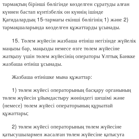
тармақтың бірінші бөлігінде көзделген сұратуды алған
күннен бастап күнтізбелік он күннің ішінде
Қағидалардың 15-тармағы екінші бөлігінің 1) және 2)
тармақшаларында көзделген құжаттарды ұсынады.
15. Төлем жүйесін жазбаша өтініш негізінде жүйелік
маңызы бар, маңызды немесе өзге төлем жүйесіне
жатқызу үшін төлем жүйесінің операторы Ұлттық Банкке
жазбаша өтініш ұсынады.
Жазбаша өтінішке мына құжаттар:
1) төлем жүйесі операторының басқару органының
төлем жүйесін ұйымдастыру жөніндегі шешімі және
(немесе) төлем жүйесі операторының құрылтай
құжаттары;
2) төлем жүйесі операторының төлем жүйесіне
қатысушылармен жасалған төлем жүйесіне қатысуға