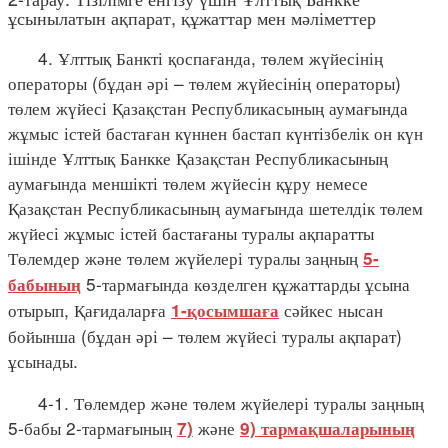
ұсынылатын ақпарат, құжаттар мен мәліметтер
4. Ұлттық Банкті қоспағанда, төлем жүйесінің
операторы (бұдан әрі – төлем жүйесінің операторы)
төлем жүйесі Қазақстан Республикасының аумағында
жұмыс істей бастаған күннен бастап күнтізбелік он күн
ішінде Ұлттық Банкке Қазақстан Республикасының
аумағында меншікті төлем жүйесін құру немесе
Қазақстан Республикасының аумағында шетелдік төлем
жүйесі жұмыс істей бастағаны туралы ақпаратты
Төлемдер және төлем жүйелері туралы заңның
5-
5-тармағында көзделген құжаттарды ұсына
бабының
отырып, Қағидаларға
сәйкес нысан
1-қосымшаға
бойынша (бұдан әрі – төлем жүйесі туралы ақпарат)
ұсынады.
4-1. Төлемдер және төлем жүйелері туралы заңның
5-бабы 2-тармағының
және
7)
9) тармақшаларының