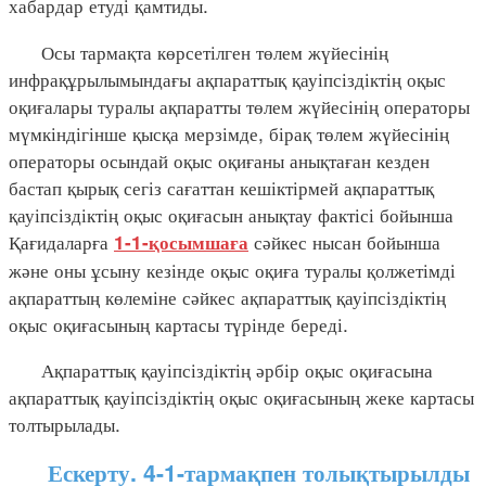
хабардар етуді қамтиды.
Осы тармақта көрсетілген төлем жүйесінің
инфрақұрылымындағы ақпараттық қауіпсіздіктің оқыс
оқиғалары туралы ақпаратты төлем жүйесінің операторы
мүмкіндігінше қысқа мерзімде, бірақ төлем жүйесінің
операторы осындай оқыс оқиғаны анықтаған кезден
бастап қырық сегіз сағаттан кешіктірмей ақпараттық
қауіпсіздіктің оқыс оқиғасын анықтау фактісі бойынша
Қағидаларға
сәйкес нысан бойынша
1-1-қосымшаға
және оны ұсыну кезінде оқыс оқиға туралы қолжетімді
ақпараттың көлеміне сәйкес ақпараттық қауіпсіздіктің
оқыс оқиғасының картасы түрінде береді.
Ақпараттық қауіпсіздіктің әрбір оқыс оқиғасына
ақпараттық қауіпсіздіктің оқыс оқиғасының жеке картасы
толтырылады.
Ескерту. 4-1-тармақпен толықтырылды