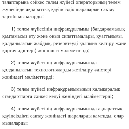
талаптарына сәйкес төлем жүйесі операторының төлем
жүйесінде ақпараттық қауіпсіздік шараларын сақтау
тәртібі мыналарды:
1) төлем жүйесінің инфрақұрылымы (бағдарламалық
қамтамасыз ету және оның сипаттамалары, қуаттылығы,
қолданылатын жабдық, резервтеуді қалпына келтіру және
қорғау әдістері) жөніндегі мәліметтерді;
2) төлем жүйесінің инфрақұрылымында
қолданылатын технологияларды жетілдіру әдістері
жөніндегі мәліметтерді;
3) төлем жүйесі инфрақұрылымының халықаралық
стандарттарға сәйкес келуі жөніндегі мәліметтерді;
4) төлем жүйесінің инфрақұрылымында ақпараттық
қауіпсіздікті сақтау жөніндегі шараларды қамтиды, олар
мыналарды: