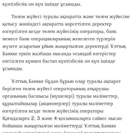
күнтізбелік он күн ішінде ұсынады.
Төлем жүйесі туралы ақпаратта және төлем жүйесіне
қатысу жөніндегі ақпаратта көрсетілген деректер
өзгертілген кезде төлем жүйесінің операторы, банк
немесе банк операцияларының жекелеген түрлерін
жүзеге асыратын ұйым жаңартылған деректерді Ұлттық
Банкке еркін жазбаша нысанда осындай өзгерістер
енгізілген күннен бастап күнтізбелік он күн ішінде
ұсынады.
Ұлттық Банкке бұдан бұрын олар туралы ақпарат
берілген төлем жүйесі операторының атқарушы
органының басшысы (мүшелері) туралы мәліметтер,
құрылтайшылар (акционерлер) туралы мәліметтер
өзгертілген кезде төлем жүйесінің операторы
Қағидаларға 2, 3 және 4-қосымшаларға сәйкес нысан
бойынша жаңартылған мәліметтерді Ұлттық Банкке
осындай өзгерістерді және (немесе) толықтыруларды