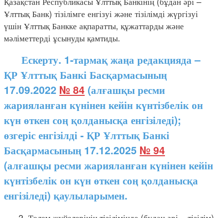
Қазақстан Республикасы Ұлттық Банкінің (бұдан әрі –
Ұлттық Банк) тізілімге енгізуі және тізілімді жүргізуі
үшін Ұлттық Банкке ақпаратты, құжаттарды және
мәліметтерді ұсынуды қамтиды.
Ескерту. 1-тармақ жаңа редакцияда –
ҚР Ұлттық Банкі Басқармасының
17.09.2022
№ 84
(алғашқы ресми
жарияланған күнінен кейін күнтізбелік он
күн өткен соң қолданысқа енгізіледі);
өзгеріс енгізілді - ҚР Ұлттық Банкі
Басқармасының 17.12.2025
№ 94
(алғашқы ресми жарияланған күнінен кейін
күнтізбелік он күн өткен соң қолданысқа
енгізіледі) қаулыларымен.
2. Төлем жүйелерінің тізілімінде (бұдан әрі – тізілім)