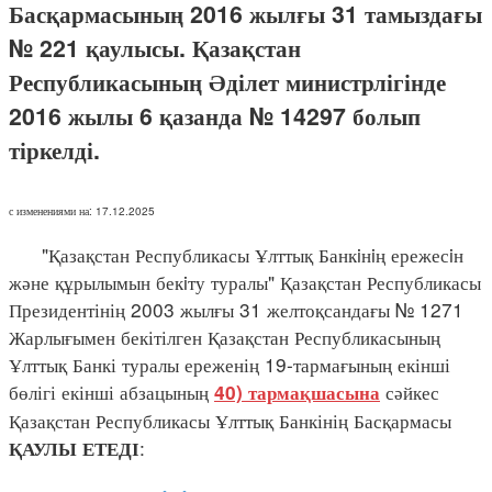
Басқармасының 2016 жылғы 31 тамыздағы
№ 221 қаулысы. Қазақстан
Республикасының Әділет министрлігінде
2016 жылы 6 қазанда № 14297 болып
тіркелді.
с изменениями на: 17.12.2025
"Қазақстан Республикасы Ұлттық Банкiнiң ережесiн
және құрылымын бекiту туралы" Қазақстан Республикасы
Президентінің 2003 жылғы 31 желтоқсандағы № 1271
Жарлығымен бекітілген Қазақстан Республикасының
Ұлттық Банкі туралы ереженің 19-тармағының екінші
бөлігі екінші абзацының
сәйкес
40) тармақшасына
Қазақстан Республикасы Ұлттық Банкінің Басқармасы
:
ҚАУЛЫ ЕТЕДІ