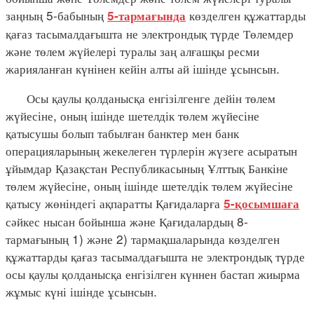
заңның 5-бабының
көзделген құжаттарды
5-тармағында
қағаз тасымалдағышта не электрондық түрде Төлемдер
және төлем жүйелері туралы заң алғашқы ресми
жарияланған күнінен кейін алты ай ішінде ұсынсын.
Осы қаулы қолданысқа енгізілгенге дейін төлем
жүйесіне, оның ішінде шетелдік төлем жүйесіне
қатысушы болып табылған банктер мен банк
операцияларының жекелеген түрлерін жүзеге асыратын
ұйымдар Қазақстан Республикасының Ұлттық Банкіне
төлем жүйесіне, оның ішінде шетелдік төлем жүйесіне
қатысу жөніндегі ақпаратты Қағидаларға
5-қосымшаға
сәйкес нысан бойынша және Қағидалардың 8-
тармағының 1) және 2) тармақшаларында көзделген
құжаттарды қағаз тасымалдағышта не электрондық түрде
осы қаулы қолданысқа енгізілген күннен бастап жиырма
жұмыс күні ішінде ұсынсын.