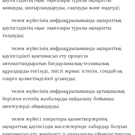
жинауды, шоғырландыруды, сақтауды және өңдеуді;
төлем жүйесінің инфрақұрылымында ақпараттық
қауіпсіздіктің оқыс оқиғалары туралы ақпаратты
талдауды;
төлем жүйесінің инфрақұрылымында ақпараттық
қауіпсіздікті қамтамасыз ету процесін
автоматтандыратын бағдарламалық-техникалық
құралдарды енгізуді, тиісті жұмыс істеуін, сондай-ақ
оларға қолжетімділікті ұсынуды;
төлем жүйесінің инфрақұрылымында артықшылық
берілген есептік жазбаларды пайдалану бойынша
шектеулерді айқындауды;
төлем жүйесі операторы қызметкерлерінің
ақпараттық қауіпсіздік мәселелерінде хабардар болуын
қамтамасыз ету жөніндегі іс-шараларды ұйымдастыруды