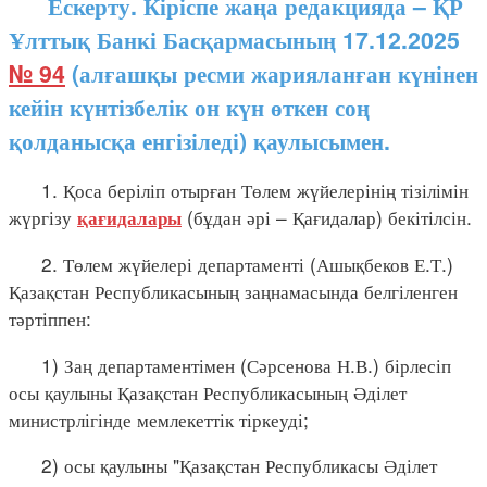
Ескерту. Кіріспе жаңа редакцияда – ҚР
Ұлттық Банкі Басқармасының 17.12.2025
№ 94
(алғашқы ресми жарияланған күнінен
кейін күнтізбелік он күн өткен соң
қолданысқа енгізіледі) қаулысымен.
1. Қоса беріліп отырған Төлем жүйелерінің тізілімін
жүргізу
(бұдан әрі – Қағидалар) бекітілсін.
қағидалары
2. Төлем жүйелері департаменті (Ашықбеков Е.Т.)
Қазақстан Республикасының заңнамасында белгіленген
тәртіппен:
1) Заң департаментімен (Сәрсенова Н.В.) бірлесіп
осы қаулыны Қазақстан Республикасының Әділет
министрлігінде мемлекеттік тіркеуді;
2) осы қаулыны "Қазақстан Республикасы Әділет