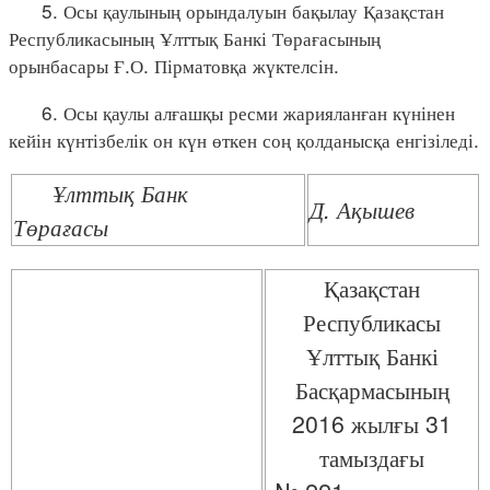
5. Осы қаулының орындалуын бақылау Қазақстан
Республикасының Ұлттық Банкі Төрағасының
орынбасары Ғ.О. Пірматовқа жүктелсін.
6. Осы қаулы алғашқы ресми жарияланған күнінен
кейін күнтізбелік он күн өткен соң қолданысқа енгізіледі.
Ұлттық Банк
Д. Ақышев
Төрағасы
Қазақстан
Республикасы
Ұлттық Банкі
Басқармасының
2016 жылғы 31
тамыздағы