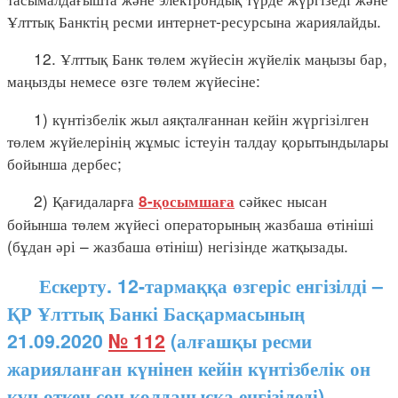
Ұлттық Банктің ресми интернет-ресурсына жариялайды.
12. Ұлттық Банк төлем жүйесін жүйелік маңызы бар,
маңызды немесе өзге төлем жүйесіне:
1) күнтізбелік жыл аяқталғаннан кейін жүргізілген
төлем жүйелерінің жұмыс істеуін талдау қорытындылары
бойынша дербес;
2) Қағидаларға
сәйкес нысан
8-қосымшаға
бойынша төлем жүйесі операторының жазбаша өтініші
(бұдан әрі – жазбаша өтініш) негізінде жатқызады.
Ескерту. 12-тармаққа өзгеріс енгізілді –
ҚР Ұлттық Банкі Басқармасының
21.09.2020
№ 112
(алғашқы ресми
жарияланған күнінен кейін күнтізбелік он
күн өткен соң қолданысқа енгізіледі)