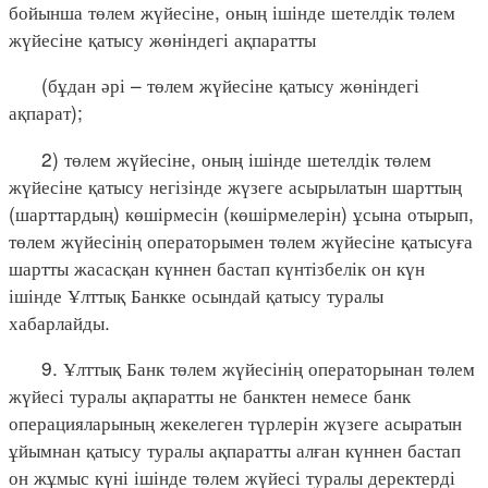
бойынша төлем жүйесіне, оның ішінде шетелдік төлем
жүйесіне қатысу жөніндегі ақпаратты
(бұдан әрі – төлем жүйесіне қатысу жөніндегі
ақпарат);
2) төлем жүйесіне, оның ішінде шетелдік төлем
жүйесіне қатысу негізінде жүзеге асырылатын шарттың
(шарттардың) көшірмесін (көшірмелерін) ұсына отырып,
төлем жүйесінің операторымен төлем жүйесіне қатысуға
шартты жасасқан күннен бастап күнтізбелік он күн
ішінде Ұлттық Банкке осындай қатысу туралы
хабарлайды.
9. Ұлттық Банк төлем жүйесінің операторынан төлем
жүйесі туралы ақпаратты не банктен немесе банк
операцияларының жекелеген түрлерін жүзеге асыратын
ұйымнан қатысу туралы ақпаратты алған күннен бастап
он жұмыс күні ішінде төлем жүйесі туралы деректерді