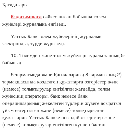
Қағидаларға
сәйкес нысан бойынша төлем
6-қосымшаға
жүйелері журналына енгізеді.
Ұлттық Банк төлем жүйелерінің журналын
электрондық түрде жүргізеді.
10. Төлемдер және төлем жүйелері туралы заңның 5-
бабының
5-тармағында және Қағидалардың 8-тармағының 2)
тармақшасында көзделген құжаттарға өзгерістер және
(немесе) толықтырулар енгізілген жағдайда, төлем
жүйесінің операторы, банк немесе банк
операцияларының жекелеген түрлерін жүзеге асыратын
ұйым өзгертілген және (немесе) толықтырылған
құжаттарды Ұлттық Банкке осындай өзгерістер және
(немесе) толықтырулар енгізілген күннен бастап