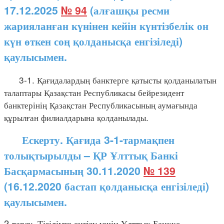
17.12.2025
№ 94
(алғашқы ресми
жарияланған күнінен кейін күнтізбелік он
күн өткен соң қолданысқа енгізіледі)
қаулысымен.
3-1. Қағидалардың банктерге қатысты қолданылатын
талаптары Қазақстан Республикасы бейрезидент
банктерінің Қазақстан Республикасының аумағында
құрылған филиалдарына қолданылады.
Ескерту. Қағида 3-1-тармақпен
толықтырылды – ҚР Ұлттық Банкі
Басқармасының 30.11.2020
№ 139
(16.12.2020 бастап қолданысқа енгізіледі)
қаулысымен.
2-тарау. Тізілімге енгізу үшін Ұлттық Банкке