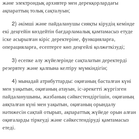
және электрондық архивтер мен дерекқорлардағы
ақпараттың толық сақталуын;
2) әкімші және пайдаланушы сияқты кірудің кемінде
екі деңгейін көздейтін бағдарламалық қамтамасыз етуде
іске асырылған кіріс деректеріне, функцияларға,
операцияларға, есептерге көп деңгейлі қолжеткізуді;
3) есепке алу жүйелерінде сақталатын деректерді
резервтеу және қалпына келтіру мүмкіндігін;
4) мынадай атрибуттарды: оқиғаның басталған күні
мен уақытын, оқиғаның атауын, іс-әрекетті жүргізген
пайдаланушыны, жазбаның сәйкестендіргішін, оқиғаның
аяқталған күні мен уақытын, оқиғаның орындалу
нәтижесін сақтай отырып, ақпараттық жүйеде орын алған
оқиғаларды тіркеуді және сәйкестендіруді қамтамасыз
етеді.