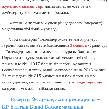
, маңызды және өзге төлем
жүйелік маңызы бар
жүйелері туралы мәліметтер болады.
Ұлттық Банк төлем жүйелерін қадағалау (оверсайт)
мақсатында тізілімді жүргізеді.
3. Қағидаларда "Төлемдер және төлем жүйелері
туралы" Қазақстан Республикасының
(бұдан әрі
Занында
– Төлемдер және төлем жүйелері туралы Заң) және
Нормативтік құқықтық актілерді мемлекеттік тіркеу
тізілімінде № 14347 болып тіркелген, Қазақстан
Республикасы Ұлттық Банкі Басқармасының 2016 жылғы
31 тамыздағы № 215 қаулысымен бекітілген Төлем
ұйымдарының қызметін ұйымдастыру
қағидаларында
көзделген ұғымдар пайдаланылады.
Ескерту. 3-тармақ жаңа редакцияда –
ҚР Ұлттық Банкі Басқармасының