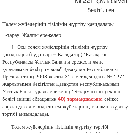
№ 221 қаулысымен
бекітілген
Төлем жүйелерінің тізілімін жүргізу қағидалары
1-тарау. Жалпы ережелер
1. Осы төлем жүйелерінің тізілімін жүргізу
қағидалары (бұдан әрі – Қағидалар) "Қазақстан
Республикасы Ұлттық Банкiнiң ережесiн және
құрылымын бекiту туралы" Қазақстан Республикасы
Президентінің 2003 жылғы 31 желтоқсандағы № 1271
Жарлығымен бекітілген Қазақстан Республикасының
Ұлттық Банкі туралы ереженің 19-тармағының екінші
бөлігі екінші абзацының
сәйкес
40) тармақшасына
әзірленді және онда төлем жүйелерінің тізілімін жүргізу
тәртібі айқындалады.
Төлем жүйелерінің тізілімін жүргізу тәртібі