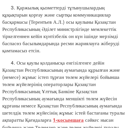
3. Қаржылық қызметтерді тұтынушылардың
құқықтарын қорғау және сыртқы коммуникациялар
басқармасы (Терентьев А.Л.) осы қаулыны Қазақстан
Республикасының Әділет министрлігінде мемлекеттік
тіркелгеннен кейін күнтізбелік он күн ішінде мерзімді
баспасөз басылымдарында ресми жариялауға жіберуді
қамтамасыз етсін.
4. Осы қаулы қолданысқа енгізілгенге дейін
Қазақстан Республикасының аумағында құрылған және
(немесе) жұмыс істеп тұрған төлем жүйелері бойынша
төлем жүйелерінің операторлары Қазақстан
Республикасының Ұлттық Банкіне Қазақстан
Республикасының аумағында меншікті төлем жүйесін
құрғаны немесе Қазақстан Республикасының аумағында
шетелдік төлем жүйесінің жұмыс істей бастағаны туралы
ақпаратты Қағидаларға
сәйкес нысан
1-қосымшаға
бойынша және Төлемдер және төлем жүйелері туралы