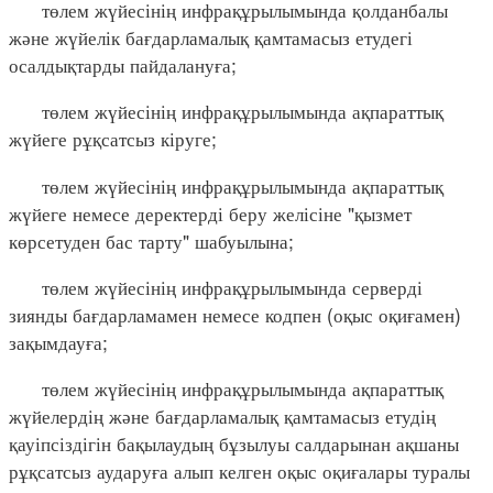
төлем жүйесінің инфрақұрылымында қолданбалы
және жүйелік бағдарламалық қамтамасыз етудегі
осалдықтарды пайдалануға;
төлем жүйесінің инфрақұрылымында ақпараттық
жүйеге рұқсатсыз кіруге;
төлем жүйесінің инфрақұрылымында ақпараттық
жүйеге немесе деректерді беру желісіне "қызмет
көрсетуден бас тарту" шабуылына;
төлем жүйесінің инфрақұрылымында серверді
зиянды бағдарламамен немесе кодпен (оқыс оқиғамен)
зақымдауға;
төлем жүйесінің инфрақұрылымында ақпараттық
жүйелердің және бағдарламалық қамтамасыз етудің
қауіпсіздігін бақылаудың бұзылуы салдарынан ақшаны
рұқсатсыз аударуға алып келген оқыс оқиғалары туралы