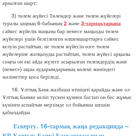
арналған шарт;
3) төлем жүйесі Төлемдер және төлем жүйелері
туралы заңның 6-бабының
және
2
3-тармақтарына
сәйкес жүйелік маңызы бар немесе маңызды төлем
жүйелері үшін белгіленген өлшемшарттарға сәйкес
келуін растайтын, не төлем жүйесін өзге төлем
жүйелеріне жатқызуды растайтын, төлем жүйесі арқылы
соңғы он екі айда жүзеге асырылған төлемдердің және
(немесе) ақша аударымдарының көлемі жөніндегі
мәліметтер қоса беріледі.
16. Ұлттық Банк жазбаша өтінішті қарайды және ол
Ұлттық Банкке келіп түскен күннен бастап он бес жұмыс
күнінен аспайтын мерзімде ол бойынша шешім
қабылдайды.
Ескерту. 16-тармақ жаңа редакцияда –
ҚР Ұлттық Банкі Басқармасының