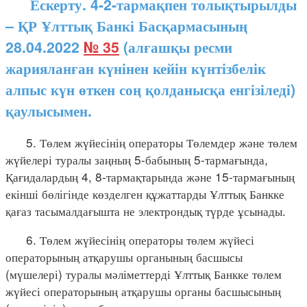
Ескерту. 4-2-тармақпен толықтырылды
– ҚР Ұлттық Банкі Басқармасының
28.04.2022
№ 35
(алғашқы ресми
жарияланған күнінен кейін күнтізбелік
алпыс күн өткен соң қолданысқа енгізіледі)
қаулысымен.
5. Төлем жүйесінің операторы Төлемдер және төлем
жүйелері туралы заңның 5-бабының 5-тармағында,
Қағидалардың 4, 8-тармақтарында және 15-тармағының
екінші бөлігінде көзделген құжаттарды Ұлттық Банкке
қағаз тасымалдағышта не электрондық түрде ұсынады.
6. Төлем жүйесінің операторы төлем жүйесі
операторының атқарушы органының басшысы
(мүшелері) туралы мәліметтерді Ұлттық Банкке төлем
жүйесі операторының атқарушы органы басшысының