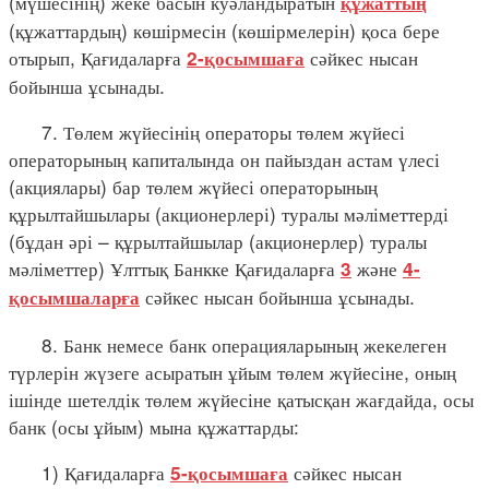
(мүшесінің) жеке басын куәландыратын
құжаттың
(құжаттардың) көшірмесін (көшірмелерін) қоса бере
отырып, Қағидаларға
сәйкес нысан
2-қосымшаға
бойынша ұсынады.
7. Төлем жүйесінің операторы төлем жүйесі
операторының капиталында он пайыздан астам үлесі
(акциялары) бар төлем жүйесі операторының
құрылтайшылары (акционерлері) туралы мәліметтерді
(бұдан әрі – құрылтайшылар (акционерлер) туралы
мәліметтер) Ұлттық Банкке Қағидаларға
және
3
4-
сәйкес нысан бойынша ұсынады.
қосымшаларға
8. Банк немесе банк операцияларының жекелеген
түрлерін жүзеге асыратын ұйым төлем жүйесіне, оның
ішінде шетелдік төлем жүйесіне қатысқан жағдайда, осы
банк (осы ұйым) мына құжаттарды:
1) Қағидаларға
сәйкес нысан
5-қосымшаға