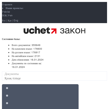
О проекте
Наши проекты:
Учёт.kz
ПОБ.Учёт
Рус
|
Қаз
|
Eng
Состояние базы:
Всего документов:
355649
На казахском языке:
176600
На русском языке:
176917
На английском языке:
2131
Дата обновления:
16.01.2024
Документы по состоянию на:
16.01.2024
Документы
Қазақ тілінде