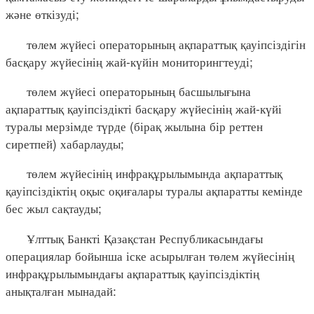
және өткізуді;
төлем жүйесі операторының ақпараттық қауіпсіздігін
басқару жүйесінің жай-күйін мониторингтеуді;
төлем жүйесі операторының басшылығына
ақпараттық қауіпсіздікті басқару жүйесінің жай-күйі
туралы мерзімде түрде (бірақ жылына бір реттен
сиретпей) хабарлауды;
төлем жүйесінің инфрақұрылымында ақпараттық
қауіпсіздіктің оқыс оқиғалары туралы ақпаратты кемінде
бес жыл сақтауды;
Ұлттық Банкті Қазақстан Республикасындағы
операциялар бойынша іске асырылған төлем жүйесінің
инфрақұрылымындағы ақпараттық қауіпсіздіктің
анықталған мынадай: