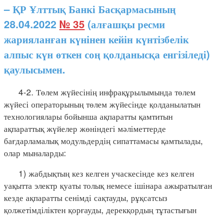
– ҚР Ұлттық Банкі Басқармасының
28.04.2022
№ 35
(алғашқы ресми
жарияланған күнінен кейін күнтізбелік
алпыс күн өткен соң қолданысқа енгізіледі)
қаулысымен.
4-2. Төлем жүйесінің инфрақұрылымында төлем
жүйесі операторының төлем жүйесінде қолданылатын
технологиялары бойынша ақпаратты қамтитын
ақпараттық жүйелер жөніндегі мәліметтерде
бағдарламалық модульдердің сипаттамасы қамтылады,
олар мыналарды:
1) жабдықтың кез келген учаскесінде кез келген
уақытта электр қуаты толық немесе ішінара ажыратылған
кезде ақпаратты сенімді сақтауды, рұқсатсыз
қолжетімділіктен қорғауды, дерекқордың тұтастығын