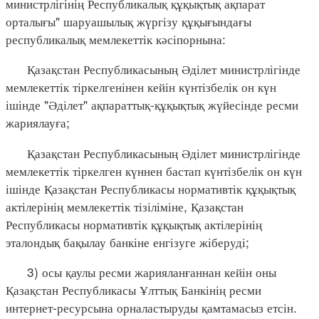
министрлігінің Республикалық құқықтық ақпарат
орталығы" шаруашылық жүргізу құқығындағы
республикалық мемлекеттік кәсіпорнына:
Қазақстан Республикасының Әділет министрлігінде
мемлекеттік тіркелгенінен кейін күнтізбелік он күн
ішінде "Әділет" ақпараттық-құқықтық жүйесінде ресми
жариялауға;
Қазақстан Республикасының Әділет министрлігінде
мемлекеттік тіркелген күннен бастап күнтізбелік он күн
ішінде Қазақстан Республикасы нормативтік құқықтық
актілерінің мемлекеттік тізіліміне, Қазақстан
Республикасы нормативтік құқықтық актілерінің
эталондық бақылау банкіне енгізуге жіберуді;
3) осы қаулы ресми жарияланғаннан кейін оны
Қазақстан Республикасы Ұлттық Банкінің ресми
интернет-ресурсына орналастыруды қамтамасыз етсін.