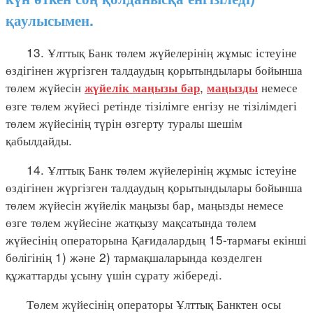
қаулысымен.
13. Ұлттық Банк төлем жүйелерінің жұмыс істеуіне
өздігінен жүргізген талдаудың қорытындылары бойынша
төлем жүйесін
,
немесе
жүйелік маңызы бар
маңызды
өзге төлем жүйесі ретінде тізілімге енгізу не тізілімдегі
төлем жүйесінің түрін өзгерту туралы шешім
қабылдайды.
14. Ұлттық Банк төлем жүйелерінің жұмыс істеуіне
өздігінен жүргізген талдаудың қорытындылары бойынша
төлем жүйесін жүйелік маңызы бар, маңызды немесе
өзге төлем жүйесіне жатқызу мақсатында төлем
жүйесінің операторына Қағидалардың 15-тармағы екінші
бөлігінің 1) және 2) тармақшаларында көзделген
құжаттарды ұсыну үшін сұрату жібереді.
Төлем жүйесінің операторы Ұлттық Банктен осы