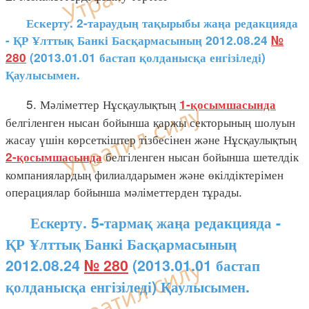
Ескерту. 2-тараудың тақырыбы жаңа редакцияда
- ҚР Ұлттық Банкі Басқармасының 2012.08.24
№
280
(2013.01.01 бастап қолданысқа енгізіледі)
Қаулысымен.
5. Мәліметтер Нұсқаулықтың
1-қосымшасында
белгіленген нысан бойынша қаржы секторының шолуын
жасау үшін көрсеткіштер тізбесінен және Нұсқаулықтың
белгіленген нысан бойынша шетелдік
2-қосымшасында
компаниялардың филиалдарымен және өкілдіктерімен
операциялар бойынша мәліметтерден тұрады.
Ескерту. 5-тармақ жаңа редакцияда -
ҚР Ұлттық Банкі Басқармасының
2012.08.24
№ 280
(2013.01.01 бастап
қолданысқа енгізіледі) Қаулысымен.