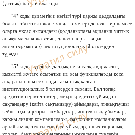
(ұлттық) банктер жатады
"4" коды қызметiнiң негiзгi түрі қаржы делдалдығы
болып табылатын және мiндеттемелерi депозиттер немесе
оларға ұқсас нысандағы (қолданыстағы ақшаның ұлттық
анықтамасына жататын, депозиттерге жақын
алмастырғыштар) институционалдық бiрлiктерден
тұрады.
"5" коды түрлі делдалдық не қосалқы қаржылық
қызметті жүзеге асыратын не осы функцияларды қоса
атқаратын осы сектордағы барлық қалған
институционалдық бiрлiктерден тұрады. Бұл топқа
кредиттік серіктестіктер, микрокредиттік ұйымдар,
сақтандыру (қайта сақтандыру) ұйымдары, жинақтаушы
зейнетақы қорлары, ломбардтар, ипотекалық ұйымдар,
қаржы лизинг компаниялары, факторинг компаниялары,
арнайы мақсаттағы еншілес ұйымдар, инвестициялық
қорлар, банк операцияларының жекелеген түрлерін