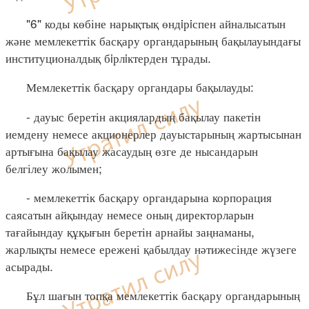
"6" коды көбіне нарықтық өндiрiспен айналысатын
және мемлекеттік басқару органдарының бақылауындағы
институционалдық бiрлiктерден тұрады.
Мемлекеттік басқару органдары бақылауды:
- дауыс беретін акциялардың бақылау пакетін
иемдену немесе акционерлер дауыстарының жартысынан
артығына бақылау жасаудың өзге де нысандарын
белгілеу жолымен;
- мемлекеттік басқару органдарына корпорация
саясатын айқындау немесе оның директорларын
тағайындау құқығын беретін арнайы заңнаманы,
жарлықты немесе ережені қабылдау нәтижесінде жүзеге
асырады.
Бұл шағын топқа мемлекеттік басқару органдарының