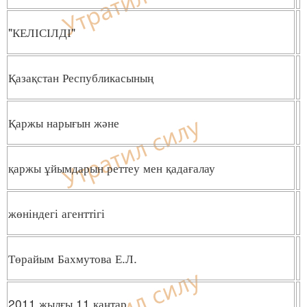
"КЕЛІСІЛДІ"
Қазақстан Республикасының
Қаржы нарығын және
қаржы ұйымдарын реттеу мен қадағалау
жөніндегі агенттігі
Төрайым Бахмутова Е.Л.
2011 жылғы 11 қаңтар