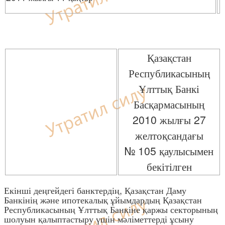
Қазақстан
Республикасының
Ұлттық Банкі
Басқармасының
2010 жылғы 27
желтоқсандағы
№ 105 қаулысымен
бекітілген
Екінші деңгейдегі банктердің, Қазақстан Даму
Банкінің және ипотекалық ұйымдардың Қазақстан
Республикасының Ұлттық Банкіне қаржы секторының
шолуын қалыптастыру үшін мәліметтерді ұсыну