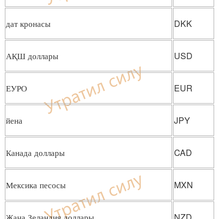
дат кронасы
DKK
АҚШ доллары
USD
ЕУРО
EUR
йена
JPY
Канада доллары
CAD
Мексика песосы
MXN
Жаңа Зеландия доллары
NZD