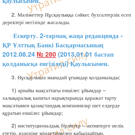
қаулысымен.
2. Мәліметтер Нұсқаулыққа сәйкес бухгалтерлік есеп
деректері негізінде жасалады.
Ескерту. 2-тармақ жаңа редакцияда -
ҚР Ұлттық Банкі Басқармасының
2012.08.24
№ 280
(2013.01.01 бастап
қолданысқа енгізіледі) Қаулысымен.
3. Нұсқаулықта мынадай ұғымдар қолданылады:
1) арнайы мақсаттағы еншілес ұйымдар –
халықаралық капитал нарықтарында қаражат тарту
мақсатымен қазақстандық компаниялар шет елдерде
құратын еншілес ұйымдар;
2) институционалдық бiрлiктер – активтерге иелік
ететін, өздеріне міндеттемелер қабылдайтын,