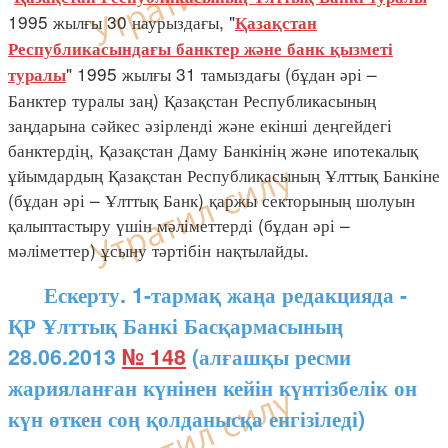
1995 жылғы 30 наурыздағы, "
Қазақстан
Республикасындағы банктер және банк қызметі
" 1995 жылғы 31 тамыздағы (бұдан әрі –
туралы
Банктер туралы заң) Қазақстан Республикасының
заңдарына сәйкес әзірленді және екінші деңгейдегі
банктердің, Қазақстан Даму Банкінің және ипотекалық
ұйымдардың Қазақстан Республикасының Ұлттық Банкіне
(бұдан әрі – Ұлттық Банк) қаржы секторының шолуын
қалыптастыру үшін мәліметтерді (бұдан әрі –
мәліметтер) ұсыну тәртібін нақтылайды.
Ескерту. 1-тармақ жаңа редакцияда -
ҚР Ұлттық Банкі Басқармасының
28.06.2013
№ 148
(алғашқы ресми
жарияланған күнінен кейін күнтізбелік он
күн өткен соң қолданысқа енгізіледі)