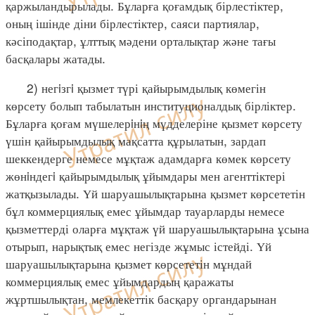
қаржыландырылады. Бұларға қоғамдық бірлестіктер,
оның ішінде діни бірлестіктер, саяси партиялар,
кәсіподақтар, ұлттық мәдени орталықтар және тағы
басқалары жатады.
2) негiзгi қызмет түрі қайырымдылық көмегін
көрсету болып табылатын институционалдық бірліктер.
Бұларға қоғам мүшелерiнiң мүдделеріне қызмет көрсету
үшін қайырымдылық мақсатта құрылатын, зардап
шеккендерге немесе мұқтаж адамдарға көмек көрсету
жөнiндегi қайырымдылық ұйымдары мен агенттіктері
жатқызылады. Үй шаруашылықтарына қызмет көрсететін
бұл коммерциялық емес ұйымдар тауарларды немесе
қызметтерді оларға мұқтаж үй шаруашылықтарына ұсына
отырып, нарықтық емес негізде жұмыс істейді. Үй
шаруашылықтарына қызмет көрсететін мұндай
коммерциялық емес ұйымдардың қаражаты
жұртшылықтан, мемлекеттік басқару органдарынан