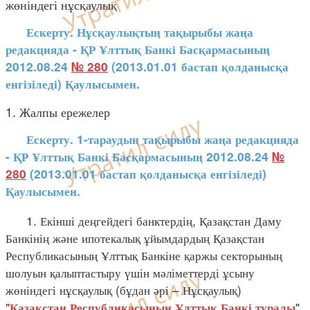
жөніндегі нұсқаулық
Ескерту. Нұсқаулықтың тақырыбы жаңа
редакцияда - ҚР Ұлттық Банкі Басқармасының
2012.08.24
№ 280
(2013.01.01 бастап қолданысқа
енгізіледі) Қаулысымен.
1. Жалпы ережелер
Ескерту. 1-тараудың тақырыбы жаңа редакцияда
- ҚР Ұлттық Банкі Басқармасының 2012.08.24
№
280
(2013.01.01 бастап қолданысқа енгізіледі)
Қаулысымен.
1. Екінші деңгейдегі банктердің, Қазақстан Даму
Банкінің және ипотекалық ұйымдардың Қазақстан
Республикасының Ұлттық Банкіне қаржы секторының
шолуын қалыптастыру үшін мәліметтерді ұсыну
жөніндегі нұсқаулық (бұдан әрі – Нұсқаулық)
"
"
Қазақстан Республикасының Ұлттық Банкі туралы