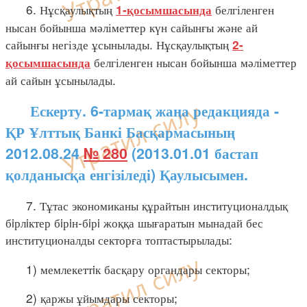
6. Нұсқаулықтың
белгіленген
1-қосымшасында
нысан бойынша мәліметтер күн сайынғы және ай
сайынғы негізде ұсынылады. Нұсқаулықтың
2-
белгіленген нысан бойынша мәліметтер
қосымшасында
ай сайын ұсынылады.
Ескерту. 6-тармақ жаңа редакцияда -
ҚР Ұлттық Банкі Басқармасының
2012.08.24
№ 280
(2013.01.01 бастап
қолданысқа енгізіледі) Қаулысымен.
7. Тұтас экономиканы құрайтын институционалдық
бiрлiктер бiрiн-бiрi жоққа шығаратын мынадай бес
институционалды секторға топтастырылады:
1) мемлекеттiк басқару органдары секторы;
2) қаржы ұйымдары секторы;