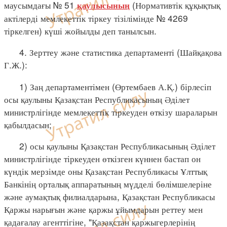
маусымдағы № 51
(Нормативтік құқықтық
қаулысының
актілерді мемлекеттік тіркеу тізілімінде № 4269
тіркелген) күші жойылды деп танылсын.
4. Зерттеу және статистика департаменті (Шайқақова
Г.Ж.):
1) Заң департаментімен (Өртембаев А.Қ.) бірлесіп
осы қаулыны Қазақстан Республикасының Әділет
министрлігінде мемлекеттік тіркеуден өткізу шараларын
қабылдасын;
2) осы қаулыны Қазақстан Республикасының Әділет
министрлігінде тіркеуден өткізген күннен бастап он
күндік мерзімде оны Қазақстан Республикасы Ұлттық
Банкінің орталық аппаратының мүдделі бөлімшелеріне
және аумақтық филиалдарына, Қазақстан Республикасы
Қаржы нарығын және қаржы ұйымдарын реттеу мен
қадағалау агенттігіне, "Қазақстан қаржыгерлерінің