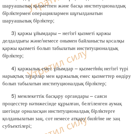
шаруашылық қызметпен және басқа институционалдық
бiрлiктермен операциялармен шұғылданатын
шаруашылық бiрлiктер;
3) қаржы ұйымдары – негiзгi қызметі қаржы
делдалдығы және/немесе онымен байланысты қосалқы
қаржы қызметі болып табылатын институционалдық
бiрлiктер;
4) қаржылық емес ұйымдар – қызметiнiң негiзгi түрі
нарықтық тауарлар мен қаржылық емес қызметтер өндіру
болып табылатын институционалдық бiрлiктер;
5) мемлекеттік басқару органдары – саяси
процесстер нәтижесінде құрылған, белгіленген аумақ
шегінде орналасқан институционалдық бiрлiктерге
қолданылатын заң, сот немесе атқару билiгiне ие заң
субъектілері;