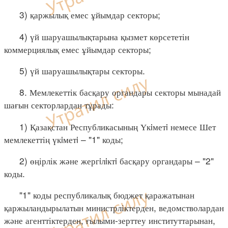
3) қаржылық емес ұйымдар секторы;
4) үй шаруашылықтарына қызмет көрсететін
коммерциялық емес ұйымдар секторы;
5) үй шаруашылықтары секторы.
8. Мемлекеттік басқару органдары секторы мынадай
шағын секторлардан тұрады:
1) Қазақстан Республикасының Үкiметi немесе Шет
мемлекеттің үкiметi – "1" коды;
2) өңірлік және жергiлiктi басқару органдары – "2"
коды.
"1" коды республикалық бюджет қаражатынан
қаржыландырылатын министрліктерден, ведомстволардан
және агенттіктерден, ғылыми-зерттеу институттарынан,