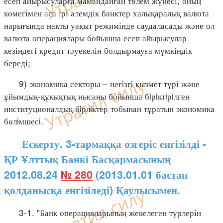
есеп айырысуларға маманданған төлем жүйесі, оның
көмегімен аса ірі әлемдік банктер халықаралық валюта
нарығында нақты уақыт режимінде саудаласады және ол
валюта операциялары бойынша есеп айырысулар
кезіндегі кредит тәуекелін болдырмауға мүмкіндік
береді;
9) экономика секторы – негiзгi қызмет түрі және
ұйымдық-құқықтық нысаны бойынша бiрiктiрiлген
институционалдық бiрлiктер тобынан тұратын экономика
бөлiмшесi.
Ескерту. 3-тармаққа өзгеріс енгізілді -
ҚР Ұлттық Банкі Басқармасының
2012.08.24
№ 280
(2013.01.01 бастап
қолданысқа енгізіледі) Қаулысымен.
3-1. "Банк операцияларының жекелеген түрлерін