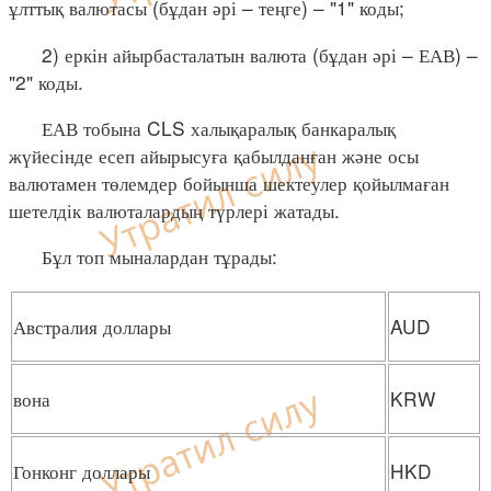
ұлттық валютасы (бұдан әрі – теңге) – "1" коды;
2) еркін айырбасталатын валюта (бұдан әрі – ЕАВ) –
"2" коды.
ЕАВ тобына CLS халықаралық банкаралық
жүйесінде есеп айырысуға қабылданған және осы
валютамен төлемдер бойынша шектеулер қойылмаған
шетелдік валюталардың түрлері жатады.
Бұл топ мыналардан тұрады:
Австралия доллары
AUD
вона
KRW
Гонконг доллары
HKD