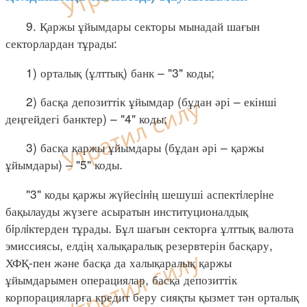
9. Қаржы ұйымдары секторы мынадай шағын
секторлардан тұрады:
1) орталық (ұлттық) банк – "3" коды;
2) басқа депозиттік ұйымдар (бұдан әрі – екінші
деңгейдегі банктер) – "4" коды;
3) басқа қаржы ұйымдары (бұдан әрі – қаржы
ұйымдары) – "5" коды.
"3" коды қаржы жүйесiнiң шешуші аспектiлерiне
бақылауды жүзеге асыратын институционалдық
бiрлiктерден тұрады. Бұл шағын секторға ұлттық валюта
эмиссиясы, елдің халықаралық резервтерін басқару,
ХФҚ-пен және басқа да халықаралық қаржы
ұйымдарымен операциялар, басқа депозиттік
корпорацияларға кредит беру сияқты қызмет тән орталық