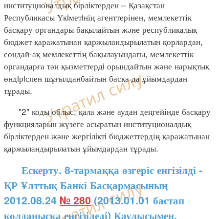
институционалдық бiрлiктерден – Қазақстан
Республикасы Үкiметiнің агенттерінен, мемлекеттік
басқару органдары бақылайтын және республикалық
бюджет қаражатынан қаржыландырылатын қорлардан,
сондай-ақ мемлекеттің бақылауындағы, мемлекеттік
органдарға тән қызметтердi орындайтын және нарықтық
өндiрiспен шұғылданбайтын басқа да ұйымдардан
тұрады.
"2" коды облыс, қала және аудан деңгейінде басқару
функцияларын жүзеге асыратын институционалдық
бiрлiктерден және жергiлiктi бюджеттердің қаражатынан
қаржыландырылатын ұйымдардан тұрады.
Ескерту. 8-тармаққа өзгеріс енгізілді -
ҚР Ұлттық Банкі Басқармасының
2012.08.24
№ 280
(2013.01.01 бастап
қолданысқа енгізіледі) Қаулысымен.