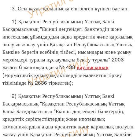
3. Осы қаулы қолданысқа енгізілген күннен бастап:
1) Қазақстан Республикасының Ұлттық Банкі
Басқармасының "Екінші деңгейдегі банктердің және
ипотекалық ұйымдардың ақша-кредиттік және қаржылық
шолуын жасау үшін Қазақстан Республикасының Ұлттық
Банкіне беретін есебінің тізбесі, нысандары және ұсыну
мерзімдері туралы нұсқаулықты бекіту туралы" 2003
жылғы 6 желтоқсандағы № 438
қаулысының
(Нормативтік құқықтық актілерді мемлекеттік тіркеу
тізілімінде № 2636 тіркелген);
2) Қазақстан Республикасының Ұлттық Банкі
Басқармасының "Қазақстан Республикасының Ұлттық
Банкі Басқармасының "Екінші деңгейдегі банктердің,
кредиттік серіктестіктердің және ипотекалық
компаниялардың ақша-кредиттік және қаржылық шолуын
жасау үшін Қазақстан Республикасының Ұлттық Банкіне