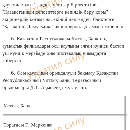
қауымдастығы" заңды тұлғалар бірлестігіне,
"Қазақстанның депозиттерге кепілдік беру қоры"
акционерлік қоғамына, екінші деңгейдегі банктерге,
"Қазақстан Даму Банкі" акционерлік қоғамына жіберсін.
5. Қазақстан Республикасы Ұлттық Банкінің
аумақтық филиалдары осы қаулыны алған күннен бастап
үш күндік мерзімде оны ипотекалық ұйымдарға
жіберсін.
6. Осы қаулының орындалуын бақылау Қазақстан
Республикасының Ұлттық Банкі Төрағасының
орынбасары Д.Т. Ақышевқа жүктелсін.
Ұлттық Банк
Төрағасы Г. Марченко