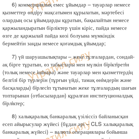
6) коммерциялық емес ұйымдар – тауарлар немесе
қызметтер өндiру мақсатымен құрылатын, мәртебесі
олардың осы ұйымдарды құратын, бақылайтын немесе
қаржыландыратын бірліктер үшін кіріс, пайда немесе
өзге де қаржылай пайда көзі болуына мүмкіндік
бермейтін заңды немесе қоғамдық ұйымдар;
7) үй шаруашылықтары – жеке тұлғалардан, сондай-
ақ бірге тұратын, өз табыстары мен мүлкін бiрiктiретiн
(толық немесе iшiнара) және тауарлар мен қызметтердiң
белгiлi бір түрлерін (тұрғын үйді, тамақ өнiмдерiн және
басқаларды) бiрлесiп тұтынатын жеке тұлғалардың шағын
топтарынан (отбасылардан) құралған институционалдық
бiрлiктер;
8) халықаралық банкаралық үзіліссіз байланысқан
есеп айырысулар жүйесі (бұдан әрі – CLS халықаралық
банкаралық жүйесі) – валюта операциялары бойынша