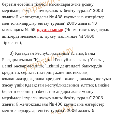
беретін есебінің тізбесі, нысандары және ұсыну
мерзімдері туралы нұсқаулықты бекіту туралы" 2003
жылғы 6 желтоқсандағы № 438 қаулысына өзгерістер
мен толықтырулар енгізу туралы" 2005 жылғы 13
мамырдағы № 59
(Нормативтік құқықтық
қаулысының
актілерді мемлекеттік тіркеу тізілімінде № 3688
тіркелген);
3) Қазақстан Республикасының Ұлттық Банкі
Басқармасының "Қазақстан Республикасының Ұлттық
Банкі Басқармасының "Екінші деңгейдегі банктердің,
кредиттік серіктестіктердің және ипотекалық
компаниялардың ақша-кредиттік және қаржылық шолуын
жасау үшін Қазақстан Республикасының Ұлттық Банкіне
беретін есебінің тізбесі, нысандары және ұсыну
мерзімдері туралы нұсқаулықты бекіту туралы" 2003
жылғы 6 желтоқсандағы № 438 қаулысына өзгерістер
мен толықтырулар енгізу туралы" 2006 жылғы 5