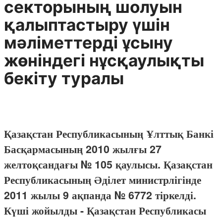
секторының шолуын
қалыптастыру үшін
мәліметтерді ұсыну
жөніндегі нұсқаулықты
бекіту туралы
Қазақстан Республикасының Ұлттық Банкі
Басқармасының 2010 жылғы 27
желтоқсандағы № 105 қаулысы. Қазақстан
Республикасының Әділет министрлігінде
2011 жылы 9 ақпанда № 6772 тіркелді.
Күші жойылды - Қазақстан Республикасы