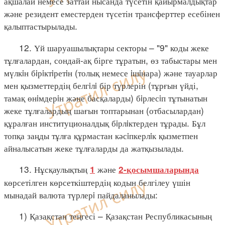
ақшалай немесе заттай нысанда түсетін қайырмалдықтар
және резидент еместерден түсетін трансферттер есебінен
қалыптастырылады.
12. Үй шаруашылықтары секторы – "9" коды жеке
тұлғалардан, сондай-ақ бірге тұратын, өз табыстары мен
мүлкiн бiрiктiретiн (толық немесе iшiнара) және тауарлар
мен қызметтердің белгiлi бір түрлерін (тұрғын үйді,
тамақ өнiмдерiн және басқаларды) бiрлесiп тұтынатын
жеке тұлғалардың шағын топтарынан (отбасылардан)
құралған институционалдық бiрлiктерден тұрады. Бұл
топқа заңды тұлға құрмастан кәсiпкерлiк қызметпен
айналысатын жеке тұлғаларды да жатқызылады.
13. Нұсқаулықтың
және
1
2-қосымшаларында
көрсетілген көрсеткіштердің кодын белгілеу үшін
мынадай валюта түрлерi пайдаланылады:
1) Қазақстан теңгесі – Қазақстан Республикасының