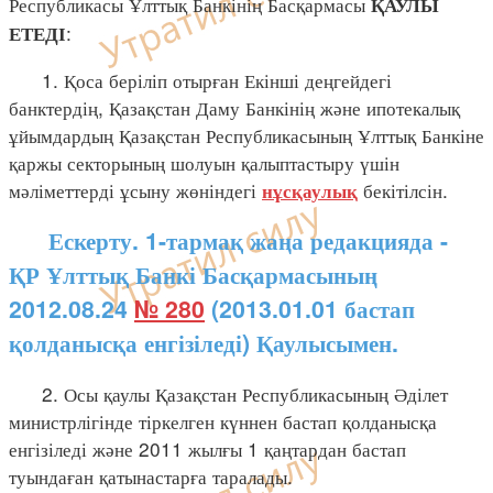
Республикасы Ұлттық Банкінің Басқармасы
ҚАУЛЫ
:
ЕТЕДІ
1. Қоса беріліп отырған Екінші деңгейдегі
банктердің, Қазақстан Даму Банкінің және ипотекалық
ұйымдардың Қазақстан Республикасының Ұлттық Банкіне
қаржы секторының шолуын қалыптастыру үшін
мәліметтерді ұсыну жөніндегі
бекітілсін.
нұсқаулық
Ескерту. 1-тармақ жаңа редакцияда -
ҚР Ұлттық Банкі Басқармасының
2012.08.24
№ 280
(2013.01.01 бастап
қолданысқа енгізіледі) Қаулысымен.
2. Осы қаулы Қазақстан Республикасының Әділет
министрлігінде тіркелген күннен бастап қолданысқа
енгізіледі және 2011 жылғы 1 қаңтардан бастап
туындаған қатынастарға таралады.