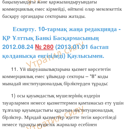
бақылауындағы және қаржыландыруындағы
коммерциялық емес кірмейді, өйткені олар мемлекеттік
басқару органдары секторына жатады.
Ескерту. 10-тармақ жаңа редакцияда -
ҚР Ұлттық Банкі Басқармасының
2012.08.24
№ 280
(2013.01.01 бастап
қолданысқа енгізіледі) Қаулысымен.
11. Үй шаруашылықтарына қызмет көрсететін
коммерциялық емес ұйымдар секторы – "8" коды
мынадай институционалдық бiрлiктерден тұрады:
1) осы қауымдастық мүшелерiнiң өздерін
тауарлармен немесе қызметтермен қамтамасыз ету үшін
тұлғалар қауымдастығы құратын институционалдық
бiрлiктер. Мұндай қызметтер әдетте тегін көрсетiледi
немесе тұрақты мүшелік жарналар есебінен