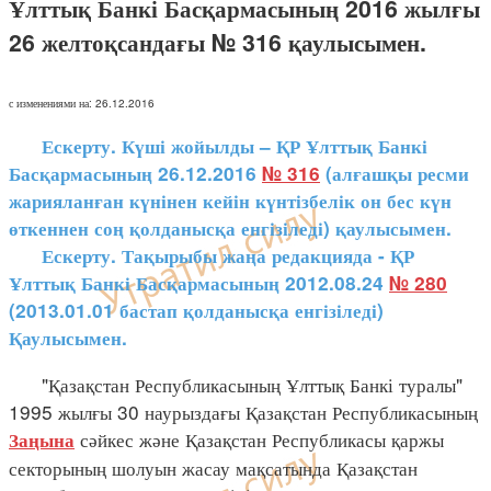
Ұлттық Банкі Басқармасының 2016 жылғы
26 желтоқсандағы № 316 қаулысымен.
с изменениями на: 26.12.2016
Ескерту. Күші жойылды – ҚР Ұлттық Банкі
Басқармасының 26.12.2016
№ 316
(алғашқы ресми
жарияланған күнінен кейін күнтізбелік он бес күн
өткеннен соң қолданысқа енгізіледі) қаулысымен.
Ескерту. Тақырыбы жаңа редакцияда - ҚР
Ұлттық Банкі Басқармасының 2012.08.24
№ 280
(2013.01.01 бастап қолданысқа енгізіледі)
Қаулысымен.
"Қазақстан Республикасының Ұлттық Банкі туралы"
1995 жылғы 30 наурыздағы Қазақстан Республикасының
сәйкес және Қазақстан Республикасы қаржы
Заңына
секторының шолуын жасау мақсатында Қазақстан