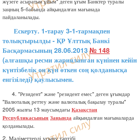
жүзеге асыратын ұйым" деген ұғым Банктер туралы
заңның 5-бабында айқындалған мағынада
пайдаланылады.
Ескерту. 1-тарау 3-1-тармақпен
толықтырылды - ҚР Ұлттық Банкі
Басқармасының 28.06.2013
№ 148
(алғашқы ресми жарияланған күнінен кейін
күнтізбелік он күн өткен соң қолданысқа
енгізіледі) қаулысымен.
4. "Резидент" және "резидент емес" деген ұғымдар
"Валюталық реттеу және валюталық бақылау туралы"
2005 жылғы 13 маусымдағы
Қазақстан
айқындалған мағыналарда
Республикасының
Заңында
қолданылады.
2. Мәліметтерді ұсыну тәртібі