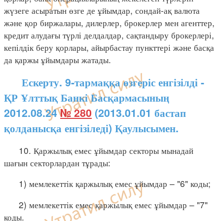
жүзеге асыратын өзге де ұйымдар, сондай-ақ валюта
және қор биржалары, дилерлер, брокерлер мен агенттер,
кредит алудағы түрлі делдалдар, сақтандыру брокерлері,
кепілдік беру қорлары, айырбастау пункттері және басқа
да қаржы ұйымдары жатады.
Ескерту. 9-тармаққа өзгеріс енгізілді -
ҚР Ұлттық Банкі Басқармасының
2012.08.24
№ 280
(2013.01.01 бастап
қолданысқа енгізіледі) Қаулысымен.
10. Қаржылық емес ұйымдар секторы мынадай
шағын секторлардан тұрады:
1) мемлекеттік қаржылық емес ұйымдар – "6" коды;
2) мемлекеттік емес қаржылық емес ұйымдар – "7"
коды.