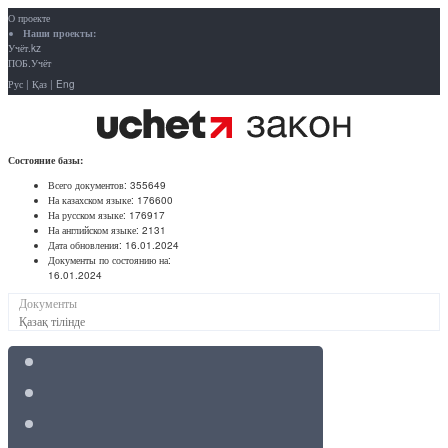
О проекте
Наши проекты:
Учёт.kz
ПОБ.Учёт
Рус
|
Қаз
|
Eng
Состояние базы:
Всего документов:
355649
На казахском языке:
176600
На русском языке:
176917
На английском языке:
2131
Дата обновления:
16.01.2024
Документы по состоянию на:
16.01.2024
Документы
Қазақ тілінде