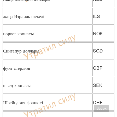
жаңа Израиль шекелі
ILS
норвег кронасы
NOK
Сингапур доллары
SGD
фунт стерлинг
GBP
швед кронасы
SEK
Швейцария франкісі
CHF
Вверх