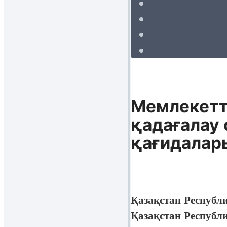
Мемлекетт
қадағалау
қағидалар
Қазақстан Республ
Қазақстан Республ