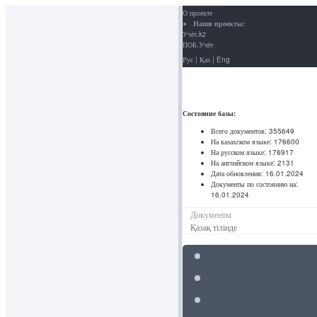
О проекте
Наши проекты:
Учёт.kz
ПОБ.Учёт
Рус
|
Қаз
|
Eng
Состояние базы:
Всего документов:
355649
На казахском языке:
176600
На русском языке:
176917
На английском языке:
2131
Дата обновления:
16.01.2024
Документы по состоянию на:
16.01.2024
Документы
Қазақ тілінде