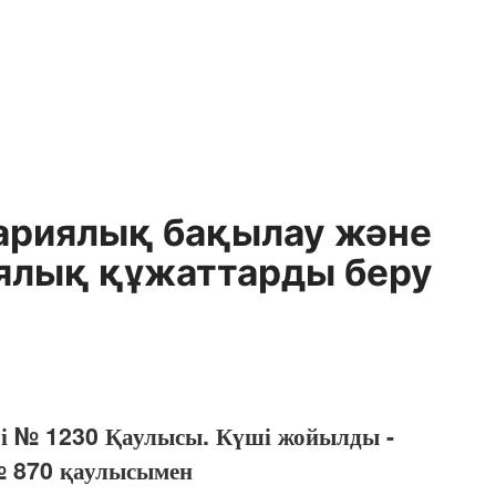
ариялық бақылау және
иялық құжаттарды беру
гі № 1230 Қаулысы. Күші жойылды -
№ 870 қаулысымен