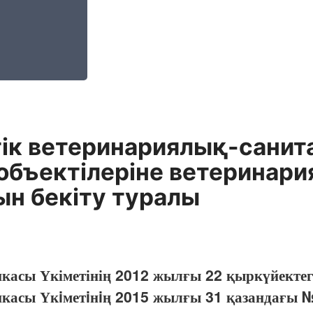
ік ветеринариялық-санит
 объектілеріне ветеринар
ын бекіту туралы
икасы Үкіметінің 2012 жылғы 22 қыркүйекте
икасы Үкiметiнiң 2015 жылғы 31 қазандағы 