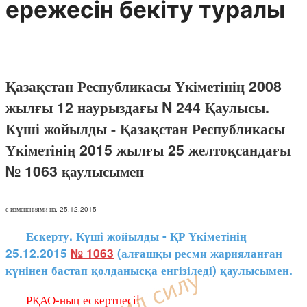
ережесін бекіту туралы
Қазақстан Республикасы Үкіметінің 2008
жылғы 12 наурыздағы N 244 Қаулысы.
Күші жойылды - Қазақстан Республикасы
Үкіметінің 2015 жылғы 25 желтоқсандағы
№ 1063 қаулысымен
с изменениями на: 25.12.2015
Ескерту. Күші жойылды - ҚР Үкіметінің
25.12.2015
№ 1063
(алғашқы ресми жарияланған
күнінен бастап қолданысқа енгізіледі) қаулысымен.
РҚАО-ның ескертпесі!