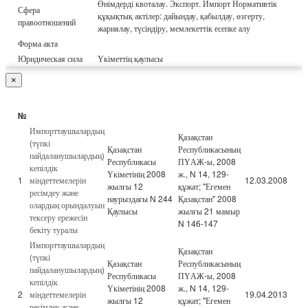
Өнімдерді квоталау. Экспорт. Импорт Нормативтік
Сфера
құқықтық актілер: дайындау, қабылдау, өзгерту,
правоотношений
жариялау, түсіндіру, мемлекеттік есепке алу
Форма акта
Юридическая сила
Үкіметтің қаулысы
×
№
Импорттаушылардың
Қазақстан
(түпкі
Қазақстан
Республикасының
пайдаланушылардың)
Республикасы
ПҮАЖ-ы, 2008
кепілдік
Үкіметінің 2008
ж., N 14, 129-
1
міндеттемелерін
12.03.2008
жылғы 12
құжат; "Егемен
ресімдеу және
наурыздағы N 244
Қазақстан" 2008
олардың орындалуын
Қаулысы
жылғы 21 мамыр
тексеру ережесін
N 146-147
бекіту туралы
Импорттаушылардың
Қазақстан
(түпкі
Қазақстан
Республикасының
пайдаланушылардың)
Республикасы
ПҮАЖ-ы, 2008
кепілдік
Үкіметінің 2008
ж., N 14, 129-
2
міндеттемелерін
19.04.2013
жылғы 12
құжат; "Егемен
ресімдеу және