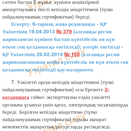
сәттен бастап 5 жұмыс күнінен кешіктірмей
импорттаушыға тиісті кепілдік міндеттемені (түпкі
пайдаланушының сертификатын) береді.
Ескерту. 6-тармақ жаңа редакцияда - ҚР
Үкіметінің 19.04.2013
№ 379
(алғашқы ресми
жарияланған күнінен бастап күнтізбелік он күн
өткен соң қолданысқа енгізіледі); өзгеріс енгізілді -
ҚР Үкіметінің 26.02.2014
№ 155
(алғашқы ресми
жарияланғанынан кейін күнтізбелік он күн өткен соң
қолданысқа енгізіледі) қаулыларымен.
7. Уәкілетті орган кепілдік міндеттемені (түпкі
пайдаланушының сертификатын) осы Ережеге
2-
сәйкес экспорттаушы елдің уәкілетті
қосымшаға
органына ұсынуы үшін қағаз, электрондық тасығыштарда
береді. Берілген кепілдік міндеттеме (түпкі
пайдаланушының сертификаты) туралы ақпарат
мемлекеттік ақпараттық ресурстарда ресімделеді.