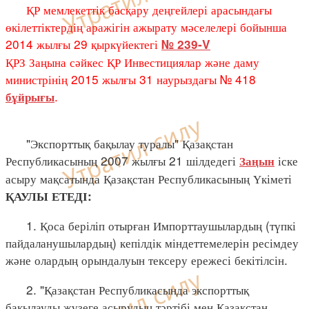
ҚР мемлекеттік басқару деңгейлері арасындағы
өкілеттіктердің аражігін ажырату мәселелері бойынша
2014 жылғы 29 қыркүйектегі
№ 239-V
ҚРЗ Заңына сәйкес ҚР Инвестициялар және даму
министрінің 2015 жылғы 31 наурыздағы № 418
.
бұйрығы
"Экспорттық бақылау туралы" Қазақстан
Республикасының 2007 жылғы 21 шілдедегі
іске
Заңын
асыру мақсатында Қазақстан Республикасының Үкіметі
ҚАУЛЫ ЕТЕДІ:
1. Қоса беріліп отырған Импорттаушылардың (түпкі
пайдаланушылардың) кепілдік міндеттемелерін ресімдеу
және олардың орындалуын тексеру ережесі бекітілсін.
2. "Қазақстан Республикасында экспорттық
бақылауды жүзеге асырудың тәртібі мен Қазақстан