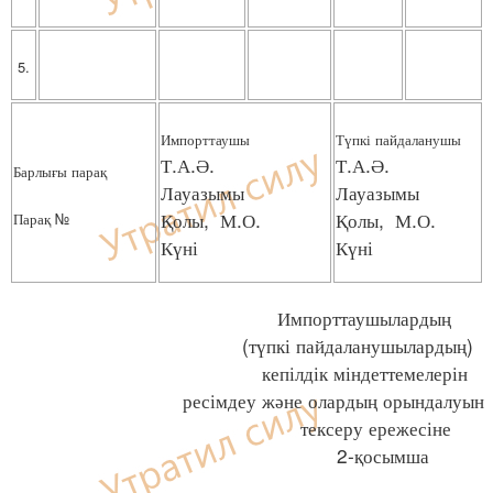
5.
Импорттаушы
Түпкі пайдаланушы
Т.А.Ә.
Т.А.Ә.
Барлығы парақ
Лауазымы
Лауазымы
Қолы, М.О.
Қолы, М.О.
Парақ №
Күні
Күні
Импорттаушылардың
(түпкі пайдаланушылардың)
кепілдік міндеттемелерін
ресімдеу және олардың орындалуын
тексеру ережесіне
2-қосымша