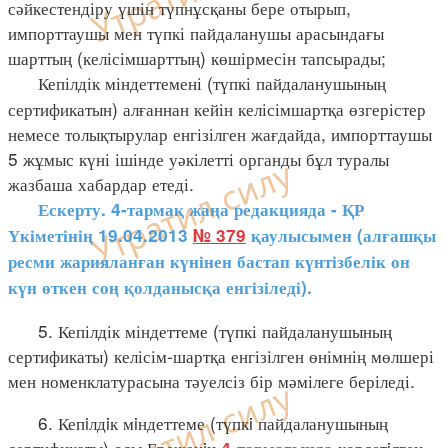
сәйкестендіру үшін түпнұсқаны бере отырып,
импорттаушы мен түпкі пайдаланушы арасындағы
шарттың (келісімшарттың) көшірмесін тапсырады;
Кепілдік міндеттемені (түпкі пайдаланушының
сертификатын) алғаннан кейін келісімшартқа өзгерістер
немесе толықтырулар енгізілген жағдайда, импорттаушы
5 жұмыс күні ішінде уәкілетті органды бұл туралы
жазбаша хабардар етеді.
Ескерту. 4-тармақ жаңа редакцияда - ҚР
Үкіметінің 19.04.2013
№ 379
қаулысымен (алғашқы
ресми жарияланған күнінен бастап күнтізбелік он
күн өткен соң қолданысқа енгізіледі).
5. Кепілдік міндеттеме (түпкі пайдаланушының
сертификаты) келісім-шартқа енгізілген өнімнің мөлшері
мен номенклатурасына тәуелсіз бір мәмілеге беріледі.
6. Кепiлдiк мiндеттеме (түпкi пайдаланушының
сертификаты) осы Ереженiң
көрсетiлген