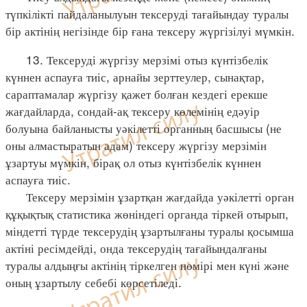
түпкілікті пайдаланылуын тексеруді тағайындау туралы
бір актінің негізінде бір ғана тексеру жүргізілуі мүмкін.
13. Тексеруді жүргізу мерзімі отыз күнтізбелік
күннен аспауға тиіс, арнайы зерттеулер, сынақтар,
сараптамалар жүргізу қажет болған кездегі ерекше
жағдайларда, сондай-ақ тексеру көлемінің едәуір
болуына байланысты уәкілетті органның басшысы (не
оны алмастыратын адам) тексеру жүргізу мерзімін
ұзартуы мүмкін, бірақ ол отыз күнтізбелік күннен
аспауға тиіс.
Тексеру мерзімін ұзартқан жағдайда уәкілетті орган
құқықтық статистика жөніндегі органда тіркей отырып,
міндетті түрде тексерудің ұзартылғаны туралы қосымша
актіні ресімдейді, онда тексерудің тағайындалғаны
туралы алдыңғы актінің тіркелген нөмірі мен күні және
оның ұзартылу себебі көрсетіледі.