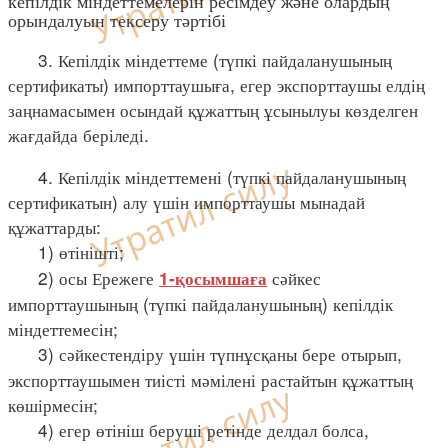
кепілдік міндеттемелерін ресімдеу және олардың
орындалуын тексеру тәртібі
3. Кепілдік міндеттеме (түпкі пайдаланушының
сертификаты) импорттаушыға, егер экспорттаушы елдің
заңнамасымен осындай құжаттың ұсынылуы көзделген
жағдайда беріледі.
4. Кепілдік міндеттемені (түпкі пайдаланушының
сертификатын) алу үшін импорттаушы мынадай
құжаттарды:
1) өтінішті;
2) осы Ережеге
сәйкес
1-қосымшаға
импорттаушының (түпкі пайдаланушының) кепілдік
міндеттемесін;
3) сәйкестендіру үшін түпнұсқаны бере отырып,
экспорттаушымен тиісті мәмілені растайтын құжаттың
көшірмесін;
4) егер өтініш беруші ретінде делдал болса,