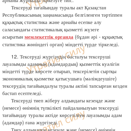
Тексеруді тағайындау туралы акт Қазақстан
Республикасының заңнамасында белгіленген тәртіппен
құқықтық статистика және арнайы есепке алу
саласындағы статистикалық қызметті жүзеге
асыратын
(бұдан әрі - құқықтық
мемлекеттік органда
статистика жөніндегі орган) міндетті түрде тіркеледі.
12. Тексеруді жүргізудің басталуы тексеруші
лауазымды адамның (адамдардың) қызметтік куәлігін
міндетті түрде көрсете отырып, тексерілетін сыртқы
экономикалық қызметке қатысушыға (мәлімдеушіге)
тексерудің тағайындалуы туралы актіні тапсырған кезден
бастап есептеледі.
Тексеруді тиеп жіберу алдындағы кезеңде және
(немесе) өнімнің түпкілікті пайдаланылуын тексеруді
тағайындау туралы актіде көрсетілген лауазымды адам
(адамдар) ғана жүргізеді.
Тиеу алдындағы кезеңде және (немесе) өнімнің