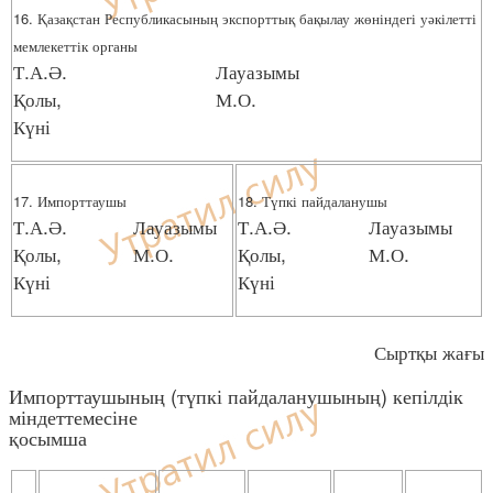
16. Қазақстан Республикасының экспорттық бақылау жөніндегі уәкілетті
мемлекеттік органы
Т.А.Ә. Лауазымы
Қолы, М.О.
Күні
17. Импорттаушы
18. Түпкі пайдаланушы
Т.А.Ә. Лауазымы
Т.А.Ә. Лауазымы
Қолы, М.О.
Қолы, М.О.
Күні
Күні
Сыртқы жағы
Импорттаушының (түпкі пайдаланушының) кепілдік
міндеттемесіне
қосымша