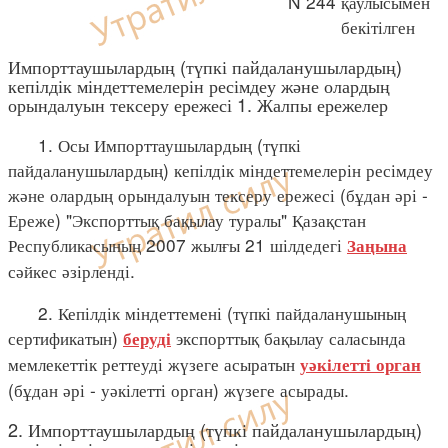
N 244 қаулысымен
бекітілген
Импорттаушылардың (түпкі пайдаланушылардың)
кепілдік міндеттемелерін ресімдеу және олардың
орындалуын тексеру ережесі 1. Жалпы ережелер
1. Осы Импорттаушылардың (түпкі
пайдаланушылардың) кепілдік міндеттемелерін ресімдеу
және олардың орындалуын тексеру ережесі (бұдан әрі -
Ереже) "Экспорттық бақылау туралы" Қазақстан
Республикасының 2007 жылғы 21 шілдедегі
Заңына
сәйкес әзірленді.
2. Кепілдік міндеттемені (түпкі пайдаланушының
сертификатын)
экспорттық бақылау саласында
беруді
мемлекеттік реттеуді жүзеге асыратын
уәкілетті орган
(бұдан әрі - уәкілетті орган) жүзеге асырады.
2. Импорттаушылардың (түпкі пайдаланушылардың)