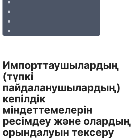
Импорттаушылардың
(түпкі
пайдаланушылардың)
кепілдік
міндеттемелерін
ресімдеу және олардың
орындалуын тексеру