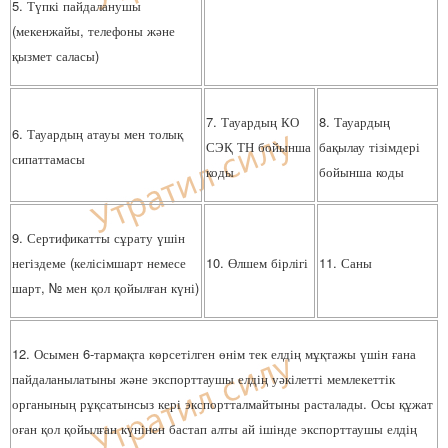
5. Түпкі пайдаланушы
(мекенжайы, телефоны және
қызмет саласы)
7. Тауардың КО
8. Тауардың
6. Тауардың атауы мен толық
СЭҚ ТН бойынша
бақылау тізімдері
сипаттамасы
коды
бойынша коды
9. Сертификатты сұрату үшін
негіздеме (келісімшарт немесе
10. Өлшем бірлігі
11. Саны
шарт, № мен қол қойылған күні)
12. Осымен 6-тармақта көрсетілген өнім тек елдің мұқтажы үшін ғана
пайдаланылатыны және экспорттаушы елдің уәкілетті мемлекеттік
органының рұқсатынсыз кері экспортталмайтыны расталады. Осы құжат
оған қол қойылған күнінен бастап алты ай ішінде экспорттаушы елдің