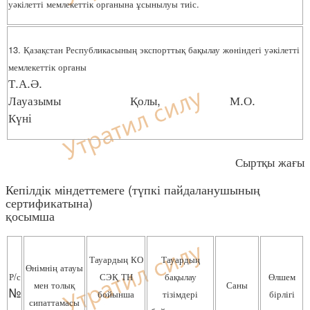
уәкілетті мемлекеттік органына ұсынылуы тиіс.
13. Қазақстан Республикасының экспорттық бақылау жөніндегі уәкілетті
мемлекеттік органы
Т.А.Ә.
Лауазымы Қолы, М.О.
Күні
Сыртқы жағы
Кепілдік міндеттемеге (түпкі пайдаланушының
сертификатына)
қосымша
Тауардың КО
Тауардың
Өнімнің атауы
Р/с
СЭҚ ТН
бақылау
Өлшем
мен толық
Саны
№
бойынша
тізімдері
бірлігі
сипаттамасы