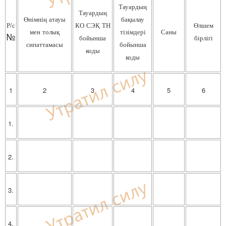
Тауардың
Тауардың
Өнімнің атауы
бақылау
Р/с
КО СЭҚ ТН
Өлшем
мен толық
тізімдері
Саны
№
бойынша
бірлігі
сипаттамасы
бойынша
коды
коды
1
2
3
4
5
6
1.
2.
3.
4.