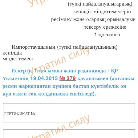
(түпкі пайдаланушылардың)
кепілдік міндеттемелерін
ресімдеу және олардың орындалуын
тексеру ережесіне
1-қосымша
Импорттаушының (түпкі пайдаланушының)
кепілдік
міндеттемесі
Ескерту. 1-қосымша жаңа редакцияда - ҚР
Үкіметінің 19.04.2013
№ 379
қаулысымен (алғашқы
ресми жарияланған күнінен бастап күнтізбелік он
күн өткен соң қолданысқа енгізіледі).
СЕРТИФИКАТ №