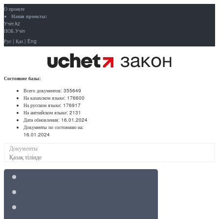
О проекте
Наши проекты:
Учёт.kz
ПОБ.Учёт
Рус
|
Қаз
|
Eng
Состояние базы:
Всего документов:
355649
На казахском языке:
176600
На русском языке:
176917
На английском языке:
2131
Дата обновления:
16.01.2024
Документы по состоянию на:
16.01.2024
Документы
Қазақ тілінде