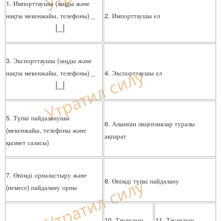
1. Импорттаушы (заңды және
нақты мекенжайы, телефоны) _
2. Импорттаушы ел
|_|
3. Экспорттаушы (заңды және
нақты мекенжайы, телефоны) _
4. Экспорттаушы ел
|_|
5. Түпкі пайдаланушы
6. Алынған лицензиялар туралы
(мекенжайы, телефоны және
ақпарат
қызмет саласы)
7. Өнімді орналастыру және
8. Өнімді түпкі пайдалану
(немесе) пайдалану орны
10. Тауардың
11. Тауардың