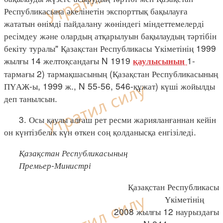
Республикасына әкелінетін экспорттық бақылауға
жататын өнімді пайдалану жөніндегі міндеттемелерді
ресімдеу және олардың атқарылуын бақылаудың тәртібін
бекіту туралы" Қазақстан Республикасы Үкіметінің 1999
жылғы 14 желтоқсандағы N 1919
1-
қаулысының
тармағы 2) тармақшасының (Қазақстан Республикасының
ПҮАЖ-ы, 1999 ж., N 55-56, 546-құжат) күші жойылды
деп танылсын.
3. Осы қаулы алғаш рет ресми жарияланғаннан кейін
он күнтізбелік күн өткен соң қолданысқа енгізіледі.
Қазақстан Республикасының
Премьер-Министрі
Қазақстан Республикасы
Үкіметінің
2008 жылғы 12 наурыздағы