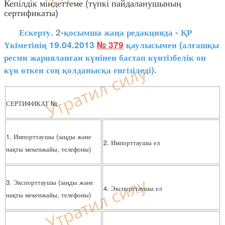
Кепілдік міндеттеме (түпкі пайдаланушының
сертификаты)
Ескерту. 2-қосымша жаңа редакцияда - ҚР
Үкіметінің 19.04.2013
№ 379
қаулысымен (алғашқы
ресми жарияланған күнінен бастап күнтізбелік он
күн өткен соң қолданысқа енгізіледі).
СЕРТИФИКАТ №
1. Импорттаушы (заңды және
2. Импорттаушы ел
нақты мекенжайы, телефоны)
3. Экспорттаушы (заңды және
4. Экспорттаушы ел
нақты мекенжайы, телефоны)