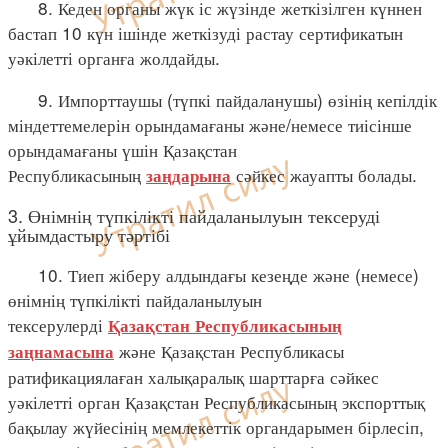
8. Кеден органы жүк іс жүзінде жеткізілген күннен
бастап 10 күн ішінде жеткізуді растау сертификатын
уәкілетті органға жолдайды.
9. Импорттаушы (түпкі пайдаланушы) өзінің кепілдік
міндеттемелерін орындамағаны және/немесе тиісінше
орындамағаны үшін Қазақстан
Республикасының
сәйкес жауапты болады.
заңдарына
3. Өнімнің түпкілікті пайдаланылуын тексеруді
ұйымдастыру тәртібі
10. Тиеп жіберу алдындағы кезеңде және (немесе)
өнімнің түпкілікті пайдаланылуын
тексерулерді
Қазақстан Республикасының
және Қазақстан Республикасы
заңнамасына
ратификациялаған халықаралық шарттарға сәйкес
уәкілетті орган Қазақстан Республикасының экспорттық
бақылау жүйесінің мемлекеттік органдарымен бірлесіп,