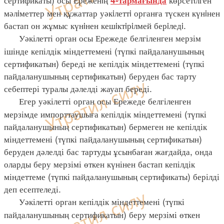
4-тармағында
мәлiметтер мен құжаттар уәкiлеттi органға түскен күнiнен
бастап он жұмыс күнiнен кешiктiрiлмей берiледi.
Уәкілетті орган осы Ережеде белгіленген мерзім
ішінде кепілдік міндеттемені (түпкі пайдаланушының
сертификатын) береді не кепілдік міндеттемені (түпкі
пайдаланушының сертификатын) беруден бас тарту
себептері туралы дәлелді жауап береді.
Егер уәкілетті орган осы Ережеде белгіленген
мерзімде импорттаушыға кепілдік міндеттемені (түпкі
пайдаланушының сертификатын) бермеген не кепілдік
міндеттемені (түпкі пайдаланушының сертификатын)
беруден дәлелді бас тартуды ұсынбаған жағдайда, онда
оларды беру мерзімі өткен күнінен бастап кепілдік
міндеттеме (түпкі пайдаланушының сертификаты) берілді
деп есептеледі.
Уәкілетті орган кепілдік міндеттемені (түпкі
пайдаланушының сертификатын) беру мерзімі өткен