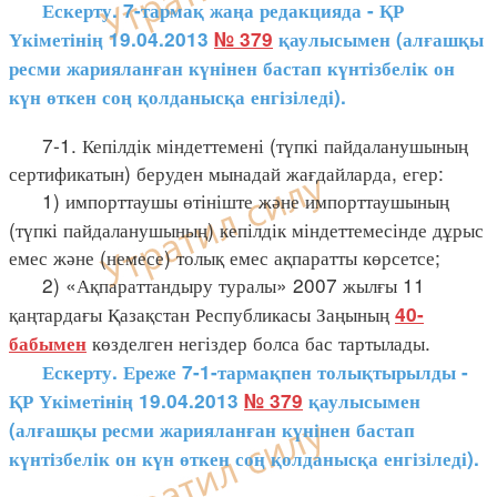
Ескерту. 7-тармақ жаңа редакцияда - ҚР
Үкіметінің 19.04.2013
№ 379
қаулысымен (алғашқы
ресми жарияланған күнінен бастап күнтізбелік он
күн өткен соң қолданысқа енгізіледі).
7-1. Кепілдік міндеттемені (түпкі пайдаланушының
сертификатын) беруден мынадай жағдайларда, егер:
1) импорттаушы өтініште және импорттаушының
(түпкі пайдаланушының) кепілдік міндеттемесінде дұрыс
емес және (немесе) толық емес ақпаратты көрсетсе;
2) «Ақпараттандыру туралы» 2007 жылғы 11
қаңтардағы Қазақстан Республикасы Заңының
40-
көзделген негіздер болса бас тартылады.
бабымен
Ескерту. Ереже 7-1-тармақпен толықтырылды -
ҚР Үкіметінің 19.04.2013
№ 379
қаулысымен
(алғашқы ресми жарияланған күнінен бастап
күнтізбелік он күн өткен соң қолданысқа енгізіледі).