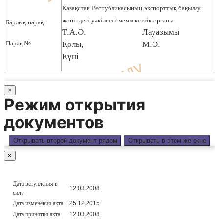
Қазақстан Республикасының экспорттық бақылау
жөніндегі уәкілетті мемлекеттік органы
Барлық парақ
Т.А.Ә. Лауазымы
Қолы, М.О.
Парақ №
Күні
×
Режим открытия
документов
Открывать второй документ рядом
Открывать в этом же окне
×
Дата вступления в
12.03.2008
силу
Дата изменения акта
25.12.2015
Дата принятия акта
12.03.2008