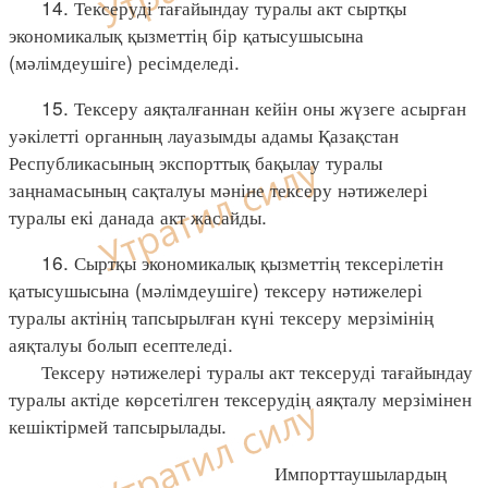
14. Тексеруді тағайындау туралы акт сыртқы
экономикалық қызметтің бір қатысушысына
(мәлімдеушіге) ресімделеді.
15. Тексеру аяқталғаннан кейін оны жүзеге асырған
уәкілетті органның лауазымды адамы Қазақстан
Республикасының экспорттық бақылау туралы
заңнамасының сақталуы мәніне тексеру нәтижелері
туралы екі данада акт жасайды.
16. Сыртқы экономикалық қызметтің тексерілетін
қатысушысына (мәлімдеушіге) тексеру нәтижелері
туралы актінің тапсырылған күні тексеру мерзімінің
аяқталуы болып есептеледі.
Тексеру нәтижелері туралы акт тексеруді тағайындау
туралы актіде көрсетілген тексерудің аяқталу мерзімінен
кешіктірмей тапсырылады.
Импорттаушылардың