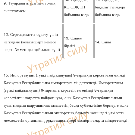
9. Тауардың атауы мен толық
КО СЭҚ ТН
бақылау тізімдері
сипаттамасы
бойынша коды
бойынша коды
12. Сертификатты сұрату үшін
13. Өлшем
негіздеме (келісімшарт немесе
14. Саны
бірлігі
шарт, № мен қол қойылған күні)
15. Импорттаушы (түпкі пайдаланушы) 9-тармақта көрсетілген өнімді
Қазақстан Республикасына импорттауға міндеттенеді. Импорттаушы
(түпкі пайдаланушы) 9-тармақта көрсетілген өнімді 8-тармақта
көрсетілген мақсатта пайдалануға, оны Қазақстан Республикасының
аумағындағы шаруашылық қызметтің басқа субъектісіне бермеуге және
Қазақстан Республикасының экспорттық бақылау жөніндегі уәкілетті
мемлекеттік органының рұқсатынсыз кері экспорттамауға міндеттенеді.