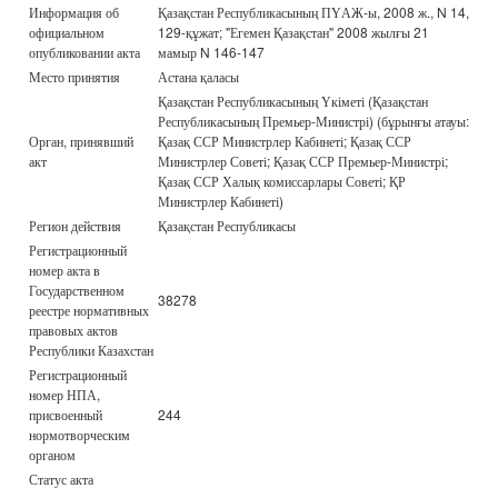
Информация об
Қазақстан Республикасының ПҮАЖ-ы, 2008 ж., N 14,
официальном
129-құжат; "Егемен Қазақстан" 2008 жылғы 21
опубликовании акта
мамыр N 146-147
Место принятия
Астана қаласы
Қазақстан Республикасының Үкіметі (Қазақстан
Республикасының Премьер-Министрі) (бұрынғы атауы:
Орган, принявший
Қазақ ССР Министрлер Кабинеті; Қазақ ССР
акт
Министрлер Советі; Қазақ ССР Премьер-Министрі;
Қазақ ССР Халық комиссарлары Советі; ҚР
Министрлер Кабинеті)
Регион действия
Қазақстан Республикасы
Регистрационный
номер акта в
Государственном
38278
реестре нормативных
правовых актов
Республики Казахстан
Регистрационный
номер НПА,
присвоенный
244
нормотворческим
органом
Статус акта