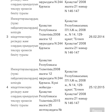
наурыздағы N 244
Қазақстан" 2008
олардың орындалуын
Қаулысы
жылғы 21 мамыр
тексеру ережесін
N 146-147
бекіту туралы
Импорттаушылардың
Қазақстан
(түпкі
Қазақстан
Республикасының
пайдаланушылардың)
Республикасы
ПҮАЖ-ы, 2008
кепілдік
Үкіметінің 2008
ж., N 14, 129-
3
міндеттемелерін
26.02.2014
жылғы 12
құжат; "Егемен
ресімдеу және
наурыздағы N 244
Қазақстан" 2008
олардың орындалуын
Қаулысы
жылғы 21 мамыр
тексеру ережесін
N 146-147
бекіту туралы
Қазақстан
Республикасы
Импорттаушылардың
Үкіметінің 2008
Қазақстан
(түпкі
жылғы 12
Республикасының
пайдаланушылардың)
наурыздағы N 244
ПҮАЖ-ы, 2008
кепілдік
Қаулысы. Күші
ж., N 14, 129-
4
міндеттемелерін
жойылды -
25.12.2015
құжат; "Егемен
ресімдеу және
Қазақстан
Қазақстан" 2008
олардың орындалуын
Республикасы
жылғы 21 мамыр
тексеру ережесін
Үкіметінің 2015
N 146-147
бекіту туралы
жылғы 25
желтоқсандағы №
Вверх