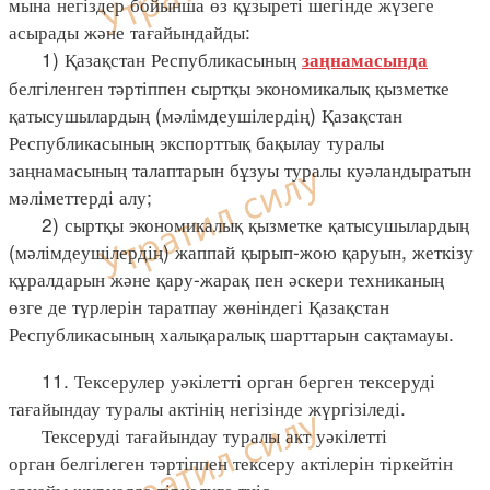
мына негіздер бойынша өз құзыреті шегінде жүзеге
асырады және тағайындайды:
1) Қазақстан Республикасының
заңнамасында
белгіленген тәртіппен сыртқы экономикалық қызметке
қатысушылардың (мәлімдеушілердің) Қазақстан
Республикасының экспорттық бақылау туралы
заңнамасының талаптарын бұзуы туралы куәландыратын
мәліметтерді алу;
2) сыртқы экономикалық қызметке қатысушылардың
(мәлімдеушілердің) жаппай қырып-жою қаруын, жеткізу
құралдарын және қару-жарақ пен әскери техниканың
өзге де түрлерін таратпау жөніндегі Қазақстан
Республикасының халықаралық шарттарын сақтамауы.
11. Тексерулер уәкілетті орган берген тексеруді
тағайындау туралы актінің негізінде жүргізіледі.
Тексеруді тағайындау туралы акт уәкілетті
орган белгілеген тәртіппен тексеру актілерін тіркейтін
арнайы журналда тіркелуге тиіс.