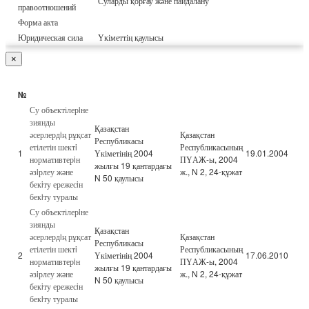
Суларды қорғау және пайдалану
правоотношений
Форма акта
Юридическая сила
Үкіметтің қаулысы
×
№
Су объектілерiне
зиянды
Қазақстан
әсерлердiң рұқсат
Қазақстан
Республикасы
етілетін шектi
Республикасының
1
Үкіметінің 2004
19.01.2004
нормативтерiн
ПҮАЖ-ы, 2004
жылғы 19 қантардағы
әзiрлеу және
ж., N 2, 24-құжат
N 50 қаулысы
бекiту ережесiн
бекiту туралы
Су объектілерiне
зиянды
Қазақстан
әсерлердiң рұқсат
Қазақстан
Республикасы
етілетін шектi
Республикасының
2
Үкіметінің 2004
17.06.2010
нормативтерiн
ПҮАЖ-ы, 2004
жылғы 19 қантардағы
әзiрлеу және
ж., N 2, 24-құжат
N 50 қаулысы
бекiту ережесiн
бекiту туралы