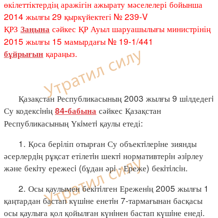
өкілеттіктердің аражігін ажырату мәселелері бойынша
2014 жылғы 29 қыркүйектегі № 239-V
ҚРЗ
сәйкес ҚР Ауыл шаруашылығы министрінің
Заңына
2015 жылғы 15 мамырдағы № 19-1/441
қараңыз.
бұйрығын
Қазақстан Республикасының 2003 жылғы 9 шiлдедегi
Су кодексiнiң
сәйкес Қазақстан
84-бабына
Республикасының Үкiметi қаулы етеді:
1. Қоса берiліп отырған Су объектiлерiне зиянды
әсерлердiң рұқсат етілетiн шектi нормативтерiн әзiрлеу
және бекiту ережесi (бұдан әрi - Ереже) бекiтiлсiн.
2. Осы қаулымен бекiтiлген Ереженiң 2005 жылғы 1
қаңтардан бастап күшiне енетiн 7-тармағынан басқасы
осы қаулыға қол қойылған күнiнен бастап күшiне енедi.