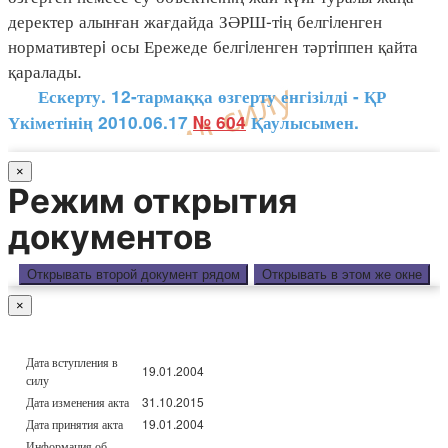
деректер алынған жағдайда ЗӘРШ-тiң белгiленген
нормативтерi осы Ережеде белгiленген тәртiппен қайта
қаралады.
Ескерту. 12-тармаққа өзгерту енгізілді - ҚР
Үкіметінің 2010.06.17
№ 604
Қаулысымен.
×
Режим открытия
документов
Открывать второй документ рядом
Открывать в этом же окне
×
Дата вступления в
19.01.2004
силу
Дата изменения акта
31.10.2015
Дата принятия акта
19.01.2004
Информация об