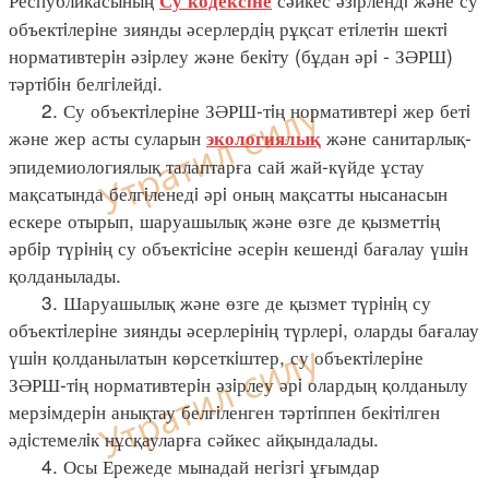
Су
кодексiне
объектiлерiне зиянды әсерлердiң рұқсат етiлетiн шектi
нормативтерiн әзiрлеу және бекiту (бұдан әрi - ЗӘРШ)
тәртiбiн белгiлейдi.
2. Су объектiлерiне ЗӘРШ-тiң нормативтерi жер бетi
және жер асты суларын
және санитарлық-
экологиялық
эпидемиологиялық талаптарға сай жай-күйде ұстау
мақсатында белгiленедi әрi оның мақсатты нысанасын
ескере отырып, шаруашылық және өзге де қызметтiң
әрбiр түрiнiң су объектiсiне әсерiн кешендi бағалау үшiн
қолданылады.
3. Шаруашылық және өзге де қызмет түрiнiң су
объектiлерiне зиянды әсерлерiнiң түрлерi, оларды бағалау
үшiн қолданылатын көрсеткiштер, су объектiлерiне
ЗӘРШ-тiң нормативтерiн әзiрлеу әрi олардың қолданылу
мерзiмдерiн анықтау белгiленген тәртiппен бекiтiлген
әдiстемелiк нұсқауларға сәйкес айқындалады.
4. Осы Ережеде мынадай негiзгi ұғымдар