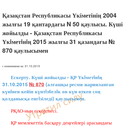
Қазақстан Республикасы Үкіметінің 2004
жылғы 19 қантардағы N 50 қаулысы. Күші
жойылды - Қазақстан Республикасы
Үкiметiнiң 2015 жылғы 31 қазандағы №
870 қаулысымен
с изменениями на: 31.10.2015
Ескерту. Күші жойылды - ҚР Үкiметiнiң
31.10.2015
№ 870
(алғашқы ресми жарияланған
күнiнен кейін күнтiзбелiк он күн өткен соң
қолданысқа енгiзіледі) қаулысымен.
РҚАО-ның ескертпесі.
ҚР мемлекеттік басқару деңгейлері арасындағы