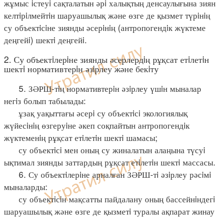
жұмыс iстеуi сақталатын әрi халықтың денсаулығына зиян
келтiрiлмейтiн шаруашылық және өзге де қызмет түрiнiң
су объектiсiне зиянды әсерiнiң (антропогендiк жүктеме
деңгейi) шектi деңгейi.
2. Су объектiлерiне зиянды әсерлердiң рұқсат етiлетiн
шектi нормативтерiн әзiрлеу және бекiту
5. ЗӘРШ-тiң нормативтерiн әзiрлеу үшiн мыналар
негiз болып табылады:
ұзақ уақыттағы әсерi су объектiсi экологиялық
жүйесiнiң өзгеруiне әкеп соқпайтын антропогендiк
жүктеменiң рұқсат етiлетiн шектi шамасы;
су объектiсi мен оның су жиналатын алаңына түсуi
ықтимал зиянды заттардың рұқсат етiлетiн шектi массасы.
6. Су объектiлерiне арналған ЗӘРШ-тi әзiрлеу рәсiмi
мыналарды:
су объектiсiн мақсатты пайдалану оның бассейнiндегi
шаруашылық және өзге де қызметi туралы ақпарат жинау