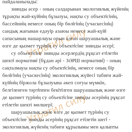
пайдаланылады:
зиянды әсер - оның салдарынан экологиялық жүйенiң
тұрақты жай-күйiнiң бұзылуы, нақты су объектiсiнiң,
бассейннiң немесе оның бiр бөлiгiнiң (учаскесiнiң)
сандық жағынан едәуiр азаюы немесе жай-күйi
сапасының нашарлауы орын алған шаруашылық және
өзге де қызмет түрiнiң су объектiсiне зиянды әсерi;
су объектiсiне зиянды әсерлердiң рұқсат етiлетiн
шектi нормативi (бұдан әрi - ЗӘРШ нормативi) - оның
сақталмауы нақты су объектiсiнiң, немесе оның бiр
бөлiгiнiң (учаскесiнiң) экологиялық жүйесi табиғи жай-
күйiнiң бiржола бұзылуына әкеп соғуы мүмкiн,
белгiленген тәртiппен бекiтiлген шаруашылық және өзге
де қызмет түрiнiң су объектiсiне зиянды әсерiнiң рұқсат
етiлетiн шекті мөлшерi;
шаруашылық және өзге де қызмет түрiнiң су
объектiсiне зиянды әсерiнiң рұқсат етiлетiн шегi -
экологиялық жүйенiң табиғи құрылымы мен қалыпты