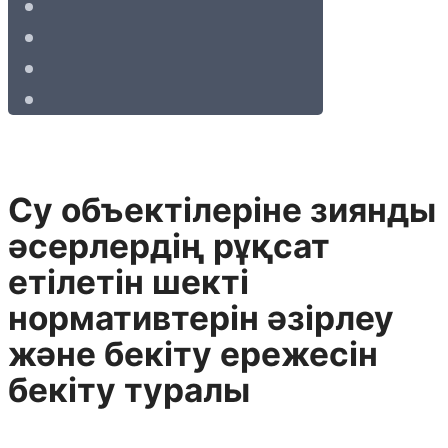
Су объектілерiне зиянды
әсерлердiң рұқсат
етілетін шектi
нормативтерiн әзiрлеу
және бекiту ережесiн
бекiту туралы