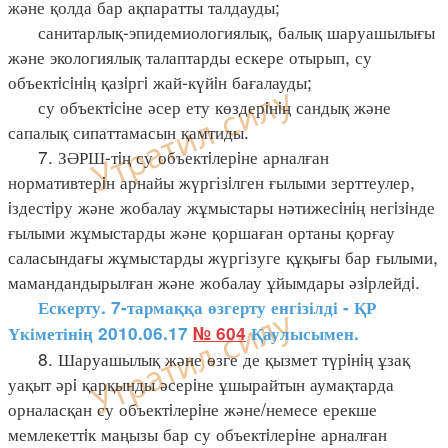
және қолда бар ақпаратты талдауды;
санитарлық-эпидемиологиялық, балық шаруашылығы
және экологиялық талаптарды ескере отырып, су
объектiсiнiң қазiргi жай-күйiн бағалауды;
су объектiсiне әсер ету көздерiнiң сандық және
сапалық сипаттамасын қамтиды.
7. ЗӘРШ-тiң су объектiлерiне арналған
нормативтерiн арнайы жүргізiлген ғылыми зерттеулер,
iздестiру және жобалау жұмыстары нәтижесiнiң негiзiнде
ғылыми жұмыстарды және қоршаған ортаны қорғау
саласындағы жұмыстарды жүргізуге құқығы бар ғылыми,
мамандандырылған және жобалау ұйымдары әзiрлейдi.
Ескерту. 7-тармаққа өзгерту енгізілді - ҚР
Үкіметінің 2010.06.17
№ 604
Қаулысымен.
8. Шаруашылық және өзге де қызмет түрiнiң ұзақ
уақыт әрi қарқынды әсерiне ұшырайтын аумақтарда
орналасқан су объектiлерiне және/немесе ерекше
мемлекеттiк маңызы бар су объектiлерiне арналған