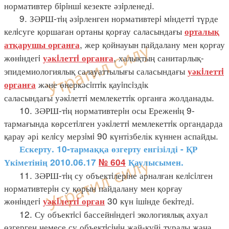
нормативтер бiрiншi кезекте әзiрленедi.
9. ЗӘРШ-тiң әзiрленген нормативтерi мiндеттi түрде
келiсуге қоршаған ортаны қорғау саласындағы
орталық
, жер қойнауын пайдалану мен қорғау
атқарушы органға
жөнiндегi
, халықтың санитарлық-
уәкiлеттi органға
эпидемиологиялық салауаттылығы саласындағы
уәкiлеттi
және өнеркәсiптiк қауiпсiздiк
органға
саласындағы уәкiлеттi мемлекеттiк органға жолданады.
10. ЗӘРШ-тiң нормативтерiн осы Ереженiң 9-
тармағында көрсетiлген уәкiлеттi мемлекеттiк органдарда
қарау әрі келiсу мерзiмi 90 күнтізбелік күннен аспайды.
Ескерту. 10-тармаққа өзгерту енгізілді - ҚР
Үкіметінің 2010.06.17
№ 604
Қаулысымен.
11. ЗӘРШ-тiң су объектiлерiне арналған келiсiлген
нормативтерiн су қорын пайдалану мен қорғау
жөнiндегi
30 күн iшiнде бекiтедi.
уәкiлеттi орган
12. Су объектiсi бассейнiндегi экологиялық ахуал
өзгерген немесе су объектiсiнiң жай-күйі туралы жаңа