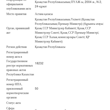
Қазақстан Республикасының ПҮАЖ-ы, 2004 ж., N 2,
официальном
24-құжат
опубликовании акта
Место принятия
Астана қаласы
Қазақстан Республикасының Үкіметі (Қазақстан
Республикасының Премьер-Министрі) (бұрынғы атауы:
Орган, принявший
Қазақ ССР Министрлер Кабинеті; Қазақ ССР
акт
Министрлер Советі; Қазақ ССР Премьер-Министрі;
Қазақ ССР Халық комиссарлары Советі; ҚР
Министрлер Кабинеті)
Регион действия
Қазақстан Республикасы
Регистрационный
номер акта в
Государственном
18232
реестре нормативных
правовых актов
Республики Казахстан
Регистрационный
номер НПА,
присвоенный
50
нормотворческим
органом
Статус акта
Сфера