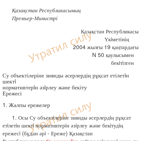
Қазақстан Республикасының
Премьер-Министрі
Қазақстан Республикасы
Үкiметінің
2004 жылғы 19 қаңтардағы
N 50 қаулысымен
бекiтiлген
Су объектілеріне зиянды әсерлердің рұқсат етілетiн
шектi
нормативтерiн әзiрлеу және бекіту
Ережесі
1. Жалпы ережелер
1. Осы Су объектiлерiне зиянды әсерлердiң рұқсат
етiлетiн шектi нормативтерiн әзiрлеу және бекiтудiң
ережесi (бұдан әрi - Ереже) Қазақстан
Республикасының
сәйкес әзiрлендi және су