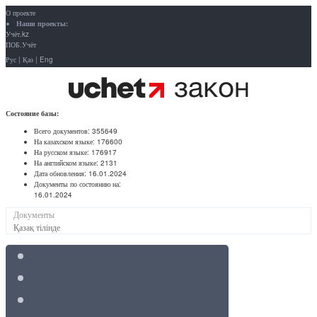
О проекте
Наши проекты:
Учёт.kz
ПОБ.Учёт
Рус
|
Қаз
|
Eng
Состояние базы:
Всего документов:
355649
На казахском языке:
176600
На русском языке:
176917
На английском языке:
2131
Дата обновления:
16.01.2024
Документы по состоянию на:
16.01.2024
Документы
Қазақ тілінде