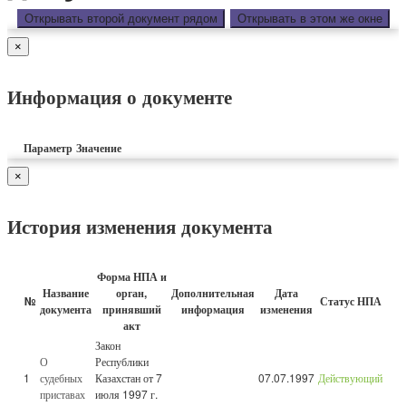
Открывать второй документ рядом
Открывать в этом же окне
×
Информация о документе
Параметр
Значение
×
История изменения документа
Форма НПА и
Название
орган,
Дополнительная
Дата
№
Статус НПА
документа
принявший
информация
изменения
акт
Закон
О
Республики
1
судебных
Казахстан от 7
07.07.1997
Действующий
приставах
июля 1997 г.