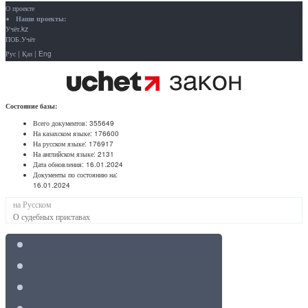
О проекте
Наши проекты:
Учёт.kz
ПОБ.Учёт
Рус
|
Қаз
|
Eng
Состояние базы:
Всего документов:
355649
На казахском языке:
176600
На русском языке:
176917
На английском языке:
2131
Дата обновления:
16.01.2024
Документы по состоянию на:
16.01.2024
на Русском
О судебных приставах