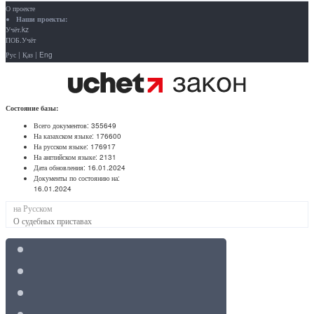
О проекте
Наши проекты:
Учёт.kz
ПОБ.Учёт
Рус
|
Қаз
|
Eng
Состояние базы:
Всего документов:
355649
На казахском языке:
176600
На русском языке:
176917
На английском языке:
2131
Дата обновления:
16.01.2024
Документы по состоянию на:
16.01.2024
на Русском
О судебных приставах