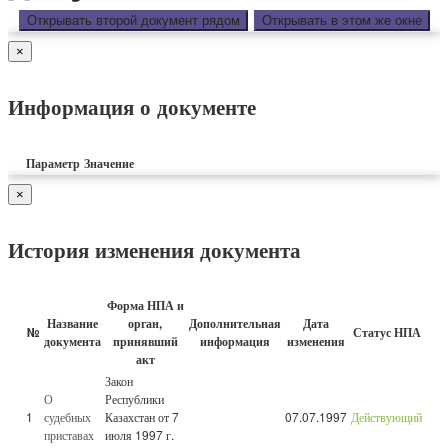
Открывать второй документ рядом
Открывать в этом же окне
×
Информация о документе
Параметр
Значение
×
История изменения документа
Форма НПА и
Название
орган,
Дополнительная
Дата
№
Статус НПА
документа
принявший
информация
изменения
акт
Закон
О
Республики
1
судебных
Казахстан от 7
07.07.1997
Действующий
приставах
июля 1997 г.