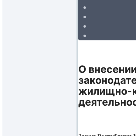
О внесении
законодате
жилищно-к
деятельнос
Закон Республики К