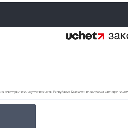
й в некоторые законодательные акты Республики Казахстан по вопросам жилищно-комму