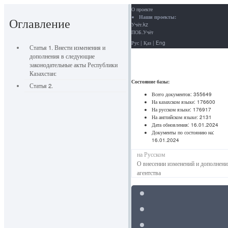
О проекте
Наши проекты:
Оглавление
Учёт.kz
ПОБ.Учёт
Рус
|
Қаз
|
Eng
Статья 1. Внести изменения и
дополнения в следующие
законодательные акты Республики
Казахстан:
Состояние базы:
Статья 2.
Всего документов:
355649
На казахском языке:
176600
На русском языке:
176917
На английском языке:
2131
Дата обновления:
16.01.2024
Документы по состоянию на:
16.01.2024
на Русском
О внесении изменений и дополнени
агентства