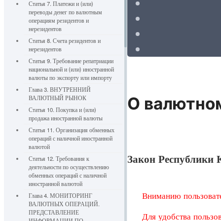
Статья 7. Платежи и (или)
переводы денег по валютным
операциям резидентов и
нерезидентов
Статья 8. Счета резидентов и
нерезидентов
Статья 9. Требование репатриации
национальной и (или) иностранной
валюты по экспорту или импорту
Глава 3. ВНУТРЕННИЙ
ВАЛЮТНЫЙ РЫНОК
О валютно
Статья 10. Покупка и (или)
продажа иностранной валюты
Статья 11. Организация обменных
операций с наличной иностранной
валютой
Закон Республики К
Статья 12. Требования к
деятельности по осуществлению
обменных операций с наличной
иностранной валютой
Вниманию пользоват
Глава 4. МОНИТОРИНГ
ВАЛЮТНЫХ ОПЕРАЦИЙ.
ПРЕДСТАВЛЕНИЕ
Для удобства пользо
ИНФОРМАЦИИ ПО