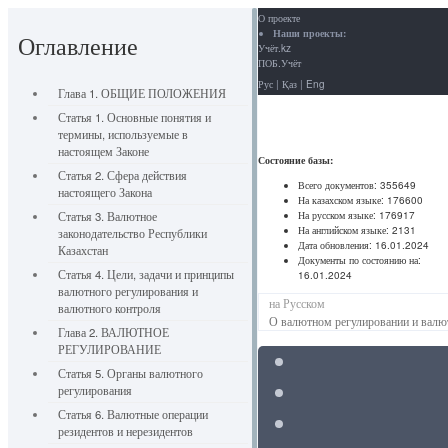
О проекте
Наши проекты:
Оглавление
Учёт.kz
ПОБ.Учёт
Рус
|
Қаз
|
Eng
Глава 1. ОБЩИЕ ПОЛОЖЕНИЯ
Статья 1. Основные понятия и
термины, используемые в
настоящем Законе
Состояние базы:
Статья 2. Сфера действия
Всего документов:
355649
настоящего Закона
На казахском языке:
176600
На русском языке:
176917
Статья 3. Валютное
На английском языке:
2131
законодательство Республики
Дата обновления:
16.01.2024
Казахстан
Документы по состоянию на:
Статья 4. Цели, задачи и принципы
16.01.2024
валютного регулирования и
на Русском
валютного контроля
О валютном регулировании и валю
Глава 2. ВАЛЮТНОЕ
РЕГУЛИРОВАНИЕ
Статья 5. Органы валютного
регулирования
Статья 6. Валютные операции
резидентов и нерезидентов