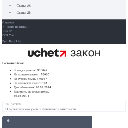
Статья 25.
Статья 26 .
О проекте
Наши проекты:
Учёт.kz
ПОБ.Учёт
Рус
|
Қаз
|
Eng
Состояние базы:
Всего документов:
355649
На казахском языке:
176600
На русском языке:
176917
На английском языке:
2131
Дата обновления:
16.01.2024
Документы по состоянию на:
16.01.2024
на Русском
О бухгалтерском учете и финансовой отчетности