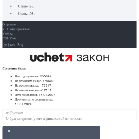
Статья 25.
Статья 26 .
О проекте
Наши проекты:
Учёт.kz
ПОБ.Учёт
Рус
|
Қаз
|
Eng
Состояние базы:
Всего документов:
355649
На казахском языке:
176600
На русском языке:
176917
На английском языке:
2131
Дата обновления:
16.01.2024
Документы по состоянию на:
16.01.2024
на Русском
О бухгалтерском учете и финансовой отчетности