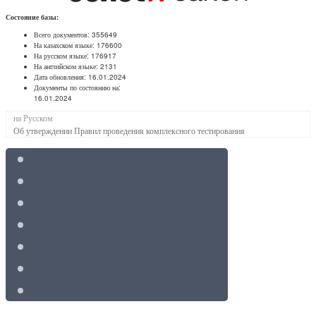
Состояние базы:
Всего документов:
355649
На казахском языке:
176600
На русском языке:
176917
На английском языке:
2131
Дата обновления:
16.01.2024
Документы по состоянию на:
16.01.2024
на Русском
Об утверждении Правил проведения комплексного тестирования