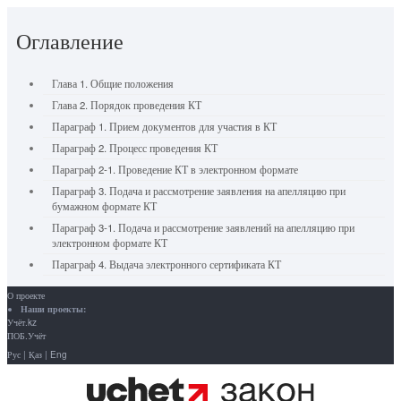
Оглавление
Глава 1. Общие положения
Глава 2. Порядок проведения КТ
Параграф 1. Прием документов для участия в КТ
Параграф 2. Процесс проведения КТ
Параграф 2-1. Проведение КТ в электронном формате
Параграф 3. Подача и рассмотрение заявления на апелляцию при
бумажном формате КТ
Параграф 3-1. Подача и рассмотрение заявлений на апелляцию при
электронном формате КТ
Параграф 4. Выдача электронного сертификата КТ
О проекте
Наши проекты:
Учёт.kz
ПОБ.Учёт
Рус
|
Қаз
|
Eng