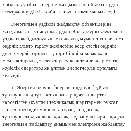
жабдықтау объектілеріне жатқызылған объектілердің
электрмен үздіксіз жабдықталуын қамтамасыз етеді.
Энергиямен үздіксіз жабдықтау объектілеріне
жатқызылған тұтынушылардың объектілерін электрмен
үздіксіз жабдықтаудың техникалық мүмкіндігін режимі
өңірлік электр тарату желілеріне әсер ететін өңірлік
диспетчерлік орталығы, тәртібі өңіраралық және
мемлекетаралық электр тарату желілеріне әсер ететін
жүйелік оператордың ұлттық диспетчерлік орталығы
келіседі.
7. Энергия беруші (энергия өндіруші) ұйым
тұтынушының тұтынатын электр қуатын шартта
көрсетілген (қуаттың техникалық шарттармен рұқсат
етілген шегінде) мәнінен артуын, сондай-ақ
тұтынушылардың жаңа қосалқы тұтынушыларды қосуын
энергиямен жабдықтау ұйымымен электрмен жабдықтау
шартына тиісті өзгертулер енгізілгеннен кейін келіседі.