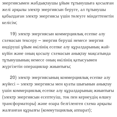
энергиясымен жабдықтаушы ұйым тұтынушыға қосылған
желі арқылы электр энергиясын беруге, ал тұтынушы
қабылдаған электр энергиясы үшін төлеуге міндеттенетін
келісім;
19) электр энергиясын коммерциялық есепке алу
схемасын тексеру – энергия беруші немесе энергия
өндіруші ұйым өкілінің есепке алу құралдарының жай-
күйін және оның қосылу схемасын анықтау мақсатында
тұтынушының немесе оның өкілінің қатысуымен
жүргізетін операциялар жиынтығы;
20) электр энергиясының коммерциялық есепке алу
жүйесі – электр энергиясы мен қуаты шығынын анықтау
үшін коммерциялық есепке алу құралдарының жиынтығы
(электр энергиясын есептеуіш, ток пен кернеудің өлшеу
трансформаторы) және өзара белгіленген схема арқылы
жалғанған құрылғы (коммутациялық аппарат);