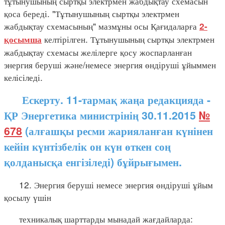
тұтынушының сыртқы электрмен жабдықтау схемасын
қоса береді. "Тұтынушының сыртқы электрмен
жабдықтау схемасының" мазмұны осы Қағидаларға
2-
келтірілген. Тұтынушының сыртқы электрмен
қосымша
жабдықтау схемасы желілерге қосу жоспарланған
энергия беруші және/немесе энергия өндіруші ұйыммен
келісіледі.
Ескерту. 11-тармақ жаңа редакцияда -
ҚР Энергетика министрінің 30.11.2015
№
678
(алғашқы ресми жарияланған күнінен
кейін күнтізбелік он күн өткен соң
қолданысқа енгізіледі) бұйрығымен.
12. Энергия беруші немесе энергия өндіруші ұйым
қосылу үшін
техникалық шарттарды мынадай жағдайларда: