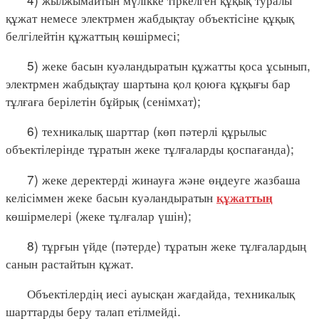
құжат немесе электрмен жабдықтау объектісіне құқық
белгілейтін құжаттың көшірмесі;
5) жеке басын куәландыратын құжатты қоса ұсынып,
электрмен жабдықтау шартына қол қоюға құқығы бар
тұлғаға берілетін бұйрық (сенімхат);
6) техникалық шарттар (көп пәтерлі құрылыс
объектілерінде тұратын жеке тұлғаларды қоспағанда);
7) жеке деректерді жинауға және өңдеуге жазбаша
келісіммен жеке басын куәландыратын
құжаттың
көшірмелері (жеке тұлғалар үшін);
8) тұрғын үйде (пәтерде) тұратын жеке тұлғалардың
санын растайтын құжат.
Объектілердің иесі ауысқан жағдайда, техникалық
шарттарды беру талап етілмейді.