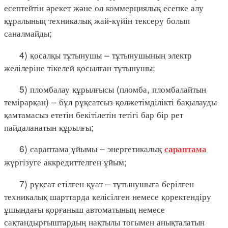
есептейтін әрекет және ол коммерциялық есепке алу
құралының техникалық жай-күйін тексеру болып
саналмайды;
4) қосалқы тұтынушы – тұтынушының электр
желілеріне тікелей қосылған тұтынушы;
5) пломбалау құрылғысы (пломба, пломбалайтын
темірарқан) – бұл рұқсатсыз қолжетімділікті бақылауды
қамтамасыз ететін бекітілетін тетігі бар бір рет
пайдаланатын құрылғы;
6) сараптама ұйымы – энергетикалық
сараптама
жүргізуге аккредиттелген ұйым;
7) рұқсат етілген қуат – тұтынушыға берілген
техникалық шарттарда келісілген немесе қоректендіру
ұшындағы қорғаныш автоматының немесе
сақтандырғыштардың нақтылы тогымен анықталатын