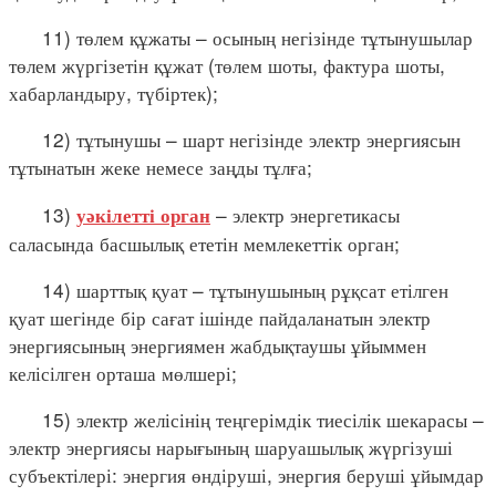
11) төлем құжаты – осының негізінде тұтынушылар
төлем жүргізетін құжат (төлем шоты, фактура шоты,
хабарландыру, түбіртек);
12) тұтынушы – шарт негізінде электр энергиясын
тұтынатын жеке немесе заңды тұлға;
13)
– электр энергетикасы
уәкілетті орган
саласында басшылық ететін мемлекеттік орган;
14) шарттық қуат – тұтынушының рұқсат етілген
қуат шегінде бір сағат ішінде пайдаланатын электр
энергиясының энергиямен жабдықтаушы ұйыммен
келісілген орташа мөлшері;
15) электр желісінің теңгерімдік тиесілік шекарасы –
электр энергиясы нарығының шаруашылық жүргізуші
субъектілері: энергия өндіруші, энергия беруші ұйымдар