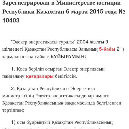
Зарегистрирован в Министерстве юстиции
Республики Казахстан 6 марта 2015 года №
10403
"Электр энергетикасы туралы" 2004 жылғы 9
шілдедегі Қазақстан Республикасы Заңының
21)
5-бабы
тармақшасына сәйкес
БҰЙЫРАМЫН:
1. Қоса беріліп отырған Электр энергиясын
пайдалану
бекітілсін.
қағидалары
2. Қазақстан Республикасы Энергетика
министрлігінің Электр энергетикасы департаменті
Қазақстан Республикасының заңнамасында белгіленген
тәртіппен:
1) осы бұйрықтың Қазақстан Республикасының
Әділет министрлігінде мемлекеттік тіркелуін;