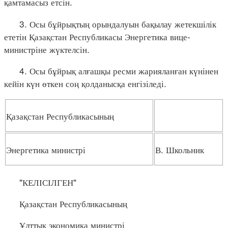
қамтамасыз етсін.
3. Осы бұйрықтың орындалуын бақылау жетекшілік
ететін Қазақстан Республикасы Энергетика вице-
министріне жүктелсін.
4. Осы бұйрық алғашқы ресми жарияланған күнінен
кейін күн өткен соң қолданысқа енгізіледі.
Қазақстан Республикасының
Энергетика министрі
В. Школьник
"КЕЛІСІЛГЕН"
Қазақстан Республикасының
Ұлттық экономика министрі