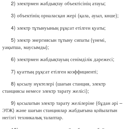
2) электрмен жабдықтау объектісінің атауы;
3) объектінің орналасқан жері (қала, ауыл, көше);
4) электр тұтынуының рұқсат етілген қуаты;
5) электр энергиясын тұтыну сипаты (үнемі,
уақытша, маусымды);
6) электрмен жабдықтауың сенімділік дәрежесі;
7) қуаттың рұқсат етілген коэффициенті;
8) қосылу нүктелері (шағын станция, электр
станциясы немесе электр тарату желісі);
9) қосылатын электр тарату желілеріне (бұдан әрі –
ЭТЖ) және шағын станциялар жабдығына қойылатын
негізгі техникалық талаптар.