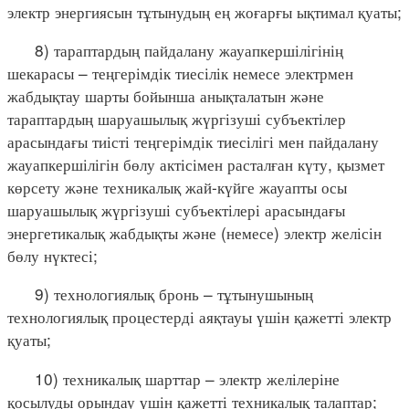
электр энергиясын тұтынудың ең жоғарғы ықтимал қуаты;
8) тараптардың пайдалану жауапкершілігінің
шекарасы – теңгерімдік тиесілік немесе электрмен
жабдықтау шарты бойынша анықталатын және
тараптардың шаруашылық жүргізуші субъектілер
арасындағы тиісті теңгерімдік тиесілігі мен пайдалану
жауапкершілігін бөлу актісімен расталған күту, қызмет
көрсету және техникалық жай-күйге жауапты осы
шаруашылық жүргізуші субъектілері арасындағы
энергетикалық жабдықты және (немесе) электр желісін
бөлу нүктесі;
9) технологиялық бронь – тұтынушының
технологиялық процестерді аяқтауы үшін қажетті электр
қуаты;
10) техникалық шарттар – электр желілеріне
қосылуды орындау үшін қажетті техникалық талаптар;