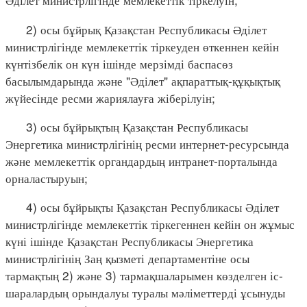
2) осы бұйрық Қазақстан Республикасы Әділет
министрлігінде мемлекеттік тіркеуден өткеннен кейін
күнтізбелік он күн ішінде мерзімді баспасөз
басылымдарында және "Әділет" ақпараттық-құқықтық
жүйесінде ресми жариялауға жіберілуін;
3) осы бұйрықтың Қазақстан Республикасы
Энергетика министрлігінің ресми интернет-ресурсында
және мемлекеттік органдардың интранет-порталында
орналастыруын;
4) осы бұйрықты Қазақстан Республикасы Әділет
министрлігінде мемлекеттік тіркегеннен кейін он жұмыс
күні ішінде Қазақстан Республикасы Энергетика
министрлігінің Заң қызметі департаментіне осы
тармақтың 2) және 3) тармақшаларымен көзделген іс-
шаралардың орындалуы туралы мәліметтерді ұсынуды