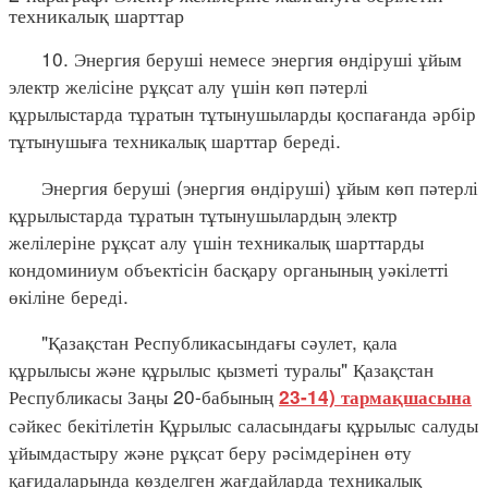
техникалық шарттар
10. Энергия беруші немесе энергия өндіруші ұйым
электр желісіне рұқсат алу үшін көп пәтерлі
құрылыстарда тұратын тұтынушыларды қоспағанда әрбір
тұтынушыға техникалық шарттар береді.
Энергия беруші (энергия өндіруші) ұйым көп пәтерлі
құрылыстарда тұратын тұтынушылардың электр
желілеріне рұқсат алу үшін техникалық шарттарды
кондоминиум объектісін басқару органының уәкілетті
өкіліне береді.
"Қазақстан Республикасындағы сәулет, қала
құрылысы және құрылыс қызметі туралы" Қазақстан
Республикасы Заңы 20-бабының
23-14) тармақшасына
сәйкес бекітілетін Құрылыс саласындағы құрылыс салуды
ұйымдастыру және рұқсат беру рәсімдерінен өту
қағидаларында көзделген жағдайларда техникалық