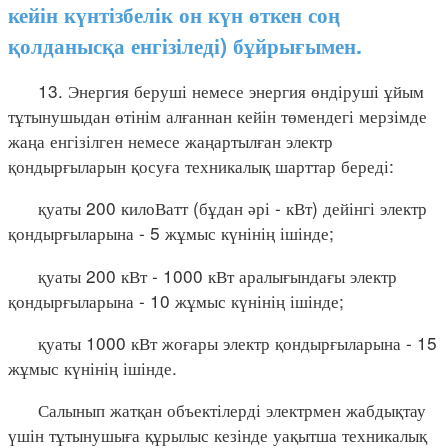
кейін күнтізбелік он күн өткен соң
қолданысқа енгізіледі) бұйрығымен.
13. Энергия беруші немесе энергия өндіруші ұйым
тұтынушыдан өтінім алғаннан кейін төмендегі мерзімде
жаңа енгізілген немесе жаңартылған электр
қондырғыларын қосуға техникалық шарттар береді:
қуаты 200 килоВатт (бұдан әрі - кВт) дейінгі электр
қондырғыларына - 5 жұмыс күнінің ішінде;
қуаты 200 кВт - 1000 кВт аралығындағы электр
қондырғыларына - 10 жұмыс күнінің ішінде;
қуаты 1000 кВт жоғары электр қондырғыларына - 15
жұмыс күнінің ішінде.
Салынып жатқан объектілерді электрмен жабдықтау
үшін тұтынушыға құрылыс кезінде уақытша техникалық