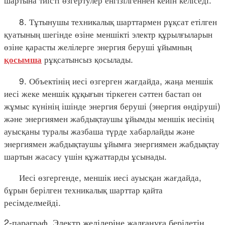
8. Тұтынушы техникалық шарттармен рұқсат етілген
қуатының шегінде өзіне меншікті электр құрылғыларын
өзіне қарасты желілерге энергия беруші ұйымның
рұқсатынсыз қосылады.
қосымша
9. Объектінің иесі өзгерген жағдайда, жаңа меншік
иесі жеке меншік құқығын тіркеген сәттен бастап он
жұмыс күнінің ішінде энергия беруші (энергия өндіруші)
және энергиямен жабдықтаушы ұйымды меншік иесінің
ауысқаны туралы жазбаша түрде хабарлайды және
энергиямен жабдықтаушы ұйымға энергиямен жабдықтау
шартын жасасу үшін құжаттарды ұсынады.
Иесі өзгергенде, меншік иесі ауысқан жағдайда,
бұрын берілген техникалық шарттар қайта
ресімделмейді.
2-параграф. Электр желілеріне жалғануға берілетін