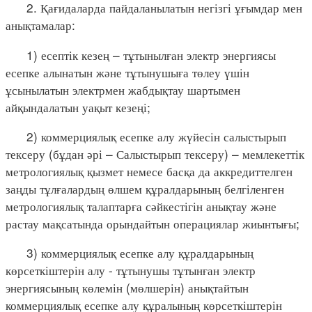
2. Қағидаларда пайдаланылатын негізгі ұғымдар мен
анықтамалар:
1) есептік кезең – тұтынылған электр энергиясы
есепке алынатын және тұтынушыға төлеу үшін
ұсынылатын электрмен жабдықтау шартымен
айқындалатын уақыт кезеңі;
2) коммерциялық есепке алу жүйесін салыстырып
тексеру (бұдан әрі – Салыстырып тексеру) – мемлекеттік
метрологиялық қызмет немесе басқа да аккредиттелген
заңды тұлғалардың өлшем құралдарының белгіленген
метрологиялық талаптарға сәйкестігін анықтау және
растау мақсатында орындайтын операциялар жиынтығы;
3) коммерциялық есепке алу құралдарының
көрсеткіштерін алу - тұтынушы тұтынған электр
энергиясының көлемін (мөлшерін) анықтайтын
коммерциялық есепке алу құралының көрсеткіштерін