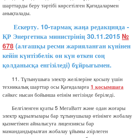
шарттарды беру тәртібі көрсетілген Қағидалармен
анықталады.
Ескерту. 10-тармақ жаңа редакцияда -
ҚР Энергетика министрінің 30.11.2015
№
678
(алғашқы ресми жарияланған күнінен
кейін күнтізбелік он күн өткен соң
қолданысқа енгізіледі) бұйрығымен.
11. Тұтынушыға электр желілеріне қосылу үшін
техникалық шарттар осы Қағидаларға
1 қосымшаға
сәйкес нысан бойынша өтінім негізінде беріледі.
Белгіленген қуаты 5 МегаВатт және одан жоғары
электр құрылғылары бар тұтынушылар өтінімге жобалау
қызметімен айналысуға лицензиясы бар
мамандандырылған жобалау ұйымы әзірлеген