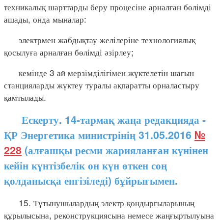
техникалық шарттарды беру процесіне арналған бөлімді
ашады, онда мыналар:
электрмен жабдықтау желілеріне технологиялық
қосылуға арналған бөлімді әзірлеу;
кемінде 3 ай мерзімділігімен жүктелетін шағын
станцияларды жүктеу туралы ақпаратты орналастыру
қамтылады.
Ескерту. 14-тармақ жаңа редакцияда -
ҚР Энергетика министрінің 31.05.2016
№
228
(алғашқы ресми жарияланған күнінен
кейін күнтізбелік он күн өткен соң
қолданысқа енгізіледі) бұйрығымен.
15. Тұтынушылардың электр қондырғыларының
құрылысына, реконструкциясына немесе жаңғыртылуына