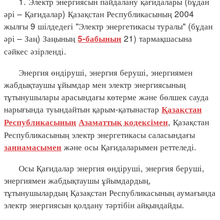
1. Электр энергиясын пайдалану қағидалары (бұдан
әрі – Қағидалар) Қазақстан Республикасының 2004
жылғы 9 шілдедегі "Электр энергетикасы туралы" (бұдан
әрі – Заң) Заңының
21) тармақшасына
5-бабының
сәйкес әзірленді.
Энергия өндіруші, энергия беруші, энергиямен
жабдықтаушы ұйымдар мен электр энергиясының
тұтынушылары арасындағы көтерме және бөлшек сауда
нарығында туындайтын қарым-қатынастар
Қазақстан
, Қазақстан
Республикасының
Азаматтық кодексімен
Республикасының электр энергетикасы саласындағы
және осы Қағидаларымен реттеледі.
заңнамасымен
Осы Қағидалар энергия өндіруші, энергия беруші,
энергиямен жабдықтаушы ұйымдардың,
тұтынушылардың Қазақстан Республикасының аумағында
электр энергиясын қолдану тәртібін айқындайды.