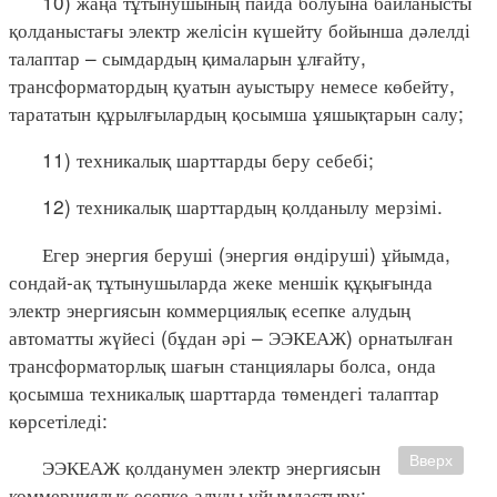
10) жаңа тұтынушының пайда болуына байланысты
қолданыстағы электр желісін күшейту бойынша дәлелді
талаптар – сымдардың қималарын ұлғайту,
трансформатордың қуатын ауыстыру немесе көбейту,
тарататын құрылғылардың қосымша ұяшықтарын салу;
11) техникалық шарттарды беру себебі;
12) техникалық шарттардың қолданылу мерзімі.
Егер энергия беруші (энергия өндіруші) ұйымда,
сондай-ақ тұтынушыларда жеке меншік құқығында
электр энергиясын коммерциялық есепке алудың
автоматты жүйесі (бұдан әрі – ЭЭКЕАЖ) орнатылған
трансформаторлық шағын станциялары болса, онда
қосымша техникалық шарттарда төмендегі талаптар
көрсетіледі:
Вверх
ЭЭКЕАЖ қолданумен электр энергиясын
коммерциялық есепке алуды ұйымдастыру;