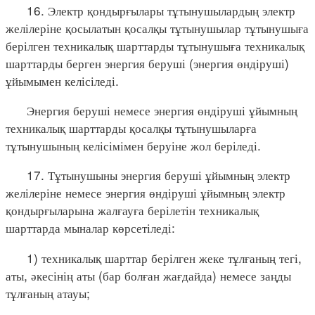
16. Электр қондырғылары тұтынушылардың электр
желілеріне қосылатын қосалқы тұтынушылар тұтынушыға
берілген техникалық шарттарды тұтынушыға техникалық
шарттарды берген энергия беруші (энергия өндіруші)
ұйымымен келісіледі.
Энергия беруші немесе энергия өндіруші ұйымның
техникалық шарттарды қосалқы тұтынушыларға
тұтынушының келісімімен беруіне жол беріледі.
17. Тұтынушыны энергия беруші ұйымның электр
желілеріне немесе энергия өндіруші ұйымның электр
қондырғыларына жалғауға берілетін техникалық
шарттарда мыналар көрсетіледі:
1) техникалық шарттар берілген жеке тұлғаның тегі,
аты, әкесінің аты (бар болған жағдайда) немесе заңды
тұлғаның атауы;