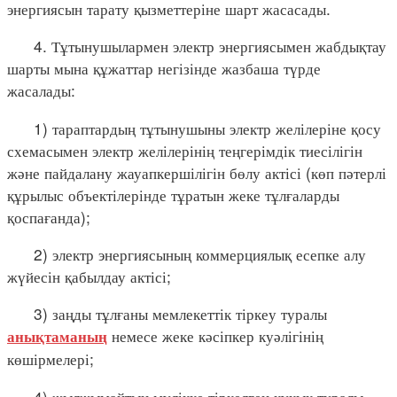
энергиясын тарату қызметтеріне шарт жасасады.
4. Тұтынушылармен электр энергиясымен жабдықтау
шарты мына құжаттар негізінде жазбаша түрде
жасалады:
1) тараптардың тұтынушыны электр желілеріне қосу
схемасымен электр желілерінің теңгерімдік тиесілігін
және пайдалану жауапкершілігін бөлу актісі (көп пәтерлі
құрылыс объектілерінде тұратын жеке тұлғаларды
қоспағанда);
2) электр энергиясының коммерциялық есепке алу
жүйесін қабылдау актісі;
3) заңды тұлғаны мемлекеттік тіркеу туралы
немесе жеке кәсіпкер куәлігінің
анықтаманың
көшірмелері;
4) жылжымайтын мүлікке тіркелген құқық туралы