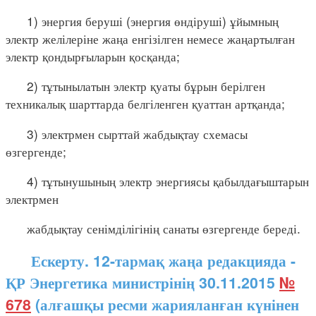
1) энергия беруші (энергия өндіруші) ұйымның
электр желілеріне жаңа енгізілген немесе жаңартылған
электр қондырғыларын қосқанда;
2) тұтынылатын электр қуаты бұрын берілген
техникалық шарттарда белгіленген қуаттан артқанда;
3) электрмен сырттай жабдықтау схемасы
өзгергенде;
4) тұтынушының электр энергиясы қабылдағыштарын
электрмен
жабдықтау сенімділігінің санаты өзгергенде береді.
Ескерту. 12-тармақ жаңа редакцияда -
ҚР Энергетика министрінің 30.11.2015
№
678
(алғашқы ресми жарияланған күнінен