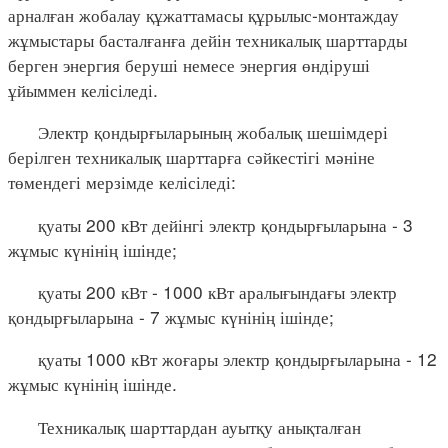
арналған жобалау құжаттамасы құрылыс-монтаждау
жұмыстары басталғанға дейін техникалық шарттарды
берген энергия беруші немесе энергия өндіруші
ұйыммен келісіледі.
Электр қондырғыларының жобалық шешімдері
берілген техникалық шарттарға сәйкестігі мәніне
төмендегі мерзімде келісіледі:
қуаты 200 кВт дейінгі электр қондырғыларына - 3
жұмыс күнінің ішінде;
қуаты 200 кВт - 1000 кВт аралығындағы электр
қондырғыларына - 7 жұмыс күнінің ішінде;
қуаты 1000 кВт жоғары электр қондырғыларына - 12
жұмыс күнінің ішінде.
Техникалық шарттардан ауытқу анықталған