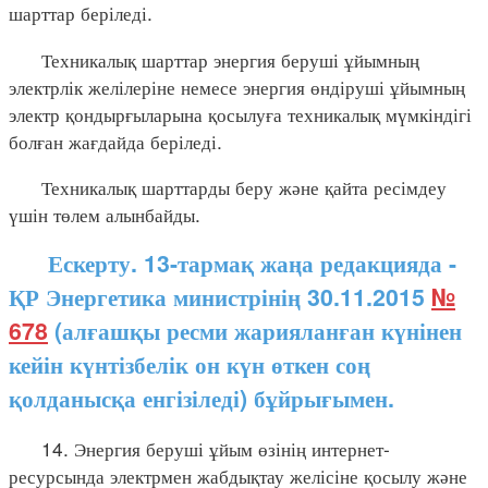
шарттар беріледі.
Техникалық шарттар энергия беруші ұйымның
электрлік желілеріне немесе энергия өндіруші ұйымның
электр қондырғыларына қосылуға техникалық мүмкіндігі
болған жағдайда беріледі.
Техникалық шарттарды беру және қайта ресімдеу
үшін төлем алынбайды.
Ескерту. 13-тармақ жаңа редакцияда -
ҚР Энергетика министрінің 30.11.2015
№
678
(алғашқы ресми жарияланған күнінен
кейін күнтізбелік он күн өткен соң
қолданысқа енгізіледі) бұйрығымен.
14. Энергия беруші ұйым өзінің интернет-
ресурсында электрмен жабдықтау желісіне қосылу және