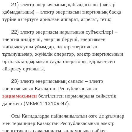
21) электр энергиясының қабылдағышы (электр
қабылдағышы) – электр энергиясын энергияның басқа
түріне өзгертуге арналған аппарат, агрегат, тетік;
22) электр энергиясы нарығының субъектілері –
энергия өндіруші, энергия беруші, энергиямен
жабдықтаушы ұйымдар, электр энергиясын
тұтынушылар, жүйелік оператор, электр энергиясының
орталықтандырылған сауда операторы, қаржы-есеп
айырысу орталығы;
23) электр энергиясының сапасы – электр
энергиясының Қазақстан Республикасының
белгіленген нормаларына сәйкестік
заңнамасымен
дәрежесі (МЕМСТ 13109-97).
Осы Қағидаларда пайдаланылатын өзге де ұғымдар
мен терминдер Қазақстан Республикасының электр
энергетикасы саласындағы заңнамасына сәйкес