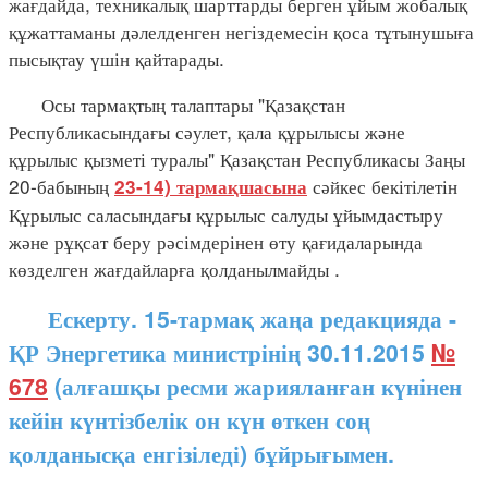
жағдайда, техникалық шарттарды берген ұйым жобалық
құжаттаманы дәлелденген негіздемесін қоса тұтынушыға
пысықтау үшін қайтарады.
Осы тармақтың талаптары "Қазақстан
Республикасындағы сәулет, қала құрылысы және
құрылыс қызметі туралы" Қазақстан Республикасы Заңы
20-бабының
сәйкес бекітілетін
23-14) тармақшасына
Құрылыс саласындағы құрылыс салуды ұйымдастыру
және рұқсат беру рәсімдерінен өту қағидаларында
көзделген жағдайларға қолданылмайды
.
Ескерту. 15-тармақ жаңа редакцияда -
ҚР Энергетика министрінің 30.11.2015
№
678
(алғашқы ресми жарияланған күнінен
кейін күнтізбелік он күн өткен соң
қолданысқа енгізіледі) бұйрығымен.