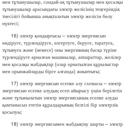
мен тұтынушылар, сондай-ақ тұтынушылар мен қосалқы
тұтынушылар арасындағы электр желісінің теңгерімдік
тиесілігі бойынша анықталатын электр желісін бөлу
нүктесі;
16) электр қондырғысы – электр энергиясын
өндіруге, түрлендіруге, өзгертуге, беруге, таратуға,
тұтынуға және (немесе) оны энергияның басқа түріне
түрлендіруге арналған машиналар, аппараттар, желілер
мен қосалқы жабдықтар (олар орнатылған құрылыстар
мен орынжайларды бірге алғанда) жиынтығы;
17) электр энергиясын есепке алу схемасы – электр
энергиясын есепке алудың есеп айырысу үшін берілетін
және тұтынылатын электр энергиясының есепке алуды
қамтамасыз ететін құралдарының белгілі бір электрлік
қосылуы;
18) электр энергиясымен жабдықтау шарты – электр