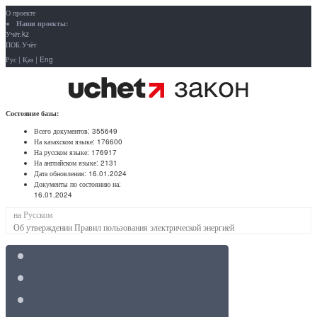
О проекте
Наши проекты:
Учёт.kz
ПОБ.Учёт
Рус
|
Қаз
|
Eng
Состояние базы:
Всего документов:
355649
На казахском языке:
176600
На русском языке:
176917
На английском языке:
2131
Дата обновления:
16.01.2024
Документы по состоянию на:
16.01.2024
на Русском
Об утверждении Правил пользования электрической энергией