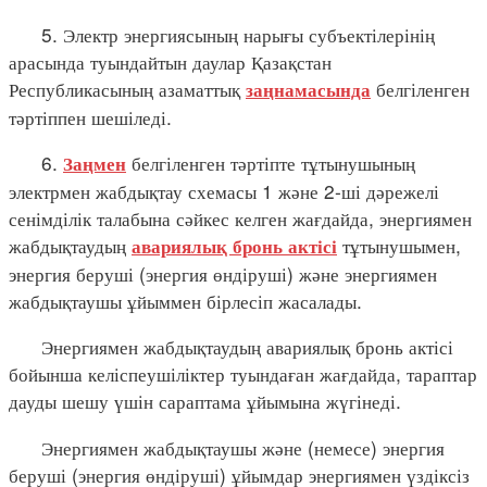
5. Электр энергиясының нарығы субъектілерінің
арасында туындайтын даулар Қазақстан
Республикасының азаматтық
белгіленген
заңнамасында
тәртіппен шешіледі.
6.
белгіленген тәртіпте тұтынушының
Заңмен
электрмен жабдықтау схемасы 1 және 2-ші дәрежелі
сенімділік талабына сәйкес келген жағдайда, энергиямен
жабдықтаудың
тұтынушымен,
авариялық бронь актісі
энергия беруші (энергия өндіруші) және энергиямен
жабдықтаушы ұйыммен бірлесіп жасалады.
Энергиямен жабдықтаудың авариялық бронь актісі
бойынша келіспеушіліктер туындаған жағдайда, тараптар
дауды шешу үшін сараптама ұйымына жүгінеді.
Энергиямен жабдықтаушы және (немесе) энергия
беруші (энергия өндіруші) ұйымдар энергиямен үздіксіз