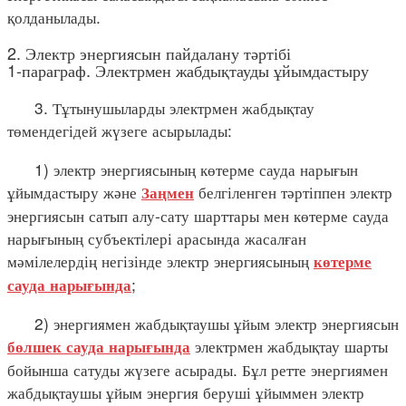
қолданылады.
2. Электр энергиясын пайдалану тәртібі
1-параграф. Электрмен жабдықтауды ұйымдастыру
3. Тұтынушыларды электрмен жабдықтау
төмендегідей жүзеге асырылады:
1) электр энергиясының көтерме сауда нарығын
ұйымдастыру және
белгіленген тәртіппен электр
Заңмен
энергиясын сатып алу-сату шарттары мен көтерме сауда
нарығының субъектілері арасында жасалған
мәмілелердің негізінде электр энергиясының
көтерме
;
сауда нарығында
2) энергиямен жабдықтаушы ұйым электр энергиясын
электрмен жабдықтау шарты
бөлшек сауда нарығында
бойынша сатуды жүзеге асырады. Бұл ретте энергиямен
жабдықтаушы ұйым энергия беруші ұйыммен электр