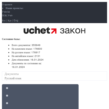
О проекте
Наши проекты:
Учёт.kz
ПОБ.Учёт
Рус
|
Қаз
|
Eng
Состояние базы:
Всего документов:
355649
На казахском языке:
176600
На русском языке:
176917
На английском языке:
2131
Дата обновления:
16.01.2024
Документы по состоянию на:
16.01.2024
Документы
Русский язык