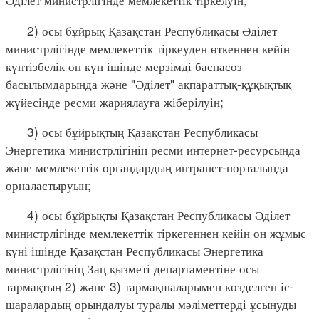
2) осы бұйрық Қазақстан Республикасы Әділет
министрлігінде мемлекеттік тіркеуден өткеннен кейін
күнтізбелік он күн ішінде мерзімді баспасөз
басылымдарында және "Әділет" ақпараттық-құқықтық
жүйесінде ресми жариялауға жіберілуін;
3) осы бұйрықтың Қазақстан Республикасы
Энергетика министрлігінің ресми интернет-ресурсында
және мемлекеттік органдардың интранет-порталында
орналастыруын;
4) осы бұйрықты Қазақстан Республикасы Әділет
министрлігінде мемлекеттік тіркегеннен кейін он жұмыс
күні ішінде Қазақстан Республикасы Энергетика
министрлігінің Заң қызметі департаментіне осы
тармақтың 2) және 3) тармақшаларымен көзделген іс-
шаралардың орындалуы туралы мәліметтерді ұсынуды