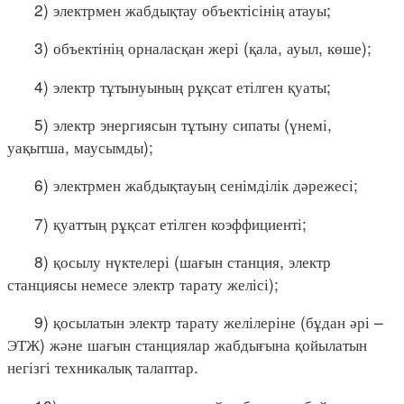
2) электрмен жабдықтау объектісінің атауы;
3) объектінің орналасқан жері (қала, ауыл, көше);
4) электр тұтынуының рұқсат етілген қуаты;
5) электр энергиясын тұтыну сипаты (үнемі,
уақытша, маусымды);
6) электрмен жабдықтауың сенімділік дәрежесі;
7) қуаттың рұқсат етілген коэффициенті;
8) қосылу нүктелері (шағын станция, электр
станциясы немесе электр тарату желісі);
9) қосылатын электр тарату желілеріне (бұдан әрі –
ЭТЖ) және шағын станциялар жабдығына қойылатын
негізгі техникалық талаптар.