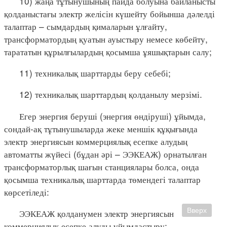
10) жаңа тұтынушының пайда болуына байланысты
қолданыстағы электр желісін күшейту бойынша дәлелді
талаптар – сымдардың қималарын ұлғайту,
трансформатордың қуатын ауыстыру немесе көбейту,
тарататын құрылғылардың қосымша ұяшықтарын салу;
11) техникалық шарттарды беру себебі;
12) техникалық шарттардың қолданылу мерзімі.
Егер энергия беруші (энергия өндіруші) ұйымда,
сондай-ақ тұтынушыларда жеке меншік құқығында
электр энергиясын коммерциялық есепке алудың
автоматты жүйесі (бұдан әрі – ЭЭКЕАЖ) орнатылған
трансформаторлық шағын станциялары болса, онда
қосымша техникалық шарттарда төмендегі талаптар
көрсетіледі:
Вверх
ЭЭКЕАЖ қолданумен электр энергиясын
коммерциялық есепке алуды ұйымдастыру;