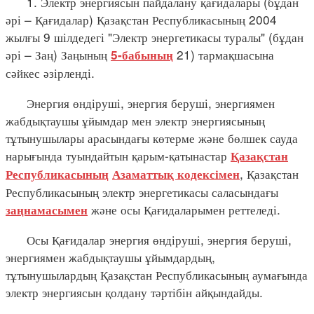
1. Электр энергиясын пайдалану қағидалары (бұдан
әрі – Қағидалар) Қазақстан Республикасының 2004
жылғы 9 шілдедегі "Электр энергетикасы туралы" (бұдан
әрі – Заң) Заңының
21) тармақшасына
5-бабының
сәйкес әзірленді.
Энергия өндіруші, энергия беруші, энергиямен
жабдықтаушы ұйымдар мен электр энергиясының
тұтынушылары арасындағы көтерме және бөлшек сауда
нарығында туындайтын қарым-қатынастар
Қазақстан
, Қазақстан
Республикасының
Азаматтық кодексімен
Республикасының электр энергетикасы саласындағы
және осы Қағидаларымен реттеледі.
заңнамасымен
Осы Қағидалар энергия өндіруші, энергия беруші,
энергиямен жабдықтаушы ұйымдардың,
тұтынушылардың Қазақстан Республикасының аумағында
электр энергиясын қолдану тәртібін айқындайды.