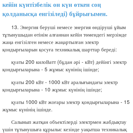
кейін күнтізбелік он күн өткен соң
қолданысқа енгізіледі) бұйрығымен.
13. Энергия беруші немесе энергия өндіруші ұйым
тұтынушыдан өтінім алғаннан кейін төмендегі мерзімде
жаңа енгізілген немесе жаңартылған электр
қондырғыларын қосуға техникалық шарттар береді:
қуаты 200 килоВатт (бұдан әрі - кВт) дейінгі электр
қондырғыларына - 5 жұмыс күнінің ішінде;
қуаты 200 кВт - 1000 кВт аралығындағы электр
қондырғыларына - 10 жұмыс күнінің ішінде;
қуаты 1000 кВт жоғары электр қондырғыларына - 15
жұмыс күнінің ішінде.
Салынып жатқан объектілерді электрмен жабдықтау
үшін тұтынушыға құрылыс кезінде уақытша техникалық