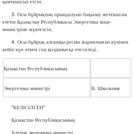
қамтамасыз етсін.
3. Осы бұйрықтың орындалуын бақылау жетекшілік
ететін Қазақстан Республикасы Энергетика вице-
министріне жүктелсін.
4. Осы бұйрық алғашқы ресми жарияланған күнінен
кейін күн өткен соң қолданысқа енгізіледі.
Қазақстан Республикасының
Энергетика министрі
В. Школьник
"КЕЛІСІЛГЕН"
Қазақстан Республикасының
Ұлттық экономика министрі