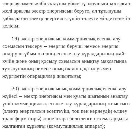
энергиясымен жабдықтаушы ұйым тұтынушыға қосылған
желі арқылы электр энергиясын беруге, ал тұтынушы
қабылдаған электр энергиясы үшін төлеуге міндеттенетін
келісім;
19) электр энергиясын коммерциялық есепке алу
схемасын тексеру – энергия беруші немесе энергия
өндіруші ұйым өкілінің есепке алу құралдарының жай-
күйін және оның қосылу схемасын анықтау мақсатында
тұтынушының немесе оның өкілінің қатысуымен
жүргізетін операциялар жиынтығы;
20) электр энергиясының коммерциялық есепке алу
жүйесі – электр энергиясы мен қуаты шығынын анықтау
үшін коммерциялық есепке алу құралдарының жиынтығы
(электр энергиясын есептеуіш, ток пен кернеудің өлшеу
трансформаторы) және өзара белгіленген схема арқылы
жалғанған құрылғы (коммутациялық аппарат);