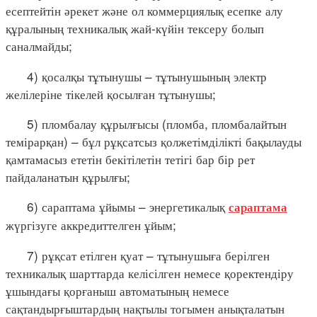
есептейтін әрекет және ол коммерциялық есепке алу
құралының техникалық жай-күйін тексеру болып
саналмайды;
4) қосалқы тұтынушы – тұтынушының электр
желілеріне тікелей қосылған тұтынушы;
5) пломбалау құрылғысы (пломба, пломбалайтын
темірарқан) – бұл рұқсатсыз қолжетімділікті бақылауды
қамтамасыз ететін бекітілетін тетігі бар бір рет
пайдаланатын құрылғы;
6) сараптама ұйымы – энергетикалық
сараптама
жүргізуге аккредиттелген ұйым;
7) рұқсат етілген қуат – тұтынушыға берілген
техникалық шарттарда келісілген немесе қоректендіру
ұшындағы қорғаныш автоматының немесе
сақтандырғыштардың нақтылы тогымен анықталатын