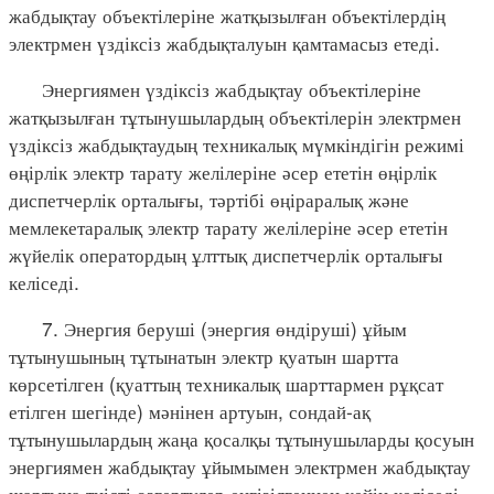
жабдықтау объектілеріне жатқызылған объектілердің
электрмен үздіксіз жабдықталуын қамтамасыз етеді.
Энергиямен үздіксіз жабдықтау объектілеріне
жатқызылған тұтынушылардың объектілерін электрмен
үздіксіз жабдықтаудың техникалық мүмкіндігін режимі
өңірлік электр тарату желілеріне әсер ететін өңірлік
диспетчерлік орталығы, тәртібі өңіраралық және
мемлекетаралық электр тарату желілеріне әсер ететін
жүйелік оператордың ұлттық диспетчерлік орталығы
келіседі.
7. Энергия беруші (энергия өндіруші) ұйым
тұтынушының тұтынатын электр қуатын шартта
көрсетілген (қуаттың техникалық шарттармен рұқсат
етілген шегінде) мәнінен артуын, сондай-ақ
тұтынушылардың жаңа қосалқы тұтынушыларды қосуын
энергиямен жабдықтау ұйымымен электрмен жабдықтау
шартына тиісті өзгертулер енгізілгеннен кейін келіседі.