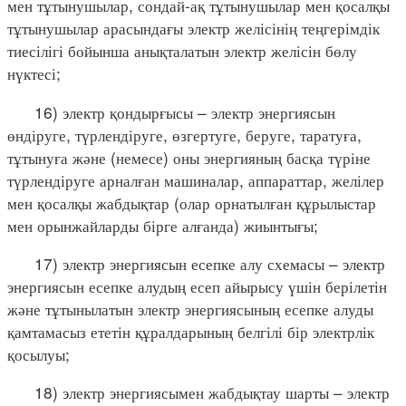
мен тұтынушылар, сондай-ақ тұтынушылар мен қосалқы
тұтынушылар арасындағы электр желісінің теңгерімдік
тиесілігі бойынша анықталатын электр желісін бөлу
нүктесі;
16) электр қондырғысы – электр энергиясын
өндіруге, түрлендіруге, өзгертуге, беруге, таратуға,
тұтынуға және (немесе) оны энергияның басқа түріне
түрлендіруге арналған машиналар, аппараттар, желілер
мен қосалқы жабдықтар (олар орнатылған құрылыстар
мен орынжайларды бірге алғанда) жиынтығы;
17) электр энергиясын есепке алу схемасы – электр
энергиясын есепке алудың есеп айырысу үшін берілетін
және тұтынылатын электр энергиясының есепке алуды
қамтамасыз ететін құралдарының белгілі бір электрлік
қосылуы;
18) электр энергиясымен жабдықтау шарты – электр