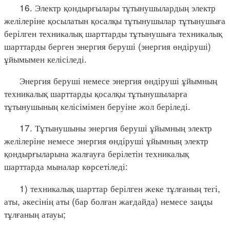
16. Электр қондырғылары тұтынушылардың электр
желілеріне қосылатын қосалқы тұтынушылар тұтынушыға
берілген техникалық шарттарды тұтынушыға техникалық
шарттарды берген энергия беруші (энергия өндіруші)
ұйымымен келісіледі.
Энергия беруші немесе энергия өндіруші ұйымның
техникалық шарттарды қосалқы тұтынушыларға
тұтынушының келісімімен беруіне жол беріледі.
17. Тұтынушыны энергия беруші ұйымның электр
желілеріне немесе энергия өндіруші ұйымның электр
қондырғыларына жалғауға берілетін техникалық
шарттарда мыналар көрсетіледі:
1) техникалық шарттар берілген жеке тұлғаның тегі,
аты, әкесінің аты (бар болған жағдайда) немесе заңды
тұлғаның атауы;