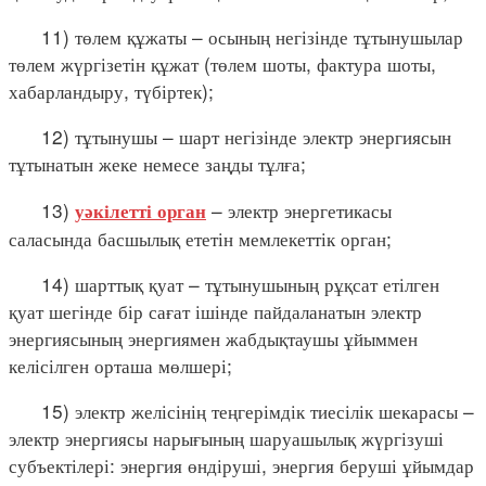
11) төлем құжаты – осының негізінде тұтынушылар
төлем жүргізетін құжат (төлем шоты, фактура шоты,
хабарландыру, түбіртек);
12) тұтынушы – шарт негізінде электр энергиясын
тұтынатын жеке немесе заңды тұлға;
13)
– электр энергетикасы
уәкілетті орган
саласында басшылық ететін мемлекеттік орган;
14) шарттық қуат – тұтынушының рұқсат етілген
қуат шегінде бір сағат ішінде пайдаланатын электр
энергиясының энергиямен жабдықтаушы ұйыммен
келісілген орташа мөлшері;
15) электр желісінің теңгерімдік тиесілік шекарасы –
электр энергиясы нарығының шаруашылық жүргізуші
субъектілері: энергия өндіруші, энергия беруші ұйымдар