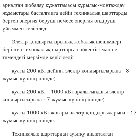
арналған жобалау құжаттамасы құрылыс-монтаждау
жұмыстары басталғанға дейін техникалық шарттарды
берген энергия беруші немесе энергия өндіруші
ұйыммен келісіледі.
Электр қондырғыларының жобалық шешімдері
берілген техникалық шарттарға сәйкестігі мәніне
төмендегі мерзімде келісіледі:
қуаты 200 кВт дейінгі электр қондырғыларына - 3
жұмыс күнінің ішінде;
қуаты 200 кВт - 1000 кВт аралығындағы электр
қондырғыларына - 7 жұмыс күнінің ішінде;
қуаты 1000 кВт жоғары электр қондырғыларына - 12
жұмыс күнінің ішінде.
Техникалық шарттардан ауытқу анықталған