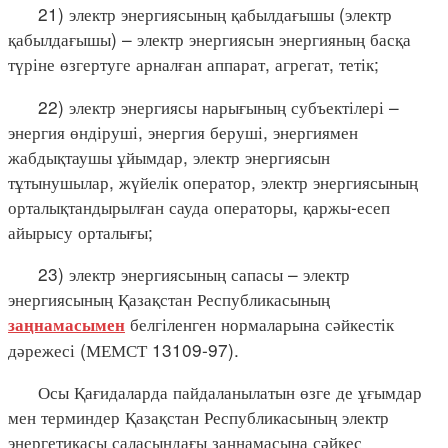
21) электр энергиясының қабылдағышы (электр
қабылдағышы) – электр энергиясын энергияның басқа
түріне өзгертуге арналған аппарат, агрегат, тетік;
22) электр энергиясы нарығының субъектілері –
энергия өндіруші, энергия беруші, энергиямен
жабдықтаушы ұйымдар, электр энергиясын
тұтынушылар, жүйелік оператор, электр энергиясының
орталықтандырылған сауда операторы, қаржы-есеп
айырысу орталығы;
23) электр энергиясының сапасы – электр
энергиясының Қазақстан Республикасының
белгіленген нормаларына сәйкестік
заңнамасымен
дәрежесі (МЕМСТ 13109-97).
Осы Қағидаларда пайдаланылатын өзге де ұғымдар
мен терминдер Қазақстан Республикасының электр
энергетикасы саласындағы заңнамасына сәйкес