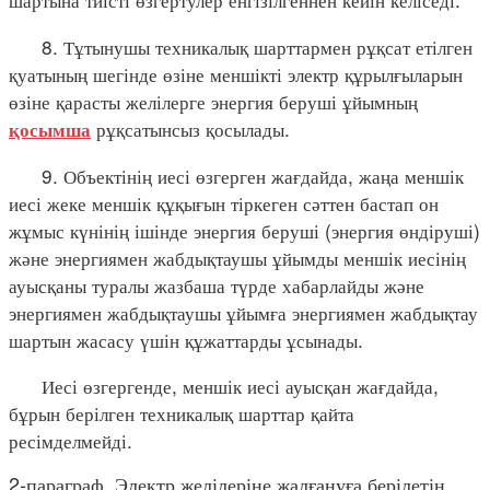
8. Тұтынушы техникалық шарттармен рұқсат етілген
қуатының шегінде өзіне меншікті электр құрылғыларын
өзіне қарасты желілерге энергия беруші ұйымның
рұқсатынсыз қосылады.
қосымша
9. Объектінің иесі өзгерген жағдайда, жаңа меншік
иесі жеке меншік құқығын тіркеген сәттен бастап он
жұмыс күнінің ішінде энергия беруші (энергия өндіруші)
және энергиямен жабдықтаушы ұйымды меншік иесінің
ауысқаны туралы жазбаша түрде хабарлайды және
энергиямен жабдықтаушы ұйымға энергиямен жабдықтау
шартын жасасу үшін құжаттарды ұсынады.
Иесі өзгергенде, меншік иесі ауысқан жағдайда,
бұрын берілген техникалық шарттар қайта
ресімделмейді.
2-параграф. Электр желілеріне жалғануға берілетін