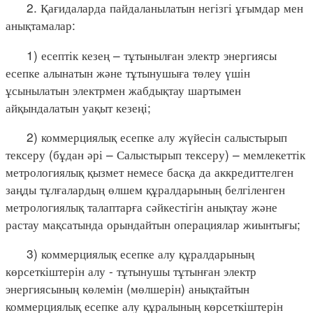
2. Қағидаларда пайдаланылатын негізгі ұғымдар мен
анықтамалар:
1) есептік кезең – тұтынылған электр энергиясы
есепке алынатын және тұтынушыға төлеу үшін
ұсынылатын электрмен жабдықтау шартымен
айқындалатын уақыт кезеңі;
2) коммерциялық есепке алу жүйесін салыстырып
тексеру (бұдан әрі – Салыстырып тексеру) – мемлекеттік
метрологиялық қызмет немесе басқа да аккредиттелген
заңды тұлғалардың өлшем құралдарының белгіленген
метрологиялық талаптарға сәйкестігін анықтау және
растау мақсатында орындайтын операциялар жиынтығы;
3) коммерциялық есепке алу құралдарының
көрсеткіштерін алу - тұтынушы тұтынған электр
энергиясының көлемін (мөлшерін) анықтайтын
коммерциялық есепке алу құралының көрсеткіштерін