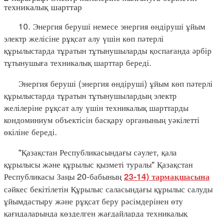
техникалық шарттар
10. Энергия беруші немесе энергия өндіруші ұйым
электр желісіне рұқсат алу үшін көп пәтерлі
құрылыстарда тұратын тұтынушыларды қоспағанда әрбір
тұтынушыға техникалық шарттар береді.
Энергия беруші (энергия өндіруші) ұйым көп пәтерлі
құрылыстарда тұратын тұтынушылардың электр
желілеріне рұқсат алу үшін техникалық шарттарды
кондоминиум объектісін басқару органының уәкілетті
өкіліне береді.
"Қазақстан Республикасындағы сәулет, қала
құрылысы және құрылыс қызметі туралы" Қазақстан
Республикасы Заңы 20-бабының
23-14) тармақшасына
сәйкес бекітілетін Құрылыс саласындағы құрылыс салуды
ұйымдастыру және рұқсат беру рәсімдерінен өту
қағидаларында көзделген жағдайларда техникалық