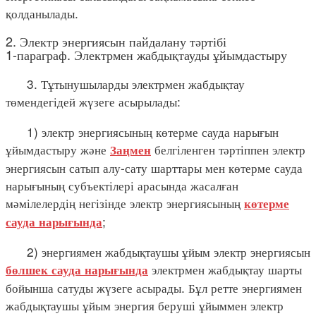
қолданылады.
2. Электр энергиясын пайдалану тәртібі
1-параграф. Электрмен жабдықтауды ұйымдастыру
3. Тұтынушыларды электрмен жабдықтау
төмендегідей жүзеге асырылады:
1) электр энергиясының көтерме сауда нарығын
ұйымдастыру және
белгіленген тәртіппен электр
Заңмен
энергиясын сатып алу-сату шарттары мен көтерме сауда
нарығының субъектілері арасында жасалған
мәмілелердің негізінде электр энергиясының
көтерме
;
сауда нарығында
2) энергиямен жабдықтаушы ұйым электр энергиясын
электрмен жабдықтау шарты
бөлшек сауда нарығында
бойынша сатуды жүзеге асырады. Бұл ретте энергиямен
жабдықтаушы ұйым энергия беруші ұйыммен электр