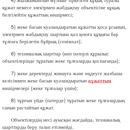
құжат немесе электрмен жабдықтау объектісіне құқық
белгілейтін құжаттың көшірмесі;
5) жеке басын куәландыратын құжатты қоса ұсынып,
электрмен жабдықтау шартына қол қоюға құқығы бар
тұлғаға берілетін бұйрық (сенімхат);
6) техникалық шарттар (көп пәтерлі құрылыс
объектілерінде тұратын жеке тұлғаларды қоспағанда);
7) жеке деректерді жинауға және өңдеуге жазбаша
келісіммен жеке басын куәландыратын
құжаттың
көшірмелері (жеке тұлғалар үшін);
8) тұрғын үйде (пәтерде) тұратын жеке тұлғалардың
санын растайтын құжат.
Объектілердің иесі ауысқан жағдайда, техникалық
шарттарды беру талап етілмейді.