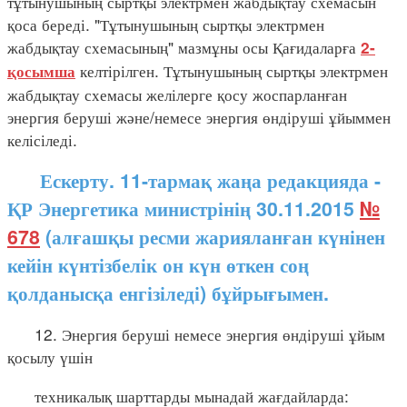
тұтынушының сыртқы электрмен жабдықтау схемасын
қоса береді. "Тұтынушының сыртқы электрмен
жабдықтау схемасының" мазмұны осы Қағидаларға
2-
келтірілген. Тұтынушының сыртқы электрмен
қосымша
жабдықтау схемасы желілерге қосу жоспарланған
энергия беруші және/немесе энергия өндіруші ұйыммен
келісіледі.
Ескерту. 11-тармақ жаңа редакцияда -
ҚР Энергетика министрінің 30.11.2015
№
678
(алғашқы ресми жарияланған күнінен
кейін күнтізбелік он күн өткен соң
қолданысқа енгізіледі) бұйрығымен.
12. Энергия беруші немесе энергия өндіруші ұйым
қосылу үшін
техникалық шарттарды мынадай жағдайларда: