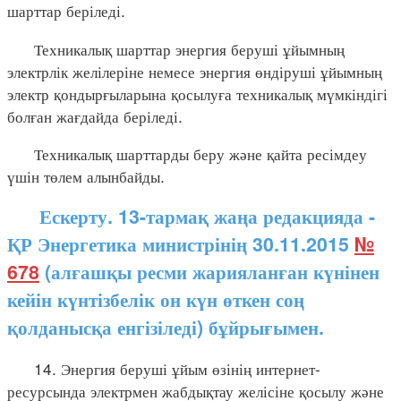
шарттар беріледі.
Техникалық шарттар энергия беруші ұйымның
электрлік желілеріне немесе энергия өндіруші ұйымның
электр қондырғыларына қосылуға техникалық мүмкіндігі
болған жағдайда беріледі.
Техникалық шарттарды беру және қайта ресімдеу
үшін төлем алынбайды.
Ескерту. 13-тармақ жаңа редакцияда -
ҚР Энергетика министрінің 30.11.2015
№
678
(алғашқы ресми жарияланған күнінен
кейін күнтізбелік он күн өткен соң
қолданысқа енгізіледі) бұйрығымен.
14. Энергия беруші ұйым өзінің интернет-
ресурсында электрмен жабдықтау желісіне қосылу және