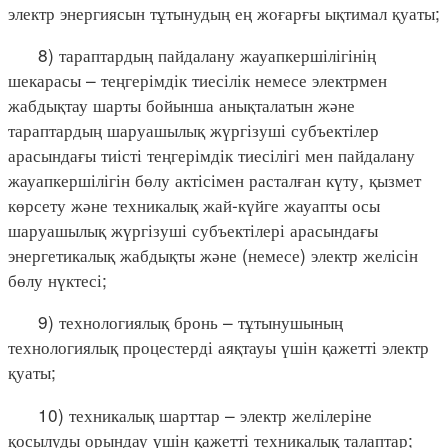
электр энергиясын тұтынудың ең жоғарғы ықтимал қуаты;
8) тараптардың пайдалану жауапкершілігінің
шекарасы – теңгерімдік тиесілік немесе электрмен
жабдықтау шарты бойынша анықталатын және
тараптардың шаруашылық жүргізуші субъектілер
арасындағы тиісті теңгерімдік тиесілігі мен пайдалану
жауапкершілігін бөлу актісімен расталған күту, қызмет
көрсету және техникалық жай-күйге жауапты осы
шаруашылық жүргізуші субъектілері арасындағы
энергетикалық жабдықты және (немесе) электр желісін
бөлу нүктесі;
9) технологиялық бронь – тұтынушының
технологиялық процестерді аяқтауы үшін қажетті электр
қуаты;
10) техникалық шарттар – электр желілеріне
қосылуды орындау үшін қажетті техникалық талаптар;