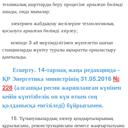
техникалық шарттарды беру процесіне арналған бөлімді
ашады, онда мыналар:
электрмен жабдықтау желілеріне технологиялық
қосылуға арналған бөлімді әзірлеу;
кемінде 3 ай мерзімділігімен жүктелетін шағын
станцияларды жүктеу туралы ақпаратты орналастыру
қамтылады.
Ескерту. 14-тармақ жаңа редакцияда -
ҚР Энергетика министрінің 31.05.2016
№
228
(алғашқы ресми жарияланған күнінен
кейін күнтізбелік он күн өткен соң
қолданысқа енгізіледі) бұйрығымен.
15. Тұтынушылардың электр қондырғыларының
құрылысына, реконструкциясына немесе жаңғыртылуына