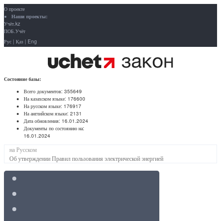
О проекте
Наши проекты:
Учёт.kz
ПОБ.Учёт
Рус
|
Қаз
|
Eng
Состояние базы:
Всего документов:
355649
На казахском языке:
176600
На русском языке:
176917
На английском языке:
2131
Дата обновления:
16.01.2024
Документы по состоянию на:
16.01.2024
на Русском
Об утверждении Правил пользования электрической энергией