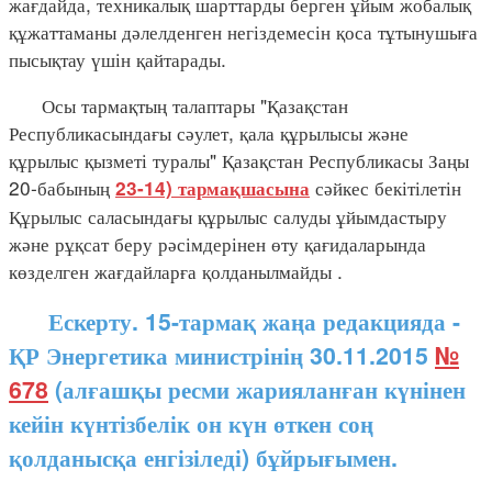
жағдайда, техникалық шарттарды берген ұйым жобалық
құжаттаманы дәлелденген негіздемесін қоса тұтынушыға
пысықтау үшін қайтарады.
Осы тармақтың талаптары "Қазақстан
Республикасындағы сәулет, қала құрылысы және
құрылыс қызметі туралы" Қазақстан Республикасы Заңы
20-бабының
сәйкес бекітілетін
23-14) тармақшасына
Құрылыс саласындағы құрылыс салуды ұйымдастыру
және рұқсат беру рәсімдерінен өту қағидаларында
көзделген жағдайларға қолданылмайды
.
Ескерту. 15-тармақ жаңа редакцияда -
ҚР Энергетика министрінің 30.11.2015
№
678
(алғашқы ресми жарияланған күнінен
кейін күнтізбелік он күн өткен соң
қолданысқа енгізіледі) бұйрығымен.