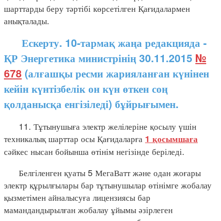
шарттарды беру тәртібі көрсетілген Қағидалармен
анықталады.
Ескерту. 10-тармақ жаңа редакцияда -
ҚР Энергетика министрінің 30.11.2015
№
678
(алғашқы ресми жарияланған күнінен
кейін күнтізбелік он күн өткен соң
қолданысқа енгізіледі) бұйрығымен.
11. Тұтынушыға электр желілеріне қосылу үшін
техникалық шарттар осы Қағидаларға
1 қосымшаға
сәйкес нысан бойынша өтінім негізінде беріледі.
Белгіленген қуаты 5 МегаВатт және одан жоғары
электр құрылғылары бар тұтынушылар өтінімге жобалау
қызметімен айналысуға лицензиясы бар
мамандандырылған жобалау ұйымы әзірлеген