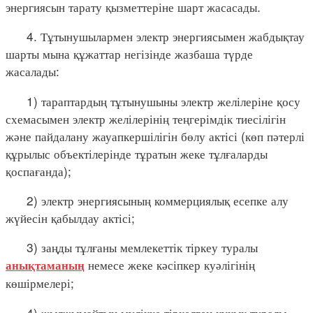
энергиясын тарату қызметтеріне шарт жасасады.
4. Тұтынушылармен электр энергиясымен жабдықтау
шарты мына құжаттар негізінде жазбаша түрде
жасалады:
1) тараптардың тұтынушыны электр желілеріне қосу
схемасымен электр желілерінің теңгерімдік тиесілігін
және пайдалану жауапкершілігін бөлу актісі (көп пәтерлі
құрылыс объектілерінде тұратын жеке тұлғаларды
қоспағанда);
2) электр энергиясының коммерциялық есепке алу
жүйесін қабылдау актісі;
3) заңды тұлғаны мемлекеттік тіркеу туралы
немесе жеке кәсіпкер куәлігінің
анықтаманың
көшірмелері;
4) жылжымайтын мүлікке тіркелген құқық туралы