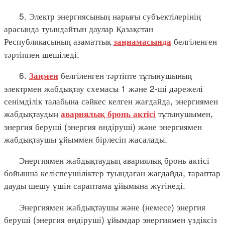
5. Электр энергиясының нарығы субъектілерінің
арасында туындайтын даулар Қазақстан
Республикасының азаматтық
белгіленген
заңнамасында
тәртіппен шешіледі.
6.
белгіленген тәртіпте тұтынушының
Заңмен
электрмен жабдықтау схемасы 1 және 2-ші дәрежелі
сенімділік талабына сәйкес келген жағдайда, энергиямен
жабдықтаудың
тұтынушымен,
авариялық бронь актісі
энергия беруші (энергия өндіруші) және энергиямен
жабдықтаушы ұйыммен бірлесіп жасалады.
Энергиямен жабдықтаудың авариялық бронь актісі
бойынша келіспеушіліктер туындаған жағдайда, тараптар
дауды шешу үшін сараптама ұйымына жүгінеді.
Энергиямен жабдықтаушы және (немесе) энергия
беруші (энергия өндіруші) ұйымдар энергиямен үздіксіз