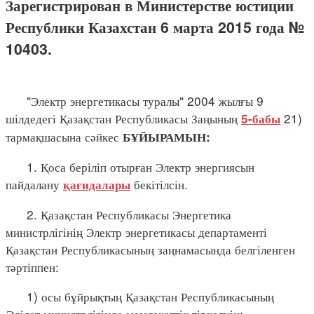
Зарегистрирован в Министерстве юстиции
Республики Казахстан 6 марта 2015 года №
10403.
"Электр энергетикасы туралы" 2004 жылғы 9
шілдедегі Қазақстан Республикасы Заңының
21)
5-бабы
тармақшасына сәйкес
БҰЙЫРАМЫН:
1. Қоса беріліп отырған Электр энергиясын
пайдалану
бекітілсін.
қағидалары
2. Қазақстан Республикасы Энергетика
министрлігінің Электр энергетикасы департаменті
Қазақстан Республикасының заңнамасында белгіленген
тәртіппен:
1) осы бұйрықтың Қазақстан Республикасының
Әділет министрлігінде мемлекеттік тіркелуін;