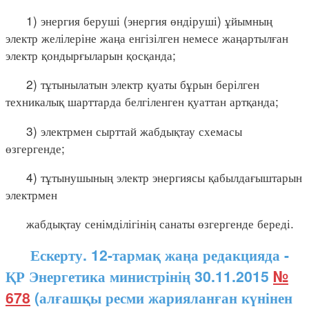
1) энергия беруші (энергия өндіруші) ұйымның
электр желілеріне жаңа енгізілген немесе жаңартылған
электр қондырғыларын қосқанда;
2) тұтынылатын электр қуаты бұрын берілген
техникалық шарттарда белгіленген қуаттан артқанда;
3) электрмен сырттай жабдықтау схемасы
өзгергенде;
4) тұтынушының электр энергиясы қабылдағыштарын
электрмен
жабдықтау сенімділігінің санаты өзгергенде береді.
Ескерту. 12-тармақ жаңа редакцияда -
ҚР Энергетика министрінің 30.11.2015
№
678
(алғашқы ресми жарияланған күнінен