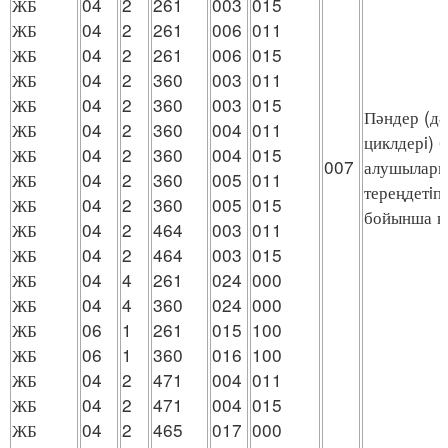
ЖБ
04
2
261
003
015
ЖБ
04
2
261
006
011
ЖБ
04
2
261
006
015
ЖБ
04
2
360
003
011
ЖБ
04
2
360
003
015
Пәндер (дә
ЖБ
04
2
360
004
011
циклдерi) 
ЖБ
04
2
360
004
015
007
алушыларме
ЖБ
04
2
360
005
011
тереңдетiп
ЖБ
04
2
360
005
015
бойынша қ
ЖБ
04
2
464
003
011
ЖБ
04
2
464
003
015
ЖБ
04
4
261
024
000
ЖБ
04
4
360
024
000
ЖБ
06
1
261
015
100
ЖБ
06
1
360
016
100
ЖБ
04
2
471
004
011
ЖБ
04
2
471
004
015
ЖБ
04
2
465
017
000