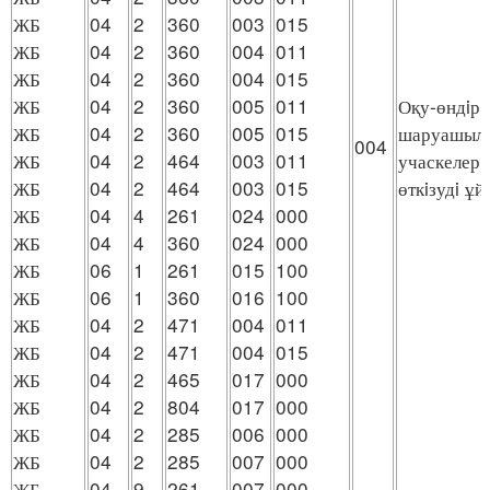
ЖБ
04
2
360
003
015
ЖБ
04
2
360
004
011
ЖБ
04
2
360
004
015
ЖБ
04
2
360
005
011
Оқу-өндiрi
ЖБ
04
2
360
005
015
шаруашылы
004
ЖБ
04
2
464
003
011
учаскелерi
ЖБ
04
2
464
003
015
өткiзудi ұ
ЖБ
04
4
261
024
000
ЖБ
04
4
360
024
000
ЖБ
06
1
261
015
100
ЖБ
06
1
360
016
100
ЖБ
04
2
471
004
011
ЖБ
04
2
471
004
015
ЖБ
04
2
465
017
000
ЖБ
04
2
804
017
000
ЖБ
04
2
285
006
000
ЖБ
04
2
285
007
000
ЖБ
04
9
261
007
000