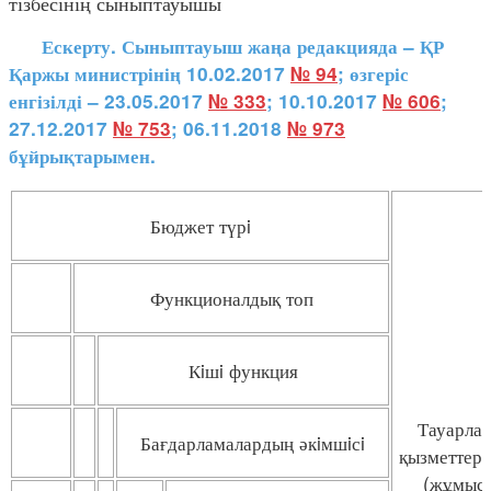
тізбесінің сыныптауышы
Ескерту. Сыныптауыш жаңа редакцияда – ҚР
Қаржы министрінің 10.02.2017
№ 94
; өзгеріс
енгізілді – 23.05.2017
№ 333
; 10.10.2017
№ 606
;
27.12.2017
№ 753
; 06.11.2018
№ 973
бұйрықтарымен.
Бюджет түрi
Функционалдық топ
Кiшi функция
Тауарла
Бағдарламалардың әкiмшiсi
қызметтерд
(жұмыст