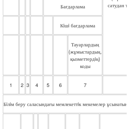
сатудан т
Бағдарлама
Кiшi бағдарлама
Тауарлардың
(жұмыстардың,
қызметтердiң)
коды
1
2
3
4
5
6
7
Бiлiм беру саласындағы мемлекеттiк мекемелер ұсынатын