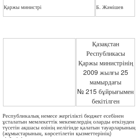
Қаржы министрі
Б. Жәмішев
Қазақстан
Республикасы
Қаржы министрінің
2009 жылғы 25
мамырдағы
№ 215 бұйрығымен
бекітілген
Республикалық немесе жергілікті бюджет есебінен
ұсталатын мемлекеттік мекемелердің оларды өткізуден
түсетін ақшасы өзінің иелігінде қалатын тауарларының
(жұмыстарының, көрсетілетін қызметтерінің)