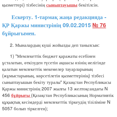
қызметтері) тізбесінің
бекітілсін.
сыныптауышы
Ескерту. 1-тармақ жаңа редакцияда -
ҚР Қаржы министрінің 09.02.2015
№ 76
бұйрығымен.
2. Мыналардың күші жойылды деп танылсын:
1) "Мемлекеттік бюджет қаражаты есебінен
ұсталатын, өткізуден түсетін ақшасы өзінің иелігінде
қалатын мемлекеттік мекемелер тауарларының
(жұмыстарының, көрсетілетін қызметтерінің) тізбесі
сыныптауышын бекіту туралы" Қазақстан Республикасы
Қаржы министрінің 2007 жылғы 13 желтоқсандағы N
456
(Қазақстан Республикасының Нормативтік
бұйрығы
құқықтық кесімдерді мемлекеттік тіркеудің тізіліміне N
5057 болып тіркелген);