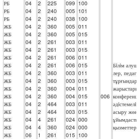
РБ
04
2
225
099
100
РБ
04
2
240
005
101
РБ
04
2
240
038
100
ЖБ
04
2
360
005
011
ЖБ
04
2
360
005
015
ЖБ
04
2
261
003
011
ЖБ
04
2
261
003
015
ЖБ
04
2
261
006
011
ЖБ
04
2
261
006
015
Бiлiм алуш
ЖБ
04
2
360
003
011
лер, педаг
ЖБ
04
2
360
003
015
тұрғындар 
ЖБ
04
2
360
004
011
жарыстарын
ЖБ
04
2
360
004
015
006
конференци
ЖБ
04
2
464
003
011
әдiстемелiк
ЖБ
04
2
464
003
015
асыру жөнi
ЖБ
04
4
261
024
000
ұйымдасты
ЖБ
04
4
360
024
000
қызметтер
ЖБ
06
1
261
015
100