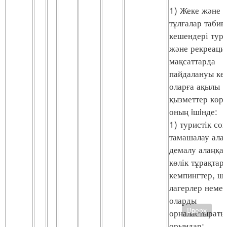
1) Жеке және 
тұлғалар табиғ
кешендері тури
және рекреаци
мақсаттарда
пайдалануы ке
оларға ақылы
қызметтер көрс
оның iшiнде:
1) туристік соқ
тамашалау ала
демалу алаңқа
көлік тұрақтар
кемпингтер, ш
лагерлер немес
оларды
Вверх
орналастыраты
орындар;