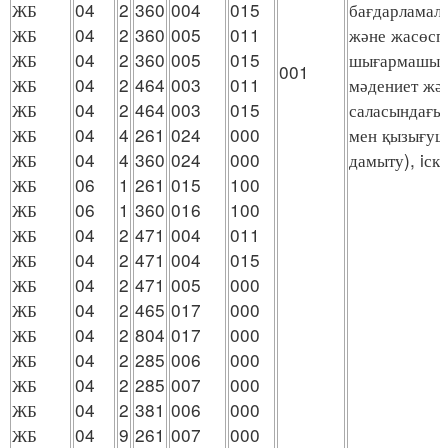
ЖБ
04
2
360
004
015
бағдарламал
ЖБ
04
2
360
005
011
және жасөсп
ЖБ
04
2
360
005
015
шығармашылы
001
ЖБ
04
2
464
003
011
мәдениет жә
ЖБ
04
2
464
003
015
саласындағы 
ЖБ
04
4
261
024
000
мен қызығу
ЖБ
04
4
360
024
000
дамыту), iск
ЖБ
06
1
261
015
100
ЖБ
06
1
360
016
100
ЖБ
04
2
471
004
011
ЖБ
04
2
471
004
015
ЖБ
04
2
471
005
000
ЖБ
04
2
465
017
000
ЖБ
04
2
804
017
000
ЖБ
04
2
285
006
000
ЖБ
04
2
285
007
000
ЖБ
04
2
381
006
000
ЖБ
04
9
261
007
000