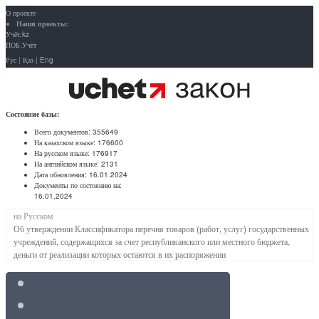
О проекте
Наши проекты:
Учёт.kz
ПОБ.Учёт
Рус
|
Қаз
|
Eng
Состояние базы:
Всего документов:
355649
На казахском языке:
176600
На русском языке:
176917
На английском языке:
2131
Дата обновления:
16.01.2024
Документы по состоянию на:
16.01.2024
на Русском
Об утверждении Классификатора перечня товаров (работ, услуг) государственных
учреждений, содержащихся за счет республиканского или местного бюджета,
деньги от реализации которых остаются в их распоряжении