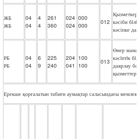
Қызметкерл
ЖБ
04
4
261
024
000
012
кәсіби бiл
ЖБ
04
4
360
024
000
кәсіпке да
Өнер мама
РБ
04
6
225
204
100
кәсiптiк б
013
РБ
04
9
240
041
100
даярлау бо
қызметтер
Ерекше қорғалатын табиғи аумақтар саласындағы мемлеке