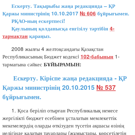
Ескерту. Тақырыбы жаңа редакцияда – ҚР
Қаржы министрінің 10.10.2017
№ 606
бұйрығымен.
РҚАО-ның ескертпесі!
Қаулының қолданысқа енгізілу тәртібін
4-
тармақтан
қараңыз.
2008 жылғы 4 желтоқсандағы Қазақстан
Республикасының Бюджет кодексi
1-
102-бабының
тармағына сәйкес
БҰЙЫРАМЫН:
Ескерту. Кіріспе жаңа редакцияда - ҚР
Қаржы министрінің 20.10.2015
№ 537
бұйрығымен.
1. Қоса беріліп отырған Республикалық немесе
жергілікті бюджет есебінен ұсталатын мемлекеттік
мекемелердің оларды өткізуден түсетін ақшасы өзінің
иелігінде қалатын тауарлары (жұмыстары, көрсетілетін