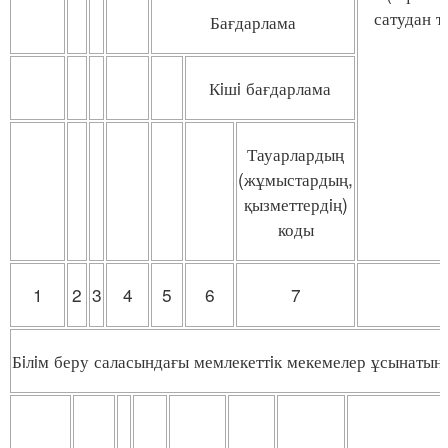
сатудан т
Бағдарлама
Кiшi бағдарлама
Тауарлардың
(жұмыстардың,
қызметтердiң)
коды
1
2
3
4
5
6
7
Бiлiм беру саласындағы мемлекеттiк мекемелер ұсынатын