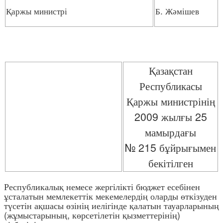
Қаржы министрі
Б. Жәмішев
Қазақстан
Республикасы
Қаржы министрінің
2009 жылғы 25
мамырдағы
№ 215 бұйрығымен
бекітілген
Республикалық немесе жергілікті бюджет есебінен
ұсталатын мемлекеттік мекемелердің оларды өткізуден
түсетін ақшасы өзінің иелігінде қалатын тауарларының
(жұмыстарының, көрсетілетін қызметтерінің)