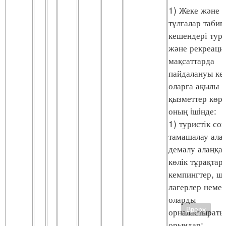
1) Жеке және 
тұлғалар табиғ
кешендері тури
және рекреаци
мақсаттарда
пайдалануы ке
оларға ақылы
қызметтер көрс
оның iшiнде:
1) туристік соқ
тамашалау ала
демалу алаңқа
көлік тұрақтар
кемпингтер, ш
лагерлер немес
оларды
Вверх
орналастыраты
орындар;