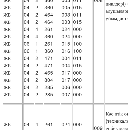
циклдерi) 
ЖБ
04
2
360
005
015
алушыларм
ЖБ
04
2
464
003
011
ұйымдасты
ЖБ
04
2
464
003
015
ЖБ
04
4
261
024
000
ЖБ
04
4
360
024
000
ЖБ
06
1
261
015
100
ЖБ
06
1
360
016
100
ЖБ
04
2
471
004
011
ЖБ
04
2
471
004
015
ЖБ
04
2
465
017
000
ЖБ
04
2
804
017
000
ЖБ
04
2
285
006
000
ЖБ
04
2
285
007
000
Кәсiптiк о
(техникалы
ЖБ
04
4
261
024
000
009
еңбек мама