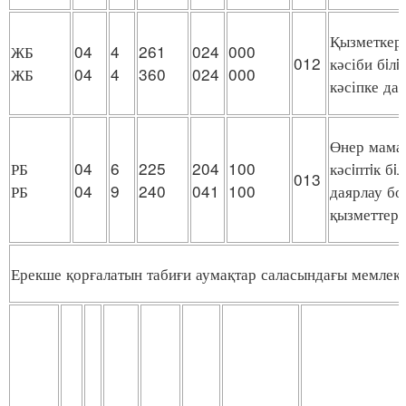
Қызметкерл
ЖБ
04
4
261
024
000
012
кәсіби бiл
ЖБ
04
4
360
024
000
кәсіпке да
Өнер мама
РБ
04
6
225
204
100
кәсiптiк б
013
РБ
04
9
240
041
100
даярлау бо
қызметтер
Ерекше қорғалатын табиғи аумақтар саласындағы мемлеке