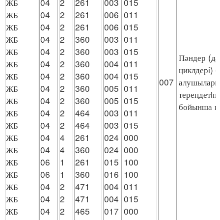
ЖБ
04
2
261
003
015
ЖБ
04
2
261
006
011
ЖБ
04
2
261
006
015
ЖБ
04
2
360
003
011
ЖБ
04
2
360
003
015
Пәндер (дә
ЖБ
04
2
360
004
011
циклдерi) 
ЖБ
04
2
360
004
015
007
алушыларме
ЖБ
04
2
360
005
011
тереңдетiп
ЖБ
04
2
360
005
015
бойынша қ
ЖБ
04
2
464
003
011
ЖБ
04
2
464
003
015
ЖБ
04
4
261
024
000
ЖБ
04
4
360
024
000
ЖБ
06
1
261
015
100
ЖБ
06
1
360
016
100
ЖБ
04
2
471
004
011
ЖБ
04
2
471
004
015
ЖБ
04
2
465
017
000