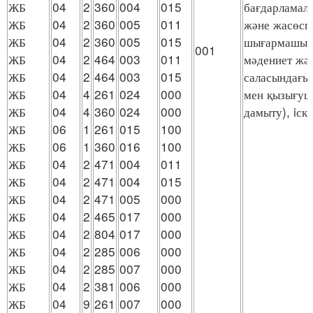
ЖБ
04
2
360
004
015
бағдарламал
ЖБ
04
2
360
005
011
және жасөсп
ЖБ
04
2
360
005
015
шығармашылы
001
ЖБ
04
2
464
003
011
мәдениет жә
ЖБ
04
2
464
003
015
саласындағы 
ЖБ
04
4
261
024
000
мен қызығу
ЖБ
04
4
360
024
000
дамыту), iск
ЖБ
06
1
261
015
100
ЖБ
06
1
360
016
100
ЖБ
04
2
471
004
011
ЖБ
04
2
471
004
015
ЖБ
04
2
471
005
000
ЖБ
04
2
465
017
000
ЖБ
04
2
804
017
000
ЖБ
04
2
285
006
000
ЖБ
04
2
285
007
000
ЖБ
04
2
381
006
000
ЖБ
04
9
261
007
000