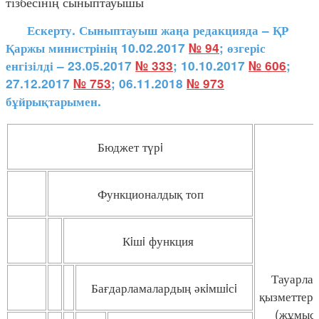
тізбесінің сыныптауышы
Ескерту. Сыныптауыш жаңа редакцияда – ҚР
Қаржы министрінің 10.02.2017
№ 94
; өзгеріс
енгізілді – 23.05.2017
№ 333
; 10.10.2017
№ 606
;
27.12.2017
№ 753
; 06.11.2018
№ 973
бұйрықтарымен.
Бюджет түрi
Функционалдық топ
Кiшi функция
Тауарла
Бағдарламалардың әкiмшiсi
қызметтерд
(жұмыст