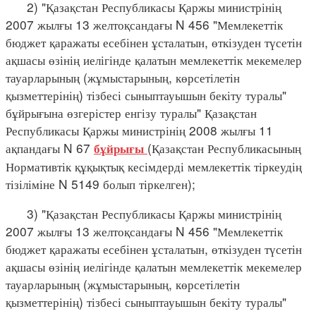
2) "Қазақстан Республикасы Қаржы министрінің
2007 жылғы 13 желтоқсандағы N 456 "Мемлекеттік
бюджет қаражаты есебінен ұсталатын, өткізуден түсетін
ақшасы өзінің иелігінде қалатын мемлекеттік мекемелер
тауарларының (жұмыстарының, көрсетілетін
қызметтерінің) тізбесі сыныптауышын бекіту туралы"
бұйрығына өзгерістер енгізу туралы" Қазақстан
Республикасы Қаржы министрінің 2008 жылғы 11
ақпандағы N 67
(Қазақстан Республикасының
бұйрығы
Нормативтік құқықтық кесімдерді мемлекеттік тіркеудің
тізіліміне N 5149 болып тіркелген);
3) "Қазақстан Республикасы Қаржы министрінің
2007 жылғы 13 желтоқсандағы N 456 "Мемлекеттік
бюджет қаражаты есебінен ұсталатын, өткізуден түсетін
ақшасы өзінің иелігінде қалатын мемлекеттік мекемелер
тауарларының (жұмыстарының, көрсетілетін
қызметтерінің) тізбесі сыныптауышын бекіту туралы"