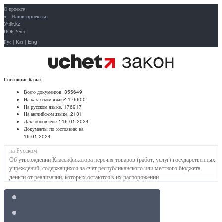
О проекте
Наши проекты:
Учёт.kz
ПОБ.Учёт
Рус
|
Қаз
|
Eng
Состояние базы:
Всего документов:
355649
На казахском языке:
176600
На русском языке:
176917
На английском языке:
2131
Дата обновления:
16.01.2024
Документы по состоянию на:
16.01.2024
на Русском
Об утверждении Классификатора перечня товаров (работ, услуг) государственных
учреждений, содержащихся за счет республиканского или местного бюджета,
деньги от реализации, которых остаются в их распоряжении