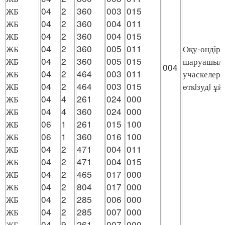
ЖБ
04
2
360
003
015
ЖБ
04
2
360
004
011
ЖБ
04
2
360
004
015
ЖБ
04
2
360
005
011
Оқу-өндiрi
ЖБ
04
2
360
005
015
шаруашылы
004
ЖБ
04
2
464
003
011
учаскелерi
ЖБ
04
2
464
003
015
өткiзудi ұ
ЖБ
04
4
261
024
000
ЖБ
04
4
360
024
000
ЖБ
06
1
261
015
100
ЖБ
06
1
360
016
100
ЖБ
04
2
471
004
011
ЖБ
04
2
471
004
015
ЖБ
04
2
465
017
000
ЖБ
04
2
804
017
000
ЖБ
04
2
285
006
000
ЖБ
04
2
285
007
000
ЖБ
04
9
261
007
000