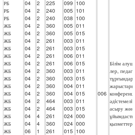
РБ
04
2
225
099
100
РБ
04
2
240
005
101
РБ
04
2
240
038
100
ЖБ
04
2
360
005
011
ЖБ
04
2
360
005
015
ЖБ
04
2
261
003
011
ЖБ
04
2
261
003
015
ЖБ
04
2
261
006
011
ЖБ
04
2
261
006
015
Бiлiм алуш
ЖБ
04
2
360
003
011
лер, педаг
ЖБ
04
2
360
003
015
тұрғындар 
ЖБ
04
2
360
004
011
жарыстарын
ЖБ
04
2
360
004
015
006
конференци
ЖБ
04
2
464
003
011
әдiстемелiк
ЖБ
04
2
464
003
015
асыру жөнi
ЖБ
04
4
261
024
000
ұйымдасты
ЖБ
04
4
360
024
000
қызметтер
ЖБ
06
1
261
015
100