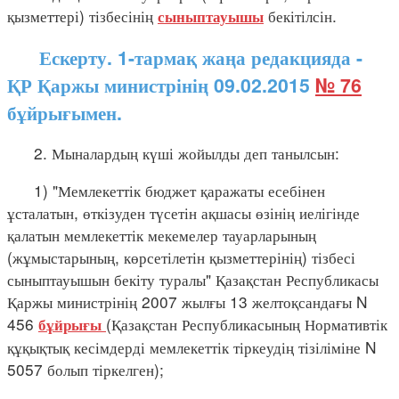
қызметтері) тізбесінің
бекітілсін.
сыныптауышы
Ескерту. 1-тармақ жаңа редакцияда -
ҚР Қаржы министрінің 09.02.2015
№ 76
бұйрығымен.
2. Мыналардың күші жойылды деп танылсын:
1) "Мемлекеттік бюджет қаражаты есебінен
ұсталатын, өткізуден түсетін ақшасы өзінің иелігінде
қалатын мемлекеттік мекемелер тауарларының
(жұмыстарының, көрсетілетін қызметтерінің) тізбесі
сыныптауышын бекіту туралы" Қазақстан Республикасы
Қаржы министрінің 2007 жылғы 13 желтоқсандағы N
456
(Қазақстан Республикасының Нормативтік
бұйрығы
құқықтық кесімдерді мемлекеттік тіркеудің тізіліміне N
5057 болып тіркелген);