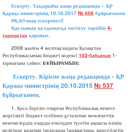
Ескерту. Тақырыбы жаңа редакцияда – ҚР
Қаржы министрінің 10.10.2017
№ 606
бұйрығымен.
РҚАО-ның ескертпесі!
Қаулының қолданысқа енгізілу тәртібін
4-
тармақтан
қараңыз.
2008 жылғы 4 желтоқсандағы Қазақстан
Республикасының Бюджет кодексi
1-
102-бабының
тармағына сәйкес
БҰЙЫРАМЫН:
Ескерту. Кіріспе жаңа редакцияда - ҚР
Қаржы министрінің 20.10.2015
№ 537
бұйрығымен.
1. Қоса беріліп отырған Республикалық немесе
жергілікті бюджет есебінен ұсталатын мемлекеттік
мекемелердің оларды өткізуден түсетін ақшасы өзінің
иелігінде қалатын тауарлары (жұмыстары, көрсетілетін