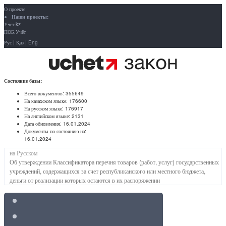
О проекте
Наши проекты:
Учёт.kz
ПОБ.Учёт
Рус
|
Қаз
|
Eng
Состояние базы:
Всего документов:
355649
На казахском языке:
176600
На русском языке:
176917
На английском языке:
2131
Дата обновления:
16.01.2024
Документы по состоянию на:
16.01.2024
на Русском
Об утверждении Классификатора перечня товаров (работ, услуг) государственных
учреждений, содержащихся за счет республиканского или местного бюджета,
деньги от реализации которых остаются в их распоряжении