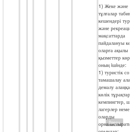
1) Жеке және 
тұлғалар табиғ
кешендері тури
және рекреаци
мақсаттарда
пайдалануы ке
оларға ақылы
қызметтер көрс
оның iшiнде:
1) туристік соқ
тамашалау ала
демалу алаңқа
көлік тұрақтар
кемпингтер, ш
лагерлер немес
оларды
Вверх
орналастыраты
орындар;