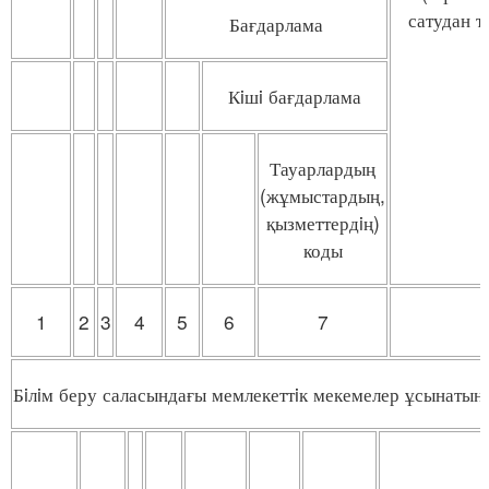
сатудан т
Бағдарлама
Кiшi бағдарлама
Тауарлардың
(жұмыстардың,
қызметтердiң)
коды
1
2
3
4
5
6
7
Бiлiм беру саласындағы мемлекеттiк мекемелер ұсынатын