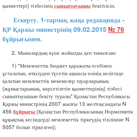
қызметтері) тізбесінің
бекітілсін.
сыныптауышы
Ескерту. 1-тармақ жаңа редакцияда -
ҚР Қаржы министрінің 09.02.2015
№ 76
бұйрығымен.
2. Мыналардың күші жойылды деп танылсын:
1) "Мемлекеттік бюджет қаражаты есебінен
ұсталатын, өткізуден түсетін ақшасы өзінің иелігінде
қалатын мемлекеттік мекемелер тауарларының
(жұмыстарының, көрсетілетін қызметтерінің) тізбесі
сыныптауышын бекіту туралы" Қазақстан Республикасы
Қаржы министрінің 2007 жылғы 13 желтоқсандағы N
456
(Қазақстан Республикасының Нормативтік
бұйрығы
құқықтық кесімдерді мемлекеттік тіркеудің тізіліміне N
5057 болып тіркелген);