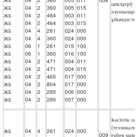
циклдерi) 
ЖБ
04
2
360
005
015
алушыларм
ЖБ
04
2
464
003
011
ұйымдасты
ЖБ
04
2
464
003
015
ЖБ
04
4
261
024
000
ЖБ
04
4
360
024
000
ЖБ
06
1
261
015
100
ЖБ
06
1
360
016
100
ЖБ
04
2
471
004
011
ЖБ
04
2
471
004
015
ЖБ
04
2
465
017
000
ЖБ
04
2
804
017
000
ЖБ
04
2
285
006
000
ЖБ
04
2
285
007
000
Кәсiптiк о
(техникалы
ЖБ
04
4
261
024
000
009
еңбек мама