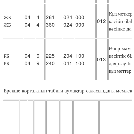
Қызметкерл
ЖБ
04
4
261
024
000
012
кәсіби бiл
ЖБ
04
4
360
024
000
кәсіпке да
Өнер мама
РБ
04
6
225
204
100
кәсiптiк б
013
РБ
04
9
240
041
100
даярлау бо
қызметтер
Ерекше қорғалатын табиғи аумақтар саласындағы мемлеке