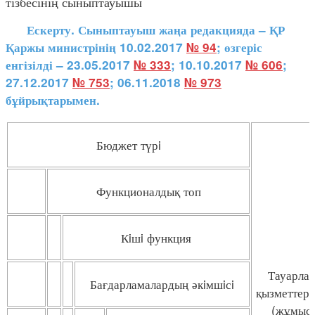
тізбесінің сыныптауышы
Ескерту. Сыныптауыш жаңа редакцияда – ҚР
Қаржы министрінің 10.02.2017
№ 94
; өзгеріс
енгізілді – 23.05.2017
№ 333
; 10.10.2017
№ 606
;
27.12.2017
№ 753
; 06.11.2018
№ 973
бұйрықтарымен.
Бюджет түрi
Функционалдық топ
Кiшi функция
Тауарла
Бағдарламалардың әкiмшiсi
қызметтерд
(жұмыст