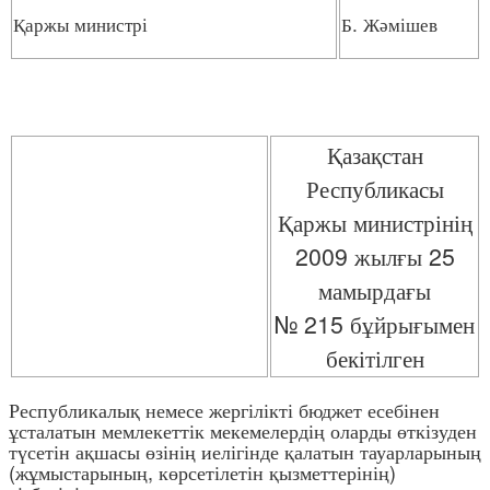
Қаржы министрі
Б. Жәмішев
Қазақстан
Республикасы
Қаржы министрінің
2009 жылғы 25
мамырдағы
№ 215 бұйрығымен
бекітілген
Республикалық немесе жергілікті бюджет есебінен
ұсталатын мемлекеттік мекемелердің оларды өткізуден
түсетін ақшасы өзінің иелігінде қалатын тауарларының
(жұмыстарының, көрсетілетін қызметтерінің)