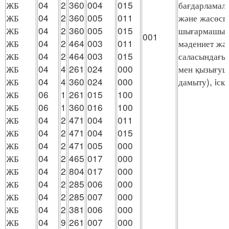
ЖБ
04
2
360
004
015
бағдарламал
ЖБ
04
2
360
005
011
және жасөсп
ЖБ
04
2
360
005
015
шығармашылы
001
ЖБ
04
2
464
003
011
мәдениет жә
ЖБ
04
2
464
003
015
саласындағы 
ЖБ
04
4
261
024
000
мен қызығу
ЖБ
04
4
360
024
000
дамыту), iск
ЖБ
06
1
261
015
100
ЖБ
06
1
360
016
100
ЖБ
04
2
471
004
011
ЖБ
04
2
471
004
015
ЖБ
04
2
471
005
000
ЖБ
04
2
465
017
000
ЖБ
04
2
804
017
000
ЖБ
04
2
285
006
000
ЖБ
04
2
285
007
000
ЖБ
04
2
381
006
000
ЖБ
04
9
261
007
000