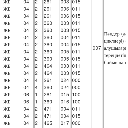
ЖБ
04
2
261
003
015
ЖБ
04
2
261
006
011
ЖБ
04
2
261
006
015
ЖБ
04
2
360
003
011
ЖБ
04
2
360
003
015
Пәндер (дә
ЖБ
04
2
360
004
011
циклдерi) 
ЖБ
04
2
360
004
015
007
алушыларме
ЖБ
04
2
360
005
011
тереңдетiп
ЖБ
04
2
360
005
015
бойынша қ
ЖБ
04
2
464
003
011
ЖБ
04
2
464
003
015
ЖБ
04
4
261
024
000
ЖБ
04
4
360
024
000
ЖБ
06
1
261
015
100
ЖБ
06
1
360
016
100
ЖБ
04
2
471
004
011
ЖБ
04
2
471
004
015
ЖБ
04
2
465
017
000