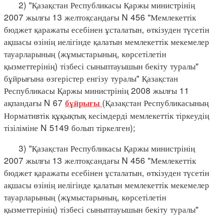
2) "Қазақстан Республикасы Қаржы министрінің
2007 жылғы 13 желтоқсандағы N 456 "Мемлекеттік
бюджет қаражаты есебінен ұсталатын, өткізуден түсетін
ақшасы өзінің иелігінде қалатын мемлекеттік мекемелер
тауарларының (жұмыстарының, көрсетілетін
қызметтерінің) тізбесі сыныптауышын бекіту туралы"
бұйрығына өзгерістер енгізу туралы" Қазақстан
Республикасы Қаржы министрінің 2008 жылғы 11
ақпандағы N 67
(Қазақстан Республикасының
бұйрығы
Нормативтік құқықтық кесімдерді мемлекеттік тіркеудің
тізіліміне N 5149 болып тіркелген);
3) "Қазақстан Республикасы Қаржы министрінің
2007 жылғы 13 желтоқсандағы N 456 "Мемлекеттік
бюджет қаражаты есебінен ұсталатын, өткізуден түсетін
ақшасы өзінің иелігінде қалатын мемлекеттік мекемелер
тауарларының (жұмыстарының, көрсетілетін
қызметтерінің) тізбесі сыныптауышын бекіту туралы"