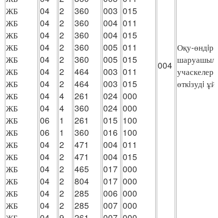
ЖБ
04
2
360
003
015
ЖБ
04
2
360
004
011
ЖБ
04
2
360
004
015
ЖБ
04
2
360
005
011
Оқу-өндiрi
ЖБ
04
2
360
005
015
шаруашылы
004
ЖБ
04
2
464
003
011
учаскелерi
ЖБ
04
2
464
003
015
өткiзудi ұ
ЖБ
04
4
261
024
000
ЖБ
04
4
360
024
000
ЖБ
06
1
261
015
100
ЖБ
06
1
360
016
100
ЖБ
04
2
471
004
011
ЖБ
04
2
471
004
015
ЖБ
04
2
465
017
000
ЖБ
04
2
804
017
000
ЖБ
04
2
285
006
000
ЖБ
04
2
285
007
000
ЖБ
04
9
261
007
000