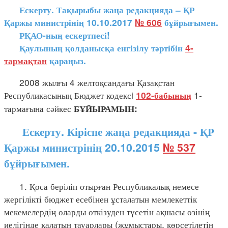
Ескерту. Тақырыбы жаңа редакцияда – ҚР
Қаржы министрінің 10.10.2017
№ 606
бұйрығымен.
РҚАО-ның ескертпесі!
Қаулының қолданысқа енгізілу тәртібін
4-
тармақтан
қараңыз.
2008 жылғы 4 желтоқсандағы Қазақстан
Республикасының Бюджет кодексi
1-
102-бабының
тармағына сәйкес
БҰЙЫРАМЫН:
Ескерту. Кіріспе жаңа редакцияда - ҚР
Қаржы министрінің 20.10.2015
№ 537
бұйрығымен.
1. Қоса беріліп отырған Республикалық немесе
жергілікті бюджет есебінен ұсталатын мемлекеттік
мекемелердің оларды өткізуден түсетін ақшасы өзінің
иелігінде қалатын тауарлары (жұмыстары, көрсетілетін