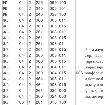
РБ
04
2
225
099
100
РБ
04
2
240
005
101
РБ
04
2
240
038
100
ЖБ
04
2
360
005
011
ЖБ
04
2
360
005
015
ЖБ
04
2
261
003
011
ЖБ
04
2
261
003
015
ЖБ
04
2
261
006
011
ЖБ
04
2
261
006
015
Бiлiм алуш
ЖБ
04
2
360
003
011
лер, педаг
ЖБ
04
2
360
003
015
тұрғындар 
ЖБ
04
2
360
004
011
жарыстарын
ЖБ
04
2
360
004
015
006
конференци
ЖБ
04
2
464
003
011
әдiстемелiк
ЖБ
04
2
464
003
015
асыру жөнi
ЖБ
04
4
261
024
000
ұйымдасты
ЖБ
04
4
360
024
000
қызметтер
ЖБ
06
1
261
015
100