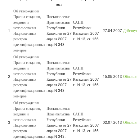
акт
Об утверждении
Правил создания,
Постановление
ведения и
Правительства
САПП
использования
Республики
Республики
1
27.04.2007
Действу
Национальных
Казахстан от 27
Казахстан, 2007
реестров
апреля 2007
г., N 13, ст. 156
идентификационных
года N 343
номеров
Об утверждении
Правил создания,
Постановление
ведения и
Правительства
САПП
использования
Республики
Республики
2
15.05.2013
Обновлен
Национальных
Казахстан от 27
Казахстан, 2007
реестров
апреля 2007
г., N 13, ст. 156
идентификационных
года N 343
номеров
Об утверждении
Правил создания,
Постановление
ведения и
Правительства
САПП
использования
Республики
Республики
3
02.07.2013
Обновлен
Национальных
Казахстан от 27
Казахстан, 2007
реестров
апреля 2007
г., N 13, ст. 156
идентификационных
года N 343.