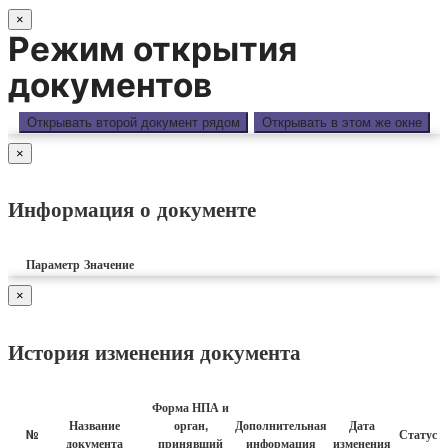
×
Режим открытия
документов
Открывать второй документ рядом
Открывать в этом же окне
×
Информация о документе
Параметр
Значение
×
История изменения документа
Форма НПА и
Название
орган,
Дополнительная
Дата
№
Статус 
документа
принявший
информация
изменения