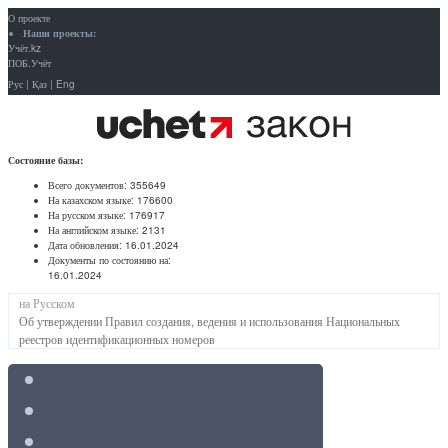
О проекте
Наши проекты:
Учёт.kz
ПОБ.Учёт
Рус
|
Қаз
|
Eng
Состояние базы:
Всего документов:
355649
На казахском языке:
176600
На русском языке:
176917
На английском языке:
2131
Дата обновления:
16.01.2024
Документы по состоянию на:
16.01.2024
на Русском
Об утверждении Правил создания, ведения и использования Национальных
реестров идентификационных номеров