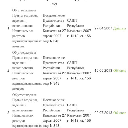
акт
Об утверждении
Правил создания,
Постановление
ведения и
Правительства
САПП
использования
Республики
Республики
1
27.04.2007
Действу
Национальных
Казахстан от 27
Казахстан, 2007
реестров
апреля 2007
г., N 13, ст. 156
идентификационных
года N 343
номеров
Об утверждении
Правил создания,
Постановление
ведения и
Правительства
САПП
использования
Республики
Республики
2
15.05.2013
Обновлен
Национальных
Казахстан от 27
Казахстан, 2007
реестров
апреля 2007
г., N 13, ст. 156
идентификационных
года N 343
номеров
Об утверждении
Правил создания,
Постановление
ведения и
Правительства
САПП
использования
Республики
Республики
3
02.07.2013
Обновлен
Национальных
Казахстан от 27
Казахстан, 2007
реестров
апреля 2007
г., N 13, ст. 156
идентификационных
года N 343.