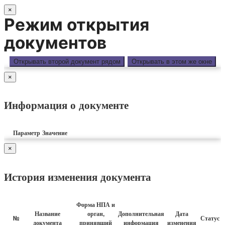
×
Режим открытия
документов
Открывать второй документ рядом
Открывать в этом же окне
×
Информация о документе
Параметр
Значение
×
История изменения документа
Форма НПА и
Название
орган,
Дополнительная
Дата
№
Статус 
документа
принявший
информация
изменения