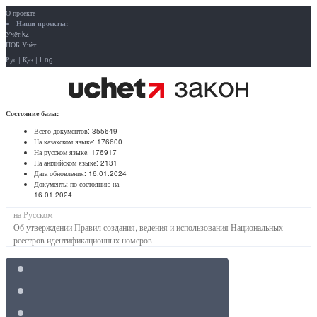
О проекте
Наши проекты:
Учёт.kz
ПОБ.Учёт
Рус
|
Қаз
|
Eng
Состояние базы:
Всего документов:
355649
На казахском языке:
176600
На русском языке:
176917
На английском языке:
2131
Дата обновления:
16.01.2024
Документы по состоянию на:
16.01.2024
на Русском
Об утверждении Правил создания, ведения и использования Национальных
реестров идентификационных номеров