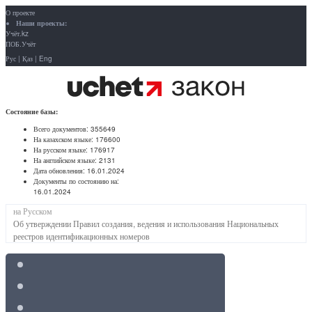
О проекте
Наши проекты:
Учёт.kz
ПОБ.Учёт
Рус
|
Қаз
|
Eng
Состояние базы:
Всего документов:
355649
На казахском языке:
176600
На русском языке:
176917
На английском языке:
2131
Дата обновления:
16.01.2024
Документы по состоянию на:
16.01.2024
на Русском
Об утверждении Правил создания, ведения и использования Национальных
реестров идентификационных номеров