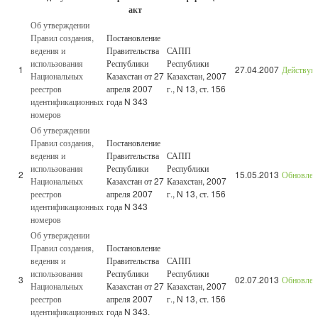
акт
Об утверждении
Правил создания,
Постановление
ведения и
Правительства
САПП
использования
Республики
Республики
1
27.04.2007
Действу
Национальных
Казахстан от 27
Казахстан, 2007
реестров
апреля 2007
г., N 13, ст. 156
идентификационных
года N 343
номеров
Об утверждении
Правил создания,
Постановление
ведения и
Правительства
САПП
использования
Республики
Республики
2
15.05.2013
Обновлен
Национальных
Казахстан от 27
Казахстан, 2007
реестров
апреля 2007
г., N 13, ст. 156
идентификационных
года N 343
номеров
Об утверждении
Правил создания,
Постановление
ведения и
Правительства
САПП
использования
Республики
Республики
3
02.07.2013
Обновлен
Национальных
Казахстан от 27
Казахстан, 2007
реестров
апреля 2007
г., N 13, ст. 156
идентификационных
года N 343.