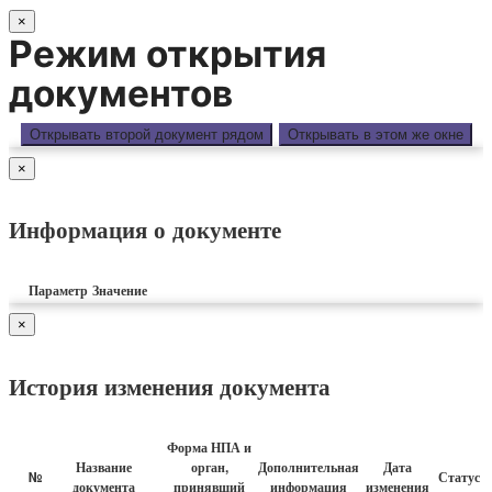
×
Режим открытия
документов
Открывать второй документ рядом
Открывать в этом же окне
×
Информация о документе
Параметр
Значение
×
История изменения документа
Форма НПА и
Название
орган,
Дополнительная
Дата
№
Статус 
документа
принявший
информация
изменения